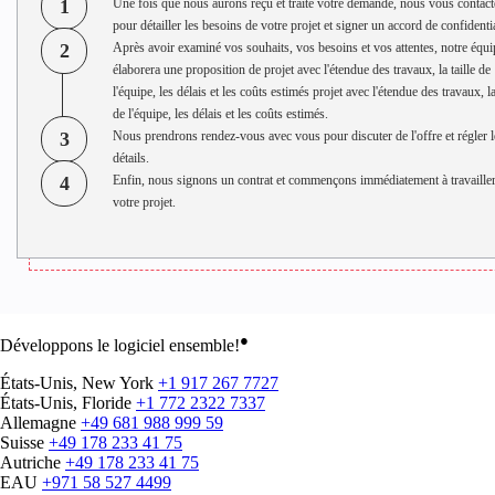
1
Une fois que nous aurons reçu et traité votre demande, nous vous contac
pour détailler les besoins de votre projet et signer un accord de confidentia
2
Après avoir examiné vos souhaits, vos besoins et vos attentes, notre équi
élaborera une proposition de projet avec l'étendue des travaux, la taille de
l'équipe, les délais et les coûts estimés projet avec l'étendue des travaux, la
de l'équipe, les délais et les coûts estimés.
3
Nous prendrons rendez-vous avec vous pour discuter de l'offre et régler l
détails.
4
Enfin, nous signons un contrat et commençons immédiatement à travailler
votre projet.
●
Développons le logiciel ensemble!
États-Unis, New York
+1 917 267 7727
États-Unis, Floride
+1 772 2322 7337
Allemagne
+49 681 988 999 59
Suisse
+49 178 233 41 75
Autriche
+49 178 233 41 75
EAU
+971 58 527 4499