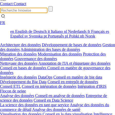
Contact
Contact
FR
en
English
de
Deutsch
it
Italiano
nl
Nederlands
fr
Français
es
Español
sv
Svenska
pt
Português
pl
Polski
nb
Norsk
Architecture des données
Développement de bases de données
Gestion
des données
Administration des bases de données
Migration des données
Modernisation des données
Protection des
données
Gouvernance des données
Nettoyage des données
Annotation de l'IA et étiquetage des données
Conseil en bases de données
Conseil en matière de gouvernance des
données
Ingénierie des données
DataOps
Conseil en matière de big data
Développement du Big Data
Conseil en entrepôt de données
Conseil ETL
Conseil en intégration de données
Intégration d'IRIS
Flocon de neige
Analyse des données
Conseil en analyse de données
Entreprise de
science des données
Conseil en Data Science
La science des données en tant que service
Analyse des données du
commerce de détail
Analyse des données de santé
Visualisation des données
Conseil en la data visualisation
Intelligence