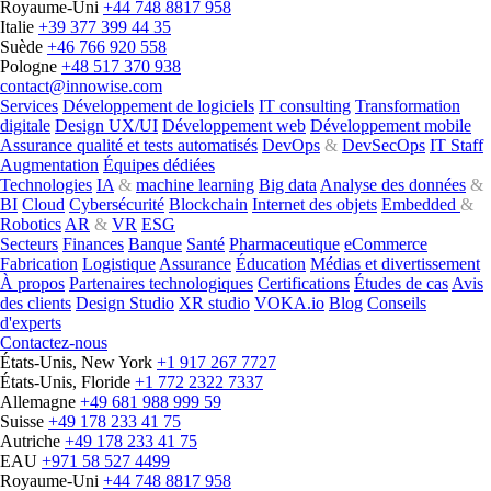
Royaume-Uni
+44 748 8817 958
Italie
+39 377 399 44 35
Suède
+46 766 920 558
Pologne
+48 517 370 938
contact@innowise.com
Services
Développement de logiciels
IT consulting
Transformation
digitale
Design UX/UI
Développement web
Développement mobile
Assurance qualité et tests automatisés
DevOps
&
DevSecOps
IT Staff
Augmentation
Équipes dédiées
Technologies
IA
&
machine learning
Big data
Analyse des données
&
BI
Cloud
Cybersécurité
Blockchain
Internet des objets
Embedded
&
Robotics
AR
&
VR
ESG
Secteurs
Finances
Banque
Santé
Pharmaceutique
eCommerce
Fabrication
Logistique
Assurance
Éducation
Médias et divertissement
À propos
Partenaires technologiques
Certifications
Études de cas
Avis
des clients
Design Studio
XR studio
VOKA.io
Blog
Conseils
d'experts
Contactez-nous
États-Unis, New York
+1 917 267 7727
États-Unis, Floride
+1 772 2322 7337
Allemagne
+49 681 988 999 59
Suisse
+49 178 233 41 75
Autriche
+49 178 233 41 75
EAU
+971 58 527 4499
Royaume-Uni
+44 748 8817 958