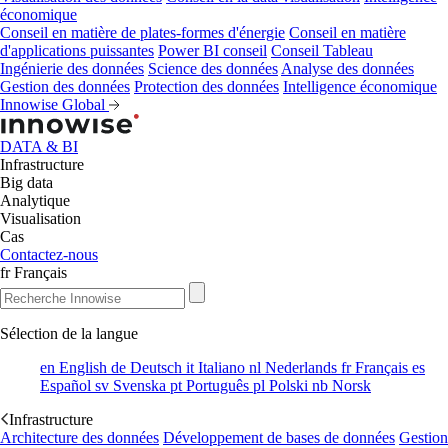
économique
Conseil en matière de plates-formes d'énergie
Conseil en matière
d'applications puissantes
Power BI conseil
Conseil Tableau
Ingénierie des données
Science des données
Analyse des données
Gestion des données
Protection des données
Intelligence économique
Innowise Global
DATA & BI
Infrastructure
Big data
Analytique
Visualisation
Cas
Contactez-nous
fr
Français
Sélection de la langue
en
English
de
Deutsch
it
Italiano
nl
Nederlands
fr
Français
es
Español
sv
Svenska
pt
Português
pl
Polski
nb
Norsk
Infrastructure
Architecture des données
Développement de bases de données
Gestion