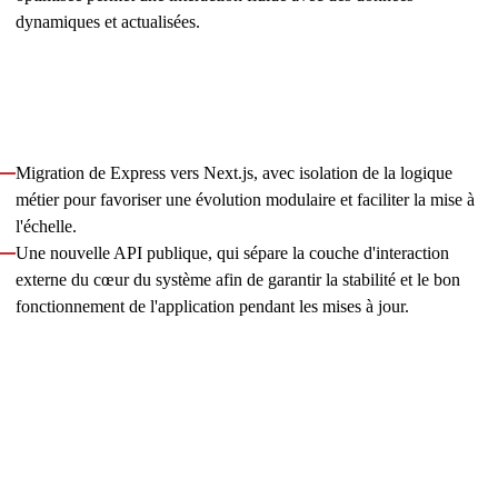
dynamiques et actualisées.
Parallèlement, nous avons aidé le client à se préparer à une
transition vers un
back-end basé sur des microservices
afin
de garantir la pérennité de l'architecture. Dans le cadre de ce
processus, nous avons mis en œuvre :
Migration de Express vers Next.js, avec isolation de la logique
métier pour favoriser une évolution modulaire et faciliter la mise à
l'échelle.
Une nouvelle API publique, qui sépare la couche d'interaction
externe du cœur du système afin de garantir la stabilité et le bon
fonctionnement de l'application pendant les mises à jour.
Grâce à l'intervention de Innowise, l'outil a été mené à bien et
ses performances globales se sont considérablement
améliorées. Nous continuons à accompagner le client en
élargissant les fonctionnalités, en optimisant les performances
et en garantissant la maintenabilité à long terme.