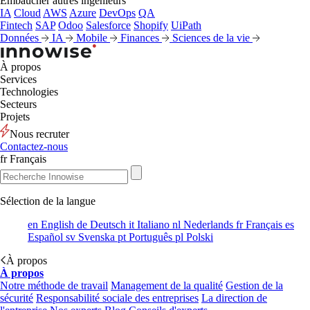
Embaucher autres ingénieurs
IA
Cloud
AWS
Azure
DevOps
QA
Fintech
SAP
Odoo
Salesforce
Shopify
UiPath
Données
IA
Mobile
Finances
Sciences de la vie
À propos
Services
Technologies
Secteurs
Projets
Nous recruter
Contactez-nous
fr
Français
Sélection de la langue
en
English
de
Deutsch
it
Italiano
nl
Nederlands
fr
Français
es
Español
sv
Svenska
pt
Português
pl
Polski
À propos
À propos
Notre méthode de travail
Management de la qualité
Gestion de la
sécurité
Responsabilité sociale des entreprises
La direction de