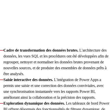
experts ont mis en place de nouveaux indicateurs, consolidé
les sources de données et amélioré la présentation des
rapports, ce qui a permis de rationaliser l’évaluation des
partenaires, des campagnes, des commissions et des sources
de trafic.
Parmi les principales améliorations qui ont permis cette
transformation, on peut citer :
Cadre de transformation des données brutes.
L'architecture des
données, les vues SQL et les procédures ont été développées afin de
regrouper, nettoyer et normaliser les données brutes provenant de
nouvelles sources, et de produire des ensembles de données prêts à
être analysés.
Saisie interactive des données.
L'intégration de Power Apps a
permis une saisie et une correction des données conviviales, avec
une synchronisation instantanée vers les rapports Power BI,
améliorant ainsi la collaboration et la précision des rapports.
Exploration dynamique des données.
Les tableaux de bord Power
BI offrent désormais des fonctionnalités de filtrage dynamique, de