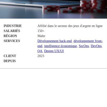
INDUSTRIE
Affilié dans le secteur des jeux d'argent en ligne
SALARIÉS
150+
RÉGION
Malte
SERVICES
Développement back-end
,
développement front-
end
,
intelligence économique
,
SecOps
,
DevOps
,
QA
,
Design UX/UI
CLIENT
2023
DEPUIS
Vue d'ensemble du client
Résumé par l'IA
Catena Media est un acteur historique du marketing d'affiliation
dans le secteur des jeux d'argent en ligne, reconnu à l'échelle