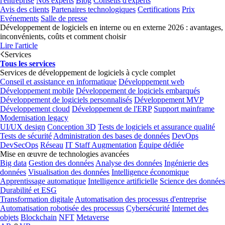
l'entreprise
Nos experts
Blog
Conseils d'experts
Avis des clients
Partenaires technologiques
Certifications
Prix
Evénements
Salle de presse
Développement de logiciels en interne ou en externe 2026 : avantages,
inconvénients, coûts et comment choisir
Lire l'article
Services
Tous les services
Services de développement de logiciels à cycle complet
Conseil et assistance en informatique
Développement web
Développement mobile
Développement de logiciels embarqués
Développement de logiciels personnalisés
Développement MVP
Développement cloud
Développement de l'ERP
Support mainframe
Modernisation legacy
UI/UX design
Conception 3D
Tests de logiciels et assurance qualité
Tests de sécurité
Administration des bases de données
DevOps
DevSecOps
Réseau
IT Staff Augmentation
Équipe dédiée
Mise en œuvre de technologies avancées
Big data
Gestion des données
Analyse des données
Ingénierie des
données
Visualisation des données
Intelligence économique
Apprentissage automatique
Intelligence artificielle
Science des données
Durabilité et ESG
Transformation digitale
Automatisation des processus d'entreprise
Automatisation robotisée des processus
Cybersécurité
Internet des
objets
Blockchain
NFT
Metaverse