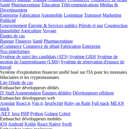
Santé
Pharmaceutique
Éducation
Télécommunications
Médias &
Divertissement
Entreprise
Fabrication
Automobile
Logistique
Transport
Marketing
Publicité
Gouvernement
Énergie & Services publics
Pétrole et gaz
Construction
Immobilier
Agriculture
Voyage
Études de cas
Banque
Finances
Santé
Pharmaceutique
eCommerce
Commerce de détail
Fabrication
Entreprise
Nos plateformes
Système de suivi des candidats (ATS)
Système GRH
Système de
gestion de l'apprentissage (LMS)
Système de réservation d'espace de
travail
Système d'exploitation financier unifié basé sur l'IA pour les monnaies
fiduciaires et les cryptomonnaies
Lire l'étude de cas
Embaucher développeurs dédiés
IT Staff Augmentation
Équipes dédiées
Développeurs offshore
Embaucher développeurs web
Angular
React.js
Vue.js
JavaScript
Ruby on Rails
Full stack
MEAN
stack
.NET
Java
PHP
Python
Golang
Cobol
Embaucher développeurs mobiles
iOS
Android
Kotlin
React Native
Swift