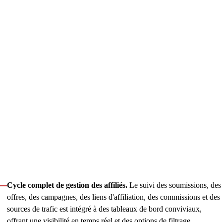
En collaboration avec l'équipe de Catena, les experts de
Innowise en front-end, back-end, UX/UI et DevOps ont
contribué à développer de A à Z une plateforme de sous-
affiliation multi-utilisateurs, donnant ainsi vie à leur initiative
B2B. MRKTPLAYS est une solution centralisée permettant aux
opérateurs de mettre en relation les bons affiliés grâce à la
médiation de Catena et de gérer de manière transparente les
performances des campagnes.
Partant de l'architecture robuste de la plateforme, nous avons
progressé à travers les maquettes fonctionnelles et les
maquettes visuelles pour façonner l'expérience utilisateur, puis
nous avons procédé à la mise en œuvre, en validant une
réactivité et une évolutivité élevées. Ainsi, la plateforme
d'affiliation centralisée permet :
Cycle complet de gestion des affiliés.
Le suivi des soumissions, des
offres, des campagnes, des liens d'affiliation, des commissions et des
sources de trafic est intégré à des tableaux de bord conviviaux,
offrant une visibilité en temps réel et des options de filtrage