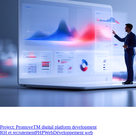
Project: PromoveTM digital platform development
RH et recrutement
PHP
Web
Développement web