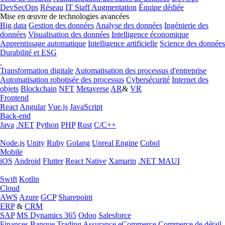
DevSecOps
Réseau
IT Staff Augmentation
Équipe dédiée
Mise en œuvre de technologies avancées
Big data
Gestion des données
Analyse des données
Ingénierie des
données
Visualisation des données
Intelligence économique
Apprentissage automatique
Intelligence artificielle
Science des données
Durabilité et ESG
Transformation digitale
Automatisation des processus d'entreprise
Automatisation robotisée des processus
Cybersécurité
Internet des
objets
Blockchain
NFT
Metaverse
AR
&
VR
Frontend
React
Angular
Vue.js
JavaScript
Back-end
Java
.NET
Python
PHP
Rust
C/C++
Node.js
Unity
Ruby
Golang
Unreal Engine
Cobol
Mobile
iOS
Android
Flutter
React Native
Xamarin
.NET MAUI
Swift
Kotlin
Cloud
AWS
Azure
GCP
Sharepoint
ERP
&
CRM
SAP
MS Dynamics 365
Odoo
Salesforce
Finances
Banque
Trading
Assurance
eCommerce
Commerce de détail