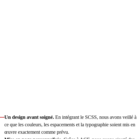
PlayUSA : moteur phare de génération de
prospects, entièrement repensé
Alors que le client s’attachait à optimiser la valeur de ses
produits, nous l’avons aidé à améliorer son site web principal
grâce à une refonte complète, à l’ajout de nouvelles
fonctionnalités et à des modifications au niveau des pages. En
tant qu’architectes de solutions WordPress, l’équipe full-stack
de Innowise a veillé à ce que le nouveau design, le contenu, le
CMS et la logique serveur fonctionnent de manière cohérente.
Nous avons coordonné les structures, les flux de travail et la
refonte des modèles, des composants et des modèles de
données, tout en intégrant et en personnalisant plusieurs
plugins.
Grâce à notre soutien, le site web a gagné :
Un design avant soigné.
En intégrant le SCSS, nous avons veillé à
ce que les couleurs, les espacements et la typographie soient mis en
œuvre exactement comme prévu.