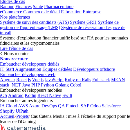
Études de cas
Banque
Finances
Santé
Pharmaceutique
eCommerce
Commerce de détail
Fabrication
Entreprise
Nos plateformes
Système de suivi des candidats (ATS)
Système GRH
Système de
gestion de l'apprentissage (LMS)
Système de réservation d'espace de
travail
Système d'exploitation financier unifié basé sur l'IA pour les monnaies
fiduciaires et les cryptomonnaies
Lire l'étude de cas
Nous recruter
Nous recruter
Embaucher développeurs dédiés
IT Staff Augmentation
Équipes dédiées
Développeurs offshore
Embaucher développeurs web
Angular
React.js
Vue.js
JavaScript
Ruby on Rails
Full stack
MEAN
stack
.NET
Java
PHP
Python
Golang
Cobol
Embaucher développeurs mobiles
iOS
Android
Kotlin
React Native
Swift
Embaucher autres ingénieurs
IA
Cloud
AWS
Azure
DevOps
QA
Fintech
SAP
Odoo
Salesforce
Shopify
UiPath
Accueil
Projets
Cas Catena Media : mise à l'échelle du support pour le
leader de l'iGaming