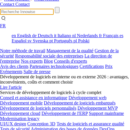
Contact
Contact
FR
en
English
de
Deutsch
it
Italiano
nl
Nederlands
fr
Français
es
Español
sv
Svenska
pt
Português
pl
Polski
Notre méthode de travail
Management de la qualité
Gestion de la
sécurité
Responsabilité sociale des entreprises
La direction de
l'entreprise
Nos experts
Blog
Conseils d'experts
Avis des clients
Partenaires technologiques
Certifications
Prix
Evénements
Salle de presse
Développement de logiciels en interne ou en externe 2026 : avantages,
inconvénients, coûts et comment choisir
Lire l'article
Services de développement de logiciels à cycle complet
Conseil et assistance en informatique
Développement web
Développement mobile
Développement de logiciels embarqués
Développement de logiciels personnalisés
Développement MVP
Développement cloud
Développement de l'ERP
Support mainframe
Modernisation legacy
UI/UX design
Conception 3D
Tests de logiciels et assurance qualité
Tests de sécurité
Administration des bases de données
DevOps