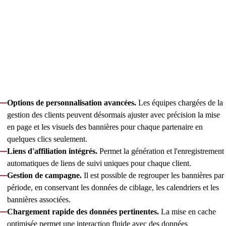
En rejoignant le projet dès la phase de prototypage, l’équipe
front-end de Innowise a aidé le client à peaufiner et à finaliser
une application sur mesure de création de bannières CTA,
transformant ainsi un processus manuel et très axé sur la
conception en un outil produit automatisé et en libre-service.
Grâce au soutien sans faille de Innowise, notamment pour
l’extension des fonctionnalités de base et l’ajout de nouvelles
entités, l’application a gagné :
Options de personnalisation avancées.
Les équipes chargées de la
gestion des clients peuvent désormais ajuster avec précision la mise
en page et les visuels des bannières pour chaque partenaire en
quelques clics seulement.
Liens d'affiliation intégrés.
Permet la génération et l'enregistrement
automatiques de liens de suivi uniques pour chaque client.
Gestion de campagne.
Il est possible de regrouper les bannières par
période, en conservant les données de ciblage, les calendriers et les
bannières associées.
Chargement rapide des données pertinentes.
La mise en cache
optimisée permet une interaction fluide avec des données