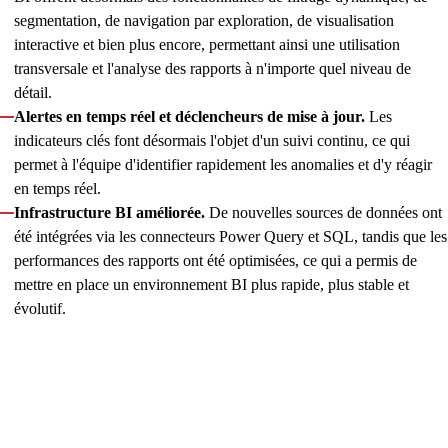
segmentation, de navigation par exploration, de visualisation
interactive et bien plus encore, permettant ainsi une utilisation
transversale et l'analyse des rapports à n'importe quel niveau de
détail.
Alertes en temps réel et déclencheurs de mise à jour.
Les
indicateurs clés font désormais l'objet d'un suivi continu, ce qui
permet à l'équipe d'identifier rapidement les anomalies et d'y réagir
en temps réel.
Infrastructure BI améliorée.
De nouvelles sources de données ont
été intégrées via les connecteurs Power Query et SQL, tandis que les
performances des rapports ont été optimisées, ce qui a permis de
mettre en place un environnement BI plus rapide, plus stable et
évolutif.
En moins d'un an, notre équipe BI, composée de deux
ingénieurs, a créé plus de
dix modèles de rapport
, désormais
largement utilisé par les équipes produit, financières,
marketing, chargées des partenariats et par la direction
générale du client. Ce service de reporting est devenu une