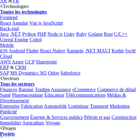
AR
&
VR
Technologies
Toutes les technologies
Frontend
React
Angular
Vue.js
JavaScript
Back-end
Java
.NET
Python
PHP
Node.js
Unity
Ruby
Golang
Rust
C/C++
Unreal Engine
Cobol
Mobile
iOS
Android
Flutter
React Native
Xamarin
.NET MAUI
Kotlin
Swift
Cloud
AWS
Azure
GCP
Sharepoint
ERP
&
CRM
SAP
MS Dynamics 365
Odoo
Salesforce
Secteurs
Tous les secteurs
Finances
Banque
Trading
Assurance
eCommerce
Commerce de détail
Santé
Pharmaceutique
Éducation
Télécommunications
Médias &
Divertissement
Entreprise
Fabrication
Automobile
Logistique
Transport
Marketing
Publicité
Gouvernement
Énergie & Services publics
Pétrole et gaz
Construction
Immobilier
Agriculture
Voyage
Projets
Projets