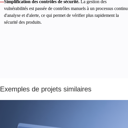
Simplification des contrôles de sécurité.
La gestion des
vulnérabilités est passée de contrôles manuels à un processus continu
d'analyse et d'alerte, ce qui permet de vérifier plus rapidement la
sécurité des produits.
Un nouveau service commercialisé, une observabilité totale et
des opérations rationalisées ont permis au client de stabiliser
la croissance de son chiffre d'affaires et de renforcer sa position
en tant que partenaire de sous-affiliation réputé et de
confiance. Innowise reste un partenaire technologique engagé,
aidant le client à mettre en œuvre sa vision stratégique sans
compromis.
Exemples de projets similaires