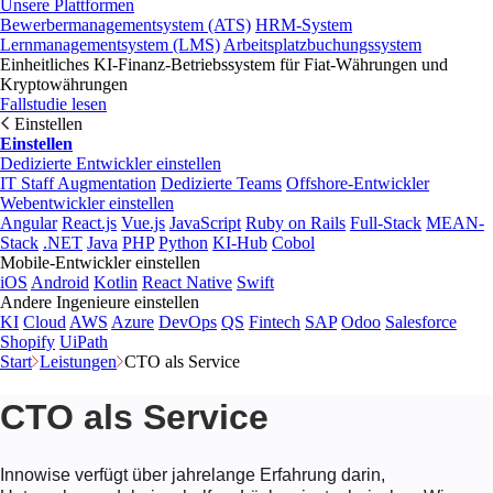
Unsere Plattformen
Bewerbermanagementsystem (ATS)
HRM-System
Lernmanagementsystem (LMS)
Arbeitsplatzbuchungssystem
Einheitliches KI-Finanz-Betriebssystem für Fiat-Währungen und
Kryptowährungen
Fallstudie lesen
Einstellen
Einstellen
Dedizierte Entwickler einstellen
IT Staff Augmentation
Dedizierte Teams
Offshore-Entwickler
Webentwickler einstellen
Angular
React.js
Vue.js
JavaScript
Ruby on Rails
Full-Stack
MEAN-
Stack
.NET
Java
PHP
Python
KI-Hub
Cobol
Mobile-Entwickler einstellen
iOS
Android
Kotlin
React Native
Swift
Andere Ingenieure einstellen
KI
Cloud
AWS
Azure
DevOps
QS
Fintech
SAP
Odoo
Salesforce
Shopify
UiPath
Start
Leistungen
CTO als Service
CTO als Service
Innowise verfügt über jahrelange Erfahrung darin,