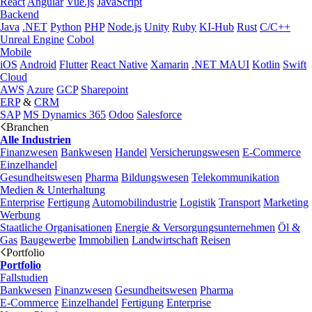
React
Angular
Vue.js
JavaScript
Backend
Java
.NET
Python
PHP
Node.js
Unity
Ruby
KI-Hub
Rust
C/C++
Unreal Engine
Cobol
Mobile
iOS
Android
Flutter
React Native
Xamarin
.NET MAUI
Kotlin
Swift
Cloud
AWS
Azure
GCP
Sharepoint
ERP
&
CRM
SAP
MS Dynamics 365
Odoo
Salesforce
Branchen
Alle Industrien
Finanzwesen
Bankwesen
Handel
Versicherungswesen
E-Commerce
Einzelhandel
Gesundheitswesen
Pharma
Bildungswesen
Telekommunikation
Medien & Unterhaltung
Enterprise
Fertigung
Automobilindustrie
Logistik
Transport
Marketing
Werbung
Staatliche Organisationen
Energie & Versorgungsunternehmen
Öl &
Gas
Baugewerbe
Immobilien
Landwirtschaft
Reisen
Portfolio
Portfolio
Fallstudien
Bankwesen
Finanzwesen
Gesundheitswesen
Pharma
E-Commerce
Einzelhandel
Fertigung
Enterprise