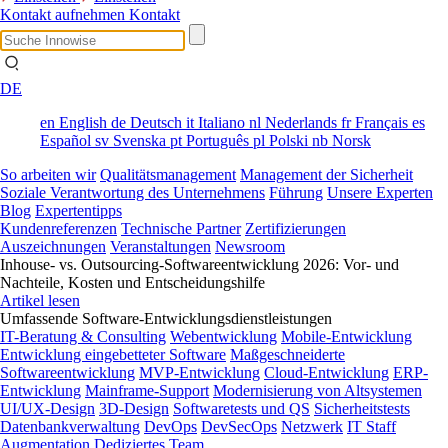
Kontakt aufnehmen
Kontakt
DE
en
English
de
Deutsch
it
Italiano
nl
Nederlands
fr
Français
es
Español
sv
Svenska
pt
Português
pl
Polski
nb
Norsk
So arbeiten wir
Qualitätsmanagement
Management der Sicherheit
Soziale Verantwortung des Unternehmens
Führung
Unsere Experten
Blog
Expertentipps
Kundenreferenzen
Technische Partner
Zertifizierungen
Auszeichnungen
Veranstaltungen
Newsroom
Inhouse- vs. Outsourcing-Softwareentwicklung 2026: Vor- und
Nachteile, Kosten und Entscheidungshilfe
Artikel lesen
Umfassende Software-Entwicklungsdienstleistungen
IT-Beratung & Consulting
Webentwicklung
Mobile-Entwicklung
Entwicklung eingebetteter Software
Maßgeschneiderte
Softwareentwicklung
MVP-Entwicklung
Cloud-Entwicklung
ERP-
Entwicklung
Mainframe-Support
Modernisierung von Altsystemen
UI/UX-Design
3D-Design
Softwaretests und QS
Sicherheitstests
Datenbankverwaltung
DevOps
DevSecOps
Netzwerk
IT Staff
Augmentation
Dediziertes Team