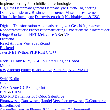
Implementierung fortschrittlicher Technologien
Big Data
Datenmanagement
Datenanalyse
Daten-Engineering
Datenvisualisierung
Business Intelligence
Maschinelles Lernen
Künstliche Intelligenz
Datenwissenschaft
Nachhaltigkeit & ESG
Digitale Transformation
Automatisierung von Geschäftsprozessen
Robotergesteuerte Prozessautomatisierung
Cybersicherheit
Internet der
Dinge
Blockchain
NFT
Metaverse
AR
&
VR
Frontend
React
Angular
Vue.js
JavaScript
Backend
Java
.NET
Python
PHP
Rust
C/C++
Node.js
Unity
Ruby
KI-Hub
Unreal Engine
Cobol
Mobile
iOS
Android
Flutter
React Native
Xamarin
.NET MAUI
Swift
Kotlin
Cloud
AWS
Azure
GCP
Sharepoint
ERP
&
CRM
SAP
MS Dynamics 365
Odoo
Salesforce
Finanzwesen
Bankwesen
Handel
Versicherungswesen
E-Commerce
Einzelhandel
Gesundheitswesen
Pharma
Bildungswesen
Telekommunikation