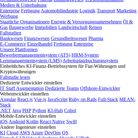
Medien & Unterhaltung
Enterprise
Fertigung
Automobilindustrie
Logistik
Transport
Marketing
Werbung
Staatliche Organisationen
Energie & Versorgungsunternehmen
Öl &
Gas
Baugewerbe
Immobilien
Landwirtschaft
Reisen
Fallstudien
Bankwesen
Finanzwesen
Gesundheitswesen
Pharma
E-Commerce
Einzelhandel
Fertigung
Enterprise
Unsere Plattformen
Bewerbermanagementsystem (ATS)
HRM-System
Lernmanagementsystem (LMS)
Arbeitsplatzbuchungssystem
Einheitliches KI-Finanz-Betriebssystem für Fiat-Währungen und
Kryptowährungen
Fallstudie lesen
Dedizierte Entwickler einstellen
IT Staff Augmentation
Dedizierte Teams
Offshore-Entwickler
Webentwickler einstellen
Angular
React.js
Vue.js
JavaScript
Ruby on Rails
Full-Stack
MEAN-
Stack
.NET
Java
PHP
Python
KI-Hub
Cobol
Mobile-Entwickler einstellen
iOS
Android
Kotlin
React Native
Swift
Andere Ingenieure einstellen
KI
Cloud
AWS
Azure
DevOps
QS