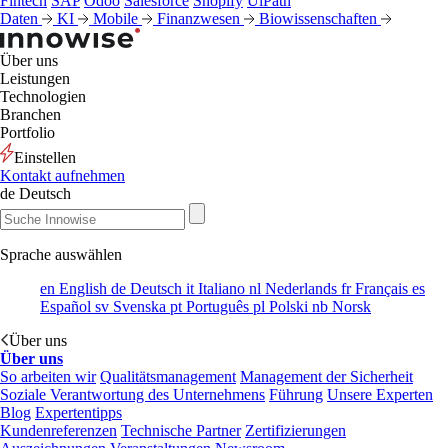
Fintech
SAP
Odoo
Salesforce
Shopify
UiPath
Daten
KI
Mobile
Finanzwesen
Biowissenschaften
Über uns
Leistungen
Technologien
Branchen
Portfolio
Einstellen
Kontakt aufnehmen
de
Deutsch
Sprache auswählen
en
English
de
Deutsch
it
Italiano
nl
Nederlands
fr
Français
es
Español
sv
Svenska
pt
Português
pl
Polski
nb
Norsk
Über uns
Über uns
So arbeiten wir
Qualitätsmanagement
Management der Sicherheit
Soziale Verantwortung des Unternehmens
Führung
Unsere Experten
Blog
Expertentipps
Kundenreferenzen
Technische Partner
Zertifizierungen