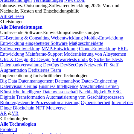
Auszeichnungen
Veranstaltungen
Newsroom
Inhouse- vs. Outsourcing-Softwareentwicklung 2026: Vor- und
Nachteile, Kosten und Entscheidungshilfe
Artikel lesen
Leistungen
Alle Dienstleistungen
Umfassende Software-Entwicklungsdienstleistungen
IT-Beratung & Consulting
Webentwicklung
Mobile-Entwicklung
Entwicklung eingebetteter Software
Maßgeschneiderte
Softwareentwicklung
MVP-Entwicklung
Cloud-Entwicklung
ERP-
Entwicklung
Mainframe-Support
Modernisierung von Altsystemen
UI/UX-Design
3D-Design
Softwaretests und QS
Sicherheitstests
Datenbankverwaltung
DevOps
DevSecOps
Netzwerk
IT Staff
Augmentation
Dediziertes Team
Implementierung fortschrittlicher Technologien
Big Data
Datenmanagement
Datenanalyse
Daten-Engineering
Datenvisualisierung
Business Intelligence
Maschinelles Lernen
Künstliche Intelligenz
Datenwissenschaft
Nachhaltigkeit & ESG
Digitale Transformation
Automatisierung von Geschäftsprozessen
Robotergesteuerte Prozessautomatisierung
Cybersicherheit
Internet der
Dinge
Blockchain
NFT
Metaverse
AR
&
VR
Technologien
Alle Technologien
Frontend