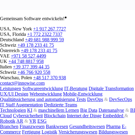
●
Gemeinsam Software entwickeln!
USA, New York
+1 917 267 7727
USA, Florida
+1 772 2322 7337
Deutschland
+49 681 988 999 59
Schweiz
+49 178 233 41 75
Österreich
+49 178 233 41 75
VAE
+971 58 527 4499
UK
+44 748 8817 958
Italien
+39 377 399 44 35
Schweiz
+46 766 920 558
Warschau, Polen
+48 517 370 938
contact@innowise.com
Leistungen
Softwareentwicklung
IT-Beratung
Digitale Transformation
UX/UI Design
Webentwicklung
Mobile-Entwicklung
Qualitätssicherung und automatisierung Tests
DevOps
&
DevSecOps
IT Staff Augmentation
Dedizierte Teams
Technologien
KI
&
maschinellem Lernen
Big Data
Datenanalyse
&
BI
Cloud
Cybersicherheit
Blockchain
Internet der Dinge
Embedded
&
Robotik
AR
&
VR
ESG
Branchen
Finanzwesen
Bankwesen
Gesundheitswesen
Pharma
E-
Commerce
Fertigung
Logistik
Versicherungswesen
Bildungswesen