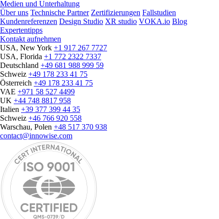
Medien und Unterhaltung
Über uns
Technische Partner
Zertifizierungen
Fallstudien
Kundenreferenzen
Design Studio
XR studio
VOKA.io
Blog
Expertentipps
Kontakt aufnehmen
USA, New York
+1 917 267 7727
USA, Florida
+1 772 2322 7337
Deutschland
+49 681 988 999 59
Schweiz
+49 178 233 41 75
Österreich
+49 178 233 41 75
VAE
+971 58 527 4499
UK
+44 748 8817 958
Italien
+39 377 399 44 35
Schweiz
+46 766 920 558
Warschau, Polen
+48 517 370 938
contact@innowise.com