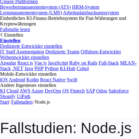
Unsere Plattformen
Bewerbermanagementsystem (ATS)
HRM-System
Lernmanagementsystem (LMS)
Arbeitsplatzbuchungssystem
Einheitliches KI-Finanz-Betriebssystem für Fiat-Währungen und
Kryptowährungen
Fallstudie lesen
Einstellen
Einstellen
Dedizierte Entwickler einstellen
IT Staff Augmentation
Dedizierte Teams
Offshore-Entwickler
Webentwickler einstellen
Angular
React.js
Vue.js
JavaScript
Ruby on Rails
Full-Stack
MEAN-
Stack
.NET
Java
PHP
Python
KI-Hub
Cobol
Mobile-Entwickler einstellen
iOS
Android
Kotlin
React Native
Swift
Andere Ingenieure einstellen
KI
Cloud
AWS
Azure
DevOps
QS
Fintech
SAP
Odoo
Salesforce
Shopify
UiPath
Start
Fallstudien
Node.js
Fallstudien
: Node.js