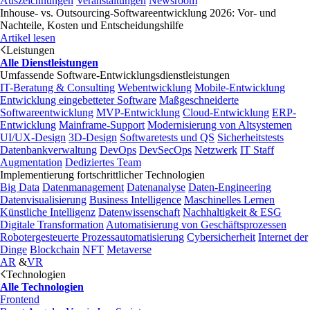
Auszeichnungen
Veranstaltungen
Newsroom
Inhouse- vs. Outsourcing-Softwareentwicklung 2026: Vor- und
Nachteile, Kosten und Entscheidungshilfe
Artikel lesen
Leistungen
Alle Dienstleistungen
Umfassende Software-Entwicklungsdienstleistungen
IT-Beratung & Consulting
Webentwicklung
Mobile-Entwicklung
Entwicklung eingebetteter Software
Maßgeschneiderte
Softwareentwicklung
MVP-Entwicklung
Cloud-Entwicklung
ERP-
Entwicklung
Mainframe-Support
Modernisierung von Altsystemen
UI/UX-Design
3D-Design
Softwaretests und QS
Sicherheitstests
Datenbankverwaltung
DevOps
DevSecOps
Netzwerk
IT Staff
Augmentation
Dediziertes Team
Implementierung fortschrittlicher Technologien
Big Data
Datenmanagement
Datenanalyse
Daten-Engineering
Datenvisualisierung
Business Intelligence
Maschinelles Lernen
Künstliche Intelligenz
Datenwissenschaft
Nachhaltigkeit & ESG
Digitale Transformation
Automatisierung von Geschäftsprozessen
Robotergesteuerte Prozessautomatisierung
Cybersicherheit
Internet der
Dinge
Blockchain
NFT
Metaverse
AR
&
VR
Technologien
Alle Technologien
Frontend