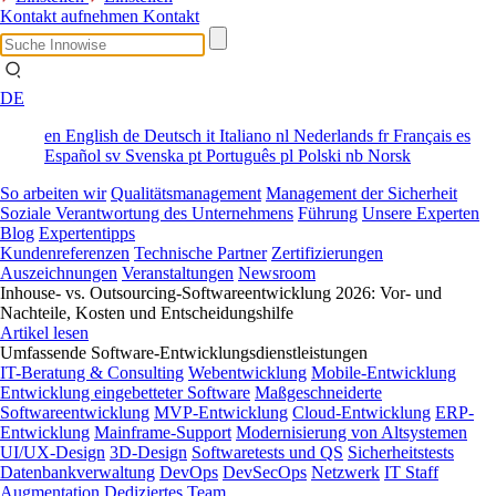
Kontakt aufnehmen
Kontakt
DE
en
English
de
Deutsch
it
Italiano
nl
Nederlands
fr
Français
es
Español
sv
Svenska
pt
Português
pl
Polski
nb
Norsk
So arbeiten wir
Qualitätsmanagement
Management der Sicherheit
Soziale Verantwortung des Unternehmens
Führung
Unsere Experten
Blog
Expertentipps
Kundenreferenzen
Technische Partner
Zertifizierungen
Auszeichnungen
Veranstaltungen
Newsroom
Inhouse- vs. Outsourcing-Softwareentwicklung 2026: Vor- und
Nachteile, Kosten und Entscheidungshilfe
Artikel lesen
Umfassende Software-Entwicklungsdienstleistungen
IT-Beratung & Consulting
Webentwicklung
Mobile-Entwicklung
Entwicklung eingebetteter Software
Maßgeschneiderte
Softwareentwicklung
MVP-Entwicklung
Cloud-Entwicklung
ERP-
Entwicklung
Mainframe-Support
Modernisierung von Altsystemen
UI/UX-Design
3D-Design
Softwaretests und QS
Sicherheitstests
Datenbankverwaltung
DevOps
DevSecOps
Netzwerk
IT Staff
Augmentation
Dediziertes Team