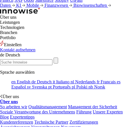
Fintech
SAP
Odoo
Salesforce
Shopify
UiPath
Daten
KI
Mobile
Finanzwesen
Biowissenschaften
Über uns
Leistungen
Technologien
Branchen
Portfolio
Einstellen
Kontakt aufnehmen
de
Deutsch
Sprache auswählen
en
English
de
Deutsch
it
Italiano
nl
Nederlands
fr
Français
es
Español
sv
Svenska
pt
Português
pl
Polski
nb
Norsk
Über uns
Über uns
So arbeiten wir
Qualitätsmanagement
Management der Sicherheit
Soziale Verantwortung des Unternehmens
Führung
Unsere Experten
Blog
Expertentipps
Kundenreferenzen
Technische Partner
Zertifizierungen