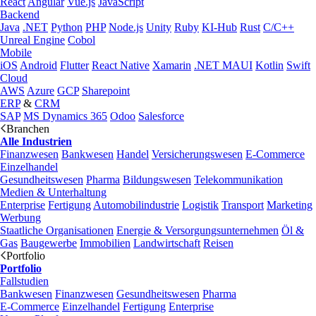
React
Angular
Vue.js
JavaScript
Backend
Java
.NET
Python
PHP
Node.js
Unity
Ruby
KI-Hub
Rust
C/C++
Unreal Engine
Cobol
Mobile
iOS
Android
Flutter
React Native
Xamarin
.NET MAUI
Kotlin
Swift
Cloud
AWS
Azure
GCP
Sharepoint
ERP
&
CRM
SAP
MS Dynamics 365
Odoo
Salesforce
Branchen
Alle Industrien
Finanzwesen
Bankwesen
Handel
Versicherungswesen
E-Commerce
Einzelhandel
Gesundheitswesen
Pharma
Bildungswesen
Telekommunikation
Medien & Unterhaltung
Enterprise
Fertigung
Automobilindustrie
Logistik
Transport
Marketing
Werbung
Staatliche Organisationen
Energie & Versorgungsunternehmen
Öl &
Gas
Baugewerbe
Immobilien
Landwirtschaft
Reisen
Portfolio
Portfolio
Fallstudien
Bankwesen
Finanzwesen
Gesundheitswesen
Pharma
E-Commerce
Einzelhandel
Fertigung
Enterprise