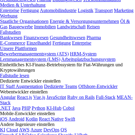
Medien & Unterhaltung
Enterprise
Fertigung
Automobilindustrie
Logistik
Transport
Marketing
Werbung
Staatliche Organisationen
Energie & Versorgungsunternehmen
Öl &
Gas
Baugewerbe
Immobilien
Landwirtschaft
Reisen
Fallstudien
Bankwesen
Finanzwesen
Gesundheitswesen
Pharma
E-Commerce
Einzelhandel
Fertigung
Enterprise
Unsere Plattformen
Bewerbermanagementsystem (ATS)
HRM-System
Lernmanagementsystem (LMS)
Arbeitsplatzbuchungssystem
Einheitliches KI-Finanz-Betriebssystem für Fiat-Währungen und
Kryptowährungen
Fallstudie lesen
Dedizierte Entwickler einstellen
IT Staff Augmentation
Dedizierte Teams
Offshore-Entwickler
Webentwickler einstellen
Angular
React.js
Vue.js
JavaScript
Ruby on Rails
Full-Stack
MEAN-
Stack
.NET
Java
PHP
Python
KI-Hub
Cobol
Mobile-Entwickler einstellen
iOS
Android
Kotlin
React Native
Swift
Andere Ingenieure einstellen
KI
Cloud
AWS
Azure
DevOps
QS