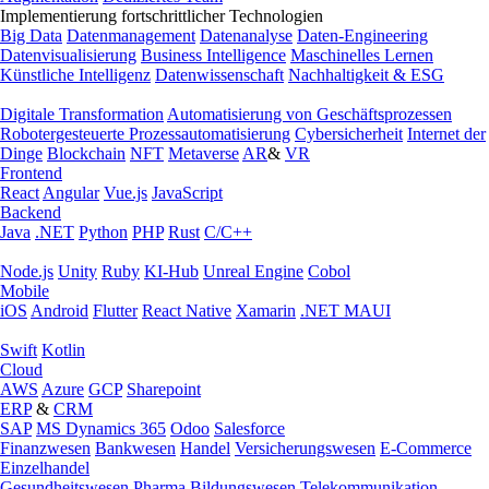
Implementierung fortschrittlicher Technologien
Big Data
Datenmanagement
Datenanalyse
Daten-Engineering
Datenvisualisierung
Business Intelligence
Maschinelles Lernen
Künstliche Intelligenz
Datenwissenschaft
Nachhaltigkeit & ESG
Digitale Transformation
Automatisierung von Geschäftsprozessen
Robotergesteuerte Prozessautomatisierung
Cybersicherheit
Internet der
Dinge
Blockchain
NFT
Metaverse
AR
&
VR
Frontend
React
Angular
Vue.js
JavaScript
Backend
Java
.NET
Python
PHP
Rust
C/C++
Node.js
Unity
Ruby
KI-Hub
Unreal Engine
Cobol
Mobile
iOS
Android
Flutter
React Native
Xamarin
.NET MAUI
Swift
Kotlin
Cloud
AWS
Azure
GCP
Sharepoint
ERP
&
CRM
SAP
MS Dynamics 365
Odoo
Salesforce
Finanzwesen
Bankwesen
Handel
Versicherungswesen
E-Commerce
Einzelhandel
Gesundheitswesen
Pharma
Bildungswesen
Telekommunikation