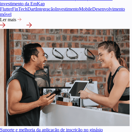
investimento da EmKap
Flutter
FinTech
Dart
Integração
Investimento
Mobile
Desenvolvimento
móvel
Ler mais
Suporte e melhoria da aplicação de inscrição no ginásio