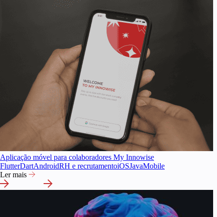
Aplicação móvel para colaboradores My Innowise
Flutter
Dart
Android
RH e recrutamento
iOS
Java
Mobile
Ler mais