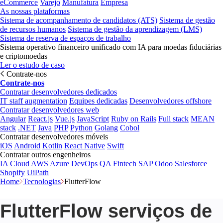
eCommerce
Varejo
Manufatura
Empresa
As nossas plataformas
Sistema de acompanhamento de candidatos (ATS)
Sistema de gestão
de recursos humanos
Sistema de gestão da aprendizagem (LMS)
Sistema de reserva de espaços de trabalho
Sistema operativo financeiro unificado com IA para moedas fiduciárias
e criptomoedas
Ler o estudo de caso
Contrate-nos
Contrate-nos
Contratar desenvolvedores dedicados
IT staff augmentation
Equipes dedicadas
Desenvolvedores offshore
Contratar desenvolvedores web
Angular
React.js
Vue.js
JavaScript
Ruby on Rails
Full stack
MEAN
stack
.NET
Java
PHP
Python
Golang
Cobol
Contratar desenvolvedores móveis
iOS
Android
Kotlin
React Native
Swift
Contratar outros engenheiros
IA
Cloud
AWS
Azure
DevOps
QA
Fintech
SAP
Odoo
Salesforce
Shopify
UiPath
Home
Tecnologias
FlutterFlow
FlutterFlow serviços de