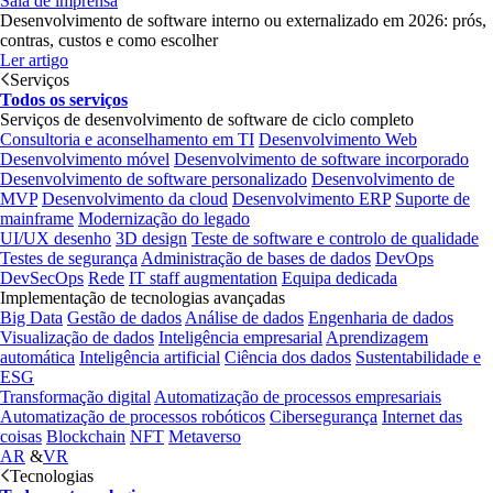
Sala de imprensa
Desenvolvimento de software interno ou externalizado em 2026: prós,
contras, custos e como escolher
Ler artigo
Serviços
Todos os serviços
Serviços de desenvolvimento de software de ciclo completo
Consultoria e aconselhamento em TI
Desenvolvimento Web
Desenvolvimento móvel
Desenvolvimento de software incorporado
Desenvolvimento de software personalizado
Desenvolvimento de
MVP
Desenvolvimento da cloud
Desenvolvimento ERP
Suporte de
mainframe
Modernização do legado
UI/UX desenho
3D design
Teste de software e controlo de qualidade
Testes de segurança
Administração de bases de dados
DevOps
DevSecOps
Rede
IT staff augmentation
Equipa dedicada
Implementação de tecnologias avançadas
Big Data
Gestão de dados
Análise de dados
Engenharia de dados
Visualização de dados
Inteligência empresarial
Aprendizagem
automática
Inteligência artificial
Ciência dos dados
Sustentabilidade e
ESG
Transformação digital
Automatização de processos empresariais
Automatização de processos robóticos
Cibersegurança
Internet das
coisas
Blockchain
NFT
Metaverso
AR
&
VR
Tecnologias