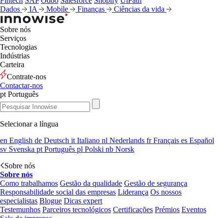
Fintech
SAP
Odoo
Salesforce
Shopify
UiPath
Dados
IA
Mobile
Finanças
Ciências da vida
Sobre nós
Serviços
Tecnologias
Indústrias
Carteira
Contrate-nos
Contactar-nos
pt
Português
Selecionar a língua
en
English
de
Deutsch
it
Italiano
nl
Nederlands
fr
Français
es
Español
sv
Svenska
pt
Português
pl
Polski
nb
Norsk
Sobre nós
Sobre nós
Como trabalhamos
Gestão da qualidade
Gestão de segurança
Responsabilidade social das empresas
Liderança
Os nossos
especialistas
Blogue
Dicas expert
Testemunhos
Parceiros tecnológicos
Certificações
Prémios
Eventos