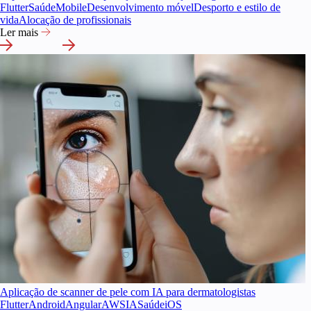
Flutter
Saúde
Mobile
Desenvolvimento móvel
Desporto e estilo de
vida
Alocação de profissionais
Ler mais
Aplicação de scanner de pele com IA para dermatologistas
Flutter
Android
Angular
AWS
IA
Saúde
iOS