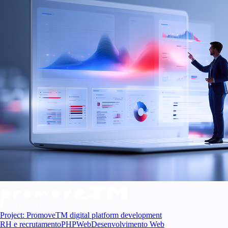
Project: PromoveTM digital platform development
RH e recrutamento
PHP
Web
Desenvolvimento Web