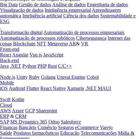
Big Data
Gestão de dados
Análise de dados
Engenharia de dados
Visualização de dados
Inteligência empresarial
Aprendizagem
automática
Inteligência artificial
Ciência dos dados
Sustentabilidade e
ESG
Transformação digital
Automatização de processos empresariais
Automatização de processos robóticos
Cibersegurança
Internet das
coisas
Blockchain
NFT
Metaverso
AR
&
VR
Front-end
React
Angular
Vue.js
JavaScript
Back-end
Java
.NET
Python
PHP
Rust
C/C++
Node.js
Unity
Ruby
Golang
Unreal Engine
Cobol
Mobile
iOS
Android
Flutter
React Native
Xamarin
.NET MAUI
Swift
Kotlin
Cloud
AWS
Azure
GCP
Sharepoint
ERP
&
CRM
SAP
MS Dynamics 365
Odoo
Salesforce
Finanças
Bancário
Comércio
Seguros
eCommerce
Varejo
Saúde
Produtos farmacêuticos
Educação
Telecomunicações
Mídia &
Entretenimento