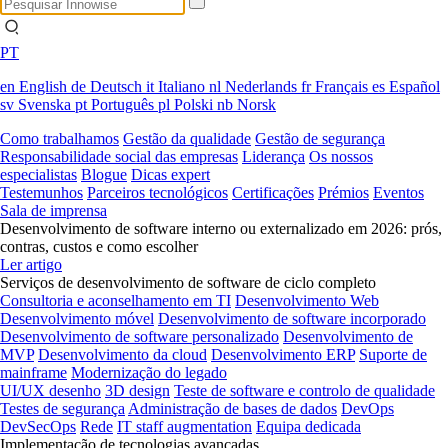
PT
en
English
de
Deutsch
it
Italiano
nl
Nederlands
fr
Français
es
Español
sv
Svenska
pt
Português
pl
Polski
nb
Norsk
Como trabalhamos
Gestão da qualidade
Gestão de segurança
Responsabilidade social das empresas
Liderança
Os nossos
especialistas
Blogue
Dicas expert
Testemunhos
Parceiros tecnológicos
Certificações
Prémios
Eventos
Sala de imprensa
Desenvolvimento de software interno ou externalizado em 2026: prós,
contras, custos e como escolher
Ler artigo
Serviços de desenvolvimento de software de ciclo completo
Consultoria e aconselhamento em TI
Desenvolvimento Web
Desenvolvimento móvel
Desenvolvimento de software incorporado
Desenvolvimento de software personalizado
Desenvolvimento de
MVP
Desenvolvimento da cloud
Desenvolvimento ERP
Suporte de
mainframe
Modernização do legado
UI/UX desenho
3D design
Teste de software e controlo de qualidade
Testes de segurança
Administração de bases de dados
DevOps
DevSecOps
Rede
IT staff augmentation
Equipa dedicada
Implementação de tecnologias avançadas