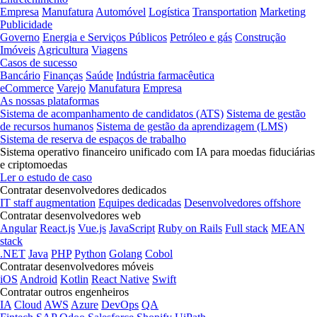
Empresa
Manufatura
Automóvel
Logística
Transportation
Marketing
Publicidade
Governo
Energia e Serviços Públicos
Petróleo e gás
Construção
Imóveis
Agricultura
Viagens
Casos de sucesso
Bancário
Finanças
Saúde
Indústria farmacêutica
eCommerce
Varejo
Manufatura
Empresa
As nossas plataformas
Sistema de acompanhamento de candidatos (ATS)
Sistema de gestão
de recursos humanos
Sistema de gestão da aprendizagem (LMS)
Sistema de reserva de espaços de trabalho
Sistema operativo financeiro unificado com IA para moedas fiduciárias
e criptomoedas
Ler o estudo de caso
Contratar desenvolvedores dedicados
IT staff augmentation
Equipes dedicadas
Desenvolvedores offshore
Contratar desenvolvedores web
Angular
React.js
Vue.js
JavaScript
Ruby on Rails
Full stack
MEAN
stack
.NET
Java
PHP
Python
Golang
Cobol
Contratar desenvolvedores móveis
iOS
Android
Kotlin
React Native
Swift
Contratar outros engenheiros
IA
Cloud
AWS
Azure
DevOps
QA