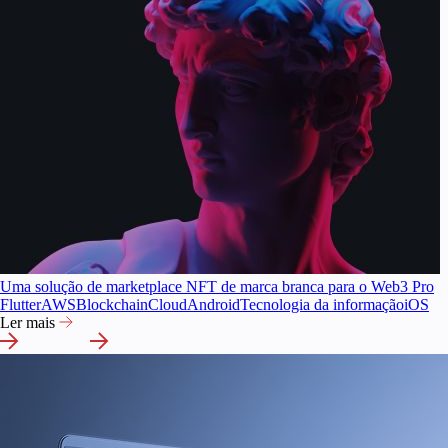
Uma solução de marketplace NFT de marca branca para o Web3 Pro
Flutter
AWS
Blockchain
Cloud
Android
Tecnologia da informação
iOS
Ler mais