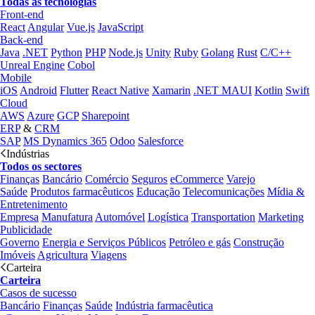
Todas as tecnologias
Front-end
React
Angular
Vue.js
JavaScript
Back-end
Java
.NET
Python
PHP
Node.js
Unity
Ruby
Golang
Rust
C/C++
Unreal Engine
Cobol
Mobile
iOS
Android
Flutter
React Native
Xamarin
.NET MAUI
Kotlin
Swift
Cloud
AWS
Azure
GCP
Sharepoint
ERP
&
CRM
SAP
MS Dynamics 365
Odoo
Salesforce
Indústrias
Todos os sectores
Finanças
Bancário
Comércio
Seguros
eCommerce
Varejo
Saúde
Produtos farmacêuticos
Educação
Telecomunicações
Mídia &
Entretenimento
Empresa
Manufatura
Automóvel
Logística
Transportation
Marketing
Publicidade
Governo
Energia e Serviços Públicos
Petróleo e gás
Construção
Imóveis
Agricultura
Viagens
Carteira
Carteira
Casos de sucesso
Bancário
Finanças
Saúde
Indústria farmacêutica