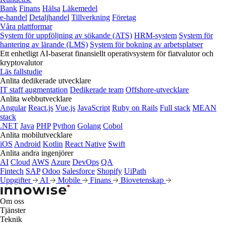
Bank
Finans
Hälsa
Läkemedel
e‑handel
Detaljhandel
Tillverkning
Företag
Våra plattformar
System för uppföljning av sökande (ATS)
HRM-system
System för
hantering av lärande (LMS)
System för bokning av arbetsplatser
Ett enhetligt AI-baserat finansiellt operativsystem för fiatvalutor och
kryptovalutor
Läs fallstudie
Anlita dedikerade utvecklare
IT staff augmentation
Dedikerade team
Offshore-utvecklare
Anlita webbutvecklare
Angular
React.js
Vue.js
JavaScript
Ruby on Rails
Full stack
MEAN
stack
.NET
Java
PHP
Python
Golang
Cobol
Anlita mobilutvecklare
iOS
Android
Kotlin
React Native
Swift
Anlita andra ingenjörer
AI
Cloud
AWS
Azure
DevOps
QA
Fintech
SAP
Odoo
Salesforce
Shopify
UiPath
Uppgifter
AI
Mobile
Finans
Biovetenskap
Om oss
Tjänster
Teknik