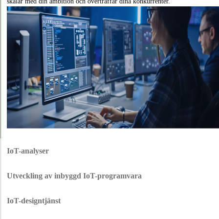
skalar med din ambition och överträffar dina konkurrenter.
IoT-analyser
Förvandla rådataströmmar till affärsguld. Våra prediktiva analyser avslöjar
driftseffektivitet, förebygger fel på utrustning och avslöjar dolda
Utveckling av inbyggd IoT-programvara
tillväxtmöjligheter innan dina konkurrenter ens märker det.
Uppdragskritisk programvara som presterar när millisekunder spelar roll.
Från smarta hem till fabriksgolv - våra inbäddade lösningar säkerställer
IoT-designtjänst
felfri dataöverföring med nolltolerans för förseningar.
Vi designar din IoT-lösning från grunden: arkitektur, enhetsinteraktioner,