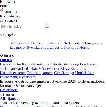
Branscher
Portfölj
Anlita oss
Kontakta oss
sv
Svenska
Välj språk
en
English
de
Deutsch
it
Italiano
nl
Nederlands
fr
Français
es
Español
sv
Svenska
pt
Português
pl
Polski
nb
Norsk
Om oss
Om oss
Hur vi arbetar
Kvalitetshantering
Säkerhetshantering
Företagens
sociala ansvar
Ledarskap
Våra experter
Blogg
Experttips
Kundrecensioner
Tekniska partners
Certifieringar
Utmärkelser
Evenemang
Nyhetsrum
In-house vs outsourcing mjukvaruutveckling 2026: fördelar, nackdelar,
kostnader & hur man väljer
Läs artikeln
Tjänster
Alla tjänster
Tjänster för utveckling av programvara i hela cykeln