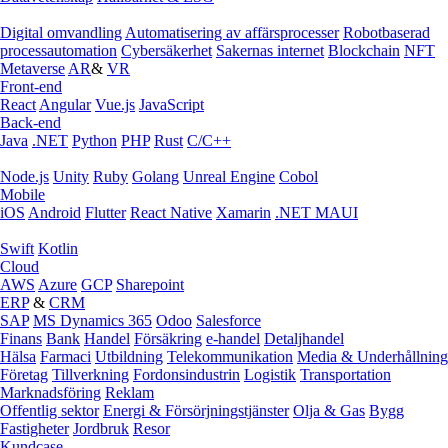
Digital omvandling
Automatisering av affärsprocesser
Robotbaserad
processautomation
Cybersäkerhet
Sakernas internet
Blockchain
NFT
Metaverse
AR
&
VR
Front-end
React
Angular
Vue.js
JavaScript
Back-end
Java
.NET
Python
PHP
Rust
C/C++
Node.js
Unity
Ruby
Golang
Unreal Engine
Cobol
Mobile
iOS
Android
Flutter
React Native
Xamarin
.NET MAUI
Swift
Kotlin
Cloud
AWS
Azure
GCP
Sharepoint
ERP
&
CRM
SAP
MS Dynamics 365
Odoo
Salesforce
Finans
Bank
Handel
Försäkring
e‑handel
Detaljhandel
Hälsa
Farmaci
Utbildning
Telekommunikation
Media & Underhållning
Företag
Tillverkning
Fordonsindustrin
Logistik
Transportation
Marknadsföring
Reklam
Offentlig sektor
Energi & Försörjningstjänster
Olja & Gas
Bygg
Fastigheter
Jordbruk
Resor
Kundcase