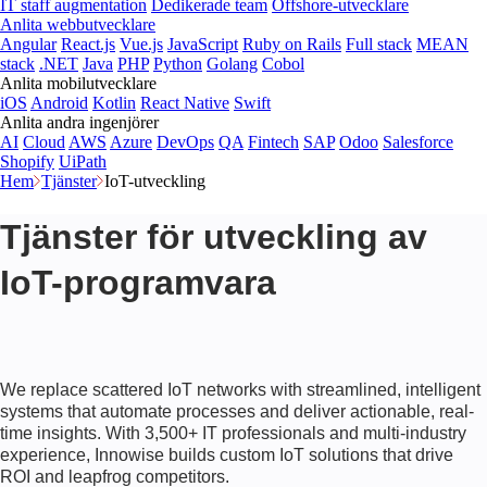
IT staff augmentation
Dedikerade team
Offshore-utvecklare
Anlita webbutvecklare
Angular
React.js
Vue.js
JavaScript
Ruby on Rails
Full stack
MEAN
stack
.NET
Java
PHP
Python
Golang
Cobol
Anlita mobilutvecklare
iOS
Android
Kotlin
React Native
Swift
Anlita andra ingenjörer
AI
Cloud
AWS
Azure
DevOps
QA
Fintech
SAP
Odoo
Salesforce
Shopify
UiPath
Hem
Tjänster
IoT-utveckling
Tjänster för utveckling av
IoT-programvara
We replace scattered IoT networks with streamlined, intelligent
systems that automate processes and deliver actionable, real-
time insights. With
3,500+
IT professionals and multi-industry
experience, Innowise builds custom IoT solutions that drive
ROI and leapfrog competitors.