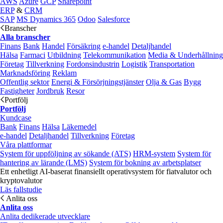
AWS
Azure
GCP
Sharepoint
ERP
&
CRM
SAP
MS Dynamics 365
Odoo
Salesforce
Branscher
Alla branscher
Finans
Bank
Handel
Försäkring
e‑handel
Detaljhandel
Hälsa
Farmaci
Utbildning
Telekommunikation
Media & Underhållning
Företag
Tillverkning
Fordonsindustrin
Logistik
Transportation
Marknadsföring
Reklam
Offentlig sektor
Energi & Försörjningstjänster
Olja & Gas
Bygg
Fastigheter
Jordbruk
Resor
Portfölj
Portfölj
Kundcase
Bank
Finans
Hälsa
Läkemedel
e‑handel
Detaljhandel
Tillverkning
Företag
Våra plattformar
System för uppföljning av sökande (ATS)
HRM-system
System för
hantering av lärande (LMS)
System för bokning av arbetsplatser
Ett enhetligt AI-baserat finansiellt operativsystem för fiatvalutor och
kryptovalutor
Läs fallstudie
Anlita oss
Anlita oss
Anlita dedikerade utvecklare