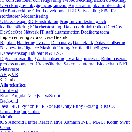
IT-konsultationer och rådgivning
Webbutveckling
Mobil utveckling
Utveckling av inbyggd programvara
Anpassad mjukvaruutveckling
MVP-utveckling
Cloud development
ERP-utveckling
Stöd för
stordatorer
Modernisering
UI/UX design
3D-konstruktion
Programvarutestning och
kvalitetssäkring
Säkerhetstestning
Databasadministration
DevOps
DevSecOps
Nätverk
IT staff augmentation
Dedikerat team
Implementering av avancerad teknik
Big data
Hantering av data
Dataanalys
Datateknik
Datavisualisering
Business intelligence
Maskininlärning
Artificiell intelligens
Datavetenskap
Hållbarhet & ESG
Digital omvandling
Automatisering av affärsprocesser
Robotbaserad
processautomation
Cybersäkerhet
Sakernas internet
Blockchain
NFT
Metaverse
AR
&
VR
Teknik
Alla tekniker
Front-end
React
Angular
Vue.js
JavaScript
Back-end
Java
.NET
Python
PHP
Node.js
Unity
Ruby
Golang
Rust
C/C++
Unreal Engine
Cobol
Mobile
iOS
Android
Flutter
React Native
Xamarin
.NET MAUI
Kotlin
Swift
Cloud