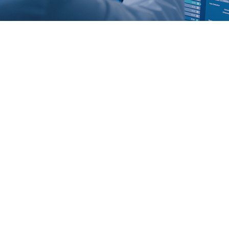
Tillverkning
Prediktivt underhåll och OEE-spårning
Digitala tvillingar för maskiner och produktionslinjer
Smarta MES- och SCADA-system
Analys av energiförbrukning
Automatisering av kvalitetskontroll
Övervakning av säkerhetskontroll
Visa mer
Visa mindre