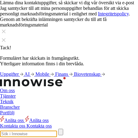
Lämna dina kontaktuppgifter, så skickar vi dig vår översikt via e-post
Jag samtycker till att mina personuppgifter behandlas för att skicka
personligt marknadsföringsmaterial i enlighet med
Integritetspolicy
.
Genom att bekräfta inlämningen samtycker du till att få
marknadsföringsmaterial
Tack!
Formuläret har skickats in framgångsrikt.
Ytterligare information finns i din brevlåda.
Uppgifter
AI
Mobile
Finans
Biovetenskap
Om oss
Tjänster
Teknik
Branscher
Portfölj
Anlita oss
Anlita oss
Kontakta oss
Kontakta oss