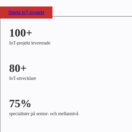
Starta IoT-projekt
100+
IoT-projekt levererade
80+
IoT-utvecklare
75%
specialister på senior- och mellannivå