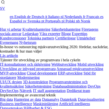
SV
en
English
de
Deutsch
it
Italiano
nl
Nederlands
fr
Français
es
Español
sv
Svenska
pt
Português
pl
Polski
nb
Norsk
Hur vi arbetar
Kvalitetshantering
Säkerhetshantering
Företagens
sociala ansvar
Ledarskap
Våra experter
Blogg
Experttips
Kundrecensioner
Tekniska partners
Certifieringar
Utmärkelser
Evenemang
Nyhetsrum
In-house vs outsourcing mjukvaruutveckling 2026: fördelar, nackdelar,
kostnader & hur man väljer
Läs artikeln
Tjänster för utveckling av programvara i hela cykeln
IT-konsultationer och rådgivning
Webbutveckling
Mobil utveckling
Utveckling av inbyggd programvara
Anpassad mjukvaruutveckling
MVP-utveckling
Cloud development
ERP-utveckling
Stöd för
stordatorer
Modernisering
UI/UX design
3D-konstruktion
Programvarutestning och
kvalitetssäkring
Säkerhetstestning
Databasadministration
DevOps
DevSecOps
Nätverk
IT staff augmentation
Dedikerat team
Implementering av avancerad teknik
Big data
Hantering av data
Dataanalys
Datateknik
Datavisualisering
Business intelligence
Maskininlärning
Artificiell intelligens
Datavetenskap
Hållbarhet & ESG