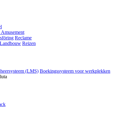
l
 Amusement
sföring
Reclame
Landbouw
Reizen
eheersysteem (LMS)
Boekingssysteem voor werkplekken
luta
ack