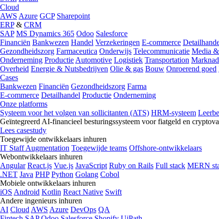
Cloud
AWS
Azure
GCP
Sharepoint
ERP
&
CRM
SAP
MS Dynamics 365
Odoo
Salesforce
Financiën
Bankwezen
Handel
Verzekeringen
E-commerce
Detailhande
Gezondheidszorg
Farmaceutica
Onderwijs
Telecommunicatie
Media &
Onderneming
Productie
Automotive
Logistiek
Transportation
Marknad
Overheid
Energie & Nutsbedrijven
Olie & gas
Bouw
Onroerend goed
Cases
Bankwezen
Financiën
Gezondheidszorg
Farma
E-commerce
Detailhandel
Productie
Onderneming
Onze platforms
Systeem voor het volgen van sollicitanten (ATS)
HRM-systeem
Leerb
Geïntegreerd AI-financieel besturingssysteem voor fiatgeld en cryptova
Lees casestudy
Toegewijde ontwikkelaars inhuren
IT Staff Augmentation
Toegewijde teams
Offshore-ontwikkelaars
Webontwikkelaars inhuren
Angular
React.js
Vue.js
JavaScript
Ruby on Rails
Full stack
MERN st
.NET
Java
PHP
Python
Golang
Cobol
Mobiele ontwikkelaars inhuren
iOS
Android
Kotlin
React Native
Swift
Andere ingenieurs inhuren
AI
Cloud
AWS
Azure
DevOps
QA
Fintech
SAP
Odoo
Salesforce
Shopify
UiPath