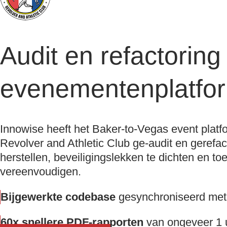
Audit en refactoring
evenementenplatf
Innowise heeft het Baker-to-Vegas event platf
Revolver and Athletic Club ge-audit en gerefa
herstellen, beveiligingslekken te dichten en t
vereenvoudigen.
Bijgewerkte codebase
gesynchroniseerd met d
60x snellere PDF-rapporten
van ongeveer 1 u