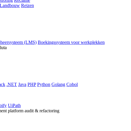
sföring
Reclame
Landbouw
Reizen
eheersysteem (LMS)
Boekingssysteem voor werkplekken
luta
ack
.NET
Java
PHP
Python
Golang
Cobol
pify
UiPath
ent platform audit & refactoring