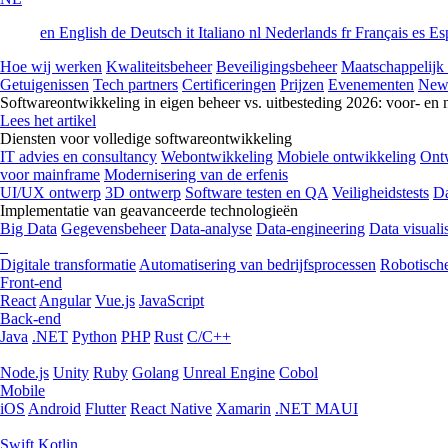
en
English
de
Deutsch
it
Italiano
nl
Nederlands
fr
Français
es
Es
Hoe wij werken
Kwaliteitsbeheer
Beveiligingsbeheer
Maatschappelijk
Getuigenissen
Tech partners
Certificeringen
Prijzen
Evenementen
New
Softwareontwikkeling in eigen beheer vs. uitbesteding 2026: voor- en 
Lees het artikel
Diensten voor volledige softwareontwikkeling
IT advies en consultancy
Webontwikkeling
Mobiele ontwikkeling
Ontw
voor mainframe
Modernisering van de erfenis
UI/UX ontwerp
3D ontwerp
Software testen en QA
Veiligheidstests
Da
Implementatie van geavanceerde technologieën
Big Data
Gegevensbeheer
Data-analyse
Data-engineering
Data visualis
Digitale transformatie
Automatisering van bedrijfsprocessen
Robotische
Front-end
React
Angular
Vue.js
JavaScript
Back-end
Java
.NET
Python
PHP
Rust
C/C++
Node.js
Unity
Ruby
Golang
Unreal Engine
Cobol
Mobile
iOS
Android
Flutter
React Native
Xamarin
.NET MAUI
Swift
Kotlin