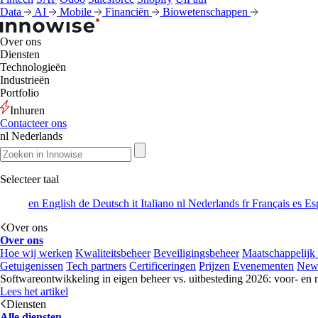
Data
AI
Mobile
Financiën
Biowetenschappen
Over ons
Diensten
Technologieën
Industrieën
Portfolio
Inhuren
Contacteer ons
nl
Nederlands
Selecteer taal
en
English
de
Deutsch
it
Italiano
nl
Nederlands
fr
Français
es
Es
Over ons
Over ons
Hoe wij werken
Kwaliteitsbeheer
Beveiligingsbeheer
Maatschappelijk
Getuigenissen
Tech partners
Certificeringen
Prijzen
Evenementen
New
Softwareontwikkeling in eigen beheer vs. uitbesteding 2026: voor- en 
Lees het artikel
Diensten
Alle diensten