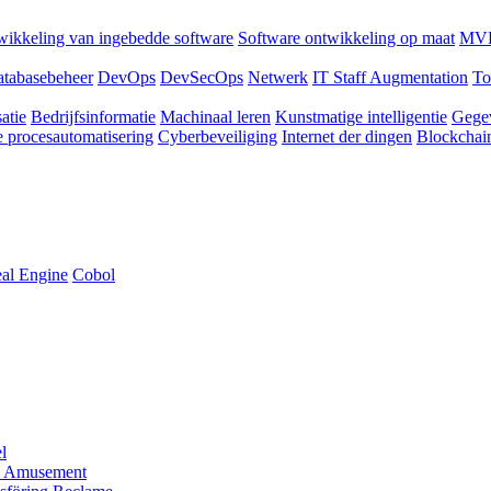
ikkeling van ingebedde software
Software ontwikkeling op maat
MVP
tabasebeheer
DevOps
DevSecOps
Netwerk
IT Staff Augmentation
To
atie
Bedrijfsinformatie
Machinaal leren
Kunstmatige intelligentie
Gege
 procesautomatisering
Cyberbeveiliging
Internet der dingen
Blockchai
al Engine
Cobol
l
 Amusement