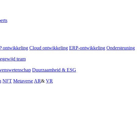
erts
 ontwikkeling
Cloud ontwikkeling
ERP-ontwikkeling
Ondersteuning
egewijd team
venswetenschap
Duurzaamheid & ESG
n
NFT
Metaverse
AR
&
VR