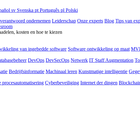
pañol
sv
Svenska
pt
Português
pl
Polski
 verantwoord ondernemen
Leiderschap
Onze experts
Blog
Tips van exp
sroom
nadelen, kosten en hoe te kiezen
ikkeling van ingebedde software
Software ontwikkeling op maat
MVP
tabasebeheer
DevOps
DevSecOps
Netwerk
IT Staff Augmentation
To
atie
Bedrijfsinformatie
Machinaal leren
Kunstmatige intelligentie
Gege
 procesautomatisering
Cyberbeveiliging
Internet der dingen
Blockchai