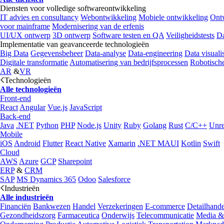
Diensten voor volledige softwareontwikkeling
IT advies en consultancy
Webontwikkeling
Mobiele ontwikkeling
Ontw
voor mainframe
Modernisering van de erfenis
UI/UX ontwerp
3D ontwerp
Software testen en QA
Veiligheidstests
Da
Implementatie van geavanceerde technologieën
Big Data
Gegevensbeheer
Data-analyse
Data-engineering
Data visualis
Digitale transformatie
Automatisering van bedrijfsprocessen
Robotische
AR
&
VR
Technologieën
Alle technologieën
Front-end
React
Angular
Vue.js
JavaScript
Back-end
Java
.NET
Python
PHP
Node.js
Unity
Ruby
Golang
Rust
C/C++
Unre
Mobile
iOS
Android
Flutter
React Native
Xamarin
.NET MAUI
Kotlin
Swift
Cloud
AWS
Azure
GCP
Sharepoint
ERP
&
CRM
SAP
MS Dynamics 365
Odoo
Salesforce
Industrieën
Alle industrieën
Financiën
Bankwezen
Handel
Verzekeringen
E-commerce
Detailhande
Gezondheidszorg
Farmaceutica
Onderwijs
Telecommunicatie
Media &