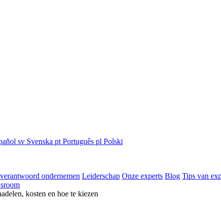
pañol
sv
Svenska
pt
Português
pl
Polski
 verantwoord ondernemen
Leiderschap
Onze experts
Blog
Tips van exp
sroom
nadelen, kosten en hoe te kiezen