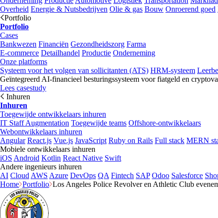
Onderneming
Productie
Automotive
Logistiek
Transportation
Marknad
Overheid
Energie & Nutsbedrijven
Olie & gas
Bouw
Onroerend goed
Portfolio
Portfolio
Cases
Bankwezen
Financiën
Gezondheidszorg
Farma
E-commerce
Detailhandel
Productie
Onderneming
Onze platforms
Systeem voor het volgen van sollicitanten (ATS)
HRM-systeem
Leerb
Geïntegreerd AI-financieel besturingssysteem voor fiatgeld en cryptova
Lees casestudy
Inhuren
Inhuren
Toegewijde ontwikkelaars inhuren
IT Staff Augmentation
Toegewijde teams
Offshore-ontwikkelaars
Webontwikkelaars inhuren
Angular
React.js
Vue.js
JavaScript
Ruby on Rails
Full stack
MERN st
Mobiele ontwikkelaars inhuren
iOS
Android
Kotlin
React Native
Swift
Andere ingenieurs inhuren
AI
Cloud
AWS
Azure
DevOps
QA
Fintech
SAP
Odoo
Salesforce
Sho
Home
Portfolio
Los Angeles Police Revolver en Athletic Club evenem