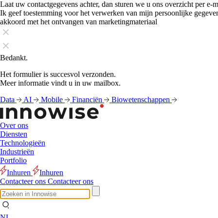
Laat uw contactgegevens achter, dan sturen we u ons overzicht per e-m
Ik geef toestemming voor het verwerken van mijn persoonlijke gegeve
akkoord met het ontvangen van marketingmateriaal
Bedankt.
Het formulier is succesvol verzonden.
Meer informatie vindt u in uw mailbox.
Data
AI
Mobile
Financiën
Biowetenschappen
Over ons
Diensten
Technologieën
Industrieën
Portfolio
Inhuren
Inhuren
Contacteer ons
Contacteer ons
NL