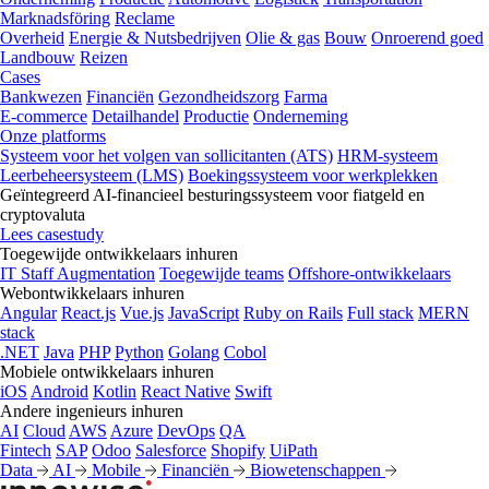
Marknadsföring
Reclame
Overheid
Energie & Nutsbedrijven
Olie & gas
Bouw
Onroerend goed
Landbouw
Reizen
Cases
Bankwezen
Financiën
Gezondheidszorg
Farma
E-commerce
Detailhandel
Productie
Onderneming
Onze platforms
Systeem voor het volgen van sollicitanten (ATS)
HRM-systeem
Leerbeheersysteem (LMS)
Boekingssysteem voor werkplekken
Geïntegreerd AI-financieel besturingssysteem voor fiatgeld en
cryptovaluta
Lees casestudy
Toegewijde ontwikkelaars inhuren
IT Staff Augmentation
Toegewijde teams
Offshore-ontwikkelaars
Webontwikkelaars inhuren
Angular
React.js
Vue.js
JavaScript
Ruby on Rails
Full stack
MERN
stack
.NET
Java
PHP
Python
Golang
Cobol
Mobiele ontwikkelaars inhuren
iOS
Android
Kotlin
React Native
Swift
Andere ingenieurs inhuren
AI
Cloud
AWS
Azure
DevOps
QA
Fintech
SAP
Odoo
Salesforce
Shopify
UiPath
Data
AI
Mobile
Financiën
Biowetenschappen