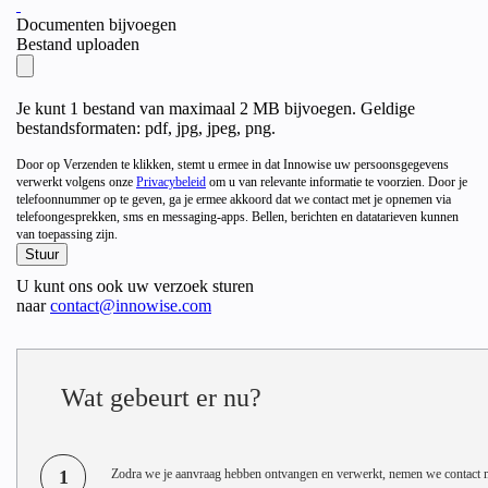
Documenten bijvoegen
Bestand uploaden
Je kunt 1 bestand van maximaal 2 MB bijvoegen. Geldige
bestandsformaten: pdf, jpg, jpeg, png.
Door op Verzenden te klikken, stemt u ermee in dat Innowise uw persoonsgegevens
verwerkt volgens onze
Privacybeleid
om u van relevante informatie te voorzien. Door je
telefoonnummer op te geven, ga je ermee akkoord dat we contact met je opnemen via
telefoongesprekken, sms en messaging-apps. Bellen, berichten en datatarieven kunnen
van toepassing zijn.
U kunt ons ook uw verzoek sturen
naar
contact@innowise.com
Wat gebeurt er nu?
1
Zodra we je aanvraag hebben ontvangen en verwerkt, nemen we contact m