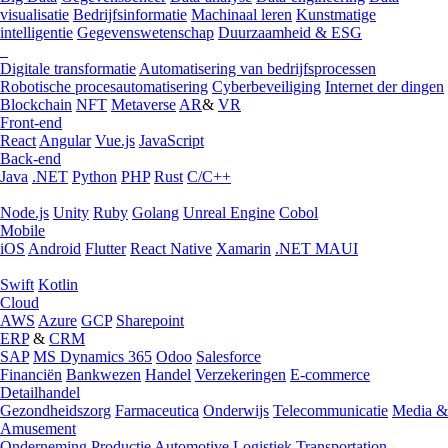
visualisatie
Bedrijfsinformatie
Machinaal leren
Kunstmatige
intelligentie
Gegevenswetenschap
Duurzaamheid & ESG
Digitale transformatie
Automatisering van bedrijfsprocessen
Robotische procesautomatisering
Cyberbeveiliging
Internet der dingen
Blockchain
NFT
Metaverse
AR
&
VR
Front-end
React
Angular
Vue.js
JavaScript
Back-end
Java
.NET
Python
PHP
Rust
C/C++
Node.js
Unity
Ruby
Golang
Unreal Engine
Cobol
Mobile
iOS
Android
Flutter
React Native
Xamarin
.NET MAUI
Swift
Kotlin
Cloud
AWS
Azure
GCP
Sharepoint
ERP
&
CRM
SAP
MS Dynamics 365
Odoo
Salesforce
Financiën
Bankwezen
Handel
Verzekeringen
E-commerce
Detailhandel
Gezondheidszorg
Farmaceutica
Onderwijs
Telecommunicatie
Media &
Amusement
Onderneming
Productie
Automotive
Logistiek
Transportation