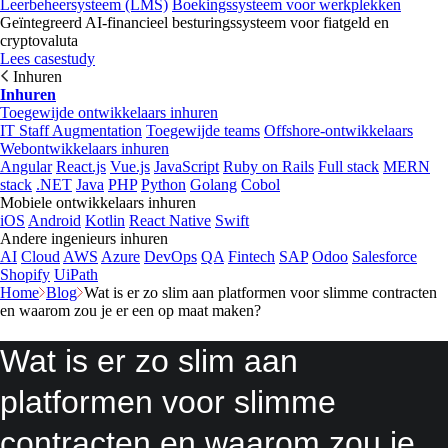
Leerbeheersysteem (LMS)
Boekingssysteem voor werkplekken
Geïntegreerd AI-financieel besturingssysteem voor fiatgeld en
cryptovaluta
Lees casestudy
Inhuren
Inhuren
Toegewijde ontwikkelaars inhuren
IT Staff Augmentation
Toegewijde teams
Offshore-ontwikkelaars
Webontwikkelaars inhuren
Angular
React.js
Vue.js
JavaScript
Ruby on Rails
Full stack
MERN
stack
.NET
Java
PHP
Python
Golang
Cobol
Mobiele ontwikkelaars inhuren
iOS
Android
Kotlin
React Native
Swift
Andere ingenieurs inhuren
AI
Cloud
AWS
Azure
DevOps
QA
Fintech
SAP
Odoo
Salesforce
Shopify
UiPath
Home
Blog
Wat is er zo slim aan platformen voor slimme contracten
en waarom zou je er een op maat maken?
Wat is er zo slim aan
platformen voor slimme
contracten en waarom zou je