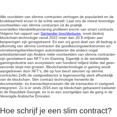
Alle voordelen van slimme contracten verhogen de populariteit en de
bruikbaarheid ervan in de echte wereld. Laat ons de meest levendige
voorbeelden van slimme contracten uit de praktijk
voorstellen.
Handelsfinanciering profiteert enorm van smart contracts.
Volgens het rapport van
Santander InnoVentures,
moet dankzij
blockchain-technologie vanaf 2022 meer dan 20 $ miljoen aan
besparingen zijn geregistreerd. En een vrij groot deel van dit bedrag is
afkomstig van slimme contracten die goedkeuringswerkstromen en
verrekeningsberekeningen automatiseren die anders nogal
arbeidsintensief zijn.
Andere reële voorbeelden van slimme contracten
zijn gerelateerd aan NFT's en iGaming. Eigenlijk is de wereldwijde
gamingindustrie een ecosysteem van honderd miljard dollar dat geen
seconde stopt met groeien. Blockchaintechnologie in gaming wordt
aangedreven door NFT's, die op hun beurt steunen op slimme
contracten.
Zelfs de vastgoedsector is tegenwoordig sterk afhankelijk
van de blockchain. Slim contract technologie herwerkt de
documentatie- en transactieprocessen die de transacties in vastgoed
integreren. Zo is er sinds 2016 een op blockchain gebaseerd kadaster
in de Republiek Georgië, en is er een soortgelijke aan de gang in de
Verenigde Arabische Emiraten.
Hoe schrijf je een slim contract?