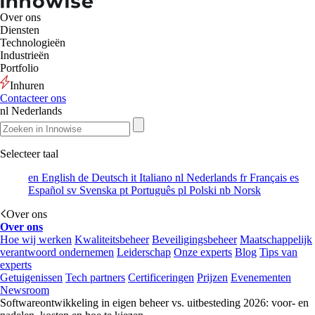
Over ons
Diensten
Technologieën
Industrieën
Portfolio
Inhuren
Contacteer ons
nl
Nederlands
Selecteer taal
en
English
de
Deutsch
it
Italiano
nl
Nederlands
fr
Français
es
Español
sv
Svenska
pt
Português
pl
Polski
nb
Norsk
Over ons
Over ons
Hoe wij werken
Kwaliteitsbeheer
Beveiligingsbeheer
Maatschappelijk
verantwoord ondernemen
Leiderschap
Onze experts
Blog
Tips van
experts
Getuigenissen
Tech partners
Certificeringen
Prijzen
Evenementen
Newsroom
Softwareontwikkeling in eigen beheer vs. uitbesteding 2026: voor- en