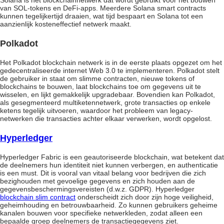
van SOL-tokens en DeFi-apps. Meerdere Solana smart contracts
kunnen tegelijkertijd draaien, wat tijd bespaart en Solana tot een
aanzienlijk kosteneffectief netwerk maakt.
Polkadot
Het Polkadot blockchain netwerk is in de eerste plaats opgezet om het
gedecentraliseerde internet Web 3.0 te implementeren. Polkadot stelt
de gebruiker in staat om slimme contracten, nieuwe tokens of
blockchains te bouwen, laat blockchains toe om gegevens uit te
wisselen, en lijkt gemakkelijk upgradebaar. Bovendien kan Polkadot,
als gesegmenteerd multiketennetwerk, grote transacties op enkele
ketens tegelijk uitvoeren, waardoor het probleem van legacy-
netwerken die transacties achter elkaar verwerken, wordt opgelost.
Hyperledger
Hyperledger Fabric is een geautoriseerde blockchain, wat betekent dat
de deelnemers hun identiteit niet kunnen verbergen, en authenticatie
is een must. Dit is vooral van vitaal belang voor bedrijven die zich
bezighouden met gevoelige gegevens en zich houden aan de
gegevensbeschermingsvereisten (d.w.z. GDPR). Hyperledger
blockchain slim contract
onderscheidt zich door zijn hoge veiligheid,
geheimhouding en betrouwbaarheid. Zo kunnen gebruikers geheime
kanalen bouwen voor specifieke netwerkleden, zodat alleen een
bepaalde groep deelnemers de transactiegegevens ziet.