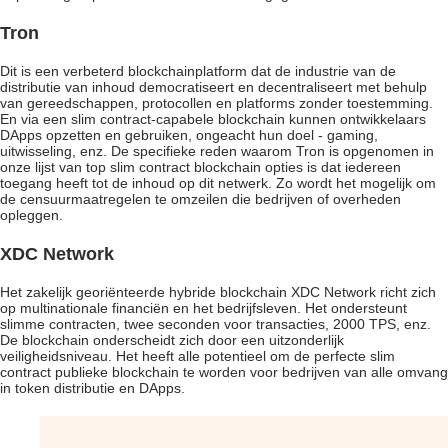
Tron
Dit is een verbeterd blockchainplatform dat de industrie van de
distributie van inhoud democratiseert en decentraliseert met behulp
van gereedschappen, protocollen en platforms zonder toestemming.
En via een slim contract-capabele blockchain kunnen ontwikkelaars
DApps opzetten en gebruiken, ongeacht hun doel - gaming,
uitwisseling, enz. De specifieke reden waarom Tron is opgenomen in
onze lijst van top slim contract blockchain opties is dat iedereen
toegang heeft tot de inhoud op dit netwerk. Zo wordt het mogelijk om
de censuurmaatregelen te omzeilen die bedrijven of overheden
opleggen.
XDC Network
Het zakelijk georiënteerde hybride blockchain XDC Network richt zich
op multinationale financiën en het bedrijfsleven. Het ondersteunt
slimme contracten, twee seconden voor transacties, 2000 TPS, enz.
De blockchain onderscheidt zich door een uitzonderlijk
veiligheidsniveau. Het heeft alle potentieel om de perfecte slim
contract publieke blockchain te worden voor bedrijven van alle omvang
in token distributie en DApps.