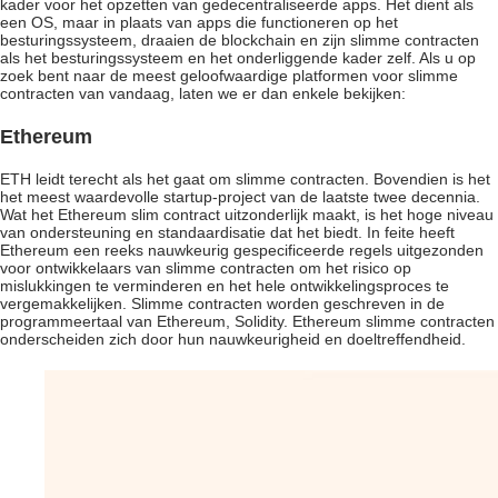
kader voor het opzetten van gedecentraliseerde apps. Het dient als
een OS, maar in plaats van apps die functioneren op het
besturingssysteem, draaien de blockchain en zijn slimme contracten
als het besturingssysteem en het onderliggende kader zelf. Als u op
zoek bent naar de meest geloofwaardige platformen voor slimme
contracten van vandaag, laten we er dan enkele bekijken:
Ethereum
ETH leidt terecht als het gaat om slimme contracten. Bovendien is het
het meest waardevolle startup-project van de laatste twee decennia.
Wat het Ethereum slim contract uitzonderlijk maakt, is het hoge niveau
van ondersteuning en standaardisatie dat het biedt. In feite heeft
Ethereum een reeks nauwkeurig gespecificeerde regels uitgezonden
voor ontwikkelaars van slimme contracten om het risico op
mislukkingen te verminderen en het hele ontwikkelingsproces te
vergemakkelijken. Slimme contracten worden geschreven in de
programmeertaal van Ethereum, Solidity. Ethereum slimme contracten
onderscheiden zich door hun nauwkeurigheid en doeltreffendheid.