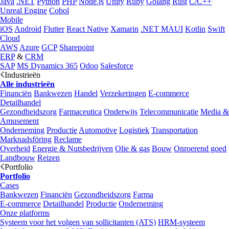
Java
.NET
Python
PHP
Node.js
Unity
Ruby
Golang
Rust
C/C++
Unreal Engine
Cobol
Mobile
iOS
Android
Flutter
React Native
Xamarin
.NET MAUI
Kotlin
Swift
Cloud
AWS
Azure
GCP
Sharepoint
ERP
&
CRM
SAP
MS Dynamics 365
Odoo
Salesforce
Industrieën
Alle industrieën
Financiën
Bankwezen
Handel
Verzekeringen
E-commerce
Detailhandel
Gezondheidszorg
Farmaceutica
Onderwijs
Telecommunicatie
Media &
Amusement
Onderneming
Productie
Automotive
Logistiek
Transportation
Marknadsföring
Reclame
Overheid
Energie & Nutsbedrijven
Olie & gas
Bouw
Onroerend goed
Landbouw
Reizen
Portfolio
Portfolio
Cases
Bankwezen
Financiën
Gezondheidszorg
Farma
E-commerce
Detailhandel
Productie
Onderneming
Onze platforms
Systeem voor het volgen van sollicitanten (ATS)
HRM-systeem