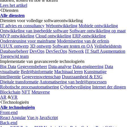
nadelen, kosten en hoe te kiezen
Lees het artikel
Diensten
Alle diensten
Diensten voor volledige softwareontwikkeling
IT advies en consultancy
Webontwikkeling
Mobiele ontwikkeling
Ontwikkeling van ingebedde software
Software ontwikkeling op maat
MVP ontwikkeling
Cloud ontwikkeling
ERP-ontwikkeling
Ondersteuning voor mainframe
Modernisering van de erfenis
UI/UX ontwerp
3D ontwerp
Software testen en QA
Veiligheidstests
Databasebeheer
DevOps
DevSecOps
Netwerk
IT Staff Augmentation
Toegewijd team
Implementatie van geavanceerde technologieën
Big Data
Gegevensbeheer
Data-analyse
Data-engineering
Data
visualisatie
Bedrijfsinformatie
Machinaal leren
Kunstmatige
intelligentie
Gegevenswetenschap
Duurzaamheid & ESG
Digitale transformatie
Automatisering van bedrijfsprocessen
Robotische procesautomatisering
Cyberbeveiliging
Internet der dingen
Blockchain
NFT
Metaverse
AR
&
VR
Technologieën
Alle technologieën
Front-end
React
Angular
Vue.js
JavaScript
Back-end