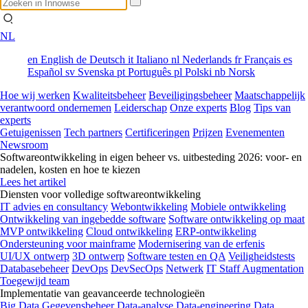
NL
en
English
de
Deutsch
it
Italiano
nl
Nederlands
fr
Français
es
Español
sv
Svenska
pt
Português
pl
Polski
nb
Norsk
Hoe wij werken
Kwaliteitsbeheer
Beveiligingsbeheer
Maatschappelijk
verantwoord ondernemen
Leiderschap
Onze experts
Blog
Tips van
experts
Getuigenissen
Tech partners
Certificeringen
Prijzen
Evenementen
Newsroom
Softwareontwikkeling in eigen beheer vs. uitbesteding 2026: voor- en
nadelen, kosten en hoe te kiezen
Lees het artikel
Diensten voor volledige softwareontwikkeling
IT advies en consultancy
Webontwikkeling
Mobiele ontwikkeling
Ontwikkeling van ingebedde software
Software ontwikkeling op maat
MVP ontwikkeling
Cloud ontwikkeling
ERP-ontwikkeling
Ondersteuning voor mainframe
Modernisering van de erfenis
UI/UX ontwerp
3D ontwerp
Software testen en QA
Veiligheidstests
Databasebeheer
DevOps
DevSecOps
Netwerk
IT Staff Augmentation
Toegewijd team
Implementatie van geavanceerde technologieën
Big Data
Gegevensbeheer
Data-analyse
Data-engineering
Data