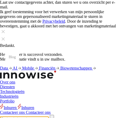
Laat uw contactgegevens achter, dan sturen we u ons overzicht per e-
mail.
Ik geef toestemming voor het verwerken van mijn persoonlijke
gegevens om gepersonaliseerd marketingmateriaal te sturen in
overeenstemming met de
Privacybeleid
. Door de inzending te
bevestigen, gaat u akkoord met het ontvangen van marketingmateriaal
Bedankt.
Het formulier is succesvol verzonden.
Blog
Blog
Blog
Blog
Blog
Blog
Blog
Blog
Blog
Blog
Blog
Blog
Meer informatie vindt u in uw mailbox.
Data
AI
Mobile
Financiën
Biowetenschappen
Over ons
Diensten
Technologieën
Industrieën
Portfolio
Inhuren
Inhuren
Contacteer ons
Contacteer ons