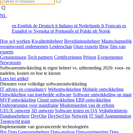
NL
en
English
de
Deutsch
it
Italiano
nl
Nederlands
fr
Français
es
Español
sv
Svenska
pt
Português
pl
Polski
nb
Norsk
Hoe wij werken
Kwaliteitsbeheer
Beveiligingsbeheer
Maatschappelijk
verantwoord ondernemen
Leiderschap
Onze experts
Blog
Tips van
experts
Getuigenissen
Tech partners
Certificeringen
Prijzen
Evenementen
Newsroom
Softwareontwikkeling in eigen beheer vs. uitbesteding 2026: voor- en
nadelen, kosten en hoe te kiezen
Lees het artikel
Diensten voor volledige softwareontwikkeling
IT advies en consultancy
Webontwikkeling
Mobiele ontwikkeling
Ontwikkeling van ingebedde software
Software ontwikkeling op maat
MVP ontwikkeling
Cloud ontwikkeling
ERP-ontwikkeling
Ondersteuning voor mainframe
Modernisering van de erfenis
UI/UX ontwerp
3D ontwerp
Software testen en QA
Veiligheidstests
Databasebeheer
DevOps
DevSecOps
Netwerk
IT Staff Augmentation
Toegewijd team
Implementatie van geavanceerde technologieën
Big Data
Gegevensbeheer
Data-analyse
Data-engineering
Data