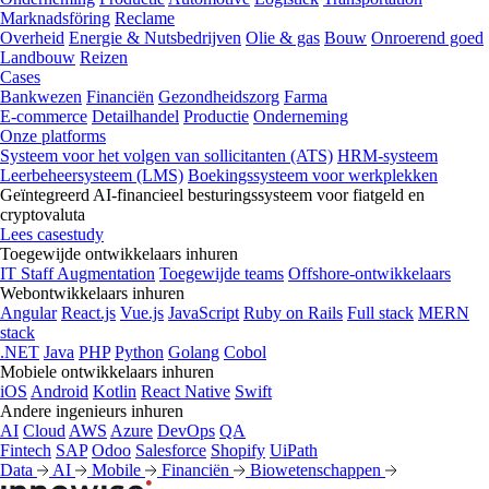
Marknadsföring
Reclame
Overheid
Energie & Nutsbedrijven
Olie & gas
Bouw
Onroerend goed
Landbouw
Reizen
Cases
Bankwezen
Financiën
Gezondheidszorg
Farma
E-commerce
Detailhandel
Productie
Onderneming
Onze platforms
Systeem voor het volgen van sollicitanten (ATS)
HRM-systeem
Leerbeheersysteem (LMS)
Boekingssysteem voor werkplekken
Geïntegreerd AI-financieel besturingssysteem voor fiatgeld en
cryptovaluta
Lees casestudy
Toegewijde ontwikkelaars inhuren
IT Staff Augmentation
Toegewijde teams
Offshore-ontwikkelaars
Webontwikkelaars inhuren
Angular
React.js
Vue.js
JavaScript
Ruby on Rails
Full stack
MERN
stack
.NET
Java
PHP
Python
Golang
Cobol
Mobiele ontwikkelaars inhuren
iOS
Android
Kotlin
React Native
Swift
Andere ingenieurs inhuren
AI
Cloud
AWS
Azure
DevOps
QA
Fintech
SAP
Odoo
Salesforce
Shopify
UiPath
Data
AI
Mobile
Financiën
Biowetenschappen