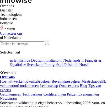
Over ons
Diensten
Technologieën
Industrieën
Portfolio
Inhuren
Contacteer ons
nl
Nederlands
Selecteer taal
en
English
de
Deutsch
it
Italiano
nl
Nederlands
fr
Français
es
Español
sv
Svenska
pt
Português
pl
Polski
nb
Norsk
Over ons
Over ons
Hoe wij werken
Kwaliteitsbeheer
Beveiligingsbeheer
Maatschappelijk
verantwoord ondernemen
Leiderschap
Onze experts
Blog
Tips van
experts
Getuigenissen
Tech partners
Certificeringen
Prijzen
Evenementen
Newsroom
Softwareontwikkeling in eigen beheer vs. uitbesteding 2026: voor- en