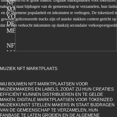
distribueren en te gelde maken. Digitale marktplaatsen voor tokenize
NFT
 makers in staat bijdragen van de gemeenschap te verzamelen, hun fanba
MARKTPLAATS
 en de algemene populariteit en inkomsten te verhogen. De tokenized
VOOR
gewoon gelicenseerde tracks zijn of unieke stukken content gericht op
DE
adat ze zijn verkocht inkomsten op dankzij secundaire verkoopvergoedi
METAVERSE
NFT
MARKTPLAATS
VOOR
FOTO'S
MUZIEK NFT MARKTPLAATS
NFT
WIJ BOUWEN NFT-MARKTPLAATSEN VOOR
MARKTPLAATS
MUZIEKMAKERS EN LABELS, ZODAT ZIJ HUN CREATIES
VOOR
EFFICIËNT KUNNEN DISTRIBUEREN EN TE GELDE
MAKEN. DIGITALE MARKTPLAATSEN VOOR TOKENIZED
VIDEO'S
MUZIEKKUNST STELLEN MAKERS IN STAAT BIJDRAGEN
VAN DE GEMEENSCHAP TE VERZAMELEN, HUN
FANBASE TE LATEN GROEIEN EN DE ALGEMENE