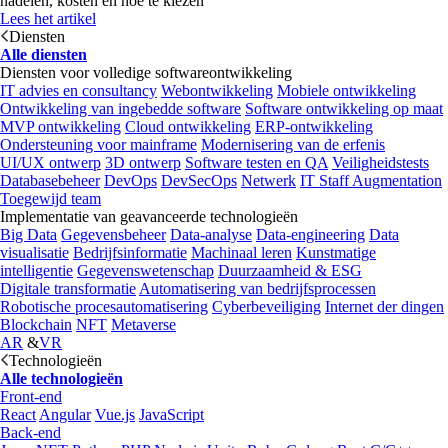
nadelen, kosten en hoe te kiezen
Lees het artikel
Diensten
Alle diensten
Diensten voor volledige softwareontwikkeling
IT advies en consultancy
Webontwikkeling
Mobiele ontwikkeling
Ontwikkeling van ingebedde software
Software ontwikkeling op maat
MVP ontwikkeling
Cloud ontwikkeling
ERP-ontwikkeling
Ondersteuning voor mainframe
Modernisering van de erfenis
UI/UX ontwerp
3D ontwerp
Software testen en QA
Veiligheidstests
Databasebeheer
DevOps
DevSecOps
Netwerk
IT Staff Augmentation
Toegewijd team
Implementatie van geavanceerde technologieën
Big Data
Gegevensbeheer
Data-analyse
Data-engineering
Data
visualisatie
Bedrijfsinformatie
Machinaal leren
Kunstmatige
intelligentie
Gegevenswetenschap
Duurzaamheid & ESG
Digitale transformatie
Automatisering van bedrijfsprocessen
Robotische procesautomatisering
Cyberbeveiliging
Internet der dingen
Blockchain
NFT
Metaverse
AR
&
VR
Technologieën
Alle technologieën
Front-end
React
Angular
Vue.js
JavaScript
Back-end