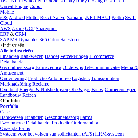
Java
.NET
Python
PHP
Node.js
Unity
Ruby
Golang
Rust
C/C++
Unreal Engine
Cobol
Mobile
iOS
Android
Flutter
React Native
Xamarin
.NET MAUI
Kotlin
Swift
Cloud
AWS
Azure
GCP
Sharepoint
ERP
&
CRM
SAP
MS Dynamics 365
Odoo
Salesforce
Industrieën
Alle industrieën
Financiën
Bankwezen
Handel
Verzekeringen
E-commerce
Detailhandel
Gezondheidszorg
Farmaceutica
Onderwijs
Telecommunicatie
Media &
Amusement
Onderneming
Productie
Automotive
Logistiek
Transportation
Marknadsföring
Reclame
Overheid
Energie & Nutsbedrijven
Olie & gas
Bouw
Onroerend goed
Landbouw
Reizen
Portfolio
Portfolio
Cases
Bankwezen
Financiën
Gezondheidszorg
Farma
E-commerce
Detailhandel
Productie
Onderneming
Onze platforms
Systeem voor het volgen van sollicitanten (ATS)
HRM-systeem