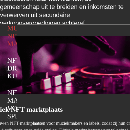
gemeenschap uit te breiden en inkomsten te
verwerven uit secundaire
verkoopvergoedingen achteraf.
MUZIEK
NFT
MARKTPLAATS
NFT
DIGITALE
KUNST
NFT
MARKTPLAATS
VOOR
iek NFT marktplaats
SPELLETJES
wen NFT-marktplaatsen voor muziekmakers en labels, zodat zij hun crea