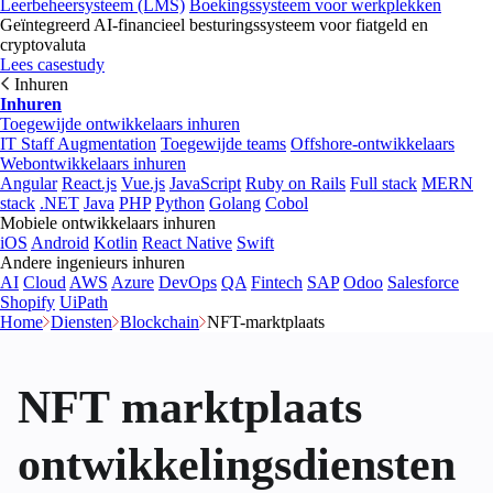
Leerbeheersysteem (LMS)
Boekingssysteem voor werkplekken
Geïntegreerd AI-financieel besturingssysteem voor fiatgeld en
cryptovaluta
Lees casestudy
Inhuren
Inhuren
Toegewijde ontwikkelaars inhuren
IT Staff Augmentation
Toegewijde teams
Offshore-ontwikkelaars
Webontwikkelaars inhuren
Angular
React.js
Vue.js
JavaScript
Ruby on Rails
Full stack
MERN
stack
.NET
Java
PHP
Python
Golang
Cobol
Mobiele ontwikkelaars inhuren
iOS
Android
Kotlin
React Native
Swift
Andere ingenieurs inhuren
AI
Cloud
AWS
Azure
DevOps
QA
Fintech
SAP
Odoo
Salesforce
Shopify
UiPath
Home
Diensten
Blockchain
NFT-marktplaats
NFT marktplaats
ontwikkelingsdiensten