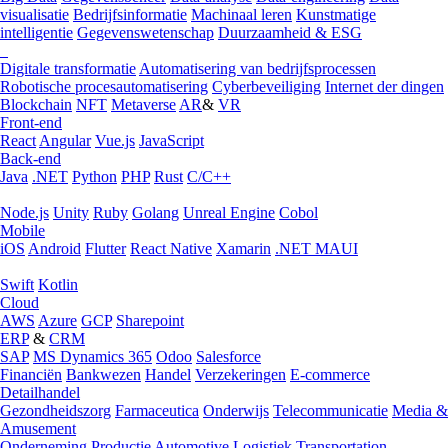
visualisatie
Bedrijfsinformatie
Machinaal leren
Kunstmatige
intelligentie
Gegevenswetenschap
Duurzaamheid & ESG
Digitale transformatie
Automatisering van bedrijfsprocessen
Robotische procesautomatisering
Cyberbeveiliging
Internet der dingen
Blockchain
NFT
Metaverse
AR
&
VR
Front-end
React
Angular
Vue.js
JavaScript
Back-end
Java
.NET
Python
PHP
Rust
C/C++
Node.js
Unity
Ruby
Golang
Unreal Engine
Cobol
Mobile
iOS
Android
Flutter
React Native
Xamarin
.NET MAUI
Swift
Kotlin
Cloud
AWS
Azure
GCP
Sharepoint
ERP
&
CRM
SAP
MS Dynamics 365
Odoo
Salesforce
Financiën
Bankwezen
Handel
Verzekeringen
E-commerce
Detailhandel
Gezondheidszorg
Farmaceutica
Onderwijs
Telecommunicatie
Media &
Amusement
Onderneming
Productie
Automotive
Logistiek
Transportation