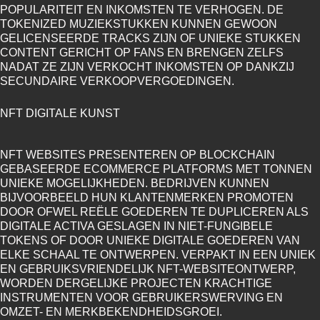
SPORT
POPULARITEIT EN INKOMSTEN TE VERHOGEN. DE
NFT
TOKENIZED MUZIEKSTUKKEN KUNNEN GEWOON
MARKTPLAATS
GELICENSEERDE TRACKS ZIJN OF UNIEKE STUKKEN
CONTENT GERICHT OP FANS EN BRENGEN ZELFS
NADAT ZE ZIJN VERKOCHT INKOMSTEN OP DANKZIJ
ONROEREND
SECUNDAIRE VERKOOPVERGOEDINGEN.
GOED
NFT DIGITALE KUNST
NFT
MARKTPLAATS
NFT WEBSITES PRESENTEREN OP BLOCKCHAIN
GEBASEERDE ECOMMERCE PLATFORMS MET TONNEN
MODE
UNIEKE MOGELIJKHEDEN. BEDRIJVEN KUNNEN
NFT
BIJVOORBEELD HUN KLANTENMERKEN PROMOTEN
DOOR OFWEL REËLE GOEDEREN TE DUPLICEREN ALS
MARKTPLAATS
DIGITALE ACTIVA GESLAGEN IN NIET-FUNGIBELE
TOKENS OF DOOR UNIEKE DIGITALE GOEDEREN VAN
ELKE SCHAAL TE ONTWERPEN. VERPAKT IN EEN UNIEK
EN GEBRUIKSVRIENDELIJK NFT-WEBSITEONTWERP,
WORDEN DERGELIJKE PROJECTEN KRACHTIGE
INSTRUMENTEN VOOR GEBRUIKERSWERVING EN
OMZET- EN MERKBEKENDHEIDSGROEI.