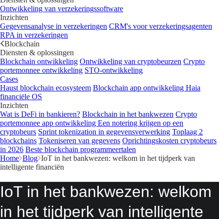
Ontwikkeling van verzekeringssoftware
Inzichten
Gegevensanalyse in verzekeringen
CRM's voor verzekeringsagenten
RPA in verzekeringen
Blockchain
Diensten & oplossingen
Blockchain ontwikkeling
Ontwikkeling van cryptobeurzen
Crypto
portemonnee ontwikkeling
STO-ontwikkeling
Cases
Haust blockchain ecosysteem
Blockchain app ontwikkeling
Haia
financiële OS
Inzichten
Wat is DeFi in bankieren?
Blockchain in het bankwezen
Crypto
portemonnee app ontwikkeling
Een notering krijgen op een
cryptobeurs
Sprint tokenization in gegevensverwerking
Toplaag 2
blockchains
Tokeniseren van gegevens
Oprichtingskosten cryptobeurs
in 2026
Beste blockchain programmeertalen
Home
Blog
IoT in het bankwezen: welkom in het tijdperk van
intelligente financiën
IoT in het bankwezen: welkom
in het tijdperk van intelligente