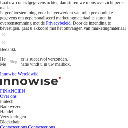
Laat uw contactgegevens achter, dan sturen we u ons overzicht per e-
mail.
Ik geef toestemming voor het verwerken van mijn persoonlijke
gegevens om gepersonaliseerd marketingmateriaal te sturen in
overeenstemming met de
Privacybeleid
. Door de inzending te
bevestigen, gaat u akkoord met het ontvangen van marketingmateriaal
Bedankt.
Het formulier is succesvol verzonden.
Blog
Blog
Blog
Blog
Blog
Blog
Blog
Blog
Blog
Blog
Blog
Blog
Meer informatie vindt u in uw mailbox.
Innowise Wereldwijd
FINANCIËN
Over ons
Fintech
Bankwezen
Handel
Verzekeringen
Blockchain
Contacteer ons
Contacteer ons