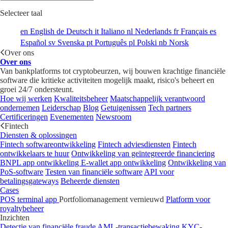
Selecteer taal
en
English
de
Deutsch
it
Italiano
nl
Nederlands
fr
Français
es
Español
sv
Svenska
pt
Português
pl
Polski
nb
Norsk
Over ons
Over ons
Van bankplatforms tot cryptobeurzen, wij bouwen krachtige financiële
software die kritieke activiteiten mogelijk maakt, risico's beheert en
groei 24/7 ondersteunt.
Hoe wij werken
Kwaliteitsbeheer
Maatschappelijk verantwoord
ondernemen
Leiderschap
Blog
Getuigenissen
Tech partners
Certificeringen
Evenementen
Newsroom
Fintech
Diensten & oplossingen
Fintech softwareontwikkeling
Fintech adviesdiensten
Fintech
ontwikkelaars te huur
Ontwikkeling van geïntegreerde financiering
BNPL app ontwikkeling
E-wallet app ontwikkeling
Ontwikkeling van
PoS-software
Testen van financiële software
API voor
betalingsgateways
Beheerde diensten
Cases
POS terminal app
Portfoliomanagement vernieuwd
Platform voor
royaltybeheer
Inzichten
Detectie van financiële fraude
AML-transactiebewaking
KYC-