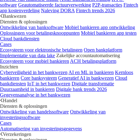
software
Geautomatiseerde factuurverwerking
P2P-transacties
Fintech
app kostenverdeling
Naleving DORA
Fintech trends 2026
Bankwezen
Diensten & oplossingen
Ontwikkeling van banksoftware
Mobiel bankieren app ontwikkeling
Oplossingen voor betalingsknooppunten
Mobiel bankieren app testen
Cloud bankdiensten
Cases
Ecosysteem voor elektronische betalingen
Open bankplatform
Implementatie van data lake
Zakelijke accountautomatisering
Ecosysteem voor mobiel bankieren
ACH betalingsplatform
Inzichten
Cyberveiligheid in het bankwezen
AI en ML in bankieren
Kernloos
bankieren
Core banksysteem
Generatief AI in bankwezen
Cloud
bankdiensten
IoT in het bankwezen
Digitale transformatie
Duurzaamheid in bankieren
Digitale bank trends 2026
Gegevensanalyse in het bankwezen
Handel
Diensten & oplossingen
Ontwikkeling van handelssoftware
Ontwikkeling van
investeringssoftware
Cases
Automatisering van investeringsgegevens
Verzekeringen
Diensten & oplossingen