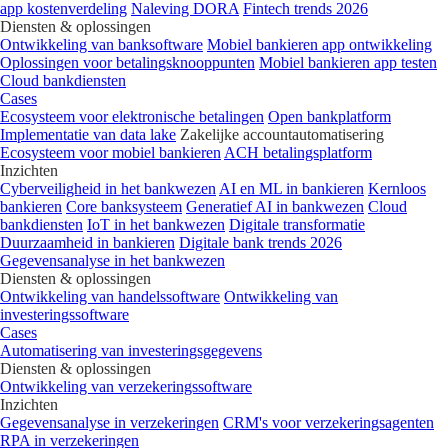
app kostenverdeling
Naleving DORA
Fintech trends 2026
Diensten & oplossingen
Ontwikkeling van banksoftware
Mobiel bankieren app ontwikkeling
Oplossingen voor betalingsknooppunten
Mobiel bankieren app testen
Cloud bankdiensten
Cases
Ecosysteem voor elektronische betalingen
Open bankplatform
Implementatie van data lake
Zakelijke accountautomatisering
Ecosysteem voor mobiel bankieren
ACH betalingsplatform
Inzichten
Cyberveiligheid in het bankwezen
AI en ML in bankieren
Kernloos
bankieren
Core banksysteem
Generatief AI in bankwezen
Cloud
bankdiensten
IoT in het bankwezen
Digitale transformatie
Duurzaamheid in bankieren
Digitale bank trends 2026
Gegevensanalyse in het bankwezen
Diensten & oplossingen
Ontwikkeling van handelssoftware
Ontwikkeling van
investeringssoftware
Cases
Automatisering van investeringsgegevens
Diensten & oplossingen
Ontwikkeling van verzekeringssoftware
Inzichten
Gegevensanalyse in verzekeringen
CRM's voor verzekeringsagenten
RPA in verzekeringen