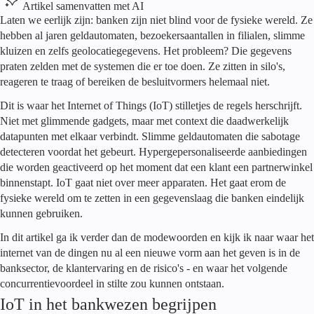
Artikel samenvatten met AI
Laten we eerlijk zijn: banken zijn niet blind voor de fysieke wereld. Ze
hebben al jaren geldautomaten, bezoekersaantallen in filialen, slimme
kluizen en zelfs geolocatiegegevens. Het probleem? Die gegevens
praten zelden met de systemen die er toe doen. Ze zitten in silo's,
reageren te traag of bereiken de besluitvormers helemaal niet.
Dit is waar het Internet of Things (IoT) stilletjes de regels herschrijft.
Niet met glimmende gadgets, maar met context die daadwerkelijk
datapunten met elkaar verbindt. Slimme geldautomaten die sabotage
detecteren voordat het gebeurt. Hypergepersonaliseerde aanbiedingen
die worden geactiveerd op het moment dat een klant een partnerwinkel
binnenstapt. IoT gaat niet over meer apparaten. Het gaat erom de
fysieke wereld om te zetten in een gegevenslaag die banken eindelijk
kunnen gebruiken.
In dit artikel ga ik verder dan de modewoorden en kijk ik naar waar het
internet van de dingen nu al een nieuwe vorm aan het geven is in de
banksector, de klantervaring en de risico's - en waar het volgende
concurrentievoordeel in stilte zou kunnen ontstaan.
IoT in het bankwezen begrijpen