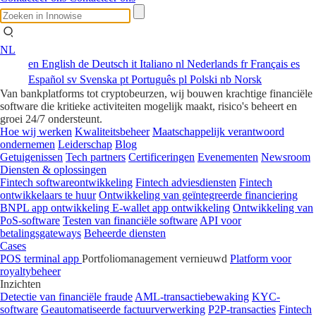
NL
en
English
de
Deutsch
it
Italiano
nl
Nederlands
fr
Français
es
Español
sv
Svenska
pt
Português
pl
Polski
nb
Norsk
Van bankplatforms tot cryptobeurzen, wij bouwen krachtige financiële
software die kritieke activiteiten mogelijk maakt, risico's beheert en
groei 24/7 ondersteunt.
Hoe wij werken
Kwaliteitsbeheer
Maatschappelijk verantwoord
ondernemen
Leiderschap
Blog
Getuigenissen
Tech partners
Certificeringen
Evenementen
Newsroom
Diensten & oplossingen
Fintech softwareontwikkeling
Fintech adviesdiensten
Fintech
ontwikkelaars te huur
Ontwikkeling van geïntegreerde financiering
BNPL app ontwikkeling
E-wallet app ontwikkeling
Ontwikkeling van
PoS-software
Testen van financiële software
API voor
betalingsgateways
Beheerde diensten
Cases
POS terminal app
Portfoliomanagement vernieuwd
Platform voor
royaltybeheer
Inzichten
Detectie van financiële fraude
AML-transactiebewaking
KYC-
software
Geautomatiseerde factuurverwerking
P2P-transacties
Fintech