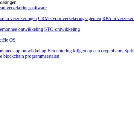
lossingen
an verzekeringssoftware
e in verzekeringen
CRM's voor verzekeringsagenten
RPA in verzeker
temonnee ontwikkeling
STO-ontwikkeling
ciële OS
monnee app ontwikkeling
Een notering krijgen op een cryptobeurs
Spri
e blockchain programmeertalen