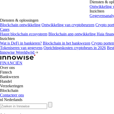
Diensten & op
Ontwikkeling v
Inzichten
Gegevensanalys
Diensten & oplossingen
Blockchain ontwikkeling
Ontwikkeling van cryptobeurzen
Crypto por
Cases
Haust blockchain ecosysteem
Blockchain app ontwikkeling
Haia finan
Inzichten
Wat is DeFi in bankieren?
Blockchain in het bankwezen
Crypto porte
Tokeniseren van gegevens
Oprichtingskosten cryptobeurs in 2026
Best
Innowise Wereldwijd
FINANCIËN
Over ons
Fintech
Bankwezen
Handel
Verzekeringen
Blockchain
Contacteer ons
nl
Nederlands