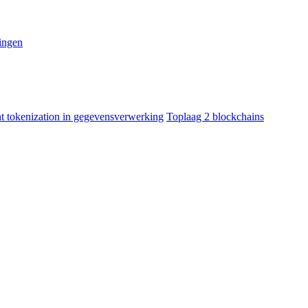
ingen
nt tokenization in gegevensverwerking
Toplaag 2 blockchains