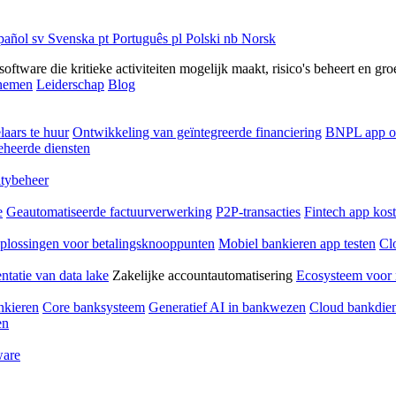
pañol
sv
Svenska
pt
Português
pl
Polski
nb
Norsk
ftware die kritieke activiteiten mogelijk maakt, risico's beheert en gro
rnemen
Leiderschap
Blog
laars te huur
Ontwikkeling van geïntegreerde financiering
BNPL app o
heerde diensten
ltybeheer
e
Geautomatiseerde factuurverwerking
P2P-transacties
Fintech app kos
plossingen voor betalingsknooppunten
Mobiel bankieren app testen
Cl
tatie van data lake
Zakelijke accountautomatisering
Ecosysteem voor 
nkieren
Core banksysteem
Generatief AI in bankwezen
Cloud bankdien
en
ware