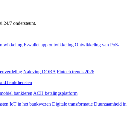
ei 24/7 ondersteunt.
ntwikkeling
E-wallet app ontwikkeling
Ontwikkeling van PoS-
tenverdeling
Naleving DORA
Fintech trends 2026
oud bankdiensten
mobiel bankieren
ACH betalingsplatform
sten
IoT in het bankwezen
Digitale transformatie
Duurzaamheid in