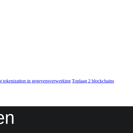
nt tokenization in gegevensverwerking
Toplaag 2 blockchains
en