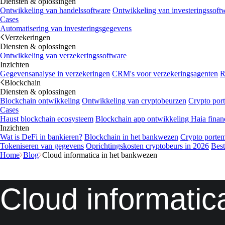
Diensten & oplossingen
Ontwikkeling van handelssoftware
Ontwikkeling van investeringssoft
Cases
Automatisering van investeringsgegevens
Verzekeringen
Diensten & oplossingen
Ontwikkeling van verzekeringssoftware
Inzichten
Gegevensanalyse in verzekeringen
CRM's voor verzekeringsagenten
R
Blockchain
Diensten & oplossingen
Blockchain ontwikkeling
Ontwikkeling van cryptobeurzen
Crypto por
Cases
Haust blockchain ecosysteem
Blockchain app ontwikkeling
Haia finan
Inzichten
Wat is DeFi in bankieren?
Blockchain in het bankwezen
Crypto porte
Tokeniseren van gegevens
Oprichtingskosten cryptobeurs in 2026
Best
Home
Blog
Cloud informatica in het bankwezen
Cloud informatic