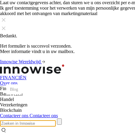
Laat uw contactgegevens achter, dan sturen we u ons overzicht per e-m
Ik geef toestemming voor het verwerken van mijn persoonlijke gegeve
akkoord met het ontvangen van marketingmateriaal
Bedankt.
Het formulier is succesvol verzonden.
Meer informatie vindt u in uw mailbox.
Innowise Wereldwijd
FINANCIËN
Over ons
Fintech
Blog
Blog
Blog
Blog
Blog
Blog
Blog
Blog
Blog
Blog
Blog
Blog
Bankwezen
Handel
Verzekeringen
Blockchain
Contacteer ons
Contacteer ons