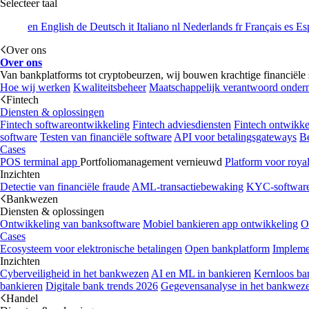
Selecteer taal
en
English
de
Deutsch
it
Italiano
nl
Nederlands
fr
Français
es
Es
Over ons
Over ons
Van bankplatforms tot cryptobeurzen, wij bouwen krachtige financiële so
Hoe wij werken
Kwaliteitsbeheer
Maatschappelijk verantwoord onde
Fintech
Diensten & oplossingen
Fintech softwareontwikkeling
Fintech adviesdiensten
Fintech ontwikke
software
Testen van financiële software
API voor betalingsgateways
Be
Cases
POS terminal app
Portfoliomanagement vernieuwd
Platform voor roya
Inzichten
Detectie van financiële fraude
AML-transactiebewaking
KYC-softwar
Bankwezen
Diensten & oplossingen
Ontwikkeling van banksoftware
Mobiel bankieren app ontwikkeling
O
Cases
Ecosysteem voor elektronische betalingen
Open bankplatform
Implemen
Inzichten
Cyberveiligheid in het bankwezen
AI en ML in bankieren
Kernloos ba
bankieren
Digitale bank trends 2026
Gegevensanalyse in het bankwez
Handel