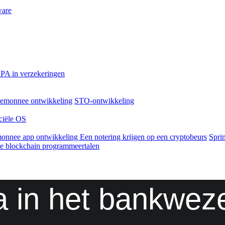
ware
PA in verzekeringen
temonnee ontwikkeling
STO-ontwikkeling
ciële OS
monnee app ontwikkeling
Een notering krijgen op een cryptobeurs
Spri
e blockchain programmeertalen
a in het bankwez