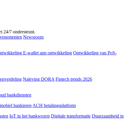
ei 24/7 ondersteunt.
venementen
Newsroom
ntwikkeling
E-wallet app ontwikkeling
Ontwikkeling van PoS-
tenverdeling
Naleving DORA
Fintech trends 2026
oud bankdiensten
mobiel bankieren
ACH betalingsplatform
sten
IoT in het bankwezen
Digitale transformatie
Duurzaamheid in