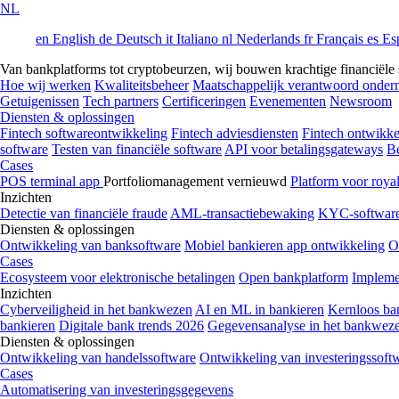
NL
en
English
de
Deutsch
it
Italiano
nl
Nederlands
fr
Français
es
Es
Van bankplatforms tot cryptobeurzen, wij bouwen krachtige financiële so
Hoe wij werken
Kwaliteitsbeheer
Maatschappelijk verantwoord onde
Getuigenissen
Tech partners
Certificeringen
Evenementen
Newsroom
Diensten & oplossingen
Fintech softwareontwikkeling
Fintech adviesdiensten
Fintech ontwikke
software
Testen van financiële software
API voor betalingsgateways
Be
Cases
POS terminal app
Portfoliomanagement vernieuwd
Platform voor roya
Inzichten
Detectie van financiële fraude
AML-transactiebewaking
KYC-softwar
Diensten & oplossingen
Ontwikkeling van banksoftware
Mobiel bankieren app ontwikkeling
O
Cases
Ecosysteem voor elektronische betalingen
Open bankplatform
Implemen
Inzichten
Cyberveiligheid in het bankwezen
AI en ML in bankieren
Kernloos ba
bankieren
Digitale bank trends 2026
Gegevensanalyse in het bankwez
Diensten & oplossingen
Ontwikkeling van handelssoftware
Ontwikkeling van investeringssoft
Cases
Automatisering van investeringsgegevens