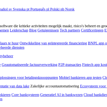
pañol
sv
Svenska
pt
Português
pl
Polski
nb
Norsk
ftware die kritieke activiteiten mogelijk maakt, risico's beheert en gro
rnemen
Leiderschap
Blog
Getuigenissen
Tech partners
Certificeringen
E
laars te huur
Ontwikkeling van geïntegreerde financiering
BNPL app o
heerde diensten
ltybeheer
e
Geautomatiseerde factuurverwerking
P2P-transacties
Fintech app kos
plossingen voor betalingsknooppunten
Mobiel bankieren app testen
Cl
tatie van data lake
Zakelijke accountautomatisering
Ecosysteem voor 
nkieren
Core banksysteem
Generatief AI in bankwezen
Cloud bankdien
en