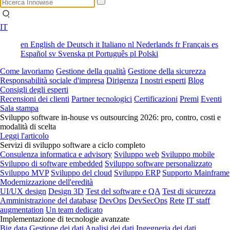
IT
en
English
de
Deutsch
it
Italiano
nl
Nederlands
fr
Français
es
Español
sv
Svenska
pt
Português
pl
Polski
Come lavoriamo
Gestione della qualità
Gestione della sicurezza
Responsabilità sociale d'impresa
Dirigenza
I nostri esperti
Blog
Consigli degli esperti
Recensioni dei clienti
Partner tecnologici
Certificazioni
Premi
Eventi
Sala stampa
Sviluppo software in-house vs outsourcing 2026: pro, contro, costi e
modalità di scelta
Leggi l'articolo
Servizi di sviluppo software a ciclo completo
Consulenza informatica e advisory
Sviluppo web
Sviluppo mobile
Sviluppo di software embedded
Sviluppo software personalizzato
Sviluppo MVP
Sviluppo del cloud
Sviluppo ERP
Supporto Mainframe
Modernizzazione dell'eredità
UI/UX design
Design 3D
Test del software e QA
Test di sicurezza
Amministrazione del database
DevOps
DevSecOps
Rete
IT staff
augmentation
Un team dedicato
Implementazione di tecnologie avanzate
Big data
Gestione dei dati
Analisi dei dati
Ingegneria dei dati