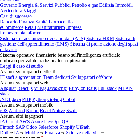
Governo
Energia & Servizi Pubblici
Petrolio e gas
Edilizia
Immobili
Agricoltura
Viaggi
Casi di successo
Bancario
Finanza
Sanità
Farmaceutica
eCommerce
Retail
Manifatturiero
Impresa
Le nostre piattaforme
Sistema di tracciamento dei candidati (ATS)
Sistema HRM
Sistema di
gestione dell'apprendimento (LMS)
Sistema di prenotazione degli spazi
di lavoro
Sistema operativo finanziario basato sull'intelligenza artificiale
unificato per valute tradizionali e criptovalute
Leggi il caso di studio
Assumi sviluppatori dedicati
IT staff augmentation
Team dedicati
Sviluppatori offshore
Assumi sviluppatori web
Angular
React.js
Vue.js
JavaScript
Ruby on Rails
Full stack
MEAN
stack
.NET
Java
PHP
Python
Golang
Cobol
Assumi sviluppatori mobile
iOS
Android
Kotlin
React Native
Swift
Assumi altri ingegneri
IA
Cloud
AWS
Azure
DevOps
QA
Fintech
SAP
Odoo
Salesforce
Shopify
UiPath
Dati
IA
Mobile
Finanza
Scienze della vita