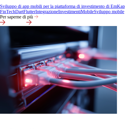
Sviluppo di app mobili per la piattaforma di investimento di EmKap
FinTech
Dart
Flutter
Integrazione
Investimenti
Mobile
Sviluppo mobile
Per saperne di più