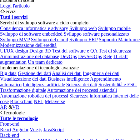
modalità di scelta
Leggi l'articolo
Servizi
Tutti i servizi
Servizi di sviluppo software a ciclo completo
Consulenza informatica e advisory
Sviluppo web
Sviluppo mobile
Sviluppo di software embedded
Sviluppo software personalizzato
Sviluppo MVP
Sviluppo del cloud
Sviluppo ERP
Supporto Mainframe
Modernizzazione dell'eredità
UI/UX design
Design 3D
Test del software e QA
Test di sicurezza
Amministrazione del database
DevOps
DevSecOps
Rete
IT staff
augmentation
Un team dedicato
Implementazione di tecnologie avanzate
Big data
Gestione dei dati
Analisi dei dati
Ingegneria dei dati
Visualizzazione dei dati
Business intelligence
Apprendimento
automatico
Intelligenza artificiale
Scienza dei dati
Sostenibilità e ESG
Trasformazione digitale
Automazione dei processi aziendali
Automazione robotica dei processi
Sicurezza informatica
Internet delle
cose
Blockchain
NFT
Metaverse
AR
&
VR
Tecnologie
Tutte le tecnologie
Front-end
React
Angular
Vue.js
JavaScript
Back-end