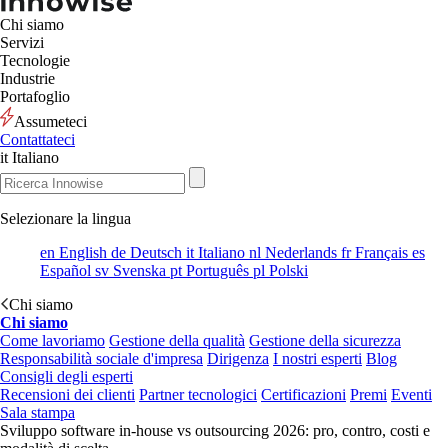
Chi siamo
Servizi
Tecnologie
Industrie
Portafoglio
Assumeteci
Contattateci
it
Italiano
Selezionare la lingua
en
English
de
Deutsch
it
Italiano
nl
Nederlands
fr
Français
es
Español
sv
Svenska
pt
Português
pl
Polski
Chi siamo
Chi siamo
Come lavoriamo
Gestione della qualità
Gestione della sicurezza
Responsabilità sociale d'impresa
Dirigenza
I nostri esperti
Blog
Consigli degli esperti
Recensioni dei clienti
Partner tecnologici
Certificazioni
Premi
Eventi
Sala stampa
Sviluppo software in-house vs outsourcing 2026: pro, contro, costi e