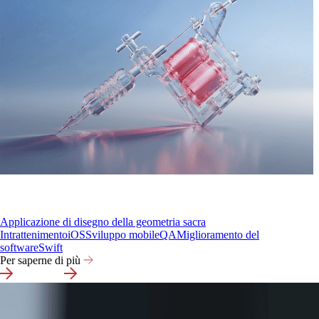
Applicazione di disegno della geometria sacra
Intrattenimento
iOS
Sviluppo mobile
QA
Miglioramento del
software
Swift
Per saperne di più