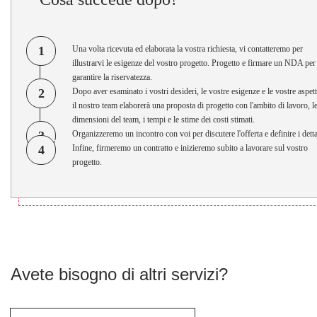
1
Una volta ricevuta ed elaborata la vostra richiesta, vi contatteremo per
illustrarvi le esigenze del vostro progetto. Progetto e firmare un NDA per
garantire la riservatezza.
2
Dopo aver esaminato i vostri desideri, le vostre esigenze e le vostre aspett
il nostro team elaborerà una proposta di progetto con l'ambito di lavoro, l
dimensioni del team, i tempi e le stime dei costi stimati.
3
Organizzeremo un incontro con voi per discutere l'offerta e definire i detta
4
Infine, firmeremo un contratto e inizieremo subito a lavorare sul vostro
progetto.
Avete bisogno di altri servizi?