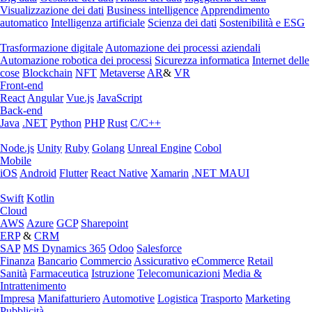
Visualizzazione dei dati
Business intelligence
Apprendimento
automatico
Intelligenza artificiale
Scienza dei dati
Sostenibilità e ESG
Trasformazione digitale
Automazione dei processi aziendali
Automazione robotica dei processi
Sicurezza informatica
Internet delle
cose
Blockchain
NFT
Metaverse
AR
&
VR
Front-end
React
Angular
Vue.js
JavaScript
Back-end
Java
.NET
Python
PHP
Rust
C/C++
Node.js
Unity
Ruby
Golang
Unreal Engine
Cobol
Mobile
iOS
Android
Flutter
React Native
Xamarin
.NET MAUI
Swift
Kotlin
Cloud
AWS
Azure
GCP
Sharepoint
ERP
&
CRM
SAP
MS Dynamics 365
Odoo
Salesforce
Finanza
Bancario
Commercio
Assicurativo
eCommerce
Retail
Sanità
Farmaceutica
Istruzione
Telecomunicazioni
Media &
Intrattenimento
Impresa
Manifatturiero
Automotive
Logistica
Trasporto
Marketing
Pubblicità