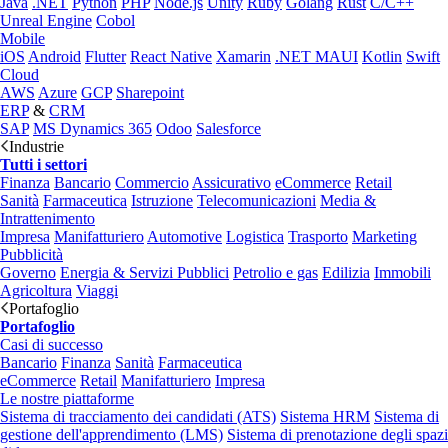
Java
.NET
Python
PHP
Node.js
Unity
Ruby
Golang
Rust
C/C++
Unreal Engine
Cobol
Mobile
iOS
Android
Flutter
React Native
Xamarin
.NET MAUI
Kotlin
Swift
Cloud
AWS
Azure
GCP
Sharepoint
ERP
&
CRM
SAP
MS Dynamics 365
Odoo
Salesforce
Industrie
Tutti i settori
Finanza
Bancario
Commercio
Assicurativo
eCommerce
Retail
Sanità
Farmaceutica
Istruzione
Telecomunicazioni
Media &
Intrattenimento
Impresa
Manifatturiero
Automotive
Logistica
Trasporto
Marketing
Pubblicità
Governo
Energia & Servizi Pubblici
Petrolio e gas
Edilizia
Immobili
Agricoltura
Viaggi
Portafoglio
Portafoglio
Casi di successo
Bancario
Finanza
Sanità
Farmaceutica
eCommerce
Retail
Manifatturiero
Impresa
Le nostre piattaforme
Sistema di tracciamento dei candidati (ATS)
Sistema HRM
Sistema di
gestione dell'apprendimento (LMS)
Sistema di prenotazione degli spazi