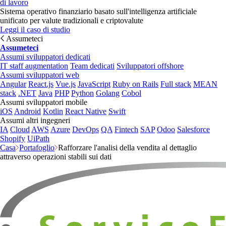
di lavoro
Sistema operativo finanziario basato sull'intelligenza artificiale
unificato per valute tradizionali e criptovalute
Leggi il caso di studio
Assumeteci
Assumeteci
Assumi sviluppatori dedicati
IT staff augmentation
Team dedicati
Sviluppatori offshore
Assumi sviluppatori web
Angular
React.js
Vue.js
JavaScript
Ruby on Rails
Full stack
MEAN
stack
.NET
Java
PHP
Python
Golang
Cobol
Assumi sviluppatori mobile
iOS
Android
Kotlin
React Native
Swift
Assumi altri ingegneri
IA
Cloud
AWS
Azure
DevOps
QA
Fintech
SAP
Odoo
Salesforce
Shopify
UiPath
Casa
Portafoglio
Rafforzare l'analisi della vendita al dettaglio
attraverso operazioni stabili sui dati