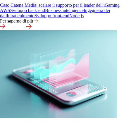
Caso Catena Media: scalare il supporto per il leader dell'iGaming
AWS
Sviluppo back-end
Business intelligence
Ingegneria dei
dati
Intrattenimento
Sviluppo front-end
Node.js
Per saperne di più