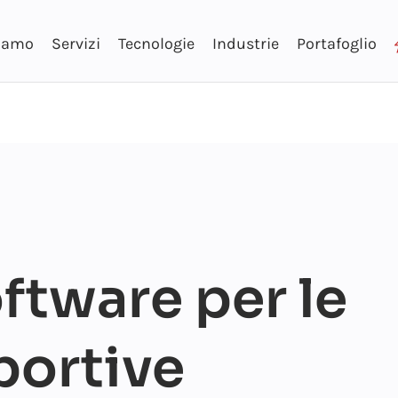
siamo
Servizi
Tecnologie
Industrie
Portafoglio
ftware per le
ortive