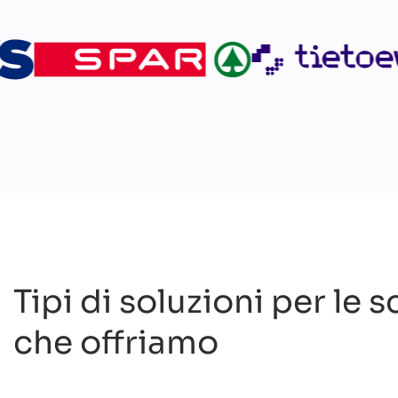
Tipi di soluzioni per l
che offriamo