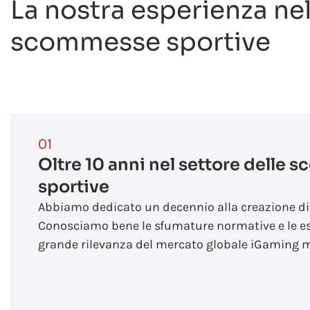
La nostra esperienza nel
scommesse sportive
01
Oltre 10 anni nel settore delle
IA
sportive
Abbiamo dedicato un decennio alla creazione di 
Conosciamo bene le sfumature normative e le es
grande rilevanza del mercato globale
iGaming
m