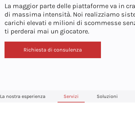
La maggior parte delle piattaforme va in c
di massima intensità. Noi realizziamo siste
carichi elevati e milioni di scommesse senz
ti perderai mai un giocatore.
Richiesta di consulenza
La nostra esperienza
Servizi
Soluzioni