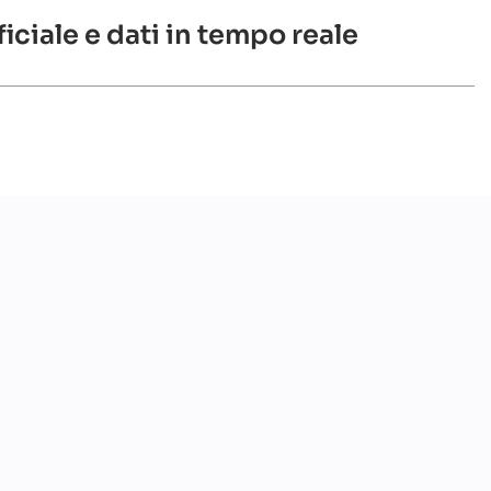
ficiale e dati in tempo reale