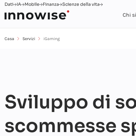
Dati
IA
Mobile
Finanza
Scienze della vita
Chi 
Casa
Servizi
iGaming
Sviluppo di so
scommesse sp