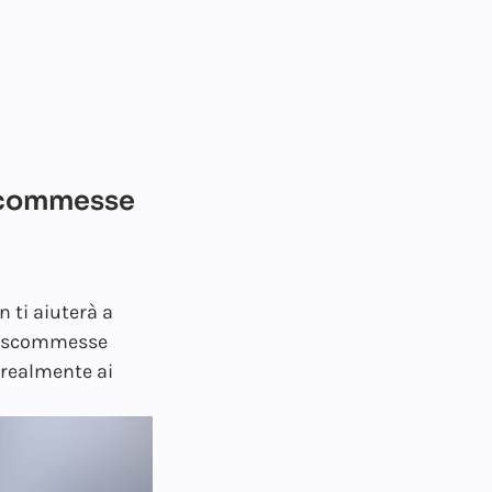
 scommesse
tive
sportive
ligenza
i
ommesse
se
 ti aiuterà a
di scommesse
 realmente ai