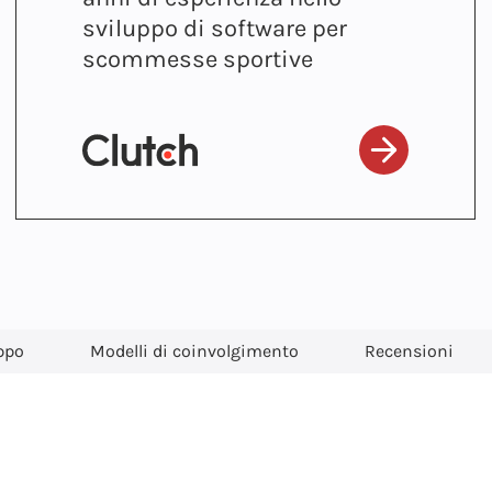
10+
anni di esperienza nello
sviluppo di software per
scommesse sportive
ppo
Modelli di coinvolgimento
Recensioni