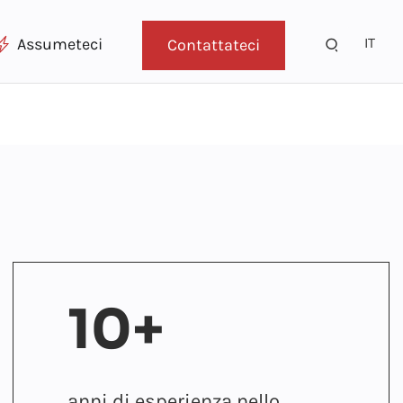
IT
Assumeteci
Contattateci