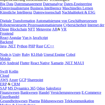
Big Data
Datenmanagement
Datenanalyse
Daten-Engineering
Datenvisualisierung
Business Intelligence
Maschinelles Lernen
Künstliche Intelligenz
Datenwissenschaft
Nachhaltigkeit & ESG
Digitale Transformation
Automatisierung von Geschäftsprozessen
Robotergesteuerte Prozessautomatisierung
Cybersicherheit
Internet der
Dinge
Blockchain
NFT
Metaverse
AR
&
VR
Frontend
React
Angular
Vue.js
JavaScript
Backend
Java
.NET
Python
PHP
Rust
C/C++
Node.js
Unity
Ruby
KI-Hub
Unreal Engine
Cobol
Mobile
iOS
Android
Flutter
React Native
Xamarin
.NET MAUI
Swift
Kotlin
Cloud
AWS
Azure
GCP
Sharepoint
ERP
&
CRM
SAP
MS Dynamics 365
Odoo
Salesforce
Finanzwesen
Bankwesen
Handel
Versicherungswesen
E-Commerce
Einzelhandel
Gesundheitswesen
Pharma
Bildungswesen
Telekommunikation