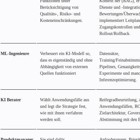
Funktionen unter
Kontext her (RAG), ers
Berücksichtigung von
Dienste und -Integratio
Qualitäts-, Risiko- und
Bewertungen/Überwach
Kosteneinschränkungen.
implementiert Leitpla
Zugangskontrollen und
Rollout/Rollback.
ML-Ingenieure
Verbessert ein KI-Modell so,
Datensätze,
dass es eigenständig und ohne
Training/Feinabstimm
Abhängigkeit von externen
Pipelines, Genauigkeit
Quellen funktioniert
Experimente und man
Inferenzoptimierung.
KI Berater
Wählt Anwendungsfälle aus
Reifegradbeurteilung,
und legt die Strategie fest,
Anwendungsfällen, RO
wie mit ihnen verfahren
Zielarchitektur, Gover
werden soll.
Abstimmung mit den Be
Produktmanager
Sie sind dafür
Anforderungen, Priorit