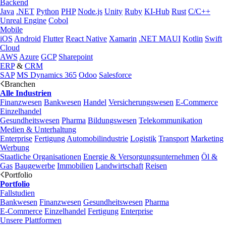
Backend
Java
.NET
Python
PHP
Node.js
Unity
Ruby
KI-Hub
Rust
C/C++
Unreal Engine
Cobol
Mobile
iOS
Android
Flutter
React Native
Xamarin
.NET MAUI
Kotlin
Swift
Cloud
AWS
Azure
GCP
Sharepoint
ERP
&
CRM
SAP
MS Dynamics 365
Odoo
Salesforce
Branchen
Alle Industrien
Finanzwesen
Bankwesen
Handel
Versicherungswesen
E-Commerce
Einzelhandel
Gesundheitswesen
Pharma
Bildungswesen
Telekommunikation
Medien & Unterhaltung
Enterprise
Fertigung
Automobilindustrie
Logistik
Transport
Marketing
Werbung
Staatliche Organisationen
Energie & Versorgungsunternehmen
Öl &
Gas
Baugewerbe
Immobilien
Landwirtschaft
Reisen
Portfolio
Portfolio
Fallstudien
Bankwesen
Finanzwesen
Gesundheitswesen
Pharma
E-Commerce
Einzelhandel
Fertigung
Enterprise
Unsere Plattformen