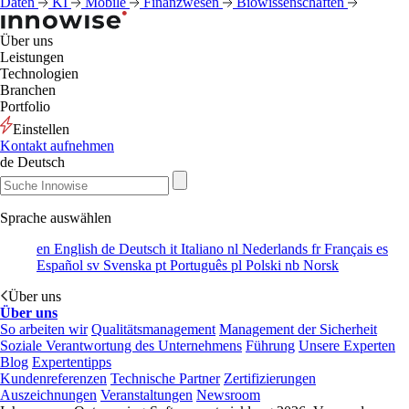
Daten
KI
Mobile
Finanzwesen
Biowissenschaften
Über uns
Leistungen
Technologien
Branchen
Portfolio
Einstellen
Kontakt aufnehmen
de
Deutsch
Sprache auswählen
en
English
de
Deutsch
it
Italiano
nl
Nederlands
fr
Français
es
Español
sv
Svenska
pt
Português
pl
Polski
nb
Norsk
Über uns
Über uns
So arbeiten wir
Qualitätsmanagement
Management der Sicherheit
Soziale Verantwortung des Unternehmens
Führung
Unsere Experten
Blog
Expertentipps
Kundenreferenzen
Technische Partner
Zertifizierungen
Auszeichnungen
Veranstaltungen
Newsroom