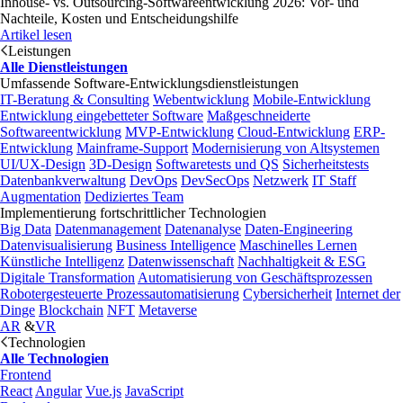
Inhouse- vs. Outsourcing-Softwareentwicklung 2026: Vor- und
Nachteile, Kosten und Entscheidungshilfe
Artikel lesen
Leistungen
Alle Dienstleistungen
Umfassende Software-Entwicklungsdienstleistungen
IT-Beratung & Consulting
Webentwicklung
Mobile-Entwicklung
Entwicklung eingebetteter Software
Maßgeschneiderte
Softwareentwicklung
MVP-Entwicklung
Cloud-Entwicklung
ERP-
Entwicklung
Mainframe-Support
Modernisierung von Altsystemen
UI/UX-Design
3D-Design
Softwaretests und QS
Sicherheitstests
Datenbankverwaltung
DevOps
DevSecOps
Netzwerk
IT Staff
Augmentation
Dediziertes Team
Implementierung fortschrittlicher Technologien
Big Data
Datenmanagement
Datenanalyse
Daten-Engineering
Datenvisualisierung
Business Intelligence
Maschinelles Lernen
Künstliche Intelligenz
Datenwissenschaft
Nachhaltigkeit & ESG
Digitale Transformation
Automatisierung von Geschäftsprozessen
Robotergesteuerte Prozessautomatisierung
Cybersicherheit
Internet der
Dinge
Blockchain
NFT
Metaverse
AR
&
VR
Technologien
Alle Technologien
Frontend
React
Angular
Vue.js
JavaScript