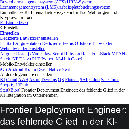
Bewerbermanagementsystem (ATS)
HRM-System
Lernmanagementsystem (LMS)
Arbeitsplatzbuchungssystem
Einheitliches KI-Finanz-Betriebssystem für Fiat-Währungen und
Kryptowährungen
Fallstudie lesen
Einstellen
Einstellen
Dedizierte Entwickler einstellen
IT Staff Augmentation
Dedizierte Teams
Offshore-Entwickler
Webentwickler einstellen
Angular
React.js
Vue.js
JavaScript
Ruby on Rails
Full-Stack
MEAN-
Stack
.NET
Java
PHP
Python
KI-Hub
Cobol
Mobile-Entwickler einstellen
iOS
Android
Kotlin
React Native
Swift
Andere Ingenieure einstellen
KI
Cloud
AWS
Azure
DevOps
QS
Fintech
SAP
Odoo
Salesforce
Shopify
UiPath
Start
Blog
Frontier Deployment Engineer: das fehlende Glied in der
KI-Integration im Unternehmen
Frontier Deployment Engineer:
das fehlende Glied in der KI-