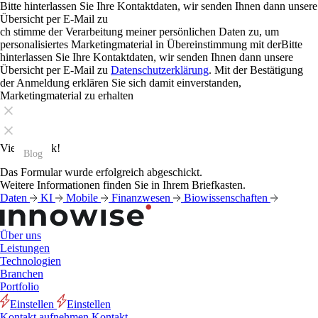
Bitte hinterlassen Sie Ihre Kontaktdaten, wir senden Ihnen dann unsere
Übersicht per E-Mail zu
ch stimme der Verarbeitung meiner persönlichen Daten zu, um
personalisiertes Marketingmaterial in Übereinstimmung mit derBitte
hinterlassen Sie Ihre Kontaktdaten, wir senden Ihnen dann unsere
Übersicht per E-Mail zu
Datenschutzerklärung
. Mit der Bestätigung
der Anmeldung erklären Sie sich damit einverstanden,
Marketingmaterial zu erhalten
Vielen Dank!
Blog
Blog
Blog
Blog
Blog
Blog
Blog
Blog
Blog
Blog
Blog
Blog
Das Formular wurde erfolgreich abgeschickt.
Weitere Informationen finden Sie in Ihrem Briefkasten.
Daten
KI
Mobile
Finanzwesen
Biowissenschaften
Über uns
Leistungen
Technologien
Branchen
Portfolio
Einstellen
Einstellen
Kontakt aufnehmen
Kontakt