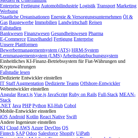
Medien & Unterhaltung
Enterprise
Fertigung
Automobilindustrie
Logistik
Transport
Marketing
Werbung
Staatliche Organisationen
Energie & Versorgungsunternehmen
Öl &
Gas
Baugewerbe
Immobilien
Landwirtschaft
Reisen
Fallstudien
Bankwesen
Finanzwesen
Gesundheitswesen
Pharma
E-Commerce
Einzelhandel
Fertigung
Enterprise
Unsere Plattformen
Bewerbermanagementsystem (ATS)
HRM-System
Lernmanagementsystem (LMS)
Arbeitsplatzbuchungssystem
Einheitliches KI-Finanz-Betriebssystem für Fiat-Währungen und
Kryptowährungen
Fallstudie lesen
Dedizierte Entwickler einstellen
IT Staff Augmentation
Dedizierte Teams
Offshore-Entwickler
Webentwickler einstellen
Angular
React.js
Vue.js
JavaScript
Ruby on Rails
Full-Stack
MEAN-
Stack
.NET
Java
PHP
Python
KI-Hub
Cobol
Mobile-Entwickler einstellen
iOS
Android
Kotlin
React Native
Swift
Andere Ingenieure einstellen
KI
Cloud
AWS
Azure
DevOps
QS
Fintech
SAP
Odoo
Salesforce
Shopify
UiPath