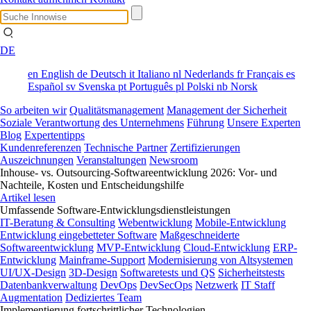
DE
en
English
de
Deutsch
it
Italiano
nl
Nederlands
fr
Français
es
Español
sv
Svenska
pt
Português
pl
Polski
nb
Norsk
So arbeiten wir
Qualitätsmanagement
Management der Sicherheit
Soziale Verantwortung des Unternehmens
Führung
Unsere Experten
Blog
Expertentipps
Kundenreferenzen
Technische Partner
Zertifizierungen
Auszeichnungen
Veranstaltungen
Newsroom
Inhouse- vs. Outsourcing-Softwareentwicklung 2026: Vor- und
Nachteile, Kosten und Entscheidungshilfe
Artikel lesen
Umfassende Software-Entwicklungsdienstleistungen
IT-Beratung & Consulting
Webentwicklung
Mobile-Entwicklung
Entwicklung eingebetteter Software
Maßgeschneiderte
Softwareentwicklung
MVP-Entwicklung
Cloud-Entwicklung
ERP-
Entwicklung
Mainframe-Support
Modernisierung von Altsystemen
UI/UX-Design
3D-Design
Softwaretests und QS
Sicherheitstests
Datenbankverwaltung
DevOps
DevSecOps
Netzwerk
IT Staff
Augmentation
Dediziertes Team
Implementierung fortschrittlicher Technologien