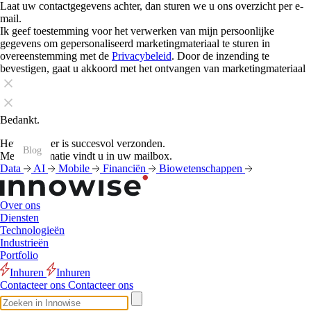
Laat uw contactgegevens achter, dan sturen we u ons overzicht per e-
mail.
Ik geef toestemming voor het verwerken van mijn persoonlijke
gegevens om gepersonaliseerd marketingmateriaal te sturen in
overeenstemming met de
Privacybeleid
. Door de inzending te
bevestigen, gaat u akkoord met het ontvangen van marketingmateriaal
Bedankt.
Het formulier is succesvol verzonden.
Blog
Blog
Blog
Blog
Blog
Blog
Blog
Blog
Blog
Blog
Blog
Blog
Meer informatie vindt u in uw mailbox.
Data
AI
Mobile
Financiën
Biowetenschappen
Over ons
Diensten
Technologieën
Industrieën
Portfolio
Inhuren
Inhuren
Contacteer ons
Contacteer ons