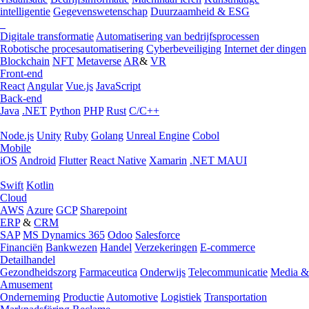
intelligentie
Gegevenswetenschap
Duurzaamheid & ESG
Digitale transformatie
Automatisering van bedrijfsprocessen
Robotische procesautomatisering
Cyberbeveiliging
Internet der dingen
Blockchain
NFT
Metaverse
AR
&
VR
Front-end
React
Angular
Vue.js
JavaScript
Back-end
Java
.NET
Python
PHP
Rust
C/C++
Node.js
Unity
Ruby
Golang
Unreal Engine
Cobol
Mobile
iOS
Android
Flutter
React Native
Xamarin
.NET MAUI
Swift
Kotlin
Cloud
AWS
Azure
GCP
Sharepoint
ERP
&
CRM
SAP
MS Dynamics 365
Odoo
Salesforce
Financiën
Bankwezen
Handel
Verzekeringen
E-commerce
Detailhandel
Gezondheidszorg
Farmaceutica
Onderwijs
Telecommunicatie
Media &
Amusement
Onderneming
Productie
Automotive
Logistiek
Transportation