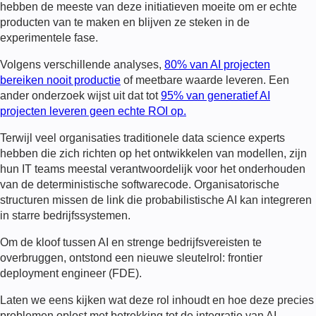
hebben de meeste van deze initiatieven moeite om er echte
producten van te maken en blijven ze steken in de
experimentele fase.
Volgens verschillende analyses,
80% van AI projecten
bereiken nooit productie
of meetbare waarde leveren. Een
ander onderzoek wijst uit dat tot
95% van generatief
AI
projecten leveren geen echte ROI op
.
Terwijl veel organisaties traditionele data science experts
hebben die zich richten op het ontwikkelen van modellen, zijn
hun IT teams meestal verantwoordelijk voor het onderhouden
van de deterministische softwarecode. Organisatorische
structuren missen de link die probabilistische AI kan integreren
in starre bedrijfssystemen.
Om de kloof tussen AI en strenge bedrijfsvereisten te
overbruggen, ontstond een nieuwe sleutelrol:
frontier
deployment engineer
(
FDE
).
Laten we eens kijken wat deze rol inhoudt en hoe deze precies
problemen oplost met betrekking tot de integratie van AI