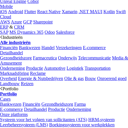
Unreal Engine
Cobol
Mobile
iOS
Android
Flutter
React Native
Xamarin
.NET MAUI
Kotlin
Swift
Cloud
AWS
Azure
GCP
Sharepoint
ERP
&
CRM
SAP
MS Dynamics 365
Odoo
Salesforce
Industrieën
Alle industrieën
Financiën
Bankwezen
Handel
Verzekeringen
E-commerce
Detailhandel
Gezondheidszorg
Farmaceutica
Onderwijs
Telecommunicatie
Media &
Amusement
Onderneming
Productie
Automotive
Logistiek
Transportation
Marknadsföring
Reclame
Overheid
Energie & Nutsbedrijven
Olie & gas
Bouw
Onroerend goed
Landbouw
Reizen
Portfolio
Portfolio
Cases
Bankwezen
Financiën
Gezondheidszorg
Farma
E-commerce
Detailhandel
Productie
Onderneming
Onze platforms
Systeem voor het volgen van sollicitanten (ATS)
HRM-systeem
Leerbeheersysteem (LMS)
Boekingssysteem voor werkplekken