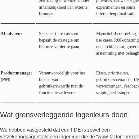
zelfstandig te werken zonder
pipelines, nauwkeurighe
afhankelijkheid van externe
experimenten en soms
bronnen
inferentieoptimalisatie.
AI adviseur
Selecteert use cases en
Maturiteitsbeoordeling, 
bepaalt de strategie om
use cases, ROI-schatting
hiermee verder te gaan.
doelarchitectuur, gover
afstemming met belang
Productmanager
Verantwoordelijk voor het
Eisen, prioriteiten,
(PM)
bieden van
gebruikersscenario's, U
gebruikerswaarde met de
verwachtingen, feedback
functie die ze leveren.
scopingbeslissingen.
Wat grensverleggende ingenieurs doen
We hebben vastgesteld dat een
FDE
is zowel een
verzekeringsagent als een ingenieur die de “wow-factor” omzet