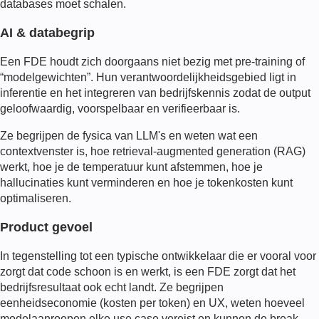
databases moet schalen.
AI & databegrip
Een
FDE
houdt zich doorgaans niet bezig met pre-training of
“modelgewichten”. Hun verantwoordelijkheidsgebied ligt in
inferentie en het integreren van bedrijfskennis zodat de output
geloofwaardig, voorspelbaar en verifieerbaar is.
Ze begrijpen de fysica van LLM's en weten wat een
contextvenster is, hoe retrieval-augmented generation (RAG)
werkt, hoe je de temperatuur kunt afstemmen, hoe je
hallucinaties kunt verminderen en hoe je tokenkosten kunt
optimaliseren.
Product gevoel
In tegenstelling tot een typische ontwikkelaar die er vooral voor
zorgt dat code schoon is en werkt, is een
FDE
zorgt dat het
bedrijfsresultaat ook echt landt. Ze begrijpen
eenheidseconomie (kosten per token) en UX, weten hoeveel
modelaanroepen elke use case vereist en kunnen de break-