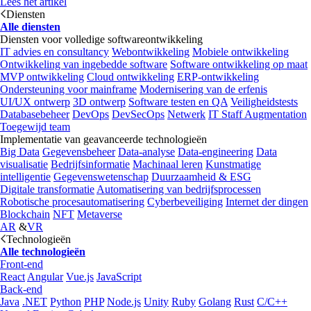
Lees het artikel
Diensten
Alle diensten
Diensten voor volledige softwareontwikkeling
IT advies en consultancy
Webontwikkeling
Mobiele ontwikkeling
Ontwikkeling van ingebedde software
Software ontwikkeling op maat
MVP ontwikkeling
Cloud ontwikkeling
ERP-ontwikkeling
Ondersteuning voor mainframe
Modernisering van de erfenis
UI/UX ontwerp
3D ontwerp
Software testen en QA
Veiligheidstests
Databasebeheer
DevOps
DevSecOps
Netwerk
IT Staff Augmentation
Toegewijd team
Implementatie van geavanceerde technologieën
Big Data
Gegevensbeheer
Data-analyse
Data-engineering
Data
visualisatie
Bedrijfsinformatie
Machinaal leren
Kunstmatige
intelligentie
Gegevenswetenschap
Duurzaamheid & ESG
Digitale transformatie
Automatisering van bedrijfsprocessen
Robotische procesautomatisering
Cyberbeveiliging
Internet der dingen
Blockchain
NFT
Metaverse
AR
&
VR
Technologieën
Alle technologieën
Front-end
React
Angular
Vue.js
JavaScript
Back-end
Java
.NET
Python
PHP
Node.js
Unity
Ruby
Golang
Rust
C/C++