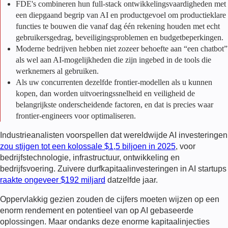
FDE's combineren hun full-stack ontwikkelingsvaardigheden met
een diepgaand begrip van AI en productgevoel om productieklare
functies te bouwen die vanaf dag één rekening houden met echt
gebruikersgedrag, beveiligingsproblemen en budgetbeperkingen.
Moderne bedrijven hebben niet zozeer behoefte aan “een chatbot”
als wel aan AI-mogelijkheden die zijn ingebed in de tools die
werknemers al gebruiken.
Als uw concurrenten dezelfde frontier-modellen als u kunnen
kopen, dan worden uitvoeringssnelheid en veiligheid de
belangrijkste onderscheidende factoren, en dat is precies waar
frontier-engineers voor optimaliseren.
Industrieanalisten voorspellen dat wereldwijde AI investeringen
zou stijgen tot een kolossale $1,5 biljoen in 2025
, voor
bedrijfstechnologie, infrastructuur, ontwikkeling en
bedrijfsvoering. Zuivere durfkapitaalinvesteringen in AI startups
raakte ongeveer $192 miljard
datzelfde jaar.
Oppervlakkig gezien zouden de cijfers moeten wijzen op een
enorm rendement en potentieel van op AI gebaseerde
oplossingen. Maar ondanks deze enorme kapitaalinjecties