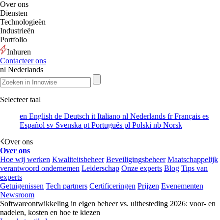
Over ons
Diensten
Technologieën
Industrieën
Portfolio
Inhuren
Contacteer ons
nl
Nederlands
Selecteer taal
en
English
de
Deutsch
it
Italiano
nl
Nederlands
fr
Français
es
Español
sv
Svenska
pt
Português
pl
Polski
nb
Norsk
Over ons
Over ons
Hoe wij werken
Kwaliteitsbeheer
Beveiligingsbeheer
Maatschappelijk
verantwoord ondernemen
Leiderschap
Onze experts
Blog
Tips van
experts
Getuigenissen
Tech partners
Certificeringen
Prijzen
Evenementen
Newsroom
Softwareontwikkeling in eigen beheer vs. uitbesteding 2026: voor- en
nadelen, kosten en hoe te kiezen