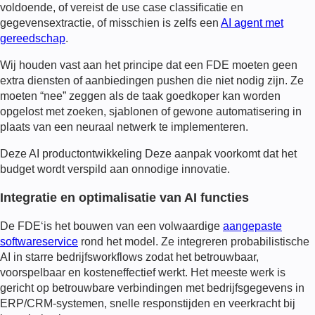
voldoende, of vereist de use case classificatie en
gegevensextractie, of misschien is zelfs een
AI agent met
gereedschap
.
Wij houden vast aan het principe dat een
FDE
moeten geen
extra diensten of aanbiedingen pushen die niet nodig zijn. Ze
moeten “nee” zeggen als de taak goedkoper kan worden
opgelost met zoeken, sjablonen of gewone automatisering in
plaats van een neuraal netwerk te implementeren.
Deze
AI productontwikkeling
Deze aanpak voorkomt dat het
budget wordt verspild aan onnodige innovatie.
Integratie en optimalisatie van AI functies
De
FDE
‘is het bouwen van een volwaardige
aangepaste
softwareservice
rond het model. Ze integreren probabilistische
AI in starre bedrijfsworkflows zodat het betrouwbaar,
voorspelbaar en kosteneffectief werkt. Het meeste werk is
gericht op betrouwbare verbindingen met bedrijfsgegevens in
ERP/CRM-systemen, snelle responstijden en veerkracht bij