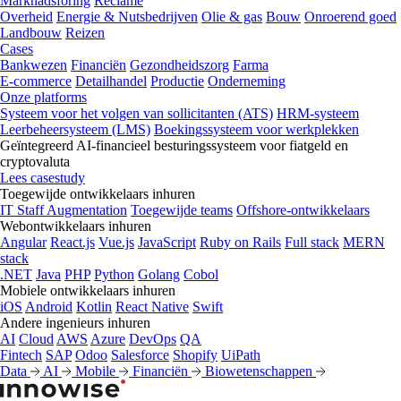
Marknadsföring
Reclame
Overheid
Energie & Nutsbedrijven
Olie & gas
Bouw
Onroerend goed
Landbouw
Reizen
Cases
Bankwezen
Financiën
Gezondheidszorg
Farma
E-commerce
Detailhandel
Productie
Onderneming
Onze platforms
Systeem voor het volgen van sollicitanten (ATS)
HRM-systeem
Leerbeheersysteem (LMS)
Boekingssysteem voor werkplekken
Geïntegreerd AI-financieel besturingssysteem voor fiatgeld en
cryptovaluta
Lees casestudy
Toegewijde ontwikkelaars inhuren
IT Staff Augmentation
Toegewijde teams
Offshore-ontwikkelaars
Webontwikkelaars inhuren
Angular
React.js
Vue.js
JavaScript
Ruby on Rails
Full stack
MERN
stack
.NET
Java
PHP
Python
Golang
Cobol
Mobiele ontwikkelaars inhuren
iOS
Android
Kotlin
React Native
Swift
Andere ingenieurs inhuren
AI
Cloud
AWS
Azure
DevOps
QA
Fintech
SAP
Odoo
Salesforce
Shopify
UiPath
Data
AI
Mobile
Financiën
Biowetenschappen