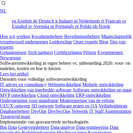
NL
en
English
de
Deutsch
it
Italiano
nl
Nederlands
fr
Français
es
Español
sv
Svenska
pt
Português
pl
Polski
nb
Norsk
Hoe wij werken
Kwaliteitsbeheer
Beveiligingsbeheer
Maatschappelijk
verantwoord ondernemen
Leiderschap
Onze experts
Blog
Tips van
experts
Getuigenissen
Tech partners
Certificeringen
Prijzen
Evenementen
Newsroom
Softwareontwikkeling in eigen beheer vs. uitbesteding 2026: voor- en
nadelen, kosten en hoe te kiezen
Lees het artikel
Diensten voor volledige softwareontwikkeling
IT advies en consultancy
Webontwikkeling
Mobiele ontwikkeling
Ontwikkeling van ingebedde software
Software ontwikkeling op maat
MVP ontwikkeling
Cloud ontwikkeling
ERP-ontwikkeling
Ondersteuning voor mainframe
Modernisering van de erfenis
UI/UX ontwerp
3D ontwerp
Software testen en QA
Veiligheidstests
Databasebeheer
DevOps
DevSecOps
Netwerk
IT Staff Augmentation
Toegewijd team
Implementatie van geavanceerde technologieën
Big Data
Gegevensbeheer
Data-analyse
Data-engineering
Data
visualisatie
Bedrijfsinformatie
Machinaal leren
Kunstmatige