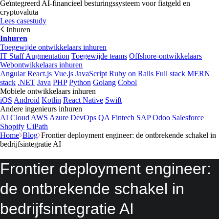
Geïntegreerd AI-financieel besturingssysteem voor fiatgeld en
cryptovaluta
Lees casestudy
Inhuren
Inhuren
Toegewijde ontwikkelaars inhuren
IT Staff Augmentation
Toegewijde teams
Offshore-ontwikkelaars
Webontwikkelaars inhuren
Angular
React.js
Vue.js
JavaScript
Ruby on Rails
Full stack
MERN
stack
.NET
Java
PHP
Python
Golang
Cobol
Mobiele ontwikkelaars inhuren
iOS
Android
Kotlin
React Native
Swift
Andere ingenieurs inhuren
AI
Cloud
AWS
Azure
DevOps
QA
Fintech
SAP
Odoo
Salesforce
Shopify
UiPath
Home
Blog
Frontier deployment engineer: de ontbrekende schakel in
bedrijfsintegratie AI
Frontier deployment engineer:
de ontbrekende schakel in
bedrijfsintegratie AI