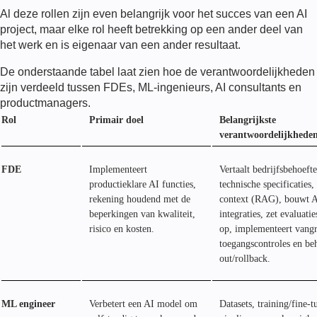
Al deze rollen zijn even belangrijk voor het succes van een AI
project, maar elke rol heeft betrekking op een ander deel van
het werk en is eigenaar van een ander resultaat.
De onderstaande tabel laat zien hoe de verantwoordelijkheden
zijn verdeeld tussen
FDE
s, ML-ingenieurs, AI consultants en
productmanagers.
Rol
Primair doel
Belangrijkste
verantwoordelijkhede
FDE
Implementeert
Vertaalt bedrijfsbehoeft
productieklare AI functies,
technische specificaties,
rekening houdend met de
context (RAG), bouwt A
beperkingen van kwaliteit,
integraties, zet evaluati
risico en kosten.
op, implementeert vangr
toegangscontroles en beh
out/rollback.
ML engineer
Verbetert een AI model om
Datasets, training/fine-