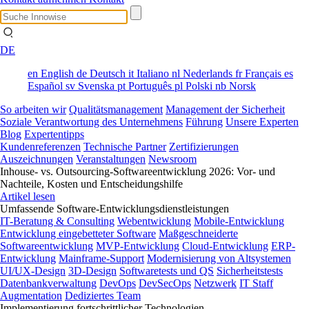
DE
en
English
de
Deutsch
it
Italiano
nl
Nederlands
fr
Français
es
Español
sv
Svenska
pt
Português
pl
Polski
nb
Norsk
So arbeiten wir
Qualitätsmanagement
Management der Sicherheit
Soziale Verantwortung des Unternehmens
Führung
Unsere Experten
Blog
Expertentipps
Kundenreferenzen
Technische Partner
Zertifizierungen
Auszeichnungen
Veranstaltungen
Newsroom
Inhouse- vs. Outsourcing-Softwareentwicklung 2026: Vor- und
Nachteile, Kosten und Entscheidungshilfe
Artikel lesen
Umfassende Software-Entwicklungsdienstleistungen
IT-Beratung & Consulting
Webentwicklung
Mobile-Entwicklung
Entwicklung eingebetteter Software
Maßgeschneiderte
Softwareentwicklung
MVP-Entwicklung
Cloud-Entwicklung
ERP-
Entwicklung
Mainframe-Support
Modernisierung von Altsystemen
UI/UX-Design
3D-Design
Softwaretests und QS
Sicherheitstests
Datenbankverwaltung
DevOps
DevSecOps
Netzwerk
IT Staff
Augmentation
Dediziertes Team
Implementierung fortschrittlicher Technologien