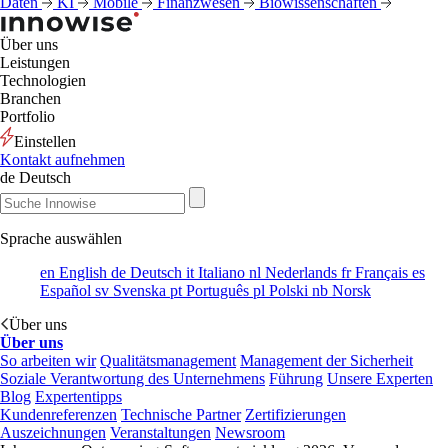
Daten
KI
Mobile
Finanzwesen
Biowissenschaften
Über uns
Leistungen
Technologien
Branchen
Portfolio
Einstellen
Kontakt aufnehmen
de
Deutsch
Sprache auswählen
en
English
de
Deutsch
it
Italiano
nl
Nederlands
fr
Français
es
Español
sv
Svenska
pt
Português
pl
Polski
nb
Norsk
Über uns
Über uns
So arbeiten wir
Qualitätsmanagement
Management der Sicherheit
Soziale Verantwortung des Unternehmens
Führung
Unsere Experten
Blog
Expertentipps
Kundenreferenzen
Technische Partner
Zertifizierungen
Auszeichnungen
Veranstaltungen
Newsroom