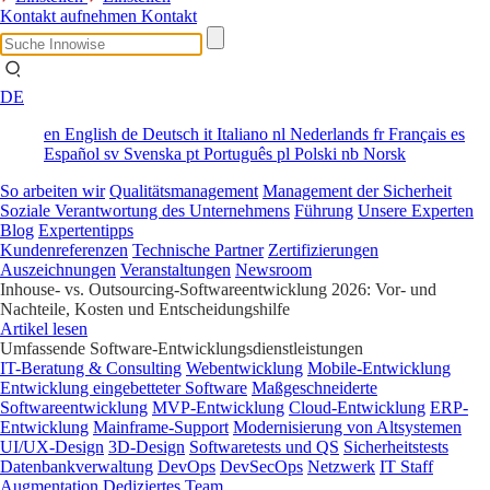
Kontakt aufnehmen
Kontakt
DE
en
English
de
Deutsch
it
Italiano
nl
Nederlands
fr
Français
es
Español
sv
Svenska
pt
Português
pl
Polski
nb
Norsk
So arbeiten wir
Qualitätsmanagement
Management der Sicherheit
Soziale Verantwortung des Unternehmens
Führung
Unsere Experten
Blog
Expertentipps
Kundenreferenzen
Technische Partner
Zertifizierungen
Auszeichnungen
Veranstaltungen
Newsroom
Inhouse- vs. Outsourcing-Softwareentwicklung 2026: Vor- und
Nachteile, Kosten und Entscheidungshilfe
Artikel lesen
Umfassende Software-Entwicklungsdienstleistungen
IT-Beratung & Consulting
Webentwicklung
Mobile-Entwicklung
Entwicklung eingebetteter Software
Maßgeschneiderte
Softwareentwicklung
MVP-Entwicklung
Cloud-Entwicklung
ERP-
Entwicklung
Mainframe-Support
Modernisierung von Altsystemen
UI/UX-Design
3D-Design
Softwaretests und QS
Sicherheitstests
Datenbankverwaltung
DevOps
DevSecOps
Netzwerk
IT Staff
Augmentation
Dediziertes Team