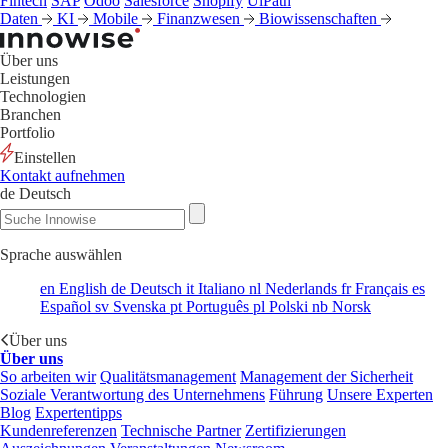
Fintech
SAP
Odoo
Salesforce
Shopify
UiPath
Daten
KI
Mobile
Finanzwesen
Biowissenschaften
Über uns
Leistungen
Technologien
Branchen
Portfolio
Einstellen
Kontakt aufnehmen
de
Deutsch
Sprache auswählen
en
English
de
Deutsch
it
Italiano
nl
Nederlands
fr
Français
es
Español
sv
Svenska
pt
Português
pl
Polski
nb
Norsk
Über uns
Über uns
So arbeiten wir
Qualitätsmanagement
Management der Sicherheit
Soziale Verantwortung des Unternehmens
Führung
Unsere Experten
Blog
Expertentipps
Kundenreferenzen
Technische Partner
Zertifizierungen