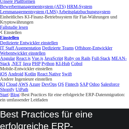
Unsere Plattformen
Bewerbermanagementsystem (ATS)
HRM-System
Lernmanagementsystem (LMS)
Arbeitsplatzbuchungssystem
Einheitliches KI-Finanz-Betriebssystem für Fiat-Währungen und
Kryptowährungen
Fallstudie lesen
Einstellen
Einstellen
Dedizierte Entwickler einstellen
IT Staff Augmentation
Dedizierte Teams
Offshore-Entwickler
Webentwickler einstellen
Angular
React.js
Vue.js
JavaScript
Ruby on Rails
Full-Stack
MEAN-
Stack
.NET
Java
PHP
Python
KI-Hub
Cobol
Mobile-Entwickler einstellen
iOS
Android
Kotlin
React Native
Swift
Andere Ingenieure einstellen
KI
Cloud
AWS
Azure
DevOps
QS
Fintech
SAP
Odoo
Salesforce
Shopify
UiPath
Start
Blog
Best Practices für eine erfolgreiche ERP-Datenmigration:
ein umfassender Leitfaden
Best Practices für eine
erfolgreiche ERP-