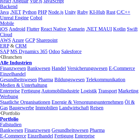
React
Angular
Vue.js
JavaScript
Backend
Java
.NET
Python
PHP
Node.js
Unity
Ruby
KI-Hub
Rust
C/C++
Unreal Engine
Cobol
Mobile
iOS
Android
Flutter
React Native
Xamarin
.NET MAUI
Kotlin
Swift
Cloud
AWS
Azure
GCP
Sharepoint
ERP
&
CRM
SAP
MS Dynamics 365
Odoo
Salesforce
Branchen
Alle Industrien
Finanzwesen
Bankwesen
Handel
Versicherungswesen
E-Commerce
Einzelhandel
Gesundheitswesen
Pharma
Bildungswesen
Telekommunikation
Medien & Unterhaltung
Enterprise
Fertigung
Automobilindustrie
Logistik
Transport
Marketing
Werbung
Staatliche Organisationen
Energie & Versorgungsunternehmen
Öl &
Gas
Baugewerbe
Immobilien
Landwirtschaft
Reisen
Portfolio
Portfolio
Fallstudien
Bankwesen
Finanzwesen
Gesundheitswesen
Pharma
E-Commerce
Einzelhandel
Fertigung
Enterprise