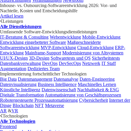
Auszeichnungen
Veranstaltungen
Newsroom
Inhouse- vs. Outsourcing-Softwareentwicklung 2026: Vor- und
Nachteile, Kosten und Entscheidungshilfe
Artikel lesen
Leistungen
Alle Dienstleistungen
Umfassende Software-Entwicklungsdienstleistungen
IT-Beratung & Consulting
Webentwicklung
Mobile-Entwicklung
Entwicklung eingebetteter Software
Maßgeschneiderte
Softwareentwicklung
MVP-Entwicklung
Cloud-Entwicklung
ERP-
Entwicklung
Mainframe-Support
Modernisierung von Altsystemen
UI/UX-Design
3D-Design
Softwaretests und QS
Sicherheitstests
Datenbankverwaltung
DevOps
DevSecOps
Netzwerk
IT Staff
Augmentation
Dediziertes Team
Implementierung fortschrittlicher Technologien
Big Data
Datenmanagement
Datenanalyse
Daten-Engineering
Datenvisualisierung
Business Intelligence
Maschinelles Lernen
Künstliche Intelligenz
Datenwissenschaft
Nachhaltigkeit & ESG
Digitale Transformation
Automatisierung von Geschäftsprozessen
Robotergesteuerte Prozessautomatisierung
Cybersicherheit
Internet der
Dinge
Blockchain
NFT
Metaverse
AR
&
VR
Technologien
Alle Technologien
Frontend