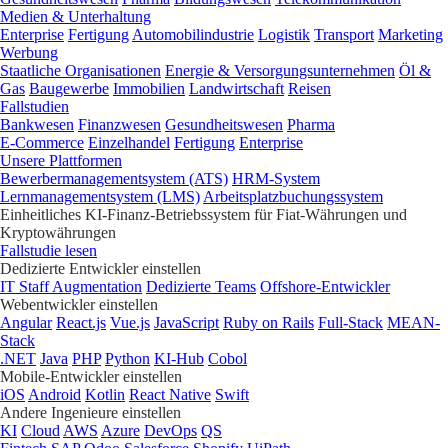
Medien & Unterhaltung
Enterprise
Fertigung
Automobilindustrie
Logistik
Transport
Marketing
Werbung
Staatliche Organisationen
Energie & Versorgungsunternehmen
Öl &
Gas
Baugewerbe
Immobilien
Landwirtschaft
Reisen
Fallstudien
Bankwesen
Finanzwesen
Gesundheitswesen
Pharma
E-Commerce
Einzelhandel
Fertigung
Enterprise
Unsere Plattformen
Bewerbermanagementsystem (ATS)
HRM-System
Lernmanagementsystem (LMS)
Arbeitsplatzbuchungssystem
Einheitliches KI-Finanz-Betriebssystem für Fiat-Währungen und
Kryptowährungen
Fallstudie lesen
Dedizierte Entwickler einstellen
IT Staff Augmentation
Dedizierte Teams
Offshore-Entwickler
Webentwickler einstellen
Angular
React.js
Vue.js
JavaScript
Ruby on Rails
Full-Stack
MEAN-
Stack
.NET
Java
PHP
Python
KI-Hub
Cobol
Mobile-Entwickler einstellen
iOS
Android
Kotlin
React Native
Swift
Andere Ingenieure einstellen
KI
Cloud
AWS
Azure
DevOps
QS