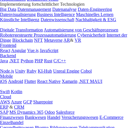
Implementierung fortschrittlicher Technologien
Big Data
Datenmanagement
Datenanalyse
Daten-Engineering
Datenvisualisierung
Business Intelligence
Maschinelles Lernen
Künstliche Intelligenz
Datenwissenschaft
Nachhaltigkeit & ESG
Digitale Transformation
Automatisierung von Geschäftsprozessen
Robotergesteuerte Prozessautomatisierung
Cybersicherheit
Internet der
Dinge
Blockchain
NFT
Metaverse
AR
&
VR
Frontend
React
Angular
Vue.js
JavaScript
Backend
Java
.NET
Python
PHP
Rust
C/C++
Node.js
Unity
Ruby
KI-Hub
Unreal Engine
Cobol
Mobile
iOS
Android
Flutter
React Native
Xamarin
.NET MAUI
Swift
Kotlin
Cloud
AWS
Azure
GCP
Sharepoint
ERP
&
CRM
SAP
MS Dynamics 365
Odoo
Salesforce
Finanzwesen
Bankwesen
Handel
Versicherungswesen
E-Commerce
Einzelhandel
Gesundheitswesen
Pharma
Bildungswesen
Telekommunikation