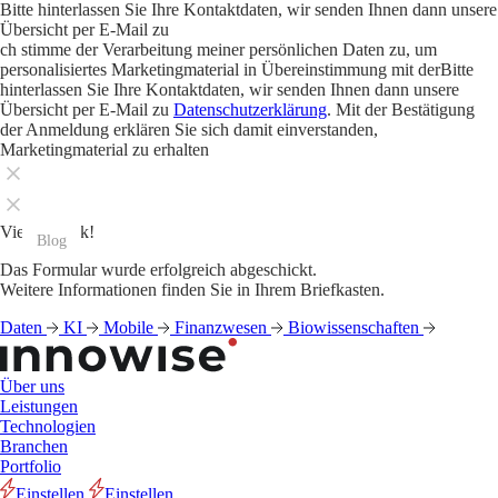
Bitte hinterlassen Sie Ihre Kontaktdaten, wir senden Ihnen dann unsere
Übersicht per E-Mail zu
ch stimme der Verarbeitung meiner persönlichen Daten zu, um
personalisiertes Marketingmaterial in Übereinstimmung mit derBitte
hinterlassen Sie Ihre Kontaktdaten, wir senden Ihnen dann unsere
Übersicht per E-Mail zu
Datenschutzerklärung
. Mit der Bestätigung
der Anmeldung erklären Sie sich damit einverstanden,
Marketingmaterial zu erhalten
Vielen Dank!
Blog
Blog
Blog
Blog
Blog
Blog
Blog
Blog
Blog
Blog
Blog
Blog
Das Formular wurde erfolgreich abgeschickt.
Weitere Informationen finden Sie in Ihrem Briefkasten.
Daten
KI
Mobile
Finanzwesen
Biowissenschaften
Über uns
Leistungen
Technologien
Branchen
Portfolio
Einstellen
Einstellen