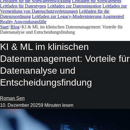
Leitfaden für die Softwareentwicklung
Leitfaden für Softwaretests
Leitfaden für Datentypen
Leitfaden zur Datenmigration
Leitfaden zur
Vermeidung von Datenschutzverletzungen
Leitfaden für die
Datenzuordnung
Leitfaden zur Legacy-Modernisierung
Augmented
Reality Anwendungsfälle
Start
Blog
KI & ML im klinischen Datenmanagement: Vorteile für
Datenanalyse und Entscheidungsfindung
KI & ML im klinischen
Datenmanagement: Vorteile für
Datenanalyse und
Entscheidungsfindung
Roman Sen
10. Dezember 2025
9 Minuten lesen