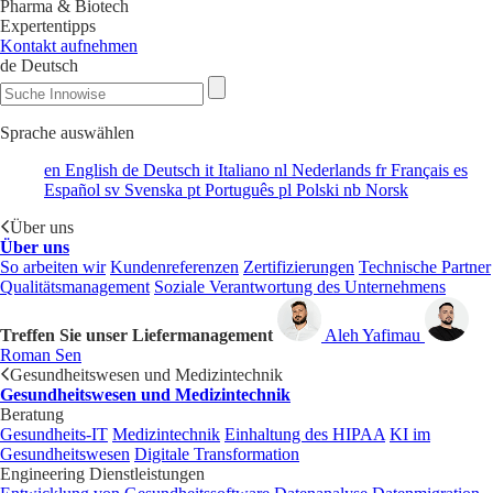
Pharma & Biotech
Expertentipps
Kontakt aufnehmen
de
Deutsch
Sprache auswählen
en
English
de
Deutsch
it
Italiano
nl
Nederlands
fr
Français
es
Español
sv
Svenska
pt
Português
pl
Polski
nb
Norsk
Über uns
Über uns
So arbeiten wir
Kundenreferenzen
Zertifizierungen
Technische Partner
Qualitätsmanagement
Soziale Verantwortung des Unternehmens
Treffen Sie unser Liefermanagement
Aleh Yafimau
Roman Sen
Gesundheitswesen und Medizintechnik
Gesundheitswesen und Medizintechnik
Beratung
Gesundheits-IT
Medizintechnik
Einhaltung des HIPAA
KI im
Gesundheitswesen
Digitale Transformation
Engineering Dienstleistungen