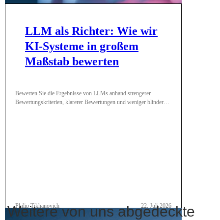
LLM als Richter: Wie wir
KI-Systeme in großem
Maßstab bewerten
Bewerten Sie die Ergebnisse von LLMs anhand strengerer
Bewertungskriterien, klarerer Bewertungen und weniger blinder
Flecken.
Philip Tikhanovich
22. Juli 2026
Weitere von uns abgedeckte