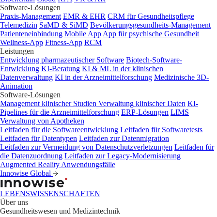
Software-Lösungen
Praxis-Management
EMR & EHR
CRM für Gesundheitspflege
Telemedizin
SaMD & SiMD
Bevölkerungsgesundheits-Management
Patienteneinbindung
Mobile App
App für psychische Gesundheit
Wellness-App
Fitness-App
RCM
Leistungen
Entwicklung pharmazeutischer Software
Biotech-Software-
Entwicklung
KI-Beratung
KI & ML in der klinischen
Datenverwaltung
KI in der Arzneimittelforschung
Medizinische 3D-
Animation
Software-Lösungen
Management klinischer Studien
Verwaltung klinischer Daten
KI-
Pipelines für die Arzneimittelforschung
ERP-Lösungen
LIMS
Verwaltung von Apotheken
Leitfaden für die Softwareentwicklung
Leitfaden für Softwaretests
Leitfaden für Datentypen
Leitfaden zur Datenmigration
Leitfaden zur Vermeidung von Datenschutzverletzungen
Leitfaden für
die Datenzuordnung
Leitfaden zur Legacy-Modernisierung
Augmented Reality Anwendungsfälle
Innowise Global
LEBENSWISSENSCHAFTEN
Über uns
Gesundheitswesen und Medizintechnik