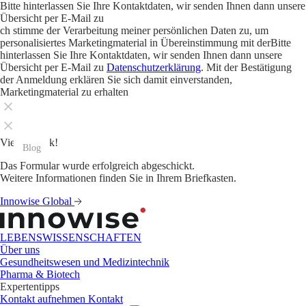
Bitte hinterlassen Sie Ihre Kontaktdaten, wir senden Ihnen dann unsere
Übersicht per E-Mail zu
ch stimme der Verarbeitung meiner persönlichen Daten zu, um
personalisiertes Marketingmaterial in Übereinstimmung mit derBitte
hinterlassen Sie Ihre Kontaktdaten, wir senden Ihnen dann unsere
Übersicht per E-Mail zu
Datenschutzerklärung
. Mit der Bestätigung
der Anmeldung erklären Sie sich damit einverstanden,
Marketingmaterial zu erhalten
Vielen Dank!
Blog
Blog
Blog
Blog
Blog
Blog
Blog
Blog
Blog
Blog
Blog
Blog
Das Formular wurde erfolgreich abgeschickt.
Weitere Informationen finden Sie in Ihrem Briefkasten.
Innowise Global
LEBENSWISSENSCHAFTEN
Über uns
Gesundheitswesen und Medizintechnik
Pharma & Biotech
Expertentipps
Kontakt aufnehmen
Kontakt