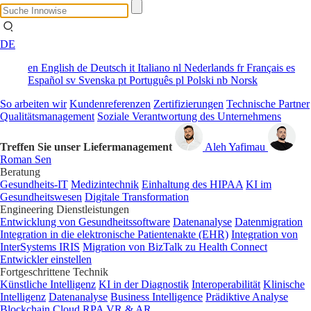
DE
en
English
de
Deutsch
it
Italiano
nl
Nederlands
fr
Français
es
Español
sv
Svenska
pt
Português
pl
Polski
nb
Norsk
So arbeiten wir
Kundenreferenzen
Zertifizierungen
Technische Partner
Qualitätsmanagement
Soziale Verantwortung des Unternehmens
Treffen Sie unser Liefermanagement
Aleh Yafimau
Roman Sen
Beratung
Gesundheits-IT
Medizintechnik
Einhaltung des HIPAA
KI im
Gesundheitswesen
Digitale Transformation
Engineering Dienstleistungen
Entwicklung von Gesundheitssoftware
Datenanalyse
Datenmigration
Integration in die elektronische Patientenakte (EHR)
Integration von
InterSystems IRIS
Migration von BizTalk zu Health Connect
Entwickler einstellen
Fortgeschrittene Technik
Künstliche Intelligenz
KI in der Diagnostik
Interoperabilität
Klinische
Intelligenz
Datenanalyse
Business Intelligence
Prädiktive Analyse
Blockchain
Cloud
RPA
VR & AR