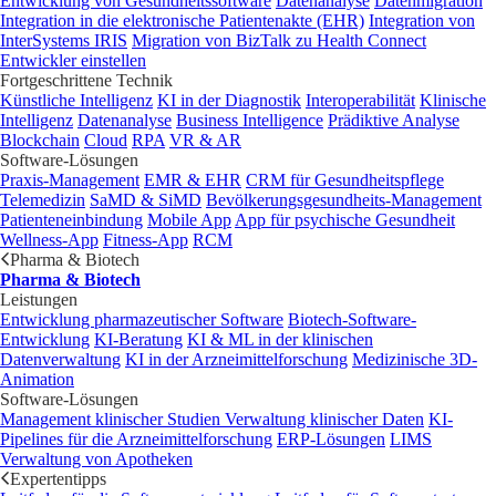
Entwicklung von Gesundheitssoftware
Datenanalyse
Datenmigration
Integration in die elektronische Patientenakte (EHR)
Integration von
InterSystems IRIS
Migration von BizTalk zu Health Connect
Entwickler einstellen
Fortgeschrittene Technik
Künstliche Intelligenz
KI in der Diagnostik
Interoperabilität
Klinische
Intelligenz
Datenanalyse
Business Intelligence
Prädiktive Analyse
Blockchain
Cloud
RPA
VR & AR
Software-Lösungen
Praxis-Management
EMR & EHR
CRM für Gesundheitspflege
Telemedizin
SaMD & SiMD
Bevölkerungsgesundheits-Management
Patienteneinbindung
Mobile App
App für psychische Gesundheit
Wellness-App
Fitness-App
RCM
Pharma & Biotech
Pharma & Biotech
Leistungen
Entwicklung pharmazeutischer Software
Biotech-Software-
Entwicklung
KI-Beratung
KI & ML in der klinischen
Datenverwaltung
KI in der Arzneimittelforschung
Medizinische 3D-
Animation
Software-Lösungen
Management klinischer Studien
Verwaltung klinischer Daten
KI-
Pipelines für die Arzneimittelforschung
ERP-Lösungen
LIMS
Verwaltung von Apotheken
Expertentipps