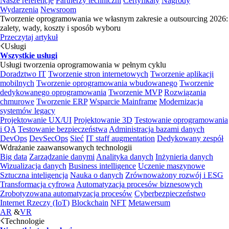
Nasze referencje
Partnerzy techniczni
Certyfikaty
Nagrody
Wydarzenia
Newsroom
Tworzenie oprogramowania we własnym zakresie a outsourcing 2026:
zalety, wady, koszty i sposób wyboru
Przeczytaj artykuł
Usługi
Wszystkie usługi
Usługi tworzenia oprogramowania w pełnym cyklu
Doradztwo IT
Tworzenie stron internetowych
Tworzenie aplikacji
mobilnych
Tworzenie oprogramowania wbudowanego
Tworzenie
dedykowanego oprogramowania
Tworzenie MVP
Rozwiązania
chmurowe
Tworzenie ERP
Wsparcie Mainframe
Modernizacja
systemów legacy
Projektowanie UX/UI
Projektowanie 3D
Testowanie oprogramowania
i QA
Testowanie bezpieczeństwa
Administracja bazami danych
DevOps
DevSecOps
Sieć
IT staff augmentation
Dedykowany zespół
Wdrażanie zaawansowanych technologii
Big data
Zarządzanie danymi
Analityka danych
Inżynieria danych
Wizualizacja danych
Business intelligence
Uczenie maszynowe
Sztuczna inteligencja
Nauka o danych
Zrównoważony rozwój i ESG
Transformacja cyfrowa
Automatyzacja procesów biznesowych
Zrobotyzowana automatyzacja procesów
Cyberbezpieczeństwo
Internet Rzeczy (IoT)
Blockchain
NFT
Metawersum
AR
&
VR
Technologie