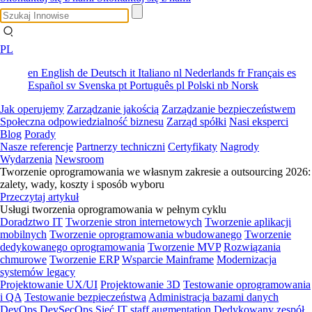
PL
en
English
de
Deutsch
it
Italiano
nl
Nederlands
fr
Français
es
Español
sv
Svenska
pt
Português
pl
Polski
nb
Norsk
Jak operujemy
Zarządzanie jakością
Zarządzanie bezpieczeństwem
Społeczna odpowiedzialność biznesu
Zarząd spółki
Nasi eksperci
Blog
Porady
Nasze referencje
Partnerzy techniczni
Certyfikaty
Nagrody
Wydarzenia
Newsroom
Tworzenie oprogramowania we własnym zakresie a outsourcing 2026:
zalety, wady, koszty i sposób wyboru
Przeczytaj artykuł
Usługi tworzenia oprogramowania w pełnym cyklu
Doradztwo IT
Tworzenie stron internetowych
Tworzenie aplikacji
mobilnych
Tworzenie oprogramowania wbudowanego
Tworzenie
dedykowanego oprogramowania
Tworzenie MVP
Rozwiązania
chmurowe
Tworzenie ERP
Wsparcie Mainframe
Modernizacja
systemów legacy
Projektowanie UX/UI
Projektowanie 3D
Testowanie oprogramowania
i QA
Testowanie bezpieczeństwa
Administracja bazami danych
DevOps
DevSecOps
Sieć
IT staff augmentation
Dedykowany zespół