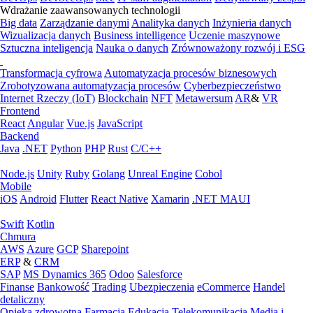
Wdrażanie zaawansowanych technologii
Big data
Zarządzanie danymi
Analityka danych
Inżynieria danych
Wizualizacja danych
Business intelligence
Uczenie maszynowe
Sztuczna inteligencja
Nauka o danych
Zrównoważony rozwój i ESG
Transformacja cyfrowa
Automatyzacja procesów biznesowych
Zrobotyzowana automatyzacja procesów
Cyberbezpieczeństwo
Internet Rzeczy (IoT)
Blockchain
NFT
Metawersum
AR
&
VR
Frontend
React
Angular
Vue.js
JavaScript
Backend
Java
.NET
Python
PHP
Rust
C/C++
Node.js
Unity
Ruby
Golang
Unreal Engine
Cobol
Mobile
iOS
Android
Flutter
React Native
Xamarin
.NET MAUI
Swift
Kotlin
Chmura
AWS
Azure
GCP
Sharepoint
ERP
&
CRM
SAP
MS Dynamics 365
Odoo
Salesforce
Finanse
Bankowość
Trading
Ubezpieczenia
eCommerce
Handel
detaliczny
Opieka zdrowotna
Farmacja
Edukacja
Telekomunikacja
Media i