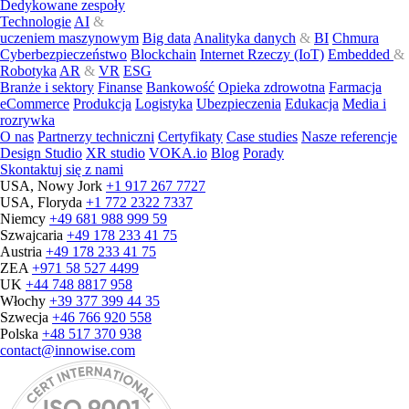
Dedykowane zespoły
Technologie
AI
&
uczeniem maszynowym
Big data
Analityka danych
&
BI
Chmura
Cyberbezpieczeństwo
Blockchain
Internet Rzeczy (IoT)
Embedded
&
Robotyka
AR
&
VR
ESG
Branże i sektory
Finanse
Bankowość
Opieka zdrowotna
Farmacja
eCommerce
Produkcja
Logistyka
Ubezpieczenia
Edukacja
Media i
rozrywka
O nas
Partnerzy techniczni
Certyfikaty
Case studies
Nasze referencje
Design Studio
XR studio
VOKA.io
Blog
Porady
Skontaktuj się z nami
USA, Nowy Jork
+1 917 267 7727
USA, Floryda
+1 772 2322 7337
Niemcy
+49 681 988 999 59
Szwajcaria
+49 178 233 41 75
Austria
+49 178 233 41 75
ZEA
+971 58 527 4499
UK
+44 748 8817 958
Włochy
+39 377 399 44 35
Szwecja
+46 766 920 558
Polska
+48 517 370 938
contact@innowise.com