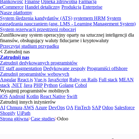
Bankowość
Finanse
Opieka zdrowotna
Farmacja
eCommerce
Handel detaliczny
Produkcja
Enterprise
Nasze platformy
System śledzenia kandydatów (ATS)
systemem HRM
System
zarządzania nauczaniem (ang. LMS - Learning Management System)
System rezerwacji przestrzeni roboczej
Zunifikowany system operacyjny oparty na sztucznej inteligencji dla
finansów, obsługujący waluty fiducjarne i kryptowaluty
Przeczytaj studium przypadku
Zatrudnij nas
Zatrudnij nas
Zatrudnij dedykowanych programistów
IT staff augmentation
Dedykowane zespoły
Programiści offshore
Zatrudnij programistów webowych
Angular
React.js
Vue.js
JavaScript
Ruby on Rails
Full stack
MEAN
stack
.NET
Java
PHP
Python
Golang
Cobol
Wynajmij programistów mobilnych
iOS
Android
Kotlin
React Native
Swift
Zatrudnij innych inżynierów
AI
Chmura
AWS
Azure
DevOps
QA
FinTech
SAP
Odoo
Salesforce
Shopify
UiPath
Strona główna
Case studies
Odoo