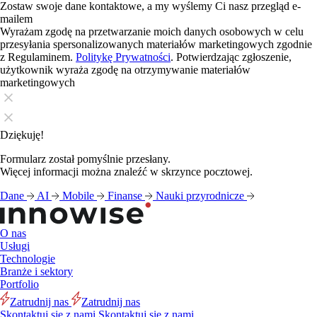
Zostaw swoje dane kontaktowe, a my wyślemy Ci nasz przegląd e-
mailem
Wyrażam zgodę na przetwarzanie moich danych osobowych w celu
przesyłania spersonalizowanych materiałów marketingowych zgodnie
z Regulaminem.
Politykę Prywatności
. Potwierdzając zgłoszenie,
użytkownik wyraża zgodę na otrzymywanie materiałów
marketingowych
Dziękuję!
Formularz został pomyślnie przesłany.
Więcej informacji można znaleźć w skrzynce pocztowej.
Dane
AI
Mobile
Finanse
Nauki przyrodnicze
O nas
Usługi
Technologie
Branże i sektory
Portfolio
Zatrudnij nas
Zatrudnij nas
Skontaktuj się z nami
Skontaktuj się z nami