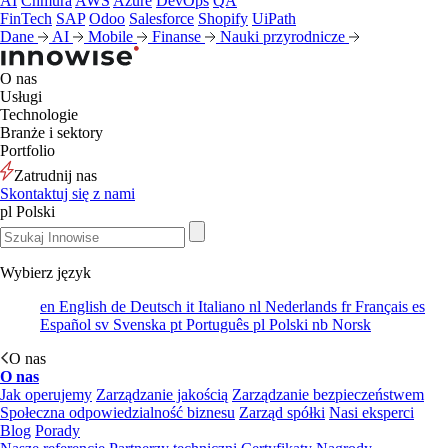
AI
Chmura
AWS
Azure
DevOps
QA
FinTech
SAP
Odoo
Salesforce
Shopify
UiPath
Dane
AI
Mobile
Finanse
Nauki przyrodnicze
O nas
Usługi
Technologie
Branże i sektory
Portfolio
Zatrudnij nas
Skontaktuj się z nami
pl
Polski
Wybierz język
en
English
de
Deutsch
it
Italiano
nl
Nederlands
fr
Français
es
Español
sv
Svenska
pt
Português
pl
Polski
nb
Norsk
O nas
O nas
Jak operujemy
Zarządzanie jakością
Zarządzanie bezpieczeństwem
Społeczna odpowiedzialność biznesu
Zarząd spółki
Nasi eksperci
Blog
Porady