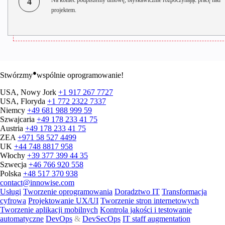
4
projektem.
●
Stwórzmy
wspólnie oprogramowanie!
USA, Nowy Jork
+1 917 267 7727
USA, Floryda
+1 772 2322 7337
Niemcy
+49 681 988 999 59
Szwajcaria
+49 178 233 41 75
Austria
+49 178 233 41 75
ZEA
+971 58 527 4499
UK
+44 748 8817 958
Włochy
+39 377 399 44 35
Szwecja
+46 766 920 558
Polska
+48 517 370 938
contact@innowise.com
Usługi
Tworzenie oprogramowania
Doradztwo IT
Transformacja
cyfrowa
Projektowanie UX/UI
Tworzenie stron internetowych
Tworzenie aplikacji mobilnych
Kontrola jakości i testowanie
automatyczne
DevOps
&
DevSecOps
IT staff augmentation