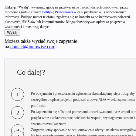
Klikając "Wyślij", wyrażasz zgodę na przetwarzanie Twoich danych osobowych przez
Innowise zgodnie z naszą
Politykę Prywatności
w celu przekazania Ci odpowiednich
informacji. Podając numer telefonu, zgadzasz się na kontakt za pośrednictwem połączeń
głosowych, SMS-ów lub komunikatorów. Mogą obowiązywać opłaty za połączenia,
wiadomości i transmisję danych.
Możesz także wysłać swoje zapytanie
na
contact@innowise.com
Co dalej?
1
Po otrzymaniu i przetworzeniu zgłoszenia skontaktujemy się z Tobą, aby
szczegółowo opisać projekt i podpisać umowę NDA w celu zapewnienia
poufności.
2
Po zapoznaniu się z Twoimi potrzebami i oczekiwaniami, nasz zespół opr
projekt wraz z zakresem prac, wielkością zespołu, wymaganym czasem i
szacunkowymi kosztami.
3
Zorganizujemy spotkanie w celu omówienia oferty i ustalenia szczegółów
Na koniec podpiszemy umowę, błyskawicznie rozpoczynając pracę nad