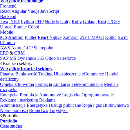
Wszystkie technologie
Frontend
React
Angular
Vue.js
JavaScript
Backend
Java
.NET
Python
PHP
Node.js
Unity
Ruby
Golang
Rust
C/C++
Unreal Engine
Cobol
Mobile
iOS
Android
Flutter
React Native
Xamarin
.NET MAUI
Kotlin
Swift
Chmura
AWS
Azure
GCP
Sharepoint
ERP
&
CRM
SAP
MS Dynamics 365
Odoo
Salesforce
Branże i sektory
Wszystkie branże i sektory
Finanse
Bankowość
Trading
Ubezpieczenia
eCommerce
Handel
detaliczny
Opieka zdrowotna
Farmacja
Edukacja
Telekomunikacja
Media i
rozrywka
Enterprise
Produkcja
Automotive
Logistyka
Oprogramowanie
Reklama i marketing
Reklama
Administracja
Energetyka i usługi publiczne
Ropa i gaz
Budownictwo
Nieruchomości
Rolnictwo
Turystyka
Portfolio
Portfolio
Case studies