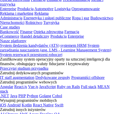
rozrywka
Enterprise
Produkcja
Automotive
Logistyka
Oprogramowanie
Reklama i marketing
Reklama
Administracja
Energetyka i usługi publiczne
Ropa i gaz
Budownictwo
Nieruchomości
Rolnictwo
Turystyka
Case studies
Bankowość
Finanse
Opieka zdrowotna
Farmacja
eCommerce
Handel detaliczny
Produkcja
Enterprise
Nasze platformy
System śledzenia kandydatów (ATS)
systemem HRM
System
zarządzania nauczaniem (ang. LMS - Learning Management System)
System rezerwacji przestrzeni roboczej
Zunifikowany system operacyjny oparty na sztucznej inteligencji dla
finansów, obsługujący waluty fiducjarne i kryptowaluty
Przeczytaj studium przypadku
Zatrudnij dedykowanych programistów
IT staff augmentation
Dedykowane zespoły
Programiści offshore
Zatrudnij programistów webowych
Angular
React.js
Vue.js
JavaScript
Ruby on Rails
Full stack
MEAN
stack
.NET
Java
PHP
Python
Golang
Cobol
Wynajmij programistów mobilnych
iOS
Android
Kotlin
React Native
Swift
Zatrudnij innych inżynierów