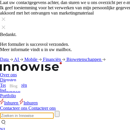
Laat uw contactgegevens achter, dan sturen we u ons overzicht per e-m
Ik geef toestemming voor het verwerken van mijn persoonlijke gegeve
akkoord met het ontvangen van marketingmateriaal
Bedankt.
Het formulier is succesvol verzonden.
Meer informatie vindt u in uw mailbox.
Data
AI
Mobile
Financiën
Biowetenschappen
Over ons
Diensten
Technologieën
Blog
Blog
Blog
Blog
Blog
Blog
Blog
Blog
Blog
Blog
Blog
Blog
Industrieën
Portfolio
Inhuren
Inhuren
Contacteer ons
Contacteer ons
NL