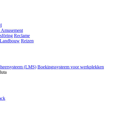
l
 Amusement
sföring
Reclame
Landbouw
Reizen
eheersysteem (LMS)
Boekingssysteem voor werkplekken
luta
ack