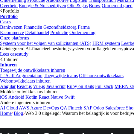
Onderneming
Productie
Automotive
Logistiek
Transportation
Marknad
Overheid
Energie & Nutsbedrijven
Olie & gas
Bouw
Onroerend goed
Portfolio
Portfolio
Cases
Bankwezen
Financiën
Gezondheidszorg
Farma
E-commerce
Detailhandel
Productie
Onderneming
Onze platforms
Systeem voor het volgen van sollicitanten (ATS)
HRM-systeem
Leerb
Geïntegreerd AI-financieel besturingssysteem voor fiatgeld en cryptova
Lees casestudy
Inhuren
Inhuren
Toegewijde ontwikkelaars inhuren
IT Staff Augmentation
Toegewijde teams
Offshore-ontwikkelaars
Webontwikkelaars inhuren
Angular
React.js
Vue.js
JavaScript
Ruby on Rails
Full stack
MERN st
Mobiele ontwikkelaars inhuren
iOS
Android
Kotlin
React Native
Swift
Andere ingenieurs inhuren
AI
Cloud
AWS
Azure
DevOps
QA
Fintech
SAP
Odoo
Salesforce
Sho
Home
Blog
Web 3.0 uitgelegd: Waarom het belangrijk is voor bedrijv