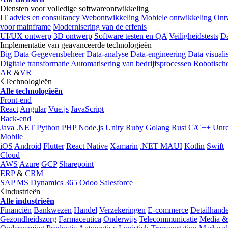
Diensten voor volledige softwareontwikkeling
IT advies en consultancy
Webontwikkeling
Mobiele ontwikkeling
Ontw
voor mainframe
Modernisering van de erfenis
UI/UX ontwerp
3D ontwerp
Software testen en QA
Veiligheidstests
Da
Implementatie van geavanceerde technologieën
Big Data
Gegevensbeheer
Data-analyse
Data-engineering
Data visualis
Digitale transformatie
Automatisering van bedrijfsprocessen
Robotische
AR
&
VR
Technologieën
Alle technologieën
Front-end
React
Angular
Vue.js
JavaScript
Back-end
Java
.NET
Python
PHP
Node.js
Unity
Ruby
Golang
Rust
C/C++
Unre
Mobile
iOS
Android
Flutter
React Native
Xamarin
.NET MAUI
Kotlin
Swift
Cloud
AWS
Azure
GCP
Sharepoint
ERP
&
CRM
SAP
MS Dynamics 365
Odoo
Salesforce
Industrieën
Alle industrieën
Financiën
Bankwezen
Handel
Verzekeringen
E-commerce
Detailhande
Gezondheidszorg
Farmaceutica
Onderwijs
Telecommunicatie
Media &