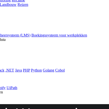
sföring
Reclame
Landbouw
Reizen
eheersysteem (LMS)
Boekingssysteem voor werkplekken
luta
ack
.NET
Java
PHP
Python
Golang
Cobol
pify
UiPath
en