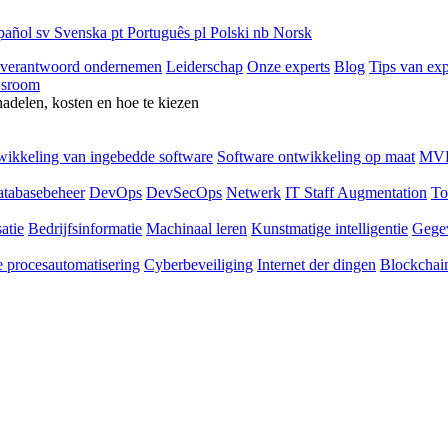
pañol
sv
Svenska
pt
Português
pl
Polski
nb
Norsk
 verantwoord ondernemen
Leiderschap
Onze experts
Blog
Tips van exp
sroom
nadelen, kosten en hoe te kiezen
ikkeling van ingebedde software
Software ontwikkeling op maat
MVP
tabasebeheer
DevOps
DevSecOps
Netwerk
IT Staff Augmentation
To
atie
Bedrijfsinformatie
Machinaal leren
Kunstmatige intelligentie
Gege
 procesautomatisering
Cyberbeveiliging
Internet der dingen
Blockchai