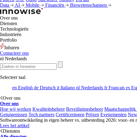
Data
AI
Mobile
Financiën
Biowetenschappen
Over ons
Diensten
Technologieën
Industrieën
Portfolio
Inhuren
Contacteer ons
nl
Nederlands
Selecteer taal
en
English
de
Deutsch
it
Italiano
nl
Nederlands
fr
Français
es
Es
Over ons
Over ons
Hoe wij werken
Kwaliteitsbeheer
Beveiligingsbeheer
Maatschappelijk
Getuigenissen
Tech partners
Certificeringen
Prijzen
Evenementen
New
Softwareontwikkeling in eigen beheer vs. uitbesteding 2026: voor- en 
Lees het artikel
Diensten
Alle diensten