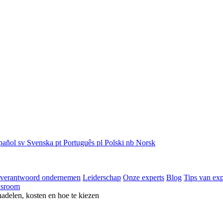
pañol
sv
Svenska
pt
Português
pl
Polski
nb
Norsk
 verantwoord ondernemen
Leiderschap
Onze experts
Blog
Tips van exp
sroom
nadelen, kosten en hoe te kiezen