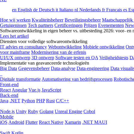
en
English
de
Deutsch
it
Italiano
nl
Nederlands
fr
Français
es
Es
Hoe wij werken
Kwaliteitsbeheer
Beveiligingsbeheer
Maatschappelijk
Getuigenissen
Tech partners
Certificeringen
Prijzen
Evenementen
New
Softwareontwikkeling in eigen beheer vs. uitbesteding 2026: voor- en 
Lees het artikel
Diensten voor volledige softwareontwikkeling
IT advies en consultancy
Webontwikkeling
Mobiele ontwikkeling
Ontw
voor mainframe
Modernisering van de erfenis
UI/UX ontwerp
3D ontwerp
Software testen en QA
Veiligheidstests
Da
Implementatie van geavanceerde technologieën
Big Data
Gegevensbeheer
Data-analyse
Data-engineering
Data visualis
Digitale transformatie
Automatisering van bedrijfsprocessen
Robotische
Front-end
React
Angular
Vue.js
JavaScript
Back-end
Java
.NET
Python
PHP
Rust
C/C++
Node.js
Unity
Ruby
Golang
Unreal Engine
Cobol
Mobile
iOS
Android
Flutter
React Native
Xamarin
.NET MAUI
Swift
Kotlin