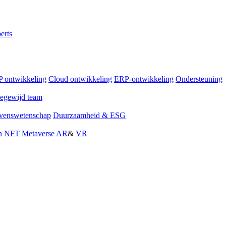
erts
 ontwikkeling
Cloud ontwikkeling
ERP-ontwikkeling
Ondersteuning
egewijd team
venswetenschap
Duurzaamheid & ESG
n
NFT
Metaverse
AR
&
VR