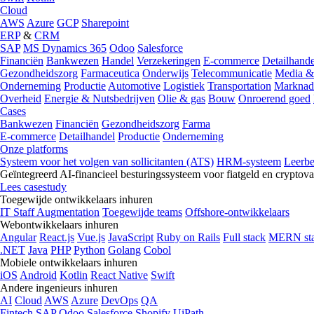
Cloud
AWS
Azure
GCP
Sharepoint
ERP
&
CRM
SAP
MS Dynamics 365
Odoo
Salesforce
Financiën
Bankwezen
Handel
Verzekeringen
E-commerce
Detailhande
Gezondheidszorg
Farmaceutica
Onderwijs
Telecommunicatie
Media &
Onderneming
Productie
Automotive
Logistiek
Transportation
Marknad
Overheid
Energie & Nutsbedrijven
Olie & gas
Bouw
Onroerend goed
Cases
Bankwezen
Financiën
Gezondheidszorg
Farma
E-commerce
Detailhandel
Productie
Onderneming
Onze platforms
Systeem voor het volgen van sollicitanten (ATS)
HRM-systeem
Leerb
Geïntegreerd AI-financieel besturingssysteem voor fiatgeld en cryptova
Lees casestudy
Toegewijde ontwikkelaars inhuren
IT Staff Augmentation
Toegewijde teams
Offshore-ontwikkelaars
Webontwikkelaars inhuren
Angular
React.js
Vue.js
JavaScript
Ruby on Rails
Full stack
MERN st
.NET
Java
PHP
Python
Golang
Cobol
Mobiele ontwikkelaars inhuren
iOS
Android
Kotlin
React Native
Swift
Andere ingenieurs inhuren
AI
Cloud
AWS
Azure
DevOps
QA
Fintech
SAP
Odoo
Salesforce
Shopify
UiPath