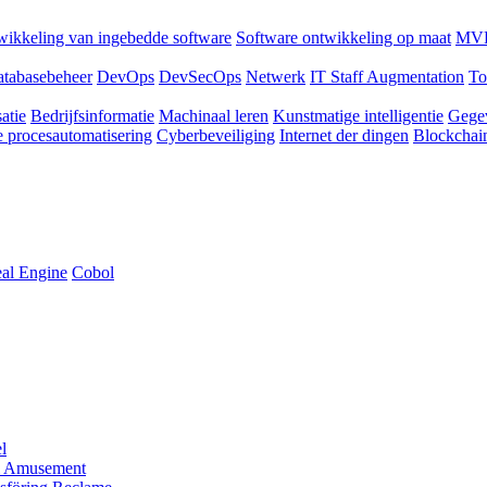
ikkeling van ingebedde software
Software ontwikkeling op maat
MVP
tabasebeheer
DevOps
DevSecOps
Netwerk
IT Staff Augmentation
To
atie
Bedrijfsinformatie
Machinaal leren
Kunstmatige intelligentie
Gege
 procesautomatisering
Cyberbeveiliging
Internet der dingen
Blockchai
al Engine
Cobol
l
 Amusement