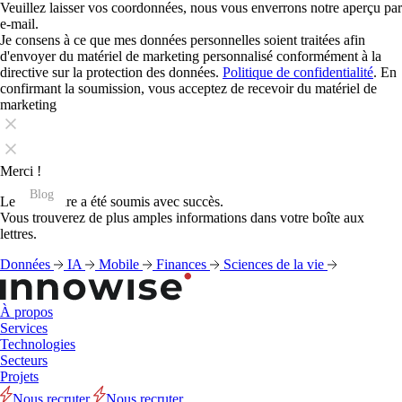
Veuillez laisser vos coordonnées, nous vous enverrons notre aperçu par
e-mail.
Je consens à ce que mes données personnelles soient traitées afin
d'envoyer du matériel de marketing personnalisé conformément à la
directive sur la protection des données.
Politique de confidentialité
. En
confirmant la soumission, vous acceptez de recevoir du matériel de
marketing
Merci !
Blog
Blog
Blog
Blog
Blog
Blog
Blog
Blog
Blog
Blog
Blog
Blog
Le formulaire a été soumis avec succès.
Vous trouverez de plus amples informations dans votre boîte aux
lettres.
Données
IA
Mobile
Finances
Sciences de la vie
À propos
Services
Technologies
Secteurs
Projets
Nous recruter
Nous recruter