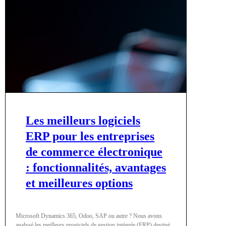
Les meilleurs logiciels
ERP pour les entreprises
de commerce électronique
: fonctionnalités, avantages
et meilleures options
Microsoft Dynamics 365, Odoo, SAP ou autre ? Nous avons
analysé les meilleurs progiciels de gestion intégrée (ERP) destinés