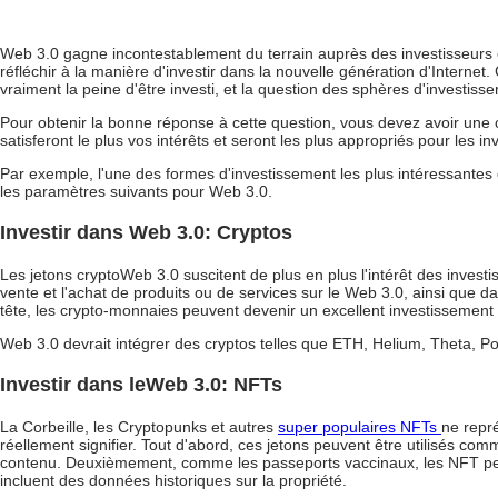
Web 3.0 gagne incontestablement du terrain auprès des investisseurs e
réfléchir à la manière d'investir dans la nouvelle génération d'Intern
vraiment la peine d'être investi, et la question des sphères d'investiss
Pour obtenir la bonne réponse à cette question, vous devez avoir un
satisferont le plus vos intérêts et seront les plus appropriés pour les i
Par exemple, l'une des formes d'investissement les plus intéressantes 
les paramètres suivants pour Web 3.0.
Investir dans Web 3.0: Cryptos
Les jetons cryptoWeb 3.0
suscitent de plus en plus l'intérêt des invest
vente et l'achat de produits ou de services sur le Web 3.0, ainsi que da
tête, les crypto-monnaies peuvent devenir un excellent investissement
Web 3.0 devrait intégrer
des cryptos telles que ETH, Helium, Theta, Po
Investir dans leWeb 3.0: NFTs
La Corbeille, les Cryptopunks et autres
super populaires NFTs
ne repr
réellement signifier. Tout d'abord, ces jetons peuvent être utilisés c
contenu. Deuxièmement, comme les passeports vaccinaux, les NFT peuv
incluent des données historiques sur la propriété.