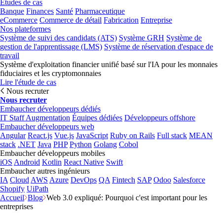
Études de cas
Banque
Finances
Santé
Pharmaceutique
eCommerce
Commerce de détail
Fabrication
Entreprise
Nos plateformes
Système de suivi des candidats (ATS)
Système GRH
Système de
gestion de l'apprentissage (LMS)
Système de réservation d'espace de
travail
Système d'exploitation financier unifié basé sur l'IA pour les monnaies
fiduciaires et les cryptomonnaies
Lire l'étude de cas
Nous recruter
Nous recruter
Embaucher développeurs dédiés
IT Staff Augmentation
Équipes dédiées
Développeurs offshore
Embaucher développeurs web
Angular
React.js
Vue.js
JavaScript
Ruby on Rails
Full stack
MEAN
stack
.NET
Java
PHP
Python
Golang
Cobol
Embaucher développeurs mobiles
iOS
Android
Kotlin
React Native
Swift
Embaucher autres ingénieurs
IA
Cloud
AWS
Azure
DevOps
QA
Fintech
SAP
Odoo
Salesforce
Shopify
UiPath
Accueil
Blog
Web 3.0 expliqué: Pourquoi c'est important pour les
entreprises