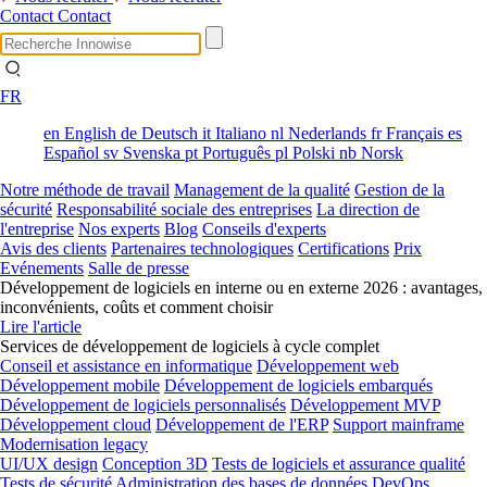
Contact
Contact
FR
en
English
de
Deutsch
it
Italiano
nl
Nederlands
fr
Français
es
Español
sv
Svenska
pt
Português
pl
Polski
nb
Norsk
Notre méthode de travail
Management de la qualité
Gestion de la
sécurité
Responsabilité sociale des entreprises
La direction de
l'entreprise
Nos experts
Blog
Conseils d'experts
Avis des clients
Partenaires technologiques
Certifications
Prix
Evénements
Salle de presse
Développement de logiciels en interne ou en externe 2026 : avantages,
inconvénients, coûts et comment choisir
Lire l'article
Services de développement de logiciels à cycle complet
Conseil et assistance en informatique
Développement web
Développement mobile
Développement de logiciels embarqués
Développement de logiciels personnalisés
Développement MVP
Développement cloud
Développement de l'ERP
Support mainframe
Modernisation legacy
UI/UX design
Conception 3D
Tests de logiciels et assurance qualité
Tests de sécurité
Administration des bases de données
DevOps