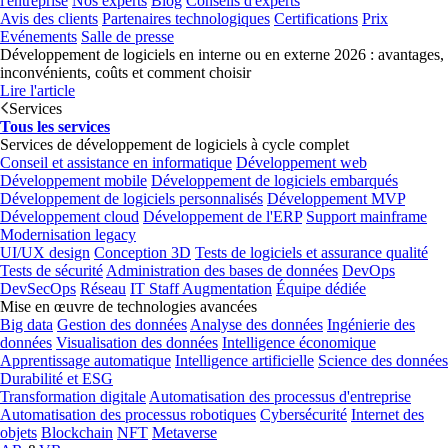
l'entreprise
Nos experts
Blog
Conseils d'experts
Avis des clients
Partenaires technologiques
Certifications
Prix
Evénements
Salle de presse
Développement de logiciels en interne ou en externe 2026 : avantages,
inconvénients, coûts et comment choisir
Lire l'article
Services
Tous les services
Services de développement de logiciels à cycle complet
Conseil et assistance en informatique
Développement web
Développement mobile
Développement de logiciels embarqués
Développement de logiciels personnalisés
Développement MVP
Développement cloud
Développement de l'ERP
Support mainframe
Modernisation legacy
UI/UX design
Conception 3D
Tests de logiciels et assurance qualité
Tests de sécurité
Administration des bases de données
DevOps
DevSecOps
Réseau
IT Staff Augmentation
Équipe dédiée
Mise en œuvre de technologies avancées
Big data
Gestion des données
Analyse des données
Ingénierie des
données
Visualisation des données
Intelligence économique
Apprentissage automatique
Intelligence artificielle
Science des données
Durabilité et ESG
Transformation digitale
Automatisation des processus d'entreprise
Automatisation des processus robotiques
Cybersécurité
Internet des
objets
Blockchain
NFT
Metaverse