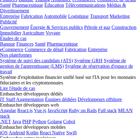
Santé
Pharmaceutique
Éducation
Télécommunications
Médias &
Divertissement
Entreprise
Fabrication
Automobile
Logistique
Transport
Marketing
Publicité
Gouvernement
Énergie & Services publics
Pétrole et gaz
Construction
Immobilier
Agriculture
Voyage
Études de cas
Banque
Finances
Santé
Pharmaceutique
eCommerce
Commerce de détail
Fabrication
Entreprise
Nos plateformes
Système de suivi des candidats (ATS)
Système GRH
Système de
gestion de l'apprentissage (LMS)
Système de réservation d'espace de
travail
Système d'exploitation financier unifié basé sur l'IA pour les monnaies
fiduciaires et les cryptomonnaies
Lire l'étude de cas
Embaucher développeurs dédiés
IT Staff Augmentation
Équipes dédiées
Développeurs offshore
Embaucher développeurs web
Angular
React.js
Vue.js
JavaScript
Ruby on Rails
Full stack
MEAN
stack
.NET
Java
PHP
Python
Golang
Cobol
Embaucher développeurs mobiles
iOS
Android
Kotlin
React Native
Swift