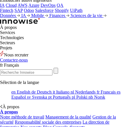
Embaucher autres ingénieurs
IA
Cloud
AWS
Azure
DevOps
QA
Fintech
SAP
Odoo
Salesforce
Shopify
UiPath
Données
IA
Mobile
Finances
Sciences de la vie
À propos
Services
Technologies
Secteurs
Projets
Nous recruter
Contactez-nous
fr
Français
Sélection de la langue
en
English
de
Deutsch
it
Italiano
nl
Nederlands
fr
Français
es
Español
sv
Svenska
pt
Português
pl
Polski
nb
Norsk
À propos
À propos
Notre méthode de travail
Management de la qualité
Gestion de la
sécurité
Responsabilité sociale des entreprises
La direction de