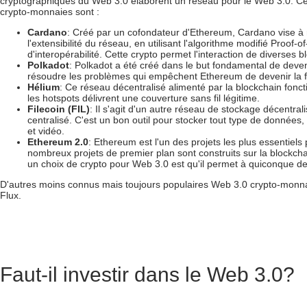
cryptographiques du Web 3.0
élaborent un réseau pour le Web 3.0. Ce
crypto-monnaies
sont :
Cardano
:
Créé par un cofondateur d'Ethereum, Cardano vise à r
l'extensibilité du réseau, en utilisant l'algorithme modifié Proo
d'interopérabilité. Cette crypto permet l'interaction de diverses b
Polkadot
:
Polkadot a été créé dans le but fondamental de deven
résoudre les problèmes qui empêchent Ethereum de devenir la f
Hélium
:
Ce réseau décentralisé alimenté par la blockchain fonct
les hotspots délivrent une couverture sans fil légitime.
Filecoin (FIL)
:
Il s'agit d'un autre réseau de stockage décentral
centralisé. C'est un bon outil pour stocker tout type de données,
et vidéo.
Ethereum 2.0
: Ethereum est l'un des projets les plus essentiel
nombreux projets de premier plan sont construits sur la blockch
un choix de crypto pour Web 3.0 est qu'il permet à quiconque de c
D'autres moins connus mais toujours populaires
Web 3.0 crypto-monn
Flux.
Faut-il investir dans le Web 3.0?