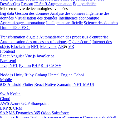
DevSecOps
Réseau
IT Staff Augmentation
Équipe dédiée
Mise en œuvre de technologies avancées
Big data
Gestion des données
Analyse des données
Ingénierie des
données
Visualisation des données
Intelligence économique
Apprentissage automatique
Intelligence artificielle
Science des données
Durabilité et ESG
Transformation digitale
Automatisation des processus d'entreprise
Automatisation des processus robotiques
Cybersécurité
Internet des
objets
Blockchain
NFT
Metaverse
AR
&
VR
Frontend
React
Angular
Vue.js
JavaScript
Back-end
Java
.NET
Python
PHP
Rust
C/C++
Node.js
Unity
Ruby
Golang
Unreal Engine
Cobol
Mobile
iOS
Android
Flutter
React Native
Xamarin
.NET MAUI
Swift
Kotlin
Cloud
AWS
Azure
GCP
Sharepoint
ERP
&
CRM
SAP
MS Dynamics 365
Odoo
Salesforce
Finances
Banque
Trading
Assurance
eCommerce
Commerce de détail