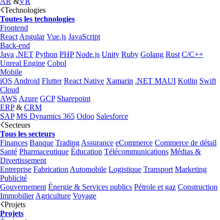
AR
&
VR
Technologies
Toutes les technologies
Frontend
React
Angular
Vue.js
JavaScript
Back-end
Java
.NET
Python
PHP
Node.js
Unity
Ruby
Golang
Rust
C/C++
Unreal Engine
Cobol
Mobile
iOS
Android
Flutter
React Native
Xamarin
.NET MAUI
Kotlin
Swift
Cloud
AWS
Azure
GCP
Sharepoint
ERP
&
CRM
SAP
MS Dynamics 365
Odoo
Salesforce
Secteurs
Tous les secteurs
Finances
Banque
Trading
Assurance
eCommerce
Commerce de détail
Santé
Pharmaceutique
Éducation
Télécommunications
Médias &
Divertissement
Entreprise
Fabrication
Automobile
Logistique
Transport
Marketing
Publicité
Gouvernement
Énergie & Services publics
Pétrole et gaz
Construction
Immobilier
Agriculture
Voyage
Projets
Projets