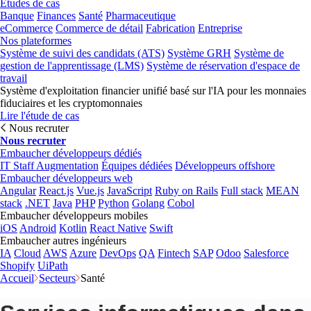
Études de cas
Banque
Finances
Santé
Pharmaceutique
eCommerce
Commerce de détail
Fabrication
Entreprise
Nos plateformes
Système de suivi des candidats (ATS)
Système GRH
Système de
gestion de l'apprentissage (LMS)
Système de réservation d'espace de
travail
Système d'exploitation financier unifié basé sur l'IA pour les monnaies
fiduciaires et les cryptomonnaies
Lire l'étude de cas
Nous recruter
Nous recruter
Embaucher développeurs dédiés
IT Staff Augmentation
Équipes dédiées
Développeurs offshore
Embaucher développeurs web
Angular
React.js
Vue.js
JavaScript
Ruby on Rails
Full stack
MEAN
stack
.NET
Java
PHP
Python
Golang
Cobol
Embaucher développeurs mobiles
iOS
Android
Kotlin
React Native
Swift
Embaucher autres ingénieurs
IA
Cloud
AWS
Azure
DevOps
QA
Fintech
SAP
Odoo
Salesforce
Shopify
UiPath
Accueil
Secteurs
Santé