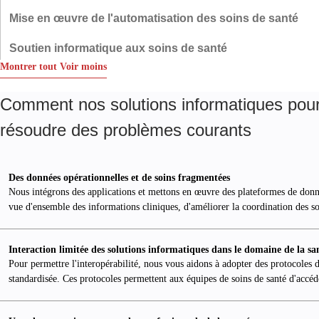
résultats de la recherche sur les médicaments, etc.
pour vous. Nous vous conseillons sur le choix optimal de
Innowise protège contre les cyberattaques en mettant en œuvre des
Mise en œuvre de l'automatisation des soins de santé
l'informatique dématérialisée (en fonction du coût, de la sécurité et
fonctions de sécurité - comme le cryptage des données en transit et
de la conformité), nous développons une stratégie de migration et
au repos, l'authentification multifactorielle, la gestion des accès - et
Nous concevons, développons et déployons une variété de solutions
Soutien informatique aux soins de santé
nous la mettons en œuvre.
en surveillant les menaces potentielles à l'aide d'outils SIEM et
d'automatisation personnalisées. Des robots intelligents
Montrer tout
Voir moins
RMM.
d'automatisation des processus (RPA) qui réduisent les tâches
Chez Innowise, nous ne nous contentons pas de développer des
fastidieuses comme la saisie de données à la gestion des demandes
logiciels de soins de santé et de nous retirer. Au contraire, nous vous
de remboursement, en passant par la facturation et le codage
soutenons après le lancement aussi longtemps que vous en avez
Comment nos solutions informatiques pour 
médicaux, et bien d'autres choses encore.
besoin, en laissant des développeurs expérimentés introduire des
résoudre des problèmes courants
améliorations et traiter tous les problèmes qui surviennent.
Des données opérationnelles et de soins fragmentées
Nous intégrons des applications et mettons en œuvre des plateformes de donn
vue d'ensemble des informations cliniques, d'améliorer la coordination des soi
Interaction limitée des solutions informatiques dans le domaine de la sa
Pour permettre l'interopérabilité, nous vous aidons à adopter des protocol
standardisée. Ces protocoles permettent aux équipes de soins de santé d'accéd