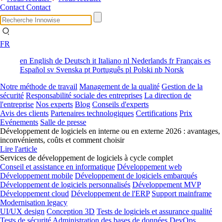
Contact
Contact
FR
en
English
de
Deutsch
it
Italiano
nl
Nederlands
fr
Français
es
Español
sv
Svenska
pt
Português
pl
Polski
nb
Norsk
Notre méthode de travail
Management de la qualité
Gestion de la
sécurité
Responsabilité sociale des entreprises
La direction de
l'entreprise
Nos experts
Blog
Conseils d'experts
Avis des clients
Partenaires technologiques
Certifications
Prix
Evénements
Salle de presse
Développement de logiciels en interne ou en externe 2026 : avantages,
inconvénients, coûts et comment choisir
Lire l'article
Services de développement de logiciels à cycle complet
Conseil et assistance en informatique
Développement web
Développement mobile
Développement de logiciels embarqués
Développement de logiciels personnalisés
Développement MVP
Développement cloud
Développement de l'ERP
Support mainframe
Modernisation legacy
UI/UX design
Conception 3D
Tests de logiciels et assurance qualité
Tests de sécurité
Administration des bases de données
DevOps