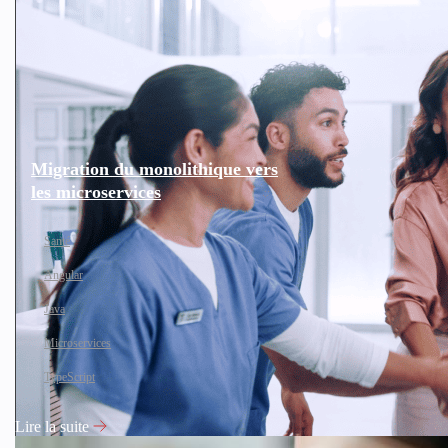
Migration du monolithique vers
les microservices
Santé
Angular
Java
Microservices
TypeScript
Lire la suite