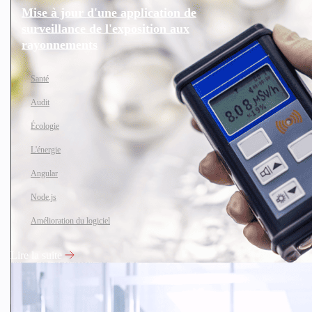
Mise à jour d'une application de
surveillance de l'exposition aux
rayonnements
Santé
Audit
Écologie
L'énergie
Angular
Node.js
Amélioration du logiciel
Lire la suite