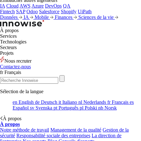
Embaucher autres ingénieurs
IA
Cloud
AWS
Azure
DevOps
QA
Fintech
SAP
Odoo
Salesforce
Shopify
UiPath
Données
IA
Mobile
Finances
Sciences de la vie
À propos
Services
Technologies
Secteurs
Projets
Nous recruter
Contactez-nous
fr
Français
Sélection de la langue
en
English
de
Deutsch
it
Italiano
nl
Nederlands
fr
Français
es
Español
sv
Svenska
pt
Português
pl
Polski
nb
Norsk
À propos
À propos
Notre méthode de travail
Management de la qualité
Gestion de la
sécurité
Responsabilité sociale des entreprises
La direction de