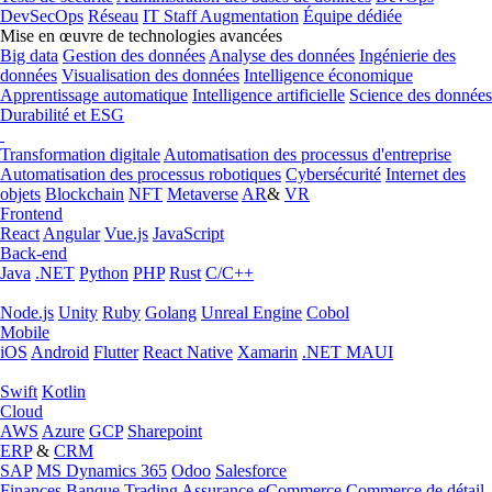
DevSecOps
Réseau
IT Staff Augmentation
Équipe dédiée
Mise en œuvre de technologies avancées
Big data
Gestion des données
Analyse des données
Ingénierie des
données
Visualisation des données
Intelligence économique
Apprentissage automatique
Intelligence artificielle
Science des données
Durabilité et ESG
Transformation digitale
Automatisation des processus d'entreprise
Automatisation des processus robotiques
Cybersécurité
Internet des
objets
Blockchain
NFT
Metaverse
AR
&
VR
Frontend
React
Angular
Vue.js
JavaScript
Back-end
Java
.NET
Python
PHP
Rust
C/C++
Node.js
Unity
Ruby
Golang
Unreal Engine
Cobol
Mobile
iOS
Android
Flutter
React Native
Xamarin
.NET MAUI
Swift
Kotlin
Cloud
AWS
Azure
GCP
Sharepoint
ERP
&
CRM
SAP
MS Dynamics 365
Odoo
Salesforce
Finances
Banque
Trading
Assurance
eCommerce
Commerce de détail