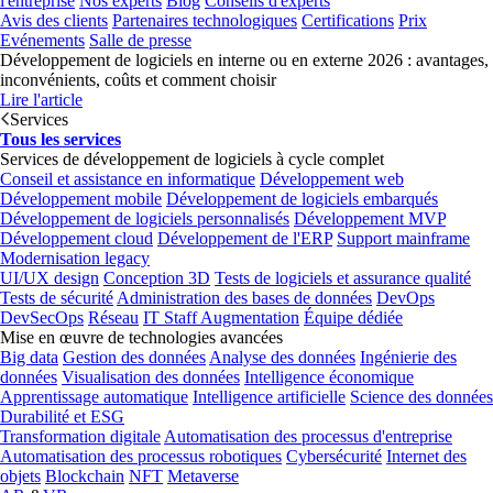
l'entreprise
Nos experts
Blog
Conseils d'experts
Avis des clients
Partenaires technologiques
Certifications
Prix
Evénements
Salle de presse
Développement de logiciels en interne ou en externe 2026 : avantages,
inconvénients, coûts et comment choisir
Lire l'article
Services
Tous les services
Services de développement de logiciels à cycle complet
Conseil et assistance en informatique
Développement web
Développement mobile
Développement de logiciels embarqués
Développement de logiciels personnalisés
Développement MVP
Développement cloud
Développement de l'ERP
Support mainframe
Modernisation legacy
UI/UX design
Conception 3D
Tests de logiciels et assurance qualité
Tests de sécurité
Administration des bases de données
DevOps
DevSecOps
Réseau
IT Staff Augmentation
Équipe dédiée
Mise en œuvre de technologies avancées
Big data
Gestion des données
Analyse des données
Ingénierie des
données
Visualisation des données
Intelligence économique
Apprentissage automatique
Intelligence artificielle
Science des données
Durabilité et ESG
Transformation digitale
Automatisation des processus d'entreprise
Automatisation des processus robotiques
Cybersécurité
Internet des
objets
Blockchain
NFT
Metaverse