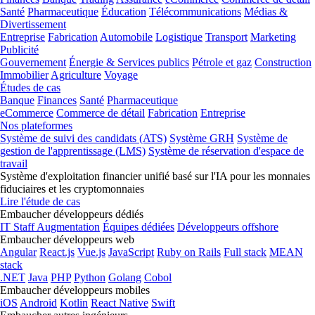
Santé
Pharmaceutique
Éducation
Télécommunications
Médias &
Divertissement
Entreprise
Fabrication
Automobile
Logistique
Transport
Marketing
Publicité
Gouvernement
Énergie & Services publics
Pétrole et gaz
Construction
Immobilier
Agriculture
Voyage
Études de cas
Banque
Finances
Santé
Pharmaceutique
eCommerce
Commerce de détail
Fabrication
Entreprise
Nos plateformes
Système de suivi des candidats (ATS)
Système GRH
Système de
gestion de l'apprentissage (LMS)
Système de réservation d'espace de
travail
Système d'exploitation financier unifié basé sur l'IA pour les monnaies
fiduciaires et les cryptomonnaies
Lire l'étude de cas
Embaucher développeurs dédiés
IT Staff Augmentation
Équipes dédiées
Développeurs offshore
Embaucher développeurs web
Angular
React.js
Vue.js
JavaScript
Ruby on Rails
Full stack
MEAN
stack
.NET
Java
PHP
Python
Golang
Cobol
Embaucher développeurs mobiles
iOS
Android
Kotlin
React Native
Swift