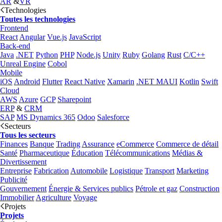
AR
&
VR
Technologies
Toutes les technologies
Frontend
React
Angular
Vue.js
JavaScript
Back-end
Java
.NET
Python
PHP
Node.js
Unity
Ruby
Golang
Rust
C/C++
Unreal Engine
Cobol
Mobile
iOS
Android
Flutter
React Native
Xamarin
.NET MAUI
Kotlin
Swift
Cloud
AWS
Azure
GCP
Sharepoint
ERP
&
CRM
SAP
MS Dynamics 365
Odoo
Salesforce
Secteurs
Tous les secteurs
Finances
Banque
Trading
Assurance
eCommerce
Commerce de détail
Santé
Pharmaceutique
Éducation
Télécommunications
Médias &
Divertissement
Entreprise
Fabrication
Automobile
Logistique
Transport
Marketing
Publicité
Gouvernement
Énergie & Services publics
Pétrole et gaz
Construction
Immobilier
Agriculture
Voyage
Projets
Projets