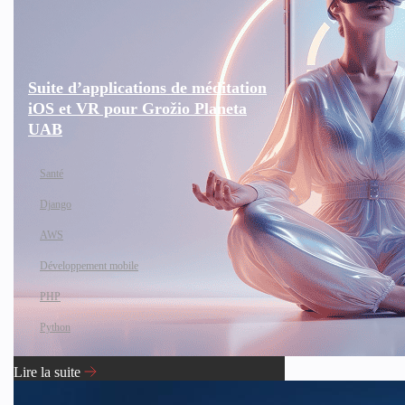
Suite d’applications de méditation
iOS et VR pour Grožio Planeta
UAB
Santé
Django
AWS
Développement mobile
PHP
Python
Lire la suite