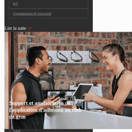
IoT
Augmentation de personnel
Lire la suite
Support et amélioration de
l'application d'adhésion au club
de gym
Santé