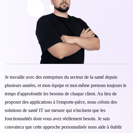
Logiciel de souscription
Solutions d'automatisation des laboratoires
Télémédecine vétérinaire et applications pour le bien-être des animaux d
Solutions de gestion des risques
Applications de surveillance à distance de la santé des animaux
Logiciel de gestion de la relation client (CRM) pour l'assurance
Applications d'aide au diagnostic des animaux de compagnie
Applications de gestion des rendez-vous et de facturation
Je travaille avec des entreprises du secteur de la santé depuis
plusieurs années, et mon équipe et moi-même prenons toujours le
temps d'approfondir les besoins de chaque client. Au lieu de
proposer des applications à l'emporte-pièce, nous créons des
solutions de santé IT sur mesure qui n'incluent que les
fonctionnalités dont vous avez réellement besoin. Je suis
convaincu que cette approche personnalisée nous aide à établir