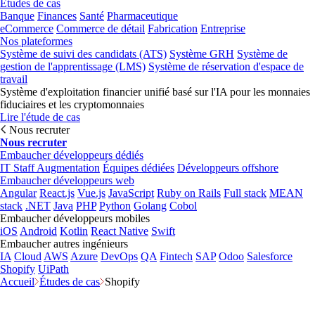
Études de cas
Banque
Finances
Santé
Pharmaceutique
eCommerce
Commerce de détail
Fabrication
Entreprise
Nos plateformes
Système de suivi des candidats (ATS)
Système GRH
Système de
gestion de l'apprentissage (LMS)
Système de réservation d'espace de
travail
Système d'exploitation financier unifié basé sur l'IA pour les monnaies
fiduciaires et les cryptomonnaies
Lire l'étude de cas
Nous recruter
Nous recruter
Embaucher développeurs dédiés
IT Staff Augmentation
Équipes dédiées
Développeurs offshore
Embaucher développeurs web
Angular
React.js
Vue.js
JavaScript
Ruby on Rails
Full stack
MEAN
stack
.NET
Java
PHP
Python
Golang
Cobol
Embaucher développeurs mobiles
iOS
Android
Kotlin
React Native
Swift
Embaucher autres ingénieurs
IA
Cloud
AWS
Azure
DevOps
QA
Fintech
SAP
Odoo
Salesforce
Shopify
UiPath
Accueil
Études de cas
Shopify