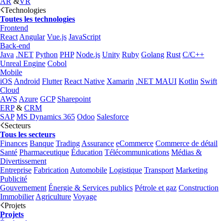
AR
&
VR
Technologies
Toutes les technologies
Frontend
React
Angular
Vue.js
JavaScript
Back-end
Java
.NET
Python
PHP
Node.js
Unity
Ruby
Golang
Rust
C/C++
Unreal Engine
Cobol
Mobile
iOS
Android
Flutter
React Native
Xamarin
.NET MAUI
Kotlin
Swift
Cloud
AWS
Azure
GCP
Sharepoint
ERP
&
CRM
SAP
MS Dynamics 365
Odoo
Salesforce
Secteurs
Tous les secteurs
Finances
Banque
Trading
Assurance
eCommerce
Commerce de détail
Santé
Pharmaceutique
Éducation
Télécommunications
Médias &
Divertissement
Entreprise
Fabrication
Automobile
Logistique
Transport
Marketing
Publicité
Gouvernement
Énergie & Services publics
Pétrole et gaz
Construction
Immobilier
Agriculture
Voyage
Projets
Projets