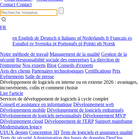
Contact
Contact
FR
en
English
de
Deutsch
it
Italiano
nl
Nederlands
fr
Français
es
Español
sv
Svenska
pt
Português
pl
Polski
nb
Norsk
Notre méthode de travail
Management de la qualité
Gestion de la
sécurité
Responsabilité sociale des entreprises
La direction de
l'entreprise
Nos experts
Blog
Conseils d'experts
Avis des clients
Partenaires technologiques
Certifications
Prix
Evénements
Salle de presse
Développement de logiciels en interne ou en externe 2026 : avantages,
inconvénients, coûts et comment choisir
Lire l'article
Services de développement de logiciels à cycle complet
Conseil et assistance en informatique
Développement web
Développement mobile
Développement de logiciels embarqués
Développement de logiciels personnalisés
Développement MVP
Développement cloud
Développement de l'ERP
Support mainframe
Modernisation legacy
UI/UX design
Conception 3D
Tests de logiciels et assurance qualité
Tests de sécurité
Administration des bases de données
DevOps