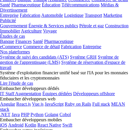
Santé
Pharmaceutique
Éducation
Télécommunications
Médias &
Divertissement
Entreprise
Fabrication
Automobile
Logistique
Transport
Marketing
Publicité
Gouvernement
Énergie & Services publics
Pétrole et gaz
Construction
Immobilier
Agriculture
Voyage
Études de cas
Banque
Finances
Santé
Pharmaceutique
eCommerce
Commerce de détail
Fabrication
Entreprise
Nos plateformes
Système de suivi des candidats (ATS)
Système GRH
Système de
gestion de l'apprentissage (LMS)
Système de réservation d'espace de
travail
Système d'exploitation financier unifié basé sur l'IA pour les monnaies
fiduciaires et les cryptomonnaies
Lire l'étude de cas
Embaucher développeurs dédiés
IT Staff Augmentation
Équipes dédiées
Développeurs offshore
Embaucher développeurs web
Angular
React.js
Vue.js
JavaScript
Ruby on Rails
Full stack
MEAN
stack
.NET
Java
PHP
Python
Golang
Cobol
Embaucher développeurs mobiles
iOS
Android
Kotlin
React Native
Swift