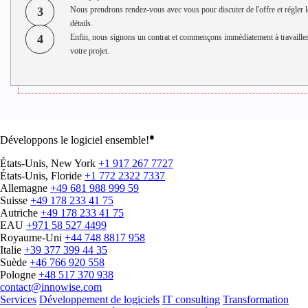
3
Nous prendrons rendez-vous avec vous pour discuter de l'offre et régler l
détails.
4
Enfin, nous signons un contrat et commençons immédiatement à travailler
votre projet.
●
Développons le logiciel ensemble!
États-Unis, New York
+1 917 267 7727
États-Unis, Floride
+1 772 2322 7337
Allemagne
+49 681 988 999 59
Suisse
+49 178 233 41 75
Autriche
+49 178 233 41 75
EAU
+971 58 527 4499
Royaume-Uni
+44 748 8817 958
Italie
+39 377 399 44 35
Suède
+46 766 920 558
Pologne
+48 517 370 938
contact@innowise.com
Services
Développement de logiciels
IT consulting
Transformation