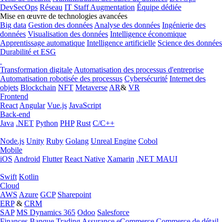
DevSecOps
Réseau
IT Staff Augmentation
Équipe dédiée
Mise en œuvre de technologies avancées
Big data
Gestion des données
Analyse des données
Ingénierie des
données
Visualisation des données
Intelligence économique
Apprentissage automatique
Intelligence artificielle
Science des données
Durabilité et ESG
Transformation digitale
Automatisation des processus d'entreprise
Automatisation robotisée des processus
Cybersécurité
Internet des
objets
Blockchain
NFT
Metaverse
AR
&
VR
Frontend
React
Angular
Vue.js
JavaScript
Back-end
Java
.NET
Python
PHP
Rust
C/C++
Node.js
Unity
Ruby
Golang
Unreal Engine
Cobol
Mobile
iOS
Android
Flutter
React Native
Xamarin
.NET MAUI
Swift
Kotlin
Cloud
AWS
Azure
GCP
Sharepoint
ERP
&
CRM
SAP
MS Dynamics 365
Odoo
Salesforce
Finances
Banque
Trading
Assurance
eCommerce
Commerce de détail