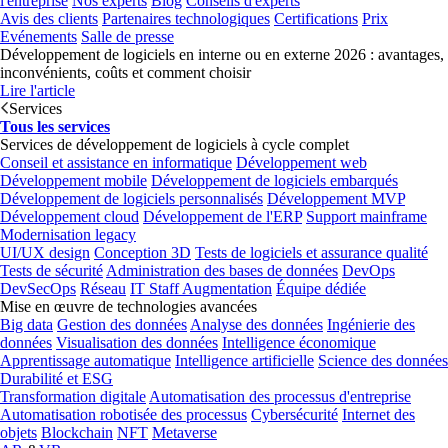
l'entreprise
Nos experts
Blog
Conseils d'experts
Avis des clients
Partenaires technologiques
Certifications
Prix
Evénements
Salle de presse
Développement de logiciels en interne ou en externe 2026 : avantages,
inconvénients, coûts et comment choisir
Lire l'article
Services
Tous les services
Services de développement de logiciels à cycle complet
Conseil et assistance en informatique
Développement web
Développement mobile
Développement de logiciels embarqués
Développement de logiciels personnalisés
Développement MVP
Développement cloud
Développement de l'ERP
Support mainframe
Modernisation legacy
UI/UX design
Conception 3D
Tests de logiciels et assurance qualité
Tests de sécurité
Administration des bases de données
DevOps
DevSecOps
Réseau
IT Staff Augmentation
Équipe dédiée
Mise en œuvre de technologies avancées
Big data
Gestion des données
Analyse des données
Ingénierie des
données
Visualisation des données
Intelligence économique
Apprentissage automatique
Intelligence artificielle
Science des données
Durabilité et ESG
Transformation digitale
Automatisation des processus d'entreprise
Automatisation robotisée des processus
Cybersécurité
Internet des
objets
Blockchain
NFT
Metaverse