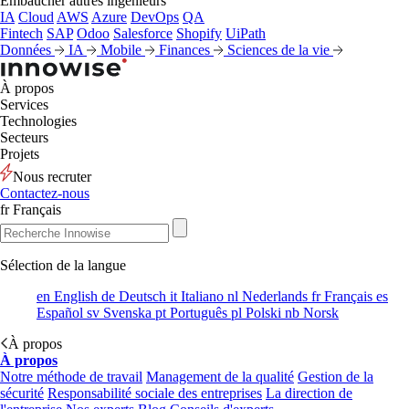
Embaucher autres ingénieurs
IA
Cloud
AWS
Azure
DevOps
QA
Fintech
SAP
Odoo
Salesforce
Shopify
UiPath
Données
IA
Mobile
Finances
Sciences de la vie
À propos
Services
Technologies
Secteurs
Projets
Nous recruter
Contactez-nous
fr
Français
Sélection de la langue
en
English
de
Deutsch
it
Italiano
nl
Nederlands
fr
Français
es
Español
sv
Svenska
pt
Português
pl
Polski
nb
Norsk
À propos
À propos
Notre méthode de travail
Management de la qualité
Gestion de la
sécurité
Responsabilité sociale des entreprises
La direction de