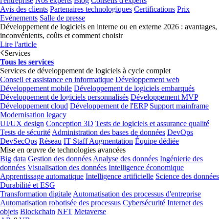
l'entreprise
Nos experts
Blog
Conseils d'experts
Avis des clients
Partenaires technologiques
Certifications
Prix
Evénements
Salle de presse
Développement de logiciels en interne ou en externe 2026 : avantages,
inconvénients, coûts et comment choisir
Lire l'article
Services
Tous les services
Services de développement de logiciels à cycle complet
Conseil et assistance en informatique
Développement web
Développement mobile
Développement de logiciels embarqués
Développement de logiciels personnalisés
Développement MVP
Développement cloud
Développement de l'ERP
Support mainframe
Modernisation legacy
UI/UX design
Conception 3D
Tests de logiciels et assurance qualité
Tests de sécurité
Administration des bases de données
DevOps
DevSecOps
Réseau
IT Staff Augmentation
Équipe dédiée
Mise en œuvre de technologies avancées
Big data
Gestion des données
Analyse des données
Ingénierie des
données
Visualisation des données
Intelligence économique
Apprentissage automatique
Intelligence artificielle
Science des données
Durabilité et ESG
Transformation digitale
Automatisation des processus d'entreprise
Automatisation robotisée des processus
Cybersécurité
Internet des
objets
Blockchain
NFT
Metaverse