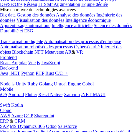
DevSecOps
Réseau
IT Staff Augmentation
Équipe dédiée
Mise en œuvre de technologies avancées
Big data
Gestion des données
Analyse des données
Ingénierie des
données
Visualisation des données
Intelligence économique
Apprentissage automatique
Intelligence artificielle
Science des données
Durabilité et ESG
Transformation digitale
Automatisation des processus d'entreprise
Automatisation robotisée des processus
Cybersécurité
Internet des
objets
Blockchain
NFT
Metaverse
AR
&
VR
Frontend
React
Angular
Vue.js
JavaScript
Back-end
Java
.NET
Python
PHP
Rust
C/C++
Node.js
Unity
Ruby
Golang
Unreal Engine
Cobol
Mobile
iOS
Android
Flutter
React Native
Xamarin
.NET MAUI
Swift
Kotlin
Cloud
AWS
Azure
GCP
Sharepoint
ERP
&
CRM
SAP
MS Dynamics 365
Odoo
Salesforce
Finances
Banque
Trading
Assurance
eCommerce
Commerce de détail