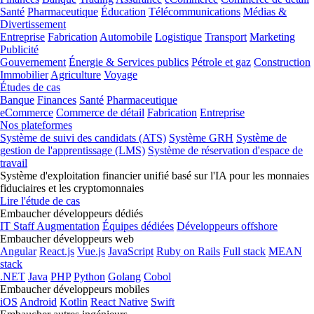
Santé
Pharmaceutique
Éducation
Télécommunications
Médias &
Divertissement
Entreprise
Fabrication
Automobile
Logistique
Transport
Marketing
Publicité
Gouvernement
Énergie & Services publics
Pétrole et gaz
Construction
Immobilier
Agriculture
Voyage
Études de cas
Banque
Finances
Santé
Pharmaceutique
eCommerce
Commerce de détail
Fabrication
Entreprise
Nos plateformes
Système de suivi des candidats (ATS)
Système GRH
Système de
gestion de l'apprentissage (LMS)
Système de réservation d'espace de
travail
Système d'exploitation financier unifié basé sur l'IA pour les monnaies
fiduciaires et les cryptomonnaies
Lire l'étude de cas
Embaucher développeurs dédiés
IT Staff Augmentation
Équipes dédiées
Développeurs offshore
Embaucher développeurs web
Angular
React.js
Vue.js
JavaScript
Ruby on Rails
Full stack
MEAN
stack
.NET
Java
PHP
Python
Golang
Cobol
Embaucher développeurs mobiles
iOS
Android
Kotlin
React Native
Swift