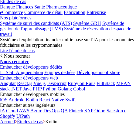
Études de cas
Banque
Finances
Santé
Pharmaceutique
eCommerce
Commerce de détail
Fabrication
Entreprise
Nos plateformes
Système de suivi des candidats (ATS)
Système GRH
Système de
gestion de l'apprentissage (LMS)
Système de réservation d'espace de
travail
Système d'exploitation financier unifié basé sur l'IA pour les monnaies
fiduciaires et les cryptomonnaies
Lire l'étude de cas
Nous recruter
Nous recruter
Embaucher développeurs dédiés
IT Staff Augmentation
Équipes dédiées
Développeurs offshore
Embaucher développeurs web
Angular
React.js
Vue.js
JavaScript
Ruby on Rails
Full stack
MEAN
stack
.NET
Java
PHP
Python
Golang
Cobol
Embaucher développeurs mobiles
iOS
Android
Kotlin
React Native
Swift
Embaucher autres ingénieurs
IA
Cloud
AWS
Azure
DevOps
QA
Fintech
SAP
Odoo
Salesforce
Shopify
UiPath
Accueil
Études de cas
Kotlin