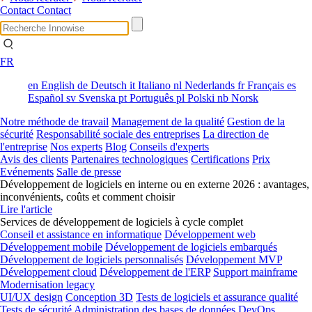
Contact
Contact
FR
en
English
de
Deutsch
it
Italiano
nl
Nederlands
fr
Français
es
Español
sv
Svenska
pt
Português
pl
Polski
nb
Norsk
Notre méthode de travail
Management de la qualité
Gestion de la
sécurité
Responsabilité sociale des entreprises
La direction de
l'entreprise
Nos experts
Blog
Conseils d'experts
Avis des clients
Partenaires technologiques
Certifications
Prix
Evénements
Salle de presse
Développement de logiciels en interne ou en externe 2026 : avantages,
inconvénients, coûts et comment choisir
Lire l'article
Services de développement de logiciels à cycle complet
Conseil et assistance en informatique
Développement web
Développement mobile
Développement de logiciels embarqués
Développement de logiciels personnalisés
Développement MVP
Développement cloud
Développement de l'ERP
Support mainframe
Modernisation legacy
UI/UX design
Conception 3D
Tests de logiciels et assurance qualité
Tests de sécurité
Administration des bases de données
DevOps