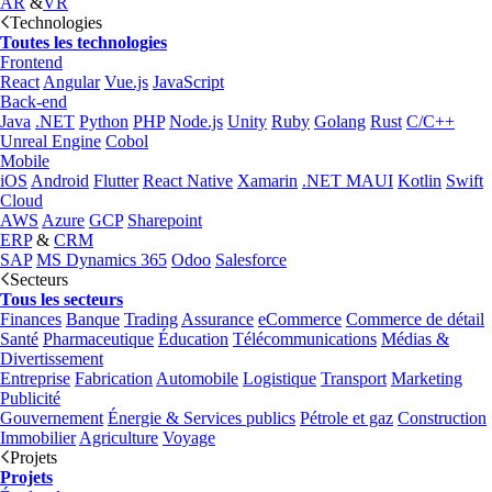
AR
&
VR
Technologies
Toutes les technologies
Frontend
React
Angular
Vue.js
JavaScript
Back-end
Java
.NET
Python
PHP
Node.js
Unity
Ruby
Golang
Rust
C/C++
Unreal Engine
Cobol
Mobile
iOS
Android
Flutter
React Native
Xamarin
.NET MAUI
Kotlin
Swift
Cloud
AWS
Azure
GCP
Sharepoint
ERP
&
CRM
SAP
MS Dynamics 365
Odoo
Salesforce
Secteurs
Tous les secteurs
Finances
Banque
Trading
Assurance
eCommerce
Commerce de détail
Santé
Pharmaceutique
Éducation
Télécommunications
Médias &
Divertissement
Entreprise
Fabrication
Automobile
Logistique
Transport
Marketing
Publicité
Gouvernement
Énergie & Services publics
Pétrole et gaz
Construction
Immobilier
Agriculture
Voyage
Projets
Projets