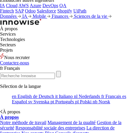
Embaucher autres ingénieurs
IA
Cloud
AWS
Azure
DevOps
QA
Fintech
SAP
Odoo
Salesforce
Shopify
UiPath
Données
IA
Mobile
Finances
Sciences de la vie
À propos
Services
Technologies
Secteurs
Projets
Nous recruter
Contactez-nous
fr
Français
Sélection de la langue
en
English
de
Deutsch
it
Italiano
nl
Nederlands
fr
Français
es
Español
sv
Svenska
pt
Português
pl
Polski
nb
Norsk
À propos
À propos
Notre méthode de travail
Management de la qualité
Gestion de la
sécurité
Responsabilité sociale des entreprises
La direction de