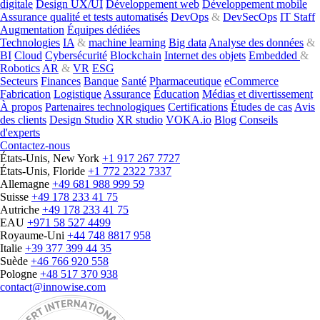
digitale
Design UX/UI
Développement web
Développement mobile
Assurance qualité et tests automatisés
DevOps
&
DevSecOps
IT Staff
Augmentation
Équipes dédiées
Technologies
IA
&
machine learning
Big data
Analyse des données
&
BI
Cloud
Cybersécurité
Blockchain
Internet des objets
Embedded
&
Robotics
AR
&
VR
ESG
Secteurs
Finances
Banque
Santé
Pharmaceutique
eCommerce
Fabrication
Logistique
Assurance
Éducation
Médias et divertissement
À propos
Partenaires technologiques
Certifications
Études de cas
Avis
des clients
Design Studio
XR studio
VOKA.io
Blog
Conseils
d'experts
Contactez-nous
États-Unis, New York
+1 917 267 7727
États-Unis, Floride
+1 772 2322 7337
Allemagne
+49 681 988 999 59
Suisse
+49 178 233 41 75
Autriche
+49 178 233 41 75
EAU
+971 58 527 4499
Royaume-Uni
+44 748 8817 958
Italie
+39 377 399 44 35
Suède
+46 766 920 558
Pologne
+48 517 370 938
contact@innowise.com