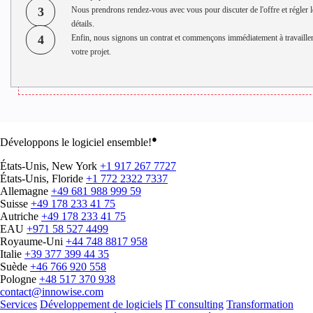
3
Nous prendrons rendez-vous avec vous pour discuter de l'offre et régler l
détails.
4
Enfin, nous signons un contrat et commençons immédiatement à travailler
votre projet.
●
Développons le logiciel ensemble!
États-Unis, New York
+1 917 267 7727
États-Unis, Floride
+1 772 2322 7337
Allemagne
+49 681 988 999 59
Suisse
+49 178 233 41 75
Autriche
+49 178 233 41 75
EAU
+971 58 527 4499
Royaume-Uni
+44 748 8817 958
Italie
+39 377 399 44 35
Suède
+46 766 920 558
Pologne
+48 517 370 938
contact@innowise.com
Services
Développement de logiciels
IT consulting
Transformation