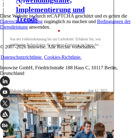
Implementierung und
Diese Website ist durch reCAPTCHA geschützt und es gelten die
Trends
Datenschutzerklärung
zugänglich zu machen und
Bedingungen der
Dienstleistung
anwenden.
Von der Fehlererkennung bis zur Lieferkette: Erfahren Sie, wie
intelligente Technologien die moderne Fertigung im Sinne der
© 2007-2026 Innowise. Alle Rechte vorbehalten.
Produktivität umgestalten.
Datenschutzrichtlinie.
Cookies-Richtlinie.
Innowise GmbH, Friedrichstraße 188 Haus C, 10117 Berlin,
Deutschland
Maksim Hodar
Apr 12, 2025