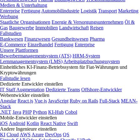
Medien & Unterhaltung
Enterprise
Fertigung
Automobilindustrie
Logistik
Transport
Marketing
Werbung
Staatliche Organisationen
Energie & Versorgungsunternehmen
Öl &
Gas
Baugewerbe
Immobilien
Landwirtschaft
Reisen
Fallstudien
Bankwesen
Finanzwesen
Gesundheitswesen
Pharma
E-Commerce
Einzelhandel
Fertigung
Enterprise
Unsere Plattformen
Bewerbermanagementsystem (ATS)
HRM-System
Lernmanagementsystem (LMS)
Arbeitsplatzbuchungssystem
Einheitliches KI-Finanz-Betriebssystem für Fiat-Währungen und
Kryptowährungen
Fallstudie lesen
Dedizierte Entwickler einstellen
IT Staff Augmentation
Dedizierte Teams
Offshore-Entwickler
Webentwickler einstellen
Angular
React.js
Vue.js
JavaScript
Ruby on Rails
Full-Stack
MEAN-
Stack
.NET
Java
PHP
Python
KI-Hub
Cobol
Mobile-Entwickler einstellen
iOS
Android
Kotlin
React Native
Swift
Andere Ingenieure einstellen
KI
Cloud
AWS
Azure
DevOps
QS