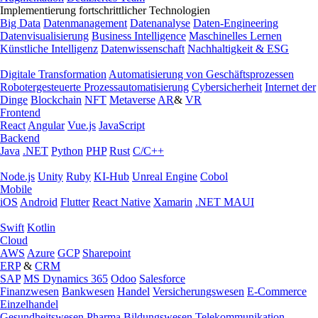
Implementierung fortschrittlicher Technologien
Big Data
Datenmanagement
Datenanalyse
Daten-Engineering
Datenvisualisierung
Business Intelligence
Maschinelles Lernen
Künstliche Intelligenz
Datenwissenschaft
Nachhaltigkeit & ESG
Digitale Transformation
Automatisierung von Geschäftsprozessen
Robotergesteuerte Prozessautomatisierung
Cybersicherheit
Internet der
Dinge
Blockchain
NFT
Metaverse
AR
&
VR
Frontend
React
Angular
Vue.js
JavaScript
Backend
Java
.NET
Python
PHP
Rust
C/C++
Node.js
Unity
Ruby
KI-Hub
Unreal Engine
Cobol
Mobile
iOS
Android
Flutter
React Native
Xamarin
.NET MAUI
Swift
Kotlin
Cloud
AWS
Azure
GCP
Sharepoint
ERP
&
CRM
SAP
MS Dynamics 365
Odoo
Salesforce
Finanzwesen
Bankwesen
Handel
Versicherungswesen
E-Commerce
Einzelhandel
Gesundheitswesen
Pharma
Bildungswesen
Telekommunikation