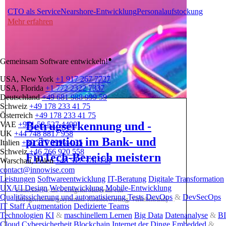
CTO als Service
Nearshore-Entwicklung
Personalaufstockung
Mehr erfahren
●
Gemeinsam Software entwickeln!
USA, New York
+1 917 267 7727
USA, Florida
+1 772 2322 7337
Deutschland
+49 681 988 999 59
Schweiz
+49 178 233 41 75
Österreich
+49 178 233 41 75
Betrugserkennung und -
VAE
+971 58 527 4499
UK
+44 748 8817 958
prävention im Bank- und
Italien
+39 377 399 44 35
Schweiz
+46 766 920 558
FinTech-Bereich meistern
Warschau, Polen
+48 517 370 938
contact@innowise.com
Leistungen
Softwareentwicklung
IT-Beratung
Digitale Transformation
UX/UI Design
Webentwicklung
Mobile-Entwicklung
Entdecken Sie die wichtigsten Merkmale von
Qualitätssicherung und automatisierung Tests
DevOps
&
DevSecOps
Betrugserkennungssystemen: Risikobewertung, Verhaltensanalyse
IT Staff Augmentation
Dedizierte Teams
und Echtzeitwarnungen.
Technologien
KI
&
maschinellem Lernen
Big Data
Datenanalyse
&
BI
Cloud
Cybersicherheit
Blockchain
Internet der Dinge
Embedded
&