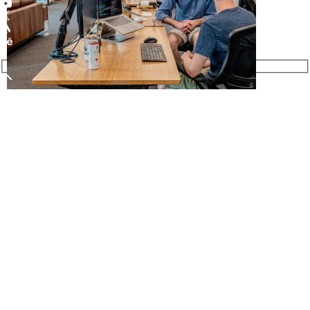
Innowise wird unter den
Top 40 Anbietern von
Personalverstärkungs­
diensten anerkannt
Innowise gehört zu den 40 weltweit führenden Anbietern von
Personaldienstleistungen im Bereich technischer Talente und
Kundenerfolg.