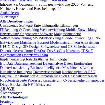
Auszeichnungen
Veranstaltungen
Newsroom
Inhouse- vs. Outsourcing-Softwareentwicklung 2026: Vor- und
Nachteile, Kosten und Entscheidungshilfe
Artikel lesen
Leistungen
Alle Dienstleistungen
Umfassende Software-Entwicklungsdienstleistungen
IT-Beratung & Consulting
Webentwicklung
Mobile-Entwicklung
Entwicklung eingebetteter Software
Maßgeschneiderte
Softwareentwicklung
MVP-Entwicklung
Cloud-Entwicklung
ERP-
Entwicklung
Mainframe-Support
Modernisierung von Altsystemen
UI/UX-Design
3D-Design
Softwaretests und QS
Sicherheitstests
Datenbankverwaltung
DevOps
DevSecOps
Netzwerk
IT Staff
Augmentation
Dediziertes Team
Implementierung fortschrittlicher Technologien
Big Data
Datenmanagement
Datenanalyse
Daten-Engineering
Datenvisualisierung
Business Intelligence
Maschinelles Lernen
Künstliche Intelligenz
Datenwissenschaft
Nachhaltigkeit & ESG
Digitale Transformation
Automatisierung von Geschäftsprozessen
Robotergesteuerte Prozessautomatisierung
Cybersicherheit
Internet der
Dinge
Blockchain
NFT
Metaverse
AR
&
VR
Technologien
Alle Technologien
Frontend