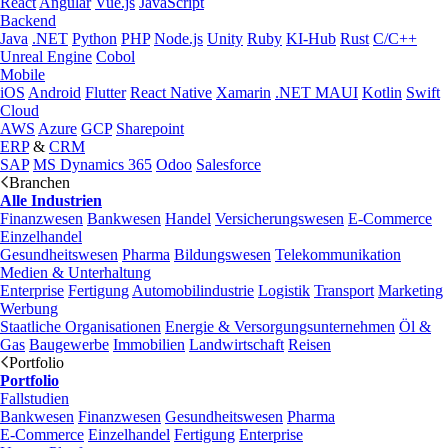
React
Angular
Vue.js
JavaScript
Backend
Java
.NET
Python
PHP
Node.js
Unity
Ruby
KI-Hub
Rust
C/C++
Unreal Engine
Cobol
Mobile
iOS
Android
Flutter
React Native
Xamarin
.NET MAUI
Kotlin
Swift
Cloud
AWS
Azure
GCP
Sharepoint
ERP
&
CRM
SAP
MS Dynamics 365
Odoo
Salesforce
Branchen
Alle Industrien
Finanzwesen
Bankwesen
Handel
Versicherungswesen
E-Commerce
Einzelhandel
Gesundheitswesen
Pharma
Bildungswesen
Telekommunikation
Medien & Unterhaltung
Enterprise
Fertigung
Automobilindustrie
Logistik
Transport
Marketing
Werbung
Staatliche Organisationen
Energie & Versorgungsunternehmen
Öl &
Gas
Baugewerbe
Immobilien
Landwirtschaft
Reisen
Portfolio
Portfolio
Fallstudien
Bankwesen
Finanzwesen
Gesundheitswesen
Pharma
E-Commerce
Einzelhandel
Fertigung
Enterprise