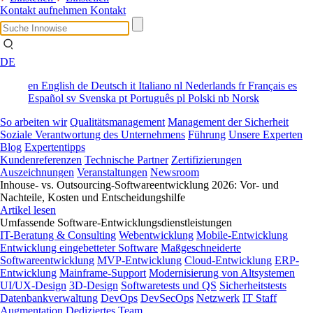
Kontakt aufnehmen
Kontakt
DE
en
English
de
Deutsch
it
Italiano
nl
Nederlands
fr
Français
es
Español
sv
Svenska
pt
Português
pl
Polski
nb
Norsk
So arbeiten wir
Qualitätsmanagement
Management der Sicherheit
Soziale Verantwortung des Unternehmens
Führung
Unsere Experten
Blog
Expertentipps
Kundenreferenzen
Technische Partner
Zertifizierungen
Auszeichnungen
Veranstaltungen
Newsroom
Inhouse- vs. Outsourcing-Softwareentwicklung 2026: Vor- und
Nachteile, Kosten und Entscheidungshilfe
Artikel lesen
Umfassende Software-Entwicklungsdienstleistungen
IT-Beratung & Consulting
Webentwicklung
Mobile-Entwicklung
Entwicklung eingebetteter Software
Maßgeschneiderte
Softwareentwicklung
MVP-Entwicklung
Cloud-Entwicklung
ERP-
Entwicklung
Mainframe-Support
Modernisierung von Altsystemen
UI/UX-Design
3D-Design
Softwaretests und QS
Sicherheitstests
Datenbankverwaltung
DevOps
DevSecOps
Netzwerk
IT Staff
Augmentation
Dediziertes Team