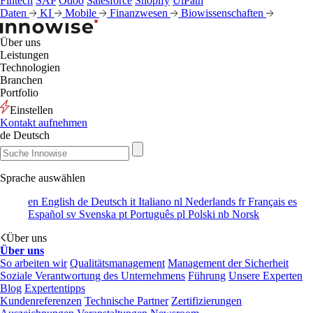
Fintech
SAP
Odoo
Salesforce
Shopify
UiPath
Daten
KI
Mobile
Finanzwesen
Biowissenschaften
Über uns
Leistungen
Technologien
Branchen
Portfolio
Einstellen
Kontakt aufnehmen
de
Deutsch
Sprache auswählen
en
English
de
Deutsch
it
Italiano
nl
Nederlands
fr
Français
es
Español
sv
Svenska
pt
Português
pl
Polski
nb
Norsk
Über uns
Über uns
So arbeiten wir
Qualitätsmanagement
Management der Sicherheit
Soziale Verantwortung des Unternehmens
Führung
Unsere Experten
Blog
Expertentipps
Kundenreferenzen
Technische Partner
Zertifizierungen