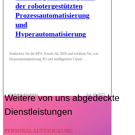
der robotergestützten
Prozessautomatisierung
und
Hyperautomatisierung
Entdecken Sie die RPA-Trends für 2026 und erfahren Sie, wie
Hyperautomatisierung, KI und intelligentere Cloud-
Implementierungen Unternehmen dabei helfen, manuelle Arbeit zu
reduzieren, Abläufe zu optimieren und sicher zu skalieren.
Siarhei Sukhadolski
Apr 16, 2025
Weitere von uns abgedeckte
Dienstleistungen
PERSONALAUFSTOCKUNG