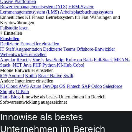
Unsere Plattformen
Bewerbermanagementsystem (ATS)
HRM-System
Lernmanagementsystem (LMS)
Arbeitsplatzbuchungssystem
Einheitliches KI-Finanz-Betriebssystem für Fiat-Währungen und
Kryptowährungen
Fallstudie lesen
Einstellen
Einstellen
Dedizierte Entwickler einstellen
IT Staff Augmentation
Dedizierte Teams
Offshore-Entwickler
Webentwickler einstellen
Angular
React.js
Vue.js
JavaScript
Ruby on Rails
Full-Stack
MEAN-
Stack
.NET
Java
PHP
Python
KI-Hub
Cobol
Mobile-Entwickler einstellen
iOS
Android
Kotlin
React Native
Swift
Andere Ingenieure einstellen
KI
Cloud
AWS
Azure
DevOps
QS
Fintech
SAP
Odoo
Salesforce
Shopify
UiPath
Start
Blog
Innowise als bestes Unternehmen im Bereich
Softwareentwicklung ausgezeichnet
Innowise als bestes
Unternehmen im Bereich