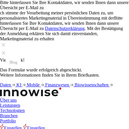
Bitte hinterlassen Sie Ihre Kontaktdaten, wir senden Ihnen dann unsere
Übersicht per E-Mail zu
ch stimme der Verarbeitung meiner persönlichen Daten zu, um
personalisiertes Marketingmaterial in Übereinstimmung mit derBitte
hinterlassen Sie Ihre Kontaktdaten, wir senden Ihnen dann unsere
Übersicht per E-Mail zu
Datenschutzerklärung
. Mit der Bestätigung
der Anmeldung erklären Sie sich damit einverstanden,
Marketingmaterial zu erhalten
Vielen Dank!
Blog
Blog
Blog
Blog
Blog
Blog
Blog
Blog
Blog
Blog
Blog
Blog
Das Formular wurde erfolgreich abgeschickt.
Weitere Informationen finden Sie in Ihrem Briefkasten.
Daten
KI
Mobile
Finanzwesen
Biowissenschaften
Über uns
Leistungen
Technologien
Branchen
Portfolio
Einstellen
Einstellen