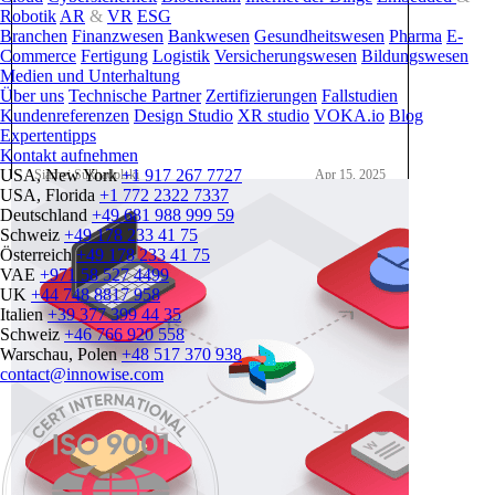
Robotik
AR
&
VR
ESG
Branchen
Finanzwesen
Bankwesen
Gesundheitswesen
Pharma
E-
Commerce
Fertigung
Logistik
Versicherungswesen
Bildungswesen
Medien und Unterhaltung
Über uns
Technische Partner
Zertifizierungen
Fallstudien
Kundenreferenzen
Design Studio
XR studio
VOKA.io
Blog
Expertentipps
Kontakt aufnehmen
USA, New York
+1 917 267 7727
Siarhei Sukhadolski
Apr 15, 2025
USA, Florida
+1 772 2322 7337
Deutschland
+49 681 988 999 59
Schweiz
+49 178 233 41 75
Österreich
+49 178 233 41 75
VAE
+971 58 527 4499
UK
+44 748 8817 958
Italien
+39 377 399 44 35
Schweiz
+46 766 920 558
Warschau, Polen
+48 517 370 938
contact@innowise.com