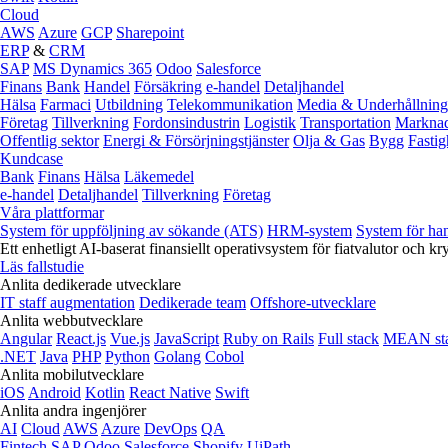
Cloud
AWS
Azure
GCP
Sharepoint
ERP
&
CRM
SAP
MS Dynamics 365
Odoo
Salesforce
Finans
Bank
Handel
Försäkring
e‑handel
Detaljhandel
Hälsa
Farmaci
Utbildning
Telekommunikation
Media & Underhållning
Företag
Tillverkning
Fordonsindustrin
Logistik
Transportation
Marknad
Offentlig sektor
Energi & Försörjningstjänster
Olja & Gas
Bygg
Fastig
Kundcase
Bank
Finans
Hälsa
Läkemedel
e‑handel
Detaljhandel
Tillverkning
Företag
Våra plattformar
System för uppföljning av sökande (ATS)
HRM-system
System för ha
Ett enhetligt AI-baserat finansiellt operativsystem för fiatvalutor och kr
Läs fallstudie
Anlita dedikerade utvecklare
IT staff augmentation
Dedikerade team
Offshore-utvecklare
Anlita webbutvecklare
Angular
React.js
Vue.js
JavaScript
Ruby on Rails
Full stack
MEAN st
.NET
Java
PHP
Python
Golang
Cobol
Anlita mobilutvecklare
iOS
Android
Kotlin
React Native
Swift
Anlita andra ingenjörer
AI
Cloud
AWS
Azure
DevOps
QA
Fintech
SAP
Odoo
Salesforce
Shopify
UiPath