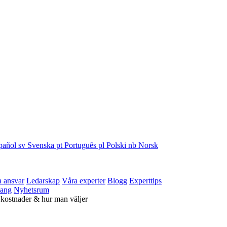
pañol
sv
Svenska
pt
Português
pl
Polski
nb
Norsk
a ansvar
Ledarskap
Våra experter
Blogg
Experttips
ang
Nyhetsrum
 kostnader & hur man väljer