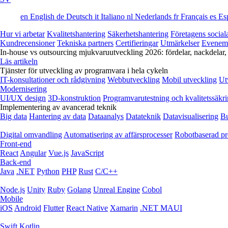
en
English
de
Deutsch
it
Italiano
nl
Nederlands
fr
Français
es
Es
Hur vi arbetar
Kvalitetshantering
Säkerhetshantering
Företagens social
Kundrecensioner
Tekniska partners
Certifieringar
Utmärkelser
Evenem
In-house vs outsourcing mjukvaruutveckling 2026: fördelar, nackdelar,
Läs artikeln
Tjänster för utveckling av programvara i hela cykeln
IT-konsultationer och rådgivning
Webbutveckling
Mobil utveckling
Ut
Modernisering
UI/UX design
3D-konstruktion
Programvarutestning och kvalitetssäkr
Implementering av avancerad teknik
Big data
Hantering av data
Dataanalys
Datateknik
Datavisualisering
Bu
Digital omvandling
Automatisering av affärsprocesser
Robotbaserad pr
Front-end
React
Angular
Vue.js
JavaScript
Back-end
Java
.NET
Python
PHP
Rust
C/C++
Node.js
Unity
Ruby
Golang
Unreal Engine
Cobol
Mobile
iOS
Android
Flutter
React Native
Xamarin
.NET MAUI
Swift
Kotlin