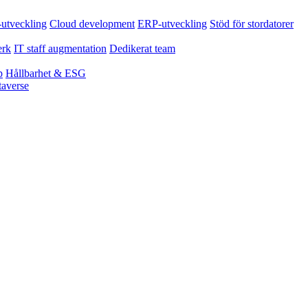
tveckling
Cloud development
ERP-utveckling
Stöd för stordatorer
erk
IT staff augmentation
Dedikerat team
p
Hållbarhet & ESG
averse