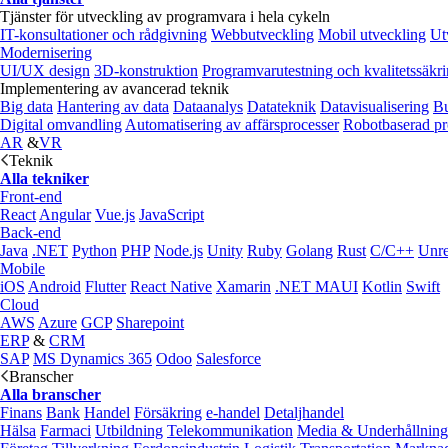
Tjänster för utveckling av programvara i hela cykeln
IT-konsultationer och rådgivning
Webbutveckling
Mobil utveckling
Ut
Modernisering
UI/UX design
3D-konstruktion
Programvarutestning och kvalitetssäkr
Implementering av avancerad teknik
Big data
Hantering av data
Dataanalys
Datateknik
Datavisualisering
Bu
Digital omvandling
Automatisering av affärsprocesser
Robotbaserad pr
AR
&
VR
Teknik
Alla tekniker
Front-end
React
Angular
Vue.js
JavaScript
Back-end
Java
.NET
Python
PHP
Node.js
Unity
Ruby
Golang
Rust
C/C++
Unre
Mobile
iOS
Android
Flutter
React Native
Xamarin
.NET MAUI
Kotlin
Swift
Cloud
AWS
Azure
GCP
Sharepoint
ERP
&
CRM
SAP
MS Dynamics 365
Odoo
Salesforce
Branscher
Alla branscher
Finans
Bank
Handel
Försäkring
e‑handel
Detaljhandel
Hälsa
Farmaci
Utbildning
Telekommunikation
Media & Underhållning