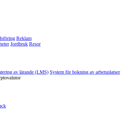
sföring
Reklam
heter
Jordbruk
Resor
ntering av lärande (LMS)
System för bokning av arbetsplatser
yptovalutor
ack