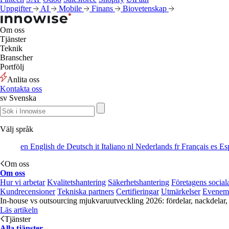
Uppgifter
AI
Mobile
Finans
Biovetenskap
Om oss
Tjänster
Teknik
Branscher
Portfölj
Anlita oss
Kontakta oss
sv
Svenska
Välj språk
en
English
de
Deutsch
it
Italiano
nl
Nederlands
fr
Français
es
Es
Om oss
Om oss
Hur vi arbetar
Kvalitetshantering
Säkerhetshantering
Företagens social
Kundrecensioner
Tekniska partners
Certifieringar
Utmärkelser
Evenem
In-house vs outsourcing mjukvaruutveckling 2026: fördelar, nackdelar,
Läs artikeln
Tjänster
Alla tjänster