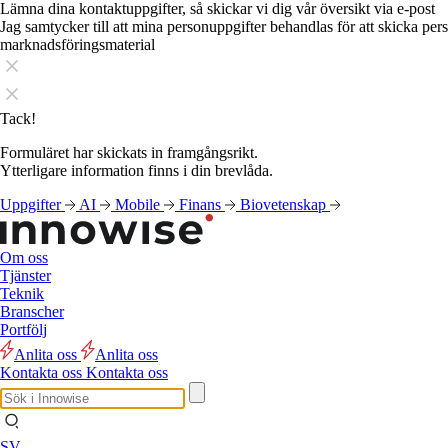
Lämna dina kontaktuppgifter, så skickar vi dig vår översikt via e-post
Jag samtycker till att mina personuppgifter behandlas för att skicka pe
marknadsföringsmaterial
Tack!
Formuläret har skickats in framgångsrikt.
Ytterligare information finns i din brevlåda.
Uppgifter
AI
Mobile
Finans
Biovetenskap
Om oss
Tjänster
Teknik
Branscher
Portfölj
Anlita oss
Anlita oss
Kontakta oss
Kontakta oss
SV