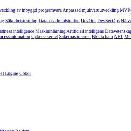
veckling av inbyggd programvara
Anpassad mjukvaruutveckling
MVP-u
ing
Säkerhetstestning
Databasadministration
DevOps
DevSecOps
Nätv
siness intelligence
Maskininlärning
Artificiell intelligens
Datavetenska
ocessautomation
Cybersäkerhet
Sakernas internet
Blockchain
NFT
Met
al Engine
Cobol