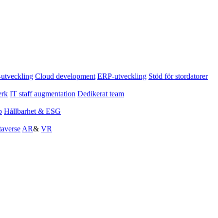
tveckling
Cloud development
ERP-utveckling
Stöd för stordatorer
erk
IT staff augmentation
Dedikerat team
p
Hållbarhet & ESG
averse
AR
&
VR