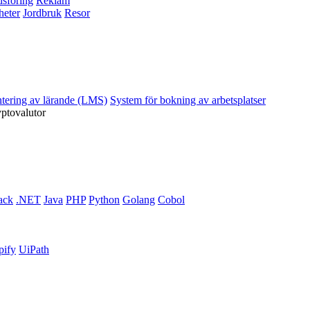
sföring
Reklam
heter
Jordbruk
Resor
ntering av lärande (LMS)
System för bokning av arbetsplatser
yptovalutor
ack
.NET
Java
PHP
Python
Golang
Cobol
pify
UiPath