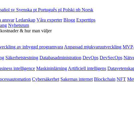
pañol
sv
Svenska
pt
Português
pl
Polski
nb
Norsk
a ansvar
Ledarskap
Våra experter
Blogg
Experttips
ang
Nyhetsrum
 kostnader & hur man väljer
veckling av inbyggd programvara
Anpassad mjukvaruutveckling
MVP-u
ing
Säkerhetstestning
Databasadministration
DevOps
DevSecOps
Nätv
siness intelligence
Maskininlärning
Artificiell intelligens
Datavetenska
ocessautomation
Cybersäkerhet
Sakernas internet
Blockchain
NFT
Met