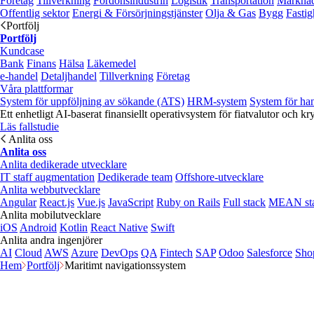
Företag
Tillverkning
Fordonsindustrin
Logistik
Transportation
Marknad
Offentlig sektor
Energi & Försörjningstjänster
Olja & Gas
Bygg
Fastig
Portfölj
Portfölj
Kundcase
Bank
Finans
Hälsa
Läkemedel
e‑handel
Detaljhandel
Tillverkning
Företag
Våra plattformar
System för uppföljning av sökande (ATS)
HRM-system
System för ha
Ett enhetligt AI-baserat finansiellt operativsystem för fiatvalutor och kr
Läs fallstudie
Anlita oss
Anlita oss
Anlita dedikerade utvecklare
IT staff augmentation
Dedikerade team
Offshore-utvecklare
Anlita webbutvecklare
Angular
React.js
Vue.js
JavaScript
Ruby on Rails
Full stack
MEAN st
Anlita mobilutvecklare
iOS
Android
Kotlin
React Native
Swift
Anlita andra ingenjörer
AI
Cloud
AWS
Azure
DevOps
QA
Fintech
SAP
Odoo
Salesforce
Sho
Hem
Portfölj
Maritimt navigationssystem