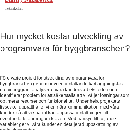
R
C
Teknikchef
O
N
S
T
Hur mycket kostar utveckling av
R
U
C
programvara för byggbranschen?
T
I
O
N
Före varje projekt för utveckling av programvara för
C
byggbranschen genomför vi en omfattande kartläggningsfas
O
där vi noggrant analyserar våra kunders arbetsflöden och
N
identifierar problem för att säkerställa att vi väljer lösningar som
S
optimerar resurser och funktionalitet. Under hela projektets
T
livscykel upprätthåller vi en nära kommunikation med våra
R
kunder, så att vi snabbt kan anpassa omfattningen till
U
eventuella förändringar i kraven. Med hänsyn till följande
C
variabler ger vi våra kunder en detaljerad uppskattning av
T