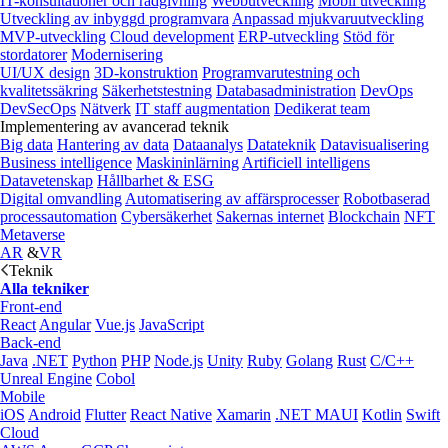
IT-konsultationer och rådgivning
Webbutveckling
Mobil utveckling
Utveckling av inbyggd programvara
Anpassad mjukvaruutveckling
MVP-utveckling
Cloud development
ERP-utveckling
Stöd för
stordatorer
Modernisering
UI/UX design
3D-konstruktion
Programvarutestning och
kvalitetssäkring
Säkerhetstestning
Databasadministration
DevOps
DevSecOps
Nätverk
IT staff augmentation
Dedikerat team
Implementering av avancerad teknik
Big data
Hantering av data
Dataanalys
Datateknik
Datavisualisering
Business intelligence
Maskininlärning
Artificiell intelligens
Datavetenskap
Hållbarhet & ESG
Digital omvandling
Automatisering av affärsprocesser
Robotbaserad
processautomation
Cybersäkerhet
Sakernas internet
Blockchain
NFT
Metaverse
AR
&
VR
Teknik
Alla tekniker
Front-end
React
Angular
Vue.js
JavaScript
Back-end
Java
.NET
Python
PHP
Node.js
Unity
Ruby
Golang
Rust
C/C++
Unreal Engine
Cobol
Mobile
iOS
Android
Flutter
React Native
Xamarin
.NET MAUI
Kotlin
Swift
Cloud