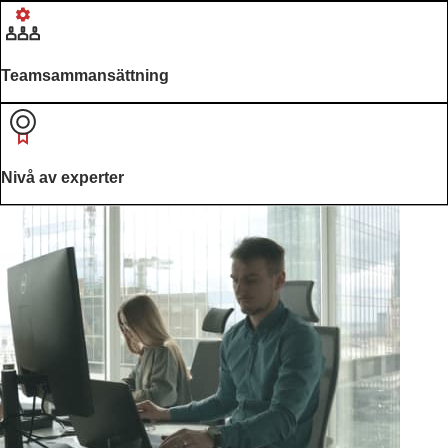
C
O
N
S
Teamsammansättning
T
R
U
C
T
Nivå av experter
I
O
N
B
I
D
M
A
N
A
G
E
M
E