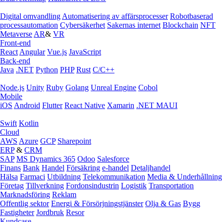
Digital omvandling
Automatisering av affärsprocesser
Robotbaserad
processautomation
Cybersäkerhet
Sakernas internet
Blockchain
NFT
Metaverse
AR
&
VR
Front-end
React
Angular
Vue.js
JavaScript
Back-end
Java
.NET
Python
PHP
Rust
C/C++
Node.js
Unity
Ruby
Golang
Unreal Engine
Cobol
Mobile
iOS
Android
Flutter
React Native
Xamarin
.NET MAUI
Swift
Kotlin
Cloud
AWS
Azure
GCP
Sharepoint
ERP
&
CRM
SAP
MS Dynamics 365
Odoo
Salesforce
Finans
Bank
Handel
Försäkring
e‑handel
Detaljhandel
Hälsa
Farmaci
Utbildning
Telekommunikation
Media & Underhållning
Företag
Tillverkning
Fordonsindustrin
Logistik
Transportation
Marknadsföring
Reklam
Offentlig sektor
Energi & Försörjningstjänster
Olja & Gas
Bygg
Fastigheter
Jordbruk
Resor
Kundcase