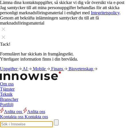
Lämna dina kontaktuppgifter, så skickar vi dig vår översikt via e-post
Jag samtycker till att mina personuppgifter behandlas för att skicka
personligt marknadsföringsmaterial i enlighet med
Integritetspolicy
.
Genom att bekräfta inlämningen samtycker du till att få
marknadsföringsmaterial
Tack!
Formuläret har skickats in framgångsrikt.
Ytterligare information finns i din brevlåda.
Uppgifter
AI
Mobile
Finans
Biovetenskap
Om oss
Tjänster
Teknik
Branscher
Portfölj
Anlita oss
Anlita oss
Kontakta oss
Kontakta oss