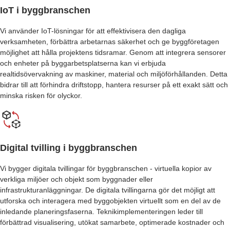
N
IoT i byggbranschen
P
R
Vi använder IoT-lösningar för att effektivisera den dagliga
O
verksamheten, förbättra arbetarnas säkerhet och ge byggföretagen
J
möjlighet att hålla projektens tidsramar. Genom att integrera sensorer
E
och enheter på byggarbetsplatserna kan vi erbjuda
C
realtidsövervakning av maskiner, material och miljöförhållanden. Detta
T
bidrar till att förhindra driftstopp, hantera resurser på ett exakt sätt och
M
minska risken för olyckor.
A
N
A
G
E
Digital tvilling i byggbranschen
M
E
Vi bygger digitala tvillingar för byggbranschen - virtuella kopior av
N
verkliga miljöer och objekt som byggnader eller
T
infrastrukturanläggningar. De digitala tvillingarna gör det möjligt att
S
O
utforska och interagera med byggobjekten virtuellt som en del av de
F
inledande planeringsfaserna. Teknikimplementeringen leder till
T
förbättrad visualisering, utökat samarbete, optimerade kostnader och