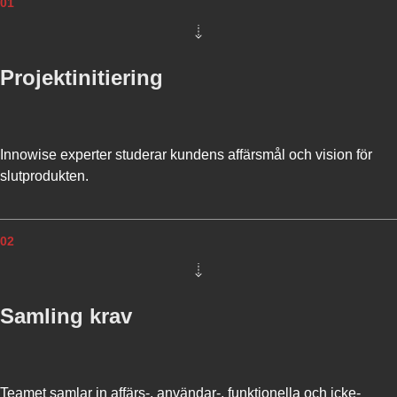
01
N
T
O
R
Projektinitiering
Y
M
A
N
A
Innowise experter studerar kundens affärsmål och vision för
G
slutprodukten.
E
M
E
02
N
T
B
Samling krav
U
I
L
D
I
Teamet samlar in affärs-, användar-, funktionella och icke-