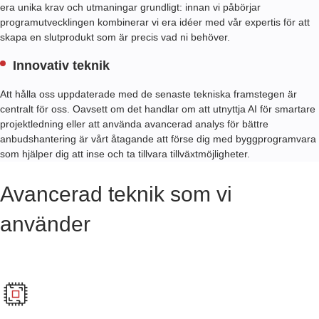
I
era unika krav och utmaningar grundligt: innan vi påbörjar
O
programutvecklingen kombinerar vi era idéer med vår expertis för att
N
skapa en slutprodukt som är precis vad ni behöver.
I
N
Innovativ teknik
D
U
Att hålla oss uppdaterade med de senaste tekniska framstegen är
S
centralt för oss. Oavsett om det handlar om att utnyttja AI för smartare
T
projektledning eller att använda avancerad analys för bättre
R
anbudshantering är vårt åtagande att förse dig med byggprogramvara
Y
som hjälper dig att inse och ta tillvara tillväxtmöjligheter.
C
O
Avancerad teknik som vi
N
S
använder
T
R
U
C
T
I
O