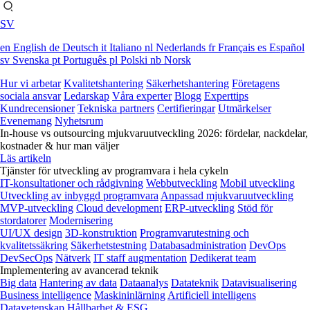
SV
en
English
de
Deutsch
it
Italiano
nl
Nederlands
fr
Français
es
Español
sv
Svenska
pt
Português
pl
Polski
nb
Norsk
Hur vi arbetar
Kvalitetshantering
Säkerhetshantering
Företagens
sociala ansvar
Ledarskap
Våra experter
Blogg
Experttips
Kundrecensioner
Tekniska partners
Certifieringar
Utmärkelser
Evenemang
Nyhetsrum
In-house vs outsourcing mjukvaruutveckling 2026: fördelar, nackdelar,
kostnader & hur man väljer
Läs artikeln
Tjänster för utveckling av programvara i hela cykeln
IT-konsultationer och rådgivning
Webbutveckling
Mobil utveckling
Utveckling av inbyggd programvara
Anpassad mjukvaruutveckling
MVP-utveckling
Cloud development
ERP-utveckling
Stöd för
stordatorer
Modernisering
UI/UX design
3D-konstruktion
Programvarutestning och
kvalitetssäkring
Säkerhetstestning
Databasadministration
DevOps
DevSecOps
Nätverk
IT staff augmentation
Dedikerat team
Implementering av avancerad teknik
Big data
Hantering av data
Dataanalys
Datateknik
Datavisualisering
Business intelligence
Maskininlärning
Artificiell intelligens
Datavetenskap
Hållbarhet & ESG