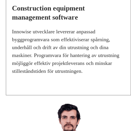
I
Construction equipment
O
management software
N
E
Q
Innowise utvecklare levererar anpassad
U
byggprogramvara som effektiviserar spårning,
I
P
underhåll och drift av din utrustning och dina
M
maskiner. Programvara för hantering av utrustning
E
möjliggör effektiv projektleverans och minskar
N
T
stilleståndstiden för utrustningen.
M
A
N
A
G
E
M
E
N
T