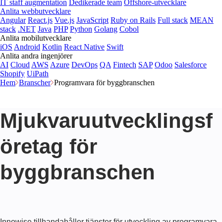
IT staff augmentation
Dedikerade team
Offshore-utvecklare
Anlita webbutvecklare
Angular
React.js
Vue.js
JavaScript
Ruby on Rails
Full stack
MEAN
stack
.NET
Java
PHP
Python
Golang
Cobol
Anlita mobilutvecklare
iOS
Android
Kotlin
React Native
Swift
Anlita andra ingenjörer
AI
Cloud
AWS
Azure
DevOps
QA
Fintech
SAP
Odoo
Salesforce
Shopify
UiPath
Hem
Branscher
Programvara för byggbranschen
Mjukvaruutvecklingsf
öretag för
byggbranschen
Innowise tillhandahåller tjänster för utveckling av programvara