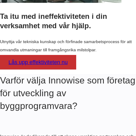
N
T
Ta itu med ineffektiviteten i din
S
O
verksamhet med vår hjälp.
F
T
W
Utnyttja vår tekniska kunskap och förfinade samarbetsprocess för att
A
omvandla utmaningar till framgångsrika milstolpar.
R
E
Lås upp effektiviteten nu
A
C
Varför välja Innowise som företag
C
O
för utveckling av
U
N
byggprogramvara?
T
I
N
G
S