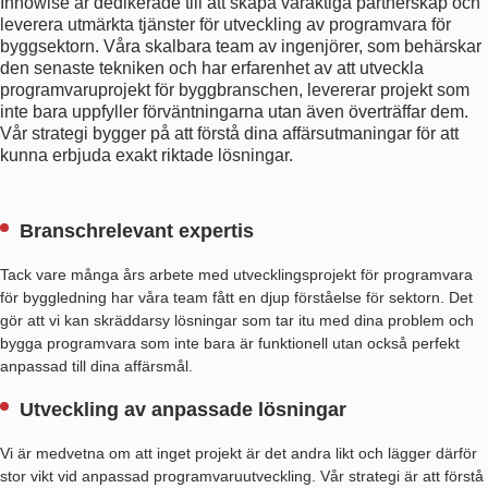
Innowise är dedikerade till att skapa varaktiga partnerskap och
O
leverera utmärkta tjänster för utveckling av programvara för
F
byggsektorn. Våra skalbara team av ingenjörer, som behärskar
T
den senaste tekniken och har erfarenhet av att utveckla
W
programvaruprojekt för byggbranschen, levererar projekt som
A
inte bara uppfyller förväntningarna utan även överträffar dem.
R
Vår strategi bygger på att förstå dina affärsutmaningar för att
E
kunna erbjuda exakt riktade lösningar.
F
O
R
T
Branschrelevant expertis
H
E
Tack vare många års arbete med utvecklingsprojekt för programvara
C
för byggledning har våra team fått en djup förståelse för sektorn. Det
O
gör att vi kan skräddarsy lösningar som tar itu med dina problem och
N
bygga programvara som inte bara är funktionell utan också perfekt
S
anpassad till dina affärsmål.
T
R
Utveckling av anpassade lösningar
U
C
Vi är medvetna om att inget projekt är det andra likt och lägger därför
T
stor vikt vid anpassad programvaruutveckling. Vår strategi är att förstå