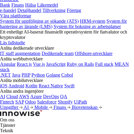
Bank
Finans
Hälsa
Läkemedel
e‑handel
Detaljhandel
Tillverkning
Företag
Våra plattformar
System för uppföljning av sökande (ATS)
HRM-system
System för
hantering av lärande (LMS)
System för bokning av arbetsplatser
Ett enhetligt AI-baserat finansiellt operativsystem för fiatvalutor och
kryptovalutor
Läs fallstudie
Anlita dedikerade utvecklare
IT staff augmentation
Dedikerade team
Offshore-utvecklare
Anlita webbutvecklare
Angular
React.js
Vue.js
JavaScript
Ruby on Rails
Full stack
MEAN
stack
.NET
Java
PHP
Python
Golang
Cobol
Anlita mobilutvecklare
iOS
Android
Kotlin
React Native
Swift
Anlita andra ingenjörer
AI
Cloud
AWS
Azure
DevOps
QA
Fintech
SAP
Odoo
Salesforce
Shopify
UiPath
Uppgifter
AI
Mobile
Finans
Biovetenskap
Om oss
Tjänster
Teknik