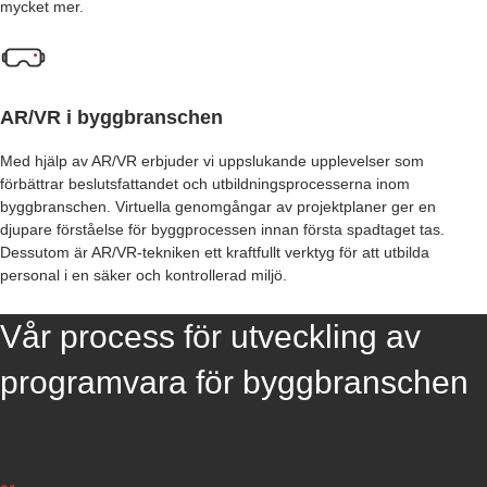
W
mycket mer.
A
R
E
S
AR/VR i byggbranschen
U
P
Med hjälp av AR/VR erbjuder vi uppslukande upplevelser som
P
förbättrar beslutsfattandet och utbildningsprocesserna inom
L
byggbranschen. Virtuella genomgångar av projektplaner ger en
Y
djupare förståelse för byggprocessen innan första spadtaget tas.
C
Dessutom är AR/VR-tekniken ett kraftfullt verktyg för att utbilda
H
personal i en säker och kontrollerad miljö.
A
I
Vår process för utveckling av
N
A
N
programvara för byggbranschen
D
I
N
V
E