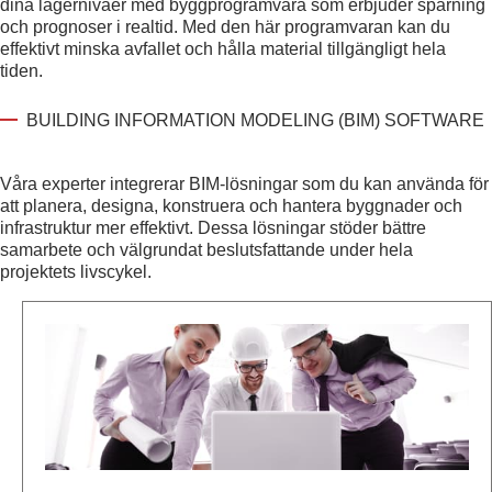
dina lagernivåer med byggprogramvara som erbjuder spårning
och prognoser i realtid. Med den här programvaran kan du
effektivt minska avfallet och hålla material tillgängligt hela
tiden.
BUILDING INFORMATION MODELING (BIM) SOFTWARE
Våra experter integrerar BIM-lösningar som du kan använda för
att planera, designa, konstruera och hantera byggnader och
infrastruktur mer effektivt. Dessa lösningar stöder bättre
samarbete och välgrundat beslutsfattande under hela
projektets livscykel.
C
O
N
S
T
R
U
C
T