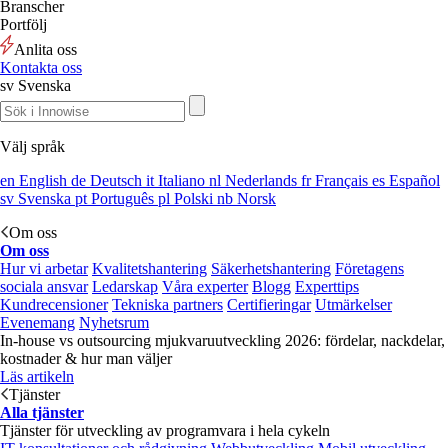
Branscher
Portfölj
Anlita oss
Kontakta oss
sv
Svenska
Välj språk
en
English
de
Deutsch
it
Italiano
nl
Nederlands
fr
Français
es
Español
sv
Svenska
pt
Português
pl
Polski
nb
Norsk
Om oss
Om oss
Hur vi arbetar
Kvalitetshantering
Säkerhetshantering
Företagens
sociala ansvar
Ledarskap
Våra experter
Blogg
Experttips
Kundrecensioner
Tekniska partners
Certifieringar
Utmärkelser
Evenemang
Nyhetsrum
In-house vs outsourcing mjukvaruutveckling 2026: fördelar, nackdelar,
kostnader & hur man väljer
Läs artikeln
Tjänster
Alla tjänster
Tjänster för utveckling av programvara i hela cykeln