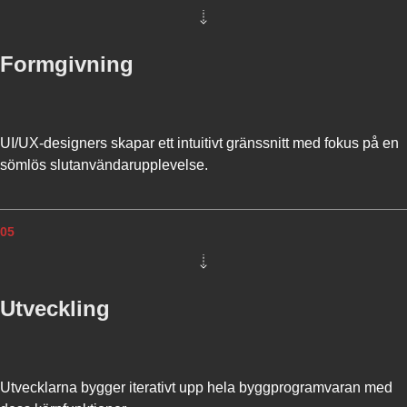
B
I
M
)
Formgivning
S
O
F
T
UI/UX-designers skapar ett intuitivt gränssnitt med fokus på en
W
A
sömlös slutanvändarupplevelse.
R
E
05
Utveckling
Utvecklarna bygger iterativt upp hela byggprogramvaran med