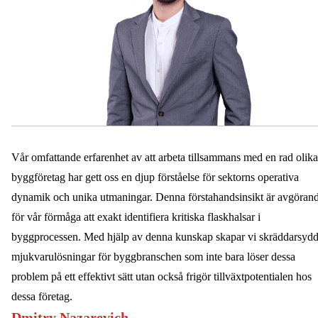
S
O
F
T
W
A
R
E
E
R
Vår omfattande erfarenhet av att arbeta tillsammans med en rad olika
P
S
byggföretag har gett oss en djup förståelse för sektorns operativa
O
dynamik och unika utmaningar. Denna förstahandsinsikt är avgöran
F
för vår förmåga att exakt identifiera kritiska flaskhalsar i
T
W
byggprocessen. Med hjälp av denna kunskap skapar vi skräddarsyd
A
mjukvarulösningar för byggbranschen som inte bara löser dessa
R
E
problem på ett effektivt sätt utan också frigör tillväxtpotentialen hos
F
dessa företag.
O
Dmitry Nazarevich