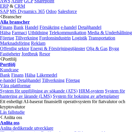
AWS
Azure
GCP
Sharepoint
ERP
&
CRM
SAP
MS Dynamics 365
Odoo
Salesforce
Branscher
Alla branscher
Finans
Bank
Handel
Försäkring
e‑handel
Detaljhandel
Hälsa
Farmaci
Utbildning
Telekommunikation
Media & Underhållning
Företag
Tillverkning
Fordonsindustrin
Logistik
Transportation
Marknadsföring
Reklam
Offentlig sektor
Energi & Försörjningstjänster
Olja & Gas
Bygg
Fastigheter
Jordbruk
Resor
Portfölj
Portfölj
Kundcase
Bank
Finans
Hälsa
Läkemedel
e‑handel
Detaljhandel
Tillverkning
Företag
Våra plattformar
System för uppföljning av sökande (ATS)
HRM-system
System för
hantering av lärande (LMS)
System för bokning av arbetsplatser
Ett enhetligt AI-baserat finansiellt operativsystem för fiatvalutor och
kryptovalutor
Läs fallstudie
Anlita oss
Anlita oss
Anlita dedikerade utvecklare