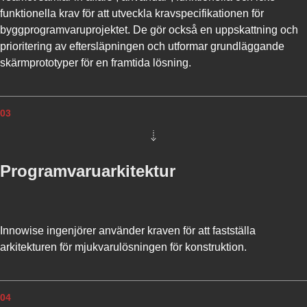
N
funktionella krav för att utveckla kravspecifikationen för
G
byggprogramvaruprojektet. De gör också en uppskattning och
I
N
prioritering av eftersläpningen och utformar grundläggande
F
skärmprototyper för en framtida lösning.
O
R
M
03
A
T
I
O
Programvaruarkitektur
N
M
O
D
E
Innowise ingenjörer använder kraven för att fastställa
L
arkitekturen för mjukvarulösningen för konstruktion.
I
N
G
(
04