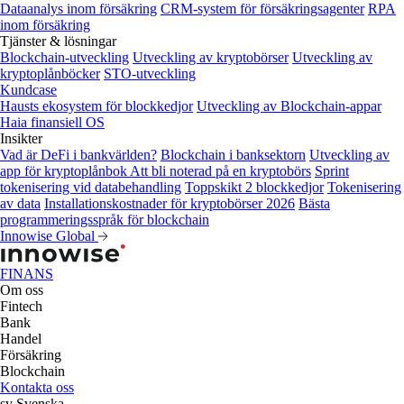
Dataanalys inom försäkring
CRM-system för försäkringsagenter
RPA
inom försäkring
Tjänster & lösningar
Blockchain-utveckling
Utveckling av kryptobörser
Utveckling av
kryptoplånböcker
STO-utveckling
Kundcase
Hausts ekosystem för blockkedjor
Utveckling av Blockchain-appar
Haia finansiell OS
Insikter
Vad är DeFi i bankvärlden?
Blockchain i banksektorn
Utveckling av
app för kryptoplånbok
Att bli noterad på en kryptobörs
Sprint
tokenisering vid databehandling
Toppskikt 2 blockkedjor
Tokenisering
av data
Installationskostnader för kryptobörser 2026
Bästa
programmeringsspråk för blockchain
Innowise Global
FINANS
Om oss
Fintech
Bank
Handel
Försäkring
Blockchain
Kontakta oss
sv
Svenska