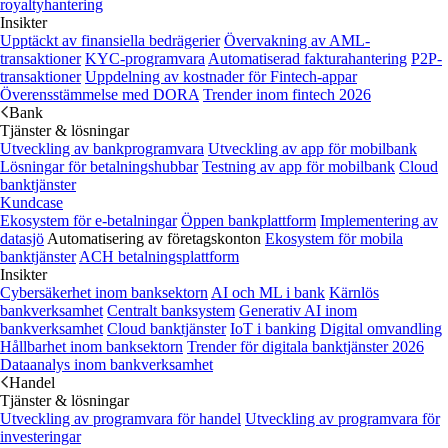
royaltyhantering
Insikter
Upptäckt av finansiella bedrägerier
Övervakning av AML-
transaktioner
KYC-programvara
Automatiserad fakturahantering
P2P-
transaktioner
Uppdelning av kostnader för Fintech-appar
Överensstämmelse med DORA
Trender inom fintech 2026
Bank
Tjänster & lösningar
Utveckling av bankprogramvara
Utveckling av app för mobilbank
Lösningar för betalningshubbar
Testning av app för mobilbank
Cloud
banktjänster
Kundcase
Ekosystem för e-betalningar
Öppen bankplattform
Implementering av
datasjö
Automatisering av företagskonton
Ekosystem för mobila
banktjänster
ACH betalningsplattform
Insikter
Cybersäkerhet inom banksektorn
AI och ML i bank
Kärnlös
bankverksamhet
Centralt banksystem
Generativ AI inom
bankverksamhet
Cloud banktjänster
IoT i banking
Digital omvandling
Hållbarhet inom banksektorn
Trender för digitala banktjänster 2026
Dataanalys inom bankverksamhet
Handel
Tjänster & lösningar
Utveckling av programvara för handel
Utveckling av programvara för
investeringar