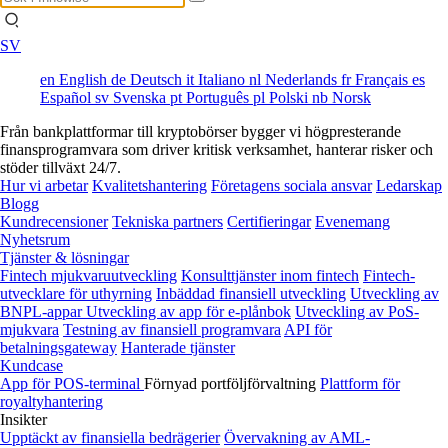
SV
en
English
de
Deutsch
it
Italiano
nl
Nederlands
fr
Français
es
Español
sv
Svenska
pt
Português
pl
Polski
nb
Norsk
Från bankplattformar till kryptobörser bygger vi högpresterande
finansprogramvara som driver kritisk verksamhet, hanterar risker och
stöder tillväxt 24/7.
Hur vi arbetar
Kvalitetshantering
Företagens sociala ansvar
Ledarskap
Blogg
Kundrecensioner
Tekniska partners
Certifieringar
Evenemang
Nyhetsrum
Tjänster & lösningar
Fintech mjukvaruutveckling
Konsulttjänster inom fintech
Fintech-
utvecklare för uthyrning
Inbäddad finansiell utveckling
Utveckling av
BNPL-appar
Utveckling av app för e-plånbok
Utveckling av PoS-
mjukvara
Testning av finansiell programvara
API för
betalningsgateway
Hanterade tjänster
Kundcase
App för POS-terminal
Förnyad portföljförvaltning
Plattform för
royaltyhantering
Insikter
Upptäckt av finansiella bedrägerier
Övervakning av AML-