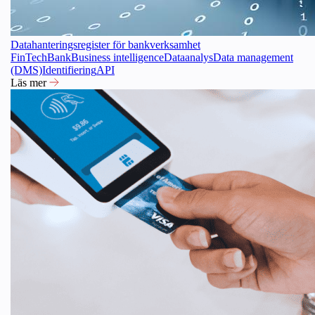
Datahanteringsregister för bankverksamhet
FinTech
Bank
Business intelligence
Dataanalys
Data management
(DMS)
Identifiering
API
Läs mer