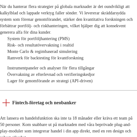
När du hanterar flera strategier på globala marknader är det oundvikligt att
kalkylblad och lappade verktyg faller sönder. Vi levererar skräddarsydda
system som förenar genomförandet, stärker den kvantitativa forskningen och
förbättrar portfölj- och riskhanteringen, vilket hjälper dig att konsekvent
generera alfa för dina kunder.
System för portföljhantering (PMS)
Risk- och resultatövervakning i realtid
Monte Carlo & regimbaserad simulering
Ramverk för backtesting för kvantforskning
Instrumentpaneler och analyser för flera tillgångar
Övervakning av efterlevnad och verifieringskedjor
Lager för genomförande av strategi (API-driven)
Fintech-företag och neobanker
Att lansera en handelsfunktion ska inte ta 18 månader eller kräva ett team på
50 personer. Kom snabbare ut på marknaden med våra beprövade plug-and-
play-moduler som integrerar handel i din app direkt, med en ren design och