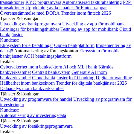
transaktioner
KYC-programvara
Automatiserad fakturahantering
P2P-
transaktioner
Uppdelning av kostnader för Fintech-appar
Överensstämmelse med DORA
Trender inom fintech 2026
Tjänster & lösningar
Utveckling av bankprogramvara
Utveckling av app för mobilbank
Lösningar för betalningshubbar
Testning av app för mobilbank
Cloud
banktjänster
Kundcase
Ekosystem för e-betalningar
Öppen bankplattform
Implementering av
datasjö
Automatisering av företagskonton
Ekosystem för mobila
banktjänster
ACH betalningsplattform
Insikter
Cybersäkerhet inom banksektorn
AI och ML i bank
Kärnlös
bankverksamhet
Centralt banksystem
Generativ AI inom
bankverksamhet
Cloud banktjänster
IoT i banking
Digital omvandling
Hållbarhet inom banksektorn
Trender för digitala banktjänster 2026
Dataanalys inom bankverksamhet
Tjänster & lösningar
Utveckling av programvara för handel
Utveckling av programvara för
investeringar
Kundcase
Automatisering av investeringsdata
Tjänster & lösningar
Utveckling av försäkringsprogramvara
Insikter