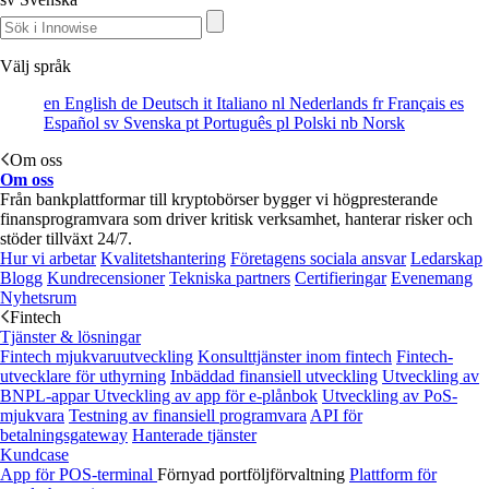
Välj språk
en
English
de
Deutsch
it
Italiano
nl
Nederlands
fr
Français
es
Español
sv
Svenska
pt
Português
pl
Polski
nb
Norsk
Om oss
Om oss
Från bankplattformar till kryptobörser bygger vi högpresterande
finansprogramvara som driver kritisk verksamhet, hanterar risker och
stöder tillväxt 24/7.
Hur vi arbetar
Kvalitetshantering
Företagens sociala ansvar
Ledarskap
Blogg
Kundrecensioner
Tekniska partners
Certifieringar
Evenemang
Nyhetsrum
Fintech
Tjänster & lösningar
Fintech mjukvaruutveckling
Konsulttjänster inom fintech
Fintech-
utvecklare för uthyrning
Inbäddad finansiell utveckling
Utveckling av
BNPL-appar
Utveckling av app för e-plånbok
Utveckling av PoS-
mjukvara
Testning av finansiell programvara
API för
betalningsgateway
Hanterade tjänster
Kundcase
App för POS-terminal
Förnyad portföljförvaltning
Plattform för