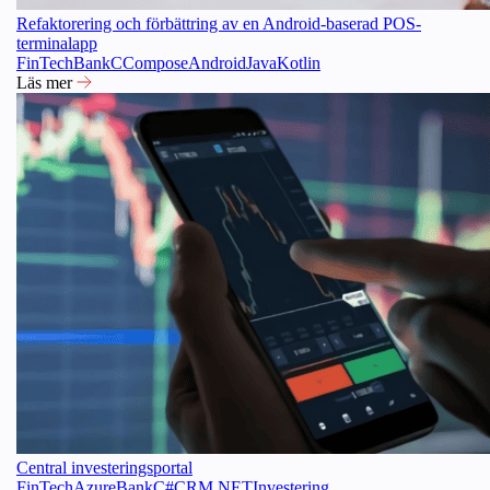
Refaktorering och förbättring av en Android-baserad POS-
terminalapp
FinTech
Bank
C
Compose
Android
Java
Kotlin
Läs mer
Central investeringsportal
FinTech
Azure
Bank
C#
CRM
.NET
Investering