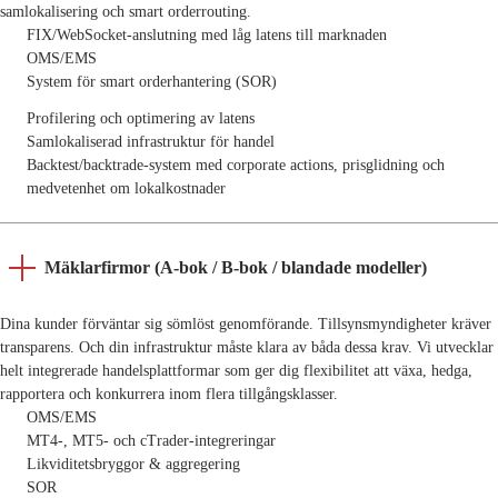
samlokalisering och smart orderrouting.
FIX/WebSocket-anslutning med låg latens till marknaden
OMS/EMS
System för smart orderhantering (SOR)
Profilering och optimering av latens
Samlokaliserad infrastruktur för handel
Backtest/backtrade-system med corporate actions, prisglidning och
medvetenhet om lokalkostnader
Mäklarfirmor (A-bok / B-bok / blandade modeller)
Dina kunder förväntar sig sömlöst genomförande. Tillsynsmyndigheter kräver
transparens. Och din infrastruktur måste klara av båda dessa krav. Vi utvecklar
helt integrerade handelsplattformar som ger dig flexibilitet att växa, hedga,
rapportera och konkurrera inom flera tillgångsklasser.
OMS/EMS
MT4-, MT5- och cTrader-integreringar
Likviditetsbryggor & aggregering
SOR