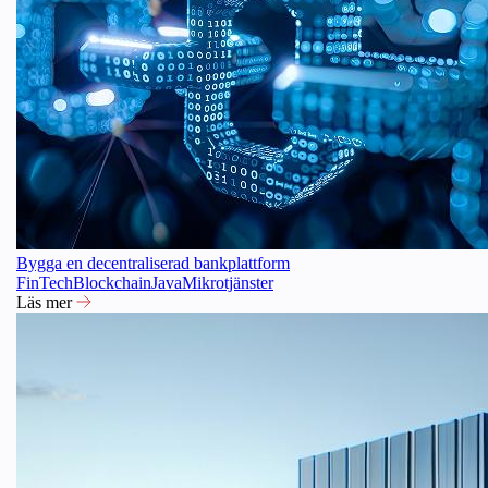
Bygga en decentraliserad bankplattform
FinTech
Blockchain
Java
Mikrotjänster
Läs mer