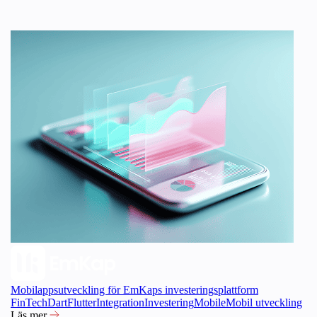
Mobilappsutveckling för EmKaps investeringsplattform
FinTech
Dart
Flutter
Integration
Investering
Mobile
Mobil utveckling
Läs mer