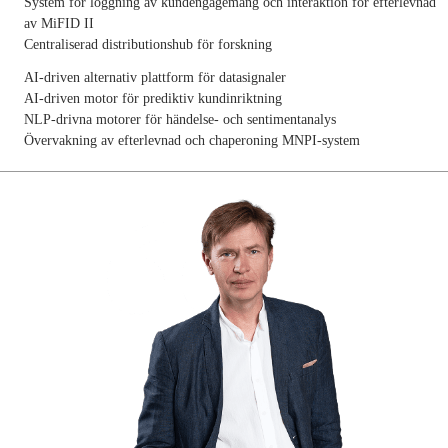
System för loggning av kundengagemang och interaktion för efterlevnad
av MiFID II
Centraliserad distributionshub för forskning
AI-driven alternativ plattform för datasignaler
AI-driven motor för prediktiv kundinriktning
NLP-drivna motorer för händelse- och sentimentanalys
Övervakning av efterlevnad och chaperoning MNPI-system