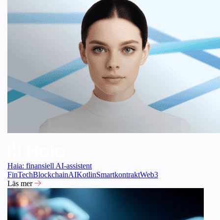
Haia: finansiell AI-assistent
FinTech
Blockchain
AI
Kotlin
Smartkontrakt
Web3
Läs mer