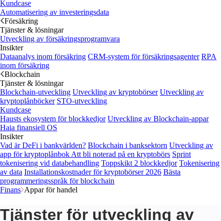
Kundcase
Automatisering av investeringsdata
Försäkring
Tjänster & lösningar
Utveckling av försäkringsprogramvara
Insikter
Dataanalys inom försäkring
CRM-system för försäkringsagenter
RPA
inom försäkring
Blockchain
Tjänster & lösningar
Blockchain-utveckling
Utveckling av kryptobörser
Utveckling av
kryptoplånböcker
STO-utveckling
Kundcase
Hausts ekosystem för blockkedjor
Utveckling av Blockchain-appar
Haia finansiell OS
Insikter
Vad är DeFi i bankvärlden?
Blockchain i banksektorn
Utveckling av
app för kryptoplånbok
Att bli noterad på en kryptobörs
Sprint
tokenisering vid databehandling
Toppskikt 2 blockkedjor
Tokenisering
av data
Installationskostnader för kryptobörser 2026
Bästa
programmeringsspråk för blockchain
Finans
Appar för handel
Tjänster för utveckling av