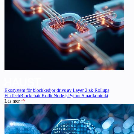
Ekosystem för blockkedjor drivs av Layer 2 zk-Rollups
FinTech
Blockchain
Kotlin
Node.js
Python
Smartkontrakt
Läs mer