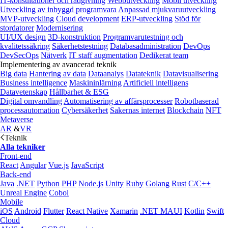
IT-konsultationer och rådgivning
Webbutveckling
Mobil utveckling
Utveckling av inbyggd programvara
Anpassad mjukvaruutveckling
MVP-utveckling
Cloud development
ERP-utveckling
Stöd för
stordatorer
Modernisering
UI/UX design
3D-konstruktion
Programvarutestning och
kvalitetssäkring
Säkerhetstestning
Databasadministration
DevOps
DevSecOps
Nätverk
IT staff augmentation
Dedikerat team
Implementering av avancerad teknik
Big data
Hantering av data
Dataanalys
Datateknik
Datavisualisering
Business intelligence
Maskininlärning
Artificiell intelligens
Datavetenskap
Hållbarhet & ESG
Digital omvandling
Automatisering av affärsprocesser
Robotbaserad
processautomation
Cybersäkerhet
Sakernas internet
Blockchain
NFT
Metaverse
AR
&
VR
Teknik
Alla tekniker
Front-end
React
Angular
Vue.js
JavaScript
Back-end
Java
.NET
Python
PHP
Node.js
Unity
Ruby
Golang
Rust
C/C++
Unreal Engine
Cobol
Mobile
iOS
Android
Flutter
React Native
Xamarin
.NET MAUI
Kotlin
Swift
Cloud