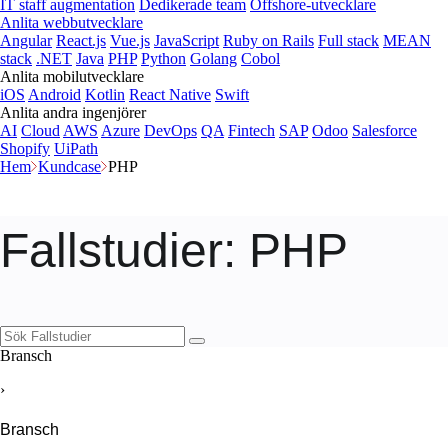
IT staff augmentation
Dedikerade team
Offshore-utvecklare
Anlita webbutvecklare
Angular
React.js
Vue.js
JavaScript
Ruby on Rails
Full stack
MEAN
stack
.NET
Java
PHP
Python
Golang
Cobol
Anlita mobilutvecklare
iOS
Android
Kotlin
React Native
Swift
Anlita andra ingenjörer
AI
Cloud
AWS
Azure
DevOps
QA
Fintech
SAP
Odoo
Salesforce
Shopify
UiPath
Hem
Kundcase
PHP
Fallstudier
: PHP
Bransch
›
Bransch