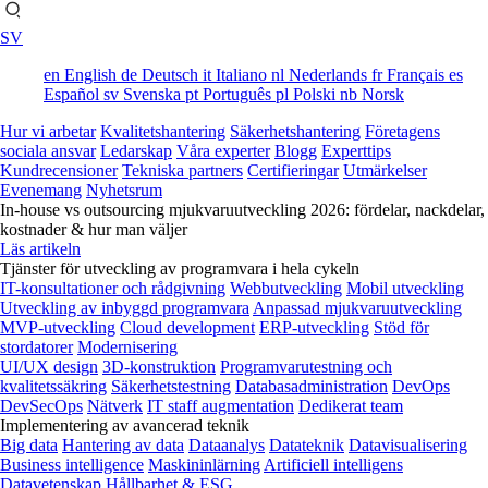
SV
en
English
de
Deutsch
it
Italiano
nl
Nederlands
fr
Français
es
Español
sv
Svenska
pt
Português
pl
Polski
nb
Norsk
Hur vi arbetar
Kvalitetshantering
Säkerhetshantering
Företagens
sociala ansvar
Ledarskap
Våra experter
Blogg
Experttips
Kundrecensioner
Tekniska partners
Certifieringar
Utmärkelser
Evenemang
Nyhetsrum
In-house vs outsourcing mjukvaruutveckling 2026: fördelar, nackdelar,
kostnader & hur man väljer
Läs artikeln
Tjänster för utveckling av programvara i hela cykeln
IT-konsultationer och rådgivning
Webbutveckling
Mobil utveckling
Utveckling av inbyggd programvara
Anpassad mjukvaruutveckling
MVP-utveckling
Cloud development
ERP-utveckling
Stöd för
stordatorer
Modernisering
UI/UX design
3D-konstruktion
Programvarutestning och
kvalitetssäkring
Säkerhetstestning
Databasadministration
DevOps
DevSecOps
Nätverk
IT staff augmentation
Dedikerat team
Implementering av avancerad teknik
Big data
Hantering av data
Dataanalys
Datateknik
Datavisualisering
Business intelligence
Maskininlärning
Artificiell intelligens
Datavetenskap
Hållbarhet & ESG