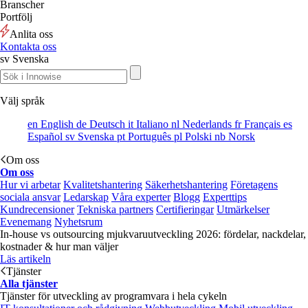
Branscher
Portfölj
Anlita oss
Kontakta oss
sv
Svenska
Välj språk
en
English
de
Deutsch
it
Italiano
nl
Nederlands
fr
Français
es
Español
sv
Svenska
pt
Português
pl
Polski
nb
Norsk
Om oss
Om oss
Hur vi arbetar
Kvalitetshantering
Säkerhetshantering
Företagens
sociala ansvar
Ledarskap
Våra experter
Blogg
Experttips
Kundrecensioner
Tekniska partners
Certifieringar
Utmärkelser
Evenemang
Nyhetsrum
In-house vs outsourcing mjukvaruutveckling 2026: fördelar, nackdelar,
kostnader & hur man väljer
Läs artikeln
Tjänster
Alla tjänster
Tjänster för utveckling av programvara i hela cykeln