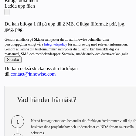
Bifoga dokument
Ladda upp filen
Du kan bifoga 1 fil på upp till 2 MB. Giltiga filformat: pdf, jpg,
jpeg, png.
Genom att klicka på Skicka samtycker du till att Innowise behandlar dina
personuppgifter enligt våra
Integritetspolicy
för att förse dig med relevant information.
Genom att lämna ditt telefonnummer samtycker du till att vi kan kontakta dig via
röstsamtal, SMS och meddelandeappar. Samtals-, meddelande- och datataxor kan gälla.
Du kan också skicka oss din förfrågan
till
contact@innowise.com
Vad händer härnäst?
1
När vi har tagit emot och behandlat din förfrågan återkommer vi till dig fö
beskriva dina projektbehov och undertecknar en NDA för att säkerställa
sekretess.