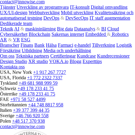
contact@innowise.com
Tjänster
Utveckling av programvara
IT-konsult
Digital omvandling
UX/UI-design
Webbutveckling
Mobil utveckling
Kvalitetssäkring och
automatiserad testning
DevOps
&
DevSecOps
IT staff augmentation
Dedikerade team
Teknik
AI
&
maskininlärning
Big data
Dataanalys
&
BI
Cloud
Cybersäkerhet
Blockchain
Sakernas internet
Embedded
&
Robotics
AR
&
VR
ESG
Branscher
Finans
Bank
Hälsa
Farmaci
e‑handel
Tillverkning
Logistik
Försäkring
Utbildning
Media och underhållning
Om oss
Tekniska partners
Certifieringar
Kundcase
Kundrecensioner
Design Studio
XR studio
VOKA.io
Blogg
Experttips
Kontakta oss
USA, New York
+1 917 267 7727
USA, Florida
+1 772 2322 7337
Tyskland
+49 681 988 999 59
Schweiz
+49 178 233 41 75
Österrike
+49 178 233 41 75
FAE
+971 58 527 4499
Storbritannien
+44 748 8817 958
Italien
+39 377 399 44 35
Sverige
+46 766 920 558
Polen
+48 517 370 938
contact@innowise.com