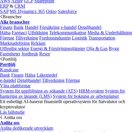
AWS
Azure
GCP
Sharepoint
ERP
&
CRM
SAP
MS Dynamics 365
Odoo
Salesforce
Branscher
Alla branscher
Finans
Bank
Handel
Försäkring
e‑handel
Detaljhandel
Hälsa
Farmaci
Utbildning
Telekommunikation
Media & Underhållning
Företag
Tillverkning
Fordonsindustrin
Logistik
Transportation
Marknadsföring
Reklam
Offentlig sektor
Energi & Försörjningstjänster
Olja & Gas
Bygg
Fastigheter
Jordbruk
Resor
Portfölj
Portfölj
Kundcase
Bank
Finans
Hälsa
Läkemedel
e‑handel
Detaljhandel
Tillverkning
Företag
Våra plattformar
System för uppföljning av sökande (ATS)
HRM-system
System för
hantering av lärande (LMS)
System för bokning av arbetsplatser
Ett enhetligt AI-baserat finansiellt operativsystem för fiatvalutor och
kryptovalutor
Läs fallstudie
Anlita oss
Anlita oss
Anlita dedikerade utvecklare