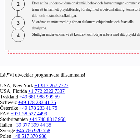
2
Efter att ha undersökt dina önskemål, behov och förväntningar kommer v
team att ta fram ett projektförslag förslag med arbetsomfattning, teamstorl
tids- och kostnadsberäkningar.
3
Vi ordnar ett möte med dig för att diskutera erbjudandet och fastställa
detaljerna.
4
Slutligen undertecknar vi ett kontrakt och börjar arbeta med ditt projekt di
●
Låt
Vi utvecklar programvara tillsammans!
USA, New York
+1 917 267 7727
USA, Florida
+1 772 2322 7337
Tyskland
+49 681 988 999 59
Schweiz
+49 178 233 41 75
Österrike
+49 178 233 41 75
FAE
+971 58 527 4499
Storbritannien
+44 748 8817 958
Italien
+39 377 399 44 35
Sverige
+46 766 920 558
Polen
+48 517 370 938