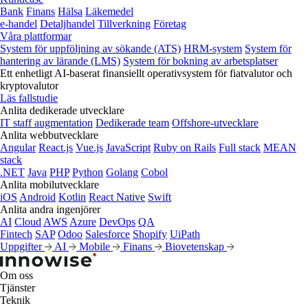
Bank
Finans
Hälsa
Läkemedel
e‑handel
Detaljhandel
Tillverkning
Företag
Våra plattformar
System för uppföljning av sökande (ATS)
HRM-system
System för
hantering av lärande (LMS)
System för bokning av arbetsplatser
Ett enhetligt AI-baserat finansiellt operativsystem för fiatvalutor och
kryptovalutor
Läs fallstudie
Anlita dedikerade utvecklare
IT staff augmentation
Dedikerade team
Offshore-utvecklare
Anlita webbutvecklare
Angular
React.js
Vue.js
JavaScript
Ruby on Rails
Full stack
MEAN
stack
.NET
Java
PHP
Python
Golang
Cobol
Anlita mobilutvecklare
iOS
Android
Kotlin
React Native
Swift
Anlita andra ingenjörer
AI
Cloud
AWS
Azure
DevOps
QA
Fintech
SAP
Odoo
Salesforce
Shopify
UiPath
Uppgifter
AI
Mobile
Finans
Biovetenskap
Om oss
Tjänster
Teknik