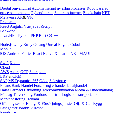
Digital omvandling
Automatisering av affärsprocesser
Robotbaserad
processautomation
Cybersäkerhet
Sakernas internet
Blockchain
NFT
Metaverse
AR
&
VR
Front-end
React
Angular
Vue.js
JavaScript
Back-end
Java
.NET
Python
PHP
Rust
C/C++
Node.js
Unity
Ruby
Golang
Unreal Engine
Cobol
Mobile
iOS
Android
Flutter
React Native
Xamarin
.NET MAUI
Swift
Kotlin
Cloud
AWS
Azure
GCP
Sharepoint
ERP
&
CRM
SAP
MS Dynamics 365
Odoo
Salesforce
Finans
Bank
Handel
Försäkring
e‑handel
Detaljhandel
Hälsa
Farmaci
Utbildning
Telekommunikation
Media & Underhållning
Företag
Tillverkning
Fordonsindustrin
Logistik
Transportation
Marknadsföring
Reklam
Offentlig sektor
Energi & Försörjningstjänster
Olja & Gas
Bygg
Fastigheter
Jordbruk
Resor
Kundcase