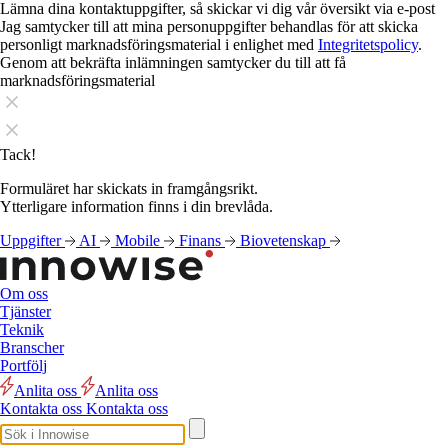
Lämna dina kontaktuppgifter, så skickar vi dig vår översikt via e-post
Jag samtycker till att mina personuppgifter behandlas för att skicka
personligt marknadsföringsmaterial i enlighet med
Integritetspolicy
.
Genom att bekräfta inlämningen samtycker du till att få
marknadsföringsmaterial
Tack!
Formuläret har skickats in framgångsrikt.
Ytterligare information finns i din brevlåda.
Uppgifter
AI
Mobile
Finans
Biovetenskap
Om oss
Tjänster
Teknik
Branscher
Portfölj
Anlita oss
Anlita oss
Kontakta oss
Kontakta oss