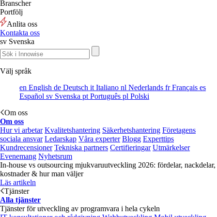
Branscher
Portfölj
Anlita oss
Kontakta oss
sv
Svenska
Välj språk
en
English
de
Deutsch
it
Italiano
nl
Nederlands
fr
Français
es
Español
sv
Svenska
pt
Português
pl
Polski
Om oss
Om oss
Hur vi arbetar
Kvalitetshantering
Säkerhetshantering
Företagens
sociala ansvar
Ledarskap
Våra experter
Blogg
Experttips
Kundrecensioner
Tekniska partners
Certifieringar
Utmärkelser
Evenemang
Nyhetsrum
In-house vs outsourcing mjukvaruutveckling 2026: fördelar, nackdelar,
kostnader & hur man väljer
Läs artikeln
Tjänster
Alla tjänster
Tjänster för utveckling av programvara i hela cykeln