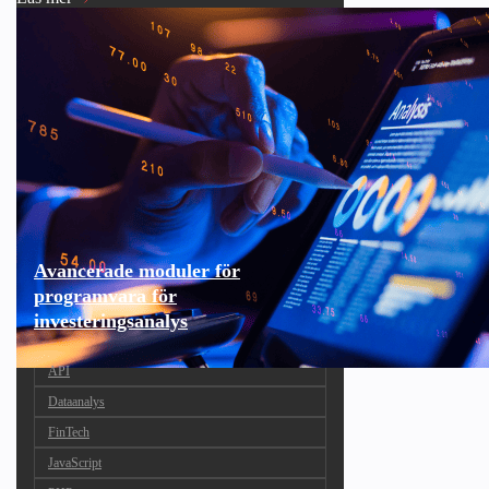
Avancerade moduler för
programvara för
investeringsanalys
API
Dataanalys
FinTech
JavaScript