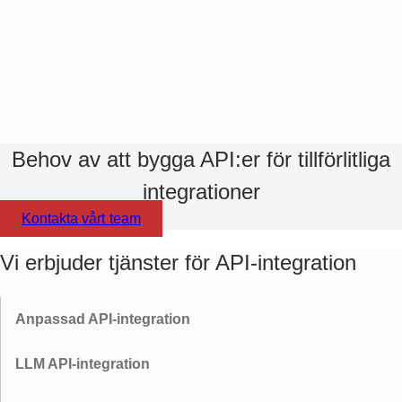
Behov av att bygga API:er för tillförlitliga
integrationer
Kontakta vårt team
Vi erbjuder tjänster för API-integration
Anpassad API-integration
Vi länkar egna interna system till externa plattformar.
LLM API-integration
Skräddarsydda middleware- och datamappningslager håller din
kärnverksamhetslogik intakt på båda sidor av integrationen.