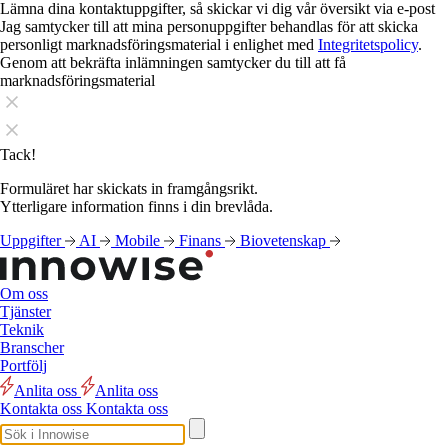
Lämna dina kontaktuppgifter, så skickar vi dig vår översikt via e-post
Jag samtycker till att mina personuppgifter behandlas för att skicka
personligt marknadsföringsmaterial i enlighet med
Integritetspolicy
.
Genom att bekräfta inlämningen samtycker du till att få
marknadsföringsmaterial
Tack!
Formuläret har skickats in framgångsrikt.
Ytterligare information finns i din brevlåda.
Uppgifter
AI
Mobile
Finans
Biovetenskap
Om oss
Tjänster
Teknik
Branscher
Portfölj
Anlita oss
Anlita oss
Kontakta oss
Kontakta oss