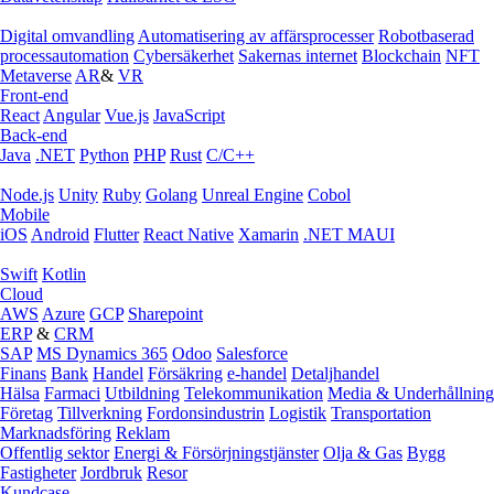
Digital omvandling
Automatisering av affärsprocesser
Robotbaserad
processautomation
Cybersäkerhet
Sakernas internet
Blockchain
NFT
Metaverse
AR
&
VR
Front-end
React
Angular
Vue.js
JavaScript
Back-end
Java
.NET
Python
PHP
Rust
C/C++
Node.js
Unity
Ruby
Golang
Unreal Engine
Cobol
Mobile
iOS
Android
Flutter
React Native
Xamarin
.NET MAUI
Swift
Kotlin
Cloud
AWS
Azure
GCP
Sharepoint
ERP
&
CRM
SAP
MS Dynamics 365
Odoo
Salesforce
Finans
Bank
Handel
Försäkring
e‑handel
Detaljhandel
Hälsa
Farmaci
Utbildning
Telekommunikation
Media & Underhållning
Företag
Tillverkning
Fordonsindustrin
Logistik
Transportation
Marknadsföring
Reklam
Offentlig sektor
Energi & Försörjningstjänster
Olja & Gas
Bygg
Fastigheter
Jordbruk
Resor
Kundcase