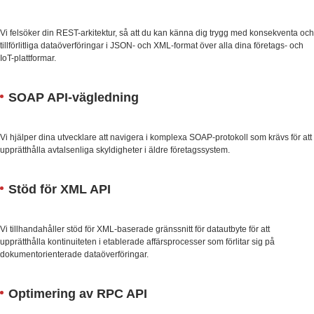
Vi felsöker din REST-arkitektur, så att du kan känna dig trygg med konsekventa och
tillförlitliga dataöverföringar i JSON- och XML-format över alla dina företags- och
IoT-plattformar.
SOAP API-vägledning
Vi hjälper dina utvecklare att navigera i komplexa SOAP-protokoll som krävs för att
upprätthålla avtalsenliga skyldigheter i äldre företagssystem.
Stöd för XML API
Vi tillhandahåller stöd för XML-baserade gränssnitt för datautbyte för att
upprätthålla kontinuiteten i etablerade affärsprocesser som förlitar sig på
dokumentorienterade dataöverföringar.
Optimering av RPC API