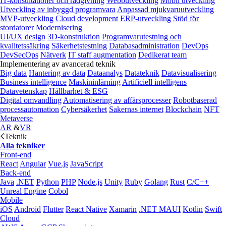
IT-konsultationer och rådgivning
Webbutveckling
Mobil utveckling
Utveckling av inbyggd programvara
Anpassad mjukvaruutveckling
MVP-utveckling
Cloud development
ERP-utveckling
Stöd för
stordatorer
Modernisering
UI/UX design
3D-konstruktion
Programvarutestning och
kvalitetssäkring
Säkerhetstestning
Databasadministration
DevOps
DevSecOps
Nätverk
IT staff augmentation
Dedikerat team
Implementering av avancerad teknik
Big data
Hantering av data
Dataanalys
Datateknik
Datavisualisering
Business intelligence
Maskininlärning
Artificiell intelligens
Datavetenskap
Hållbarhet & ESG
Digital omvandling
Automatisering av affärsprocesser
Robotbaserad
processautomation
Cybersäkerhet
Sakernas internet
Blockchain
NFT
Metaverse
AR
&
VR
Teknik
Alla tekniker
Front-end
React
Angular
Vue.js
JavaScript
Back-end
Java
.NET
Python
PHP
Node.js
Unity
Ruby
Golang
Rust
C/C++
Unreal Engine
Cobol
Mobile
iOS
Android
Flutter
React Native
Xamarin
.NET MAUI
Kotlin
Swift
Cloud