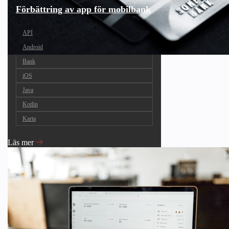
Förbättring av app för mobilbank
API
Android
Bank
iOS
Java
Kotlin
Karta
Läs mer