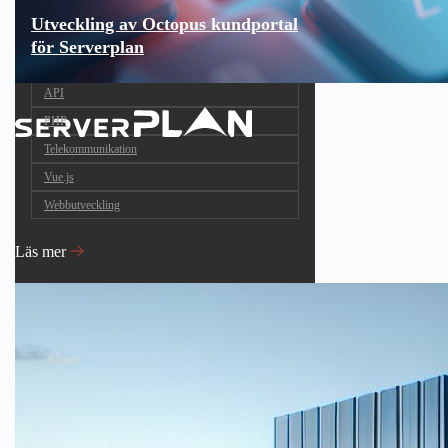
Utveckling av Octopus kundportal
för Serverplan
API
PHP
Telekommunikation
Vue.js
Webbutveckling
Läs mer