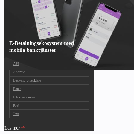
E-Betalningsekosystem med
mobila banktjänster
API
Android
Backend-utvecklare
Bank
Informationsteknik
iOS
Java
Läs mer