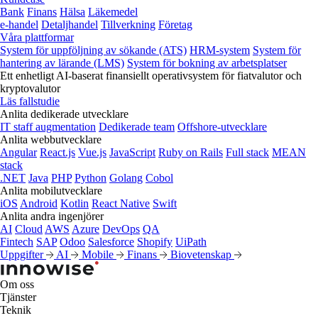
Bank
Finans
Hälsa
Läkemedel
e‑handel
Detaljhandel
Tillverkning
Företag
Våra plattformar
System för uppföljning av sökande (ATS)
HRM-system
System för
hantering av lärande (LMS)
System för bokning av arbetsplatser
Ett enhetligt AI-baserat finansiellt operativsystem för fiatvalutor och
kryptovalutor
Läs fallstudie
Anlita dedikerade utvecklare
IT staff augmentation
Dedikerade team
Offshore-utvecklare
Anlita webbutvecklare
Angular
React.js
Vue.js
JavaScript
Ruby on Rails
Full stack
MEAN
stack
.NET
Java
PHP
Python
Golang
Cobol
Anlita mobilutvecklare
iOS
Android
Kotlin
React Native
Swift
Anlita andra ingenjörer
AI
Cloud
AWS
Azure
DevOps
QA
Fintech
SAP
Odoo
Salesforce
Shopify
UiPath
Uppgifter
AI
Mobile
Finans
Biovetenskap
Om oss
Tjänster
Teknik