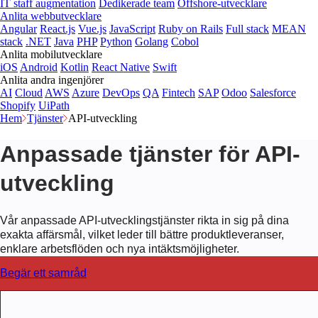
IT staff augmentation
Dedikerade team
Offshore-utvecklare
Anlita webbutvecklare
Angular
React.js
Vue.js
JavaScript
Ruby on Rails
Full stack
MEAN
stack
.NET
Java
PHP
Python
Golang
Cobol
Anlita mobilutvecklare
iOS
Android
Kotlin
React Native
Swift
Anlita andra ingenjörer
AI
Cloud
AWS
Azure
DevOps
QA
Fintech
SAP
Odoo
Salesforce
Shopify
UiPath
Hem
Tjänster
API-utveckling
Anpassade tjänster för API-
utveckling
Vår
anpassade API-utvecklingstjänster
rikta in sig på dina
exakta affärsmål, vilket leder till bättre produktleveranser,
enklare arbetsflöden och nya intäktsmöjligheter.
Begär ett samråd