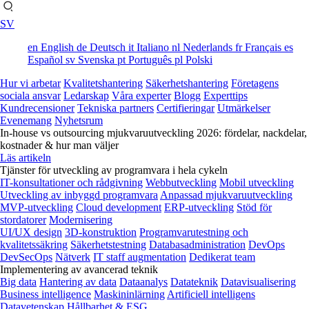
SV
en
English
de
Deutsch
it
Italiano
nl
Nederlands
fr
Français
es
Español
sv
Svenska
pt
Português
pl
Polski
Hur vi arbetar
Kvalitetshantering
Säkerhetshantering
Företagens
sociala ansvar
Ledarskap
Våra experter
Blogg
Experttips
Kundrecensioner
Tekniska partners
Certifieringar
Utmärkelser
Evenemang
Nyhetsrum
In-house vs outsourcing mjukvaruutveckling 2026: fördelar, nackdelar,
kostnader & hur man väljer
Läs artikeln
Tjänster för utveckling av programvara i hela cykeln
IT-konsultationer och rådgivning
Webbutveckling
Mobil utveckling
Utveckling av inbyggd programvara
Anpassad mjukvaruutveckling
MVP-utveckling
Cloud development
ERP-utveckling
Stöd för
stordatorer
Modernisering
UI/UX design
3D-konstruktion
Programvarutestning och
kvalitetssäkring
Säkerhetstestning
Databasadministration
DevOps
DevSecOps
Nätverk
IT staff augmentation
Dedikerat team
Implementering av avancerad teknik
Big data
Hantering av data
Dataanalys
Datateknik
Datavisualisering
Business intelligence
Maskininlärning
Artificiell intelligens
Datavetenskap
Hållbarhet & ESG