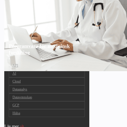
Programvara för medicinsk
forskning
API
AI
Cloud
Dataanalys
Datavetenskap
GCP
Hälsa
Läs mer