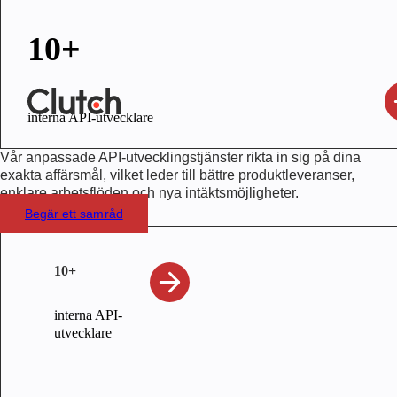
10+
interna API-utvecklare
Vår
anpassade API-utvecklingstjänster
rikta in sig på dina
exakta affärsmål, vilket leder till bättre produktleveranser,
enklare arbetsflöden och nya intäktsmöjligheter.
Begär ett samråd
10+
interna API-
utvecklare