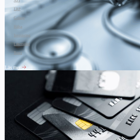
API
ERP
Golang
Hälsa
Investering
Läkemedel
React
Läs mer