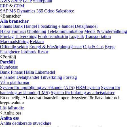
AWS
Azure
GCP
Sharepoint
ERP
&
CRM
SAP
MS Dynamics 365
Odoo
Salesforce
Branscher
Alla branscher
Finans
Bank
Handel
Försäkring
e‑handel
Detaljhandel
Hälsa
Farmaci
Utbildning
Telekommunikation
Media & Underhållning
Företag
Tillverkning
Fordonsindustrin
Logistik
Transportation
Marknadsföring
Reklam
Offentlig sektor
Energi & Försörjningstjänster
Olja & Gas
Bygg
Fastigheter
Jordbruk
Resor
Portfölj
Portfölj
Kundcase
Bank
Finans
Hälsa
Läkemedel
e‑handel
Detaljhandel
Tillverkning
Företag
Våra plattformar
System för uppföljning av sökande (ATS)
HRM-system
System för
hantering av lärande (LMS)
System för bokning av arbetsplatser
Ett enhetligt AI-baserat finansiellt operativsystem för fiatvalutor och
kryptovalutor
Läs fallstudie
Anlita oss
Anlita oss
Anlita dedikerade utvecklare