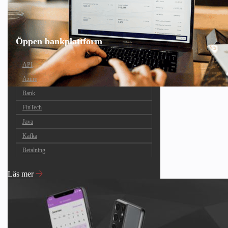
Öppen bankplattform
API
Azure
Bank
FinTech
Java
Kafka
Betalning
Läs mer