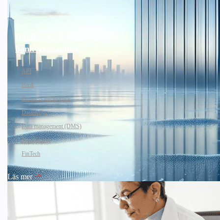
Datahanteringsregister för
bankverksamhet
API
Bank
Business intelligence
Dataanalys
Data management (DMS)
Identifiering
FinTech
Läs mer