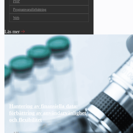
PHP
Programvaruförbättring
Web
Läs mer
Hantering av finansiella data:
förbättring av användarvänlighet
och flexibilitet