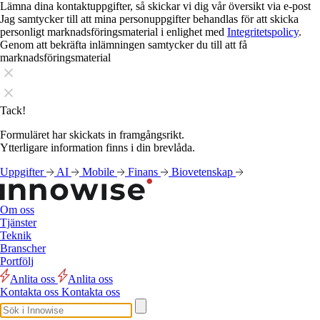
Lämna dina kontaktuppgifter, så skickar vi dig vår översikt via e-post
Jag samtycker till att mina personuppgifter behandlas för att skicka
personligt marknadsföringsmaterial i enlighet med
Integritetspolicy
.
Genom att bekräfta inlämningen samtycker du till att få
marknadsföringsmaterial
Tack!
Formuläret har skickats in framgångsrikt.
Ytterligare information finns i din brevlåda.
Uppgifter
AI
Mobile
Finans
Biovetenskap
Om oss
Tjänster
Teknik
Branscher
Portfölj
Anlita oss
Anlita oss
Kontakta oss
Kontakta oss