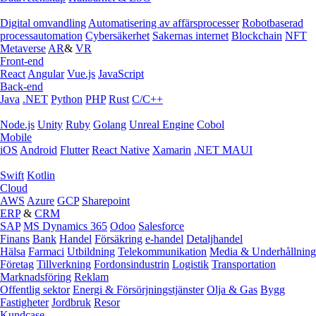
Digital omvandling
Automatisering av affärsprocesser
Robotbaserad
processautomation
Cybersäkerhet
Sakernas internet
Blockchain
NFT
Metaverse
AR
&
VR
Front-end
React
Angular
Vue.js
JavaScript
Back-end
Java
.NET
Python
PHP
Rust
C/C++
Node.js
Unity
Ruby
Golang
Unreal Engine
Cobol
Mobile
iOS
Android
Flutter
React Native
Xamarin
.NET MAUI
Swift
Kotlin
Cloud
AWS
Azure
GCP
Sharepoint
ERP
&
CRM
SAP
MS Dynamics 365
Odoo
Salesforce
Finans
Bank
Handel
Försäkring
e‑handel
Detaljhandel
Hälsa
Farmaci
Utbildning
Telekommunikation
Media & Underhållning
Företag
Tillverkning
Fordonsindustrin
Logistik
Transportation
Marknadsföring
Reklam
Offentlig sektor
Energi & Försörjningstjänster
Olja & Gas
Bygg
Fastigheter
Jordbruk
Resor
Kundcase