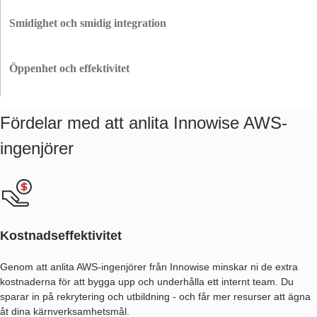
Behöver du lite extra hjälp eller stöd från ett helt team? Våra AWS-
utvecklare kan hoppa in i heltids- eller deltidsprojekt. Med våra flexibla
Smidighet och smidig integration
team eller personalförstärkning får du den vägledning du behöver exakt
när du behöver den.
Oavsett hur stort ditt team är eller hur ni arbetar kan våra specialister
anpassa sig till alla projekt. Vi ser till att allt stämmer överens med dina
Öppenhet och effektivitet
arbetsflöden och ökar effektiviteten i din verksamhet.
Vi tillhandahåller tydlig och transparent uppföljning av våra kunders
framsteg med arbetade timmar, slutförda uppgifter och projektets framsteg
Fördelar med att anlita Innowise AWS-
på regelbunden basis (dagligen eller veckovis, beroende på våra kunders
önskemål).
ingenjörer
Kostnadseffektivitet
Genom att anlita AWS-ingenjörer från Innowise minskar ni de extra
kostnaderna för att bygga upp och underhålla ett internt team. Du
sparar in på rekrytering och utbildning - och får mer resurser att ägna
åt dina kärnverksamhetsmål.