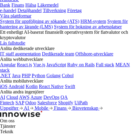
Bank
Finans
Hälsa
Läkemedel
e‑handel
Detaljhandel
Tillverkning
Företag
Våra plattformar
System för uppföljning av sökande (ATS)
HRM-system
System för
hantering av lärande (LMS)
System för bokning av arbetsplatser
Ett enhetligt AI-baserat finansiellt operativsystem för fiatvalutor och
kryptovalutor
Läs fallstudie
Anlita dedikerade utvecklare
IT staff augmentation
Dedikerade team
Offshore-utvecklare
Anlita webbutvecklare
Angular
React.js
Vue.js
JavaScript
Ruby on Rails
Full stack
MEAN
stack
.NET
Java
PHP
Python
Golang
Cobol
Anlita mobilutvecklare
iOS
Android
Kotlin
React Native
Swift
Anlita andra ingenjörer
AI
Cloud
AWS
Azure
DevOps
QA
Fintech
SAP
Odoo
Salesforce
Shopify
UiPath
Uppgifter
AI
Mobile
Finans
Biovetenskap
Om oss
Tjänster
Teknik