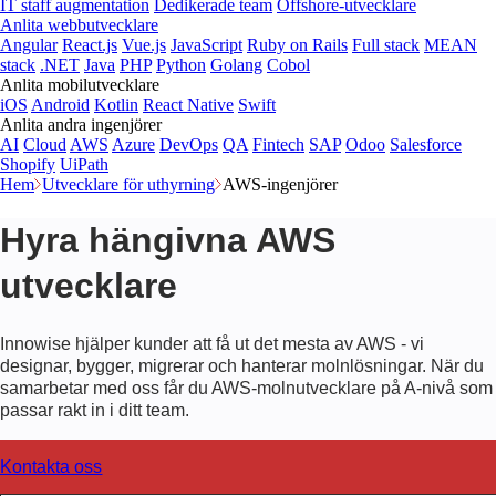
IT staff augmentation
Dedikerade team
Offshore-utvecklare
Anlita webbutvecklare
Angular
React.js
Vue.js
JavaScript
Ruby on Rails
Full stack
MEAN
stack
.NET
Java
PHP
Python
Golang
Cobol
Anlita mobilutvecklare
iOS
Android
Kotlin
React Native
Swift
Anlita andra ingenjörer
AI
Cloud
AWS
Azure
DevOps
QA
Fintech
SAP
Odoo
Salesforce
Shopify
UiPath
Hem
Utvecklare för uthyrning
AWS-ingenjörer
Hyra hängivna AWS
utvecklare
Innowise hjälper kunder att få ut det mesta av AWS - vi
designar, bygger, migrerar och hanterar molnlösningar. När du
samarbetar med oss får du AWS-molnutvecklare på A-nivå som
passar rakt in i ditt team.
Kontakta oss