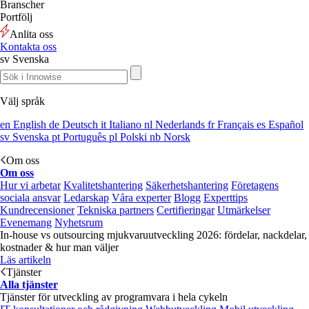
Branscher
Portfölj
Anlita oss
Kontakta oss
sv
Svenska
Välj språk
en
English
de
Deutsch
it
Italiano
nl
Nederlands
fr
Français
es
Español
sv
Svenska
pt
Português
pl
Polski
nb
Norsk
Om oss
Om oss
Hur vi arbetar
Kvalitetshantering
Säkerhetshantering
Företagens
sociala ansvar
Ledarskap
Våra experter
Blogg
Experttips
Kundrecensioner
Tekniska partners
Certifieringar
Utmärkelser
Evenemang
Nyhetsrum
In-house vs outsourcing mjukvaruutveckling 2026: fördelar, nackdelar,
kostnader & hur man väljer
Läs artikeln
Tjänster
Alla tjänster
Tjänster för utveckling av programvara i hela cykeln