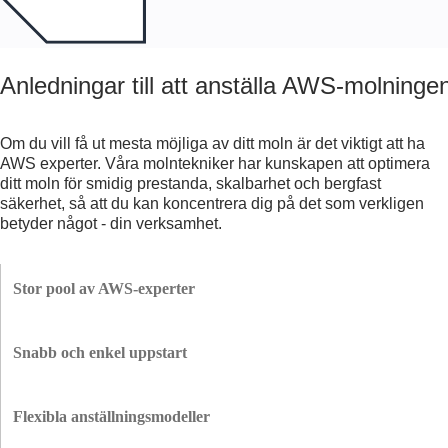
Anledningar till att anställa AWS-molninge
Om du vill få ut mesta möjliga av ditt moln är det viktigt att ha
AWS experter. Våra molntekniker har kunskapen att optimera
ditt moln för smidig prestanda, skalbarhet och bergfast
säkerhet, så att du kan koncentrera dig på det som verkligen
betyder något - din verksamhet.
Stor pool av AWS-experter
På Innowise har vi ett gediget team av AWS-experter som är redo att ta
sig an alla projekt, oavsett hur tuffa de är. Med mer än 60 talangfulla
Snabb och enkel uppstart
AWS-molnutvecklare kan vi hjälpa dig med allt som kommer i din väg.
Du får de bästa kandidaternas CV:n inom 1-2 dagar och våra utvecklare
kan sätta igång med ditt projekt på så kort tid som 1-2 veckor. På så sätt
Flexibla anställningsmodeller
kan du hålla allt på rätt spår.