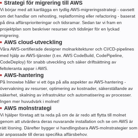
Strategi för migrering till AWS
Vi börjar med att kartlägga en tydlig AWS-migreringsstrategi - oavsett
om det handlar om rehosting, replatforming eller refactoring - baserat
på dina affärsprioriteringar och tidsramar. Sedan tar vi fram en
projektplan som beskriver resurser och tidslinjer för en lyckad
migrering.
AWS cloud-utveckling
Våra AWS-certifierade designer molnarkitekturer och CI/CD-pipelines
med hjälp av AWS-tjänster (t.ex. AWS CodeBuild, CodePipeline,
CodeDeploy) för snabb utveckling och säker driftsättning av
feltoleranta appar i AWS.
AWS-hantering
På Innowise håller vi ett öga på alla aspekter av AWS-hantering -
övervakning av resurser, optimering av kostnader, säkerställande av
säkerhet, skalning av infrastruktur och automatisering av processer.
Ingen mer huvudvärk i molnet!
AWS molnstrategi
Vi hjälper företag att ta reda på om de är redo att flytta till molnet
genom att utvärdera deras nuvarande installation och se om AWS är
rätt lösning. Därefter bygger vi handlingsbara AWS-molnstrategier som
är anpassade till deras specifika affärsbehov.