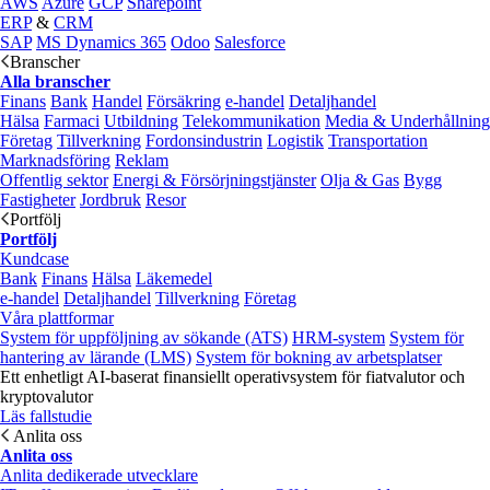
AWS
Azure
GCP
Sharepoint
ERP
&
CRM
SAP
MS Dynamics 365
Odoo
Salesforce
Branscher
Alla branscher
Finans
Bank
Handel
Försäkring
e‑handel
Detaljhandel
Hälsa
Farmaci
Utbildning
Telekommunikation
Media & Underhållning
Företag
Tillverkning
Fordonsindustrin
Logistik
Transportation
Marknadsföring
Reklam
Offentlig sektor
Energi & Försörjningstjänster
Olja & Gas
Bygg
Fastigheter
Jordbruk
Resor
Portfölj
Portfölj
Kundcase
Bank
Finans
Hälsa
Läkemedel
e‑handel
Detaljhandel
Tillverkning
Företag
Våra plattformar
System för uppföljning av sökande (ATS)
HRM-system
System för
hantering av lärande (LMS)
System för bokning av arbetsplatser
Ett enhetligt AI-baserat finansiellt operativsystem för fiatvalutor och
kryptovalutor
Läs fallstudie
Anlita oss
Anlita oss
Anlita dedikerade utvecklare