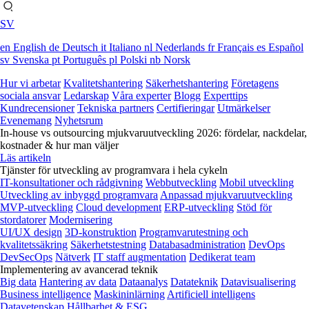
SV
en
English
de
Deutsch
it
Italiano
nl
Nederlands
fr
Français
es
Español
sv
Svenska
pt
Português
pl
Polski
nb
Norsk
Hur vi arbetar
Kvalitetshantering
Säkerhetshantering
Företagens
sociala ansvar
Ledarskap
Våra experter
Blogg
Experttips
Kundrecensioner
Tekniska partners
Certifieringar
Utmärkelser
Evenemang
Nyhetsrum
In-house vs outsourcing mjukvaruutveckling 2026: fördelar, nackdelar,
kostnader & hur man väljer
Läs artikeln
Tjänster för utveckling av programvara i hela cykeln
IT-konsultationer och rådgivning
Webbutveckling
Mobil utveckling
Utveckling av inbyggd programvara
Anpassad mjukvaruutveckling
MVP-utveckling
Cloud development
ERP-utveckling
Stöd för
stordatorer
Modernisering
UI/UX design
3D-konstruktion
Programvarutestning och
kvalitetssäkring
Säkerhetstestning
Databasadministration
DevOps
DevSecOps
Nätverk
IT staff augmentation
Dedikerat team
Implementering av avancerad teknik
Big data
Hantering av data
Dataanalys
Datateknik
Datavisualisering
Business intelligence
Maskininlärning
Artificiell intelligens
Datavetenskap
Hållbarhet & ESG