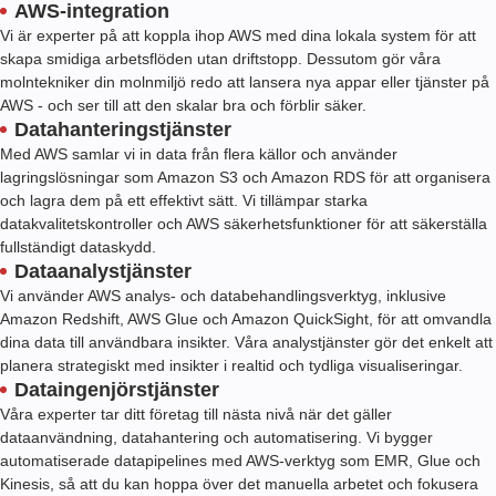
AWS-integration
Vi är experter på att koppla ihop AWS med dina lokala system för att
skapa smidiga arbetsflöden utan driftstopp. Dessutom gör våra
molntekniker din molnmiljö redo att lansera nya appar eller tjänster på
AWS - och ser till att den skalar bra och förblir säker.
Datahanteringstjänster
Med AWS samlar vi in data från flera källor och använder
lagringslösningar som Amazon S3 och Amazon RDS för att organisera
och lagra dem på ett effektivt sätt. Vi tillämpar starka
datakvalitetskontroller och AWS säkerhetsfunktioner för att säkerställa
fullständigt dataskydd.
Dataanalystjänster
Vi använder AWS analys- och databehandlingsverktyg, inklusive
Amazon Redshift, AWS Glue och Amazon QuickSight, för att omvandla
dina data till användbara insikter. Våra analystjänster gör det enkelt att
planera strategiskt med insikter i realtid och tydliga visualiseringar.
Dataingenjörstjänster
Våra experter tar ditt företag till nästa nivå när det gäller
dataanvändning, datahantering och automatisering. Vi bygger
automatiserade datapipelines med AWS-verktyg som EMR, Glue och
Kinesis, så att du kan hoppa över det manuella arbetet och fokusera