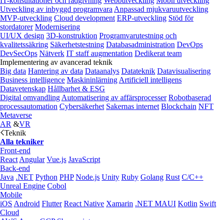
IT-konsultationer och rådgivning
Webbutveckling
Mobil utveckling
Utveckling av inbyggd programvara
Anpassad mjukvaruutveckling
MVP-utveckling
Cloud development
ERP-utveckling
Stöd för
stordatorer
Modernisering
UI/UX design
3D-konstruktion
Programvarutestning och
kvalitetssäkring
Säkerhetstestning
Databasadministration
DevOps
DevSecOps
Nätverk
IT staff augmentation
Dedikerat team
Implementering av avancerad teknik
Big data
Hantering av data
Dataanalys
Datateknik
Datavisualisering
Business intelligence
Maskininlärning
Artificiell intelligens
Datavetenskap
Hållbarhet & ESG
Digital omvandling
Automatisering av affärsprocesser
Robotbaserad
processautomation
Cybersäkerhet
Sakernas internet
Blockchain
NFT
Metaverse
AR
&
VR
Teknik
Alla tekniker
Front-end
React
Angular
Vue.js
JavaScript
Back-end
Java
.NET
Python
PHP
Node.js
Unity
Ruby
Golang
Rust
C/C++
Unreal Engine
Cobol
Mobile
iOS
Android
Flutter
React Native
Xamarin
.NET MAUI
Kotlin
Swift
Cloud