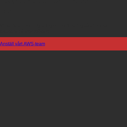
Uppgradera ditt moln med vårt AWS-
team!
Vi hanterar molnmigrering och optimering så att du kan
fokusera på affärstillväxt
Anställ vårt AWS-team