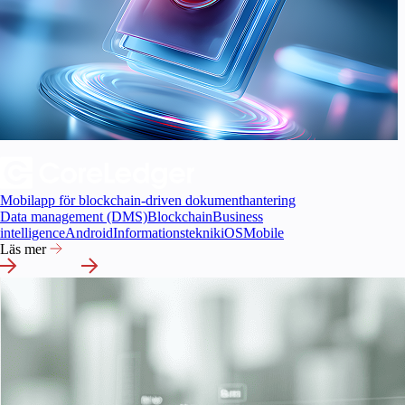
Mobilapp för blockchain-driven dokumenthantering
Data management (DMS)
Blockchain
Business
intelligence
Android
Informationsteknik
iOS
Mobile
Läs mer