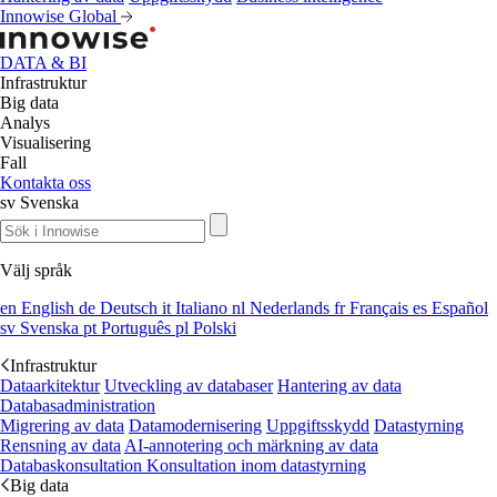
Innowise Global
DATA & BI
Infrastruktur
Big data
Analys
Visualisering
Fall
Kontakta oss
sv
Svenska
Välj språk
en
English
de
Deutsch
it
Italiano
nl
Nederlands
fr
Français
es
Español
sv
Svenska
pt
Português
pl
Polski
Infrastruktur
Dataarkitektur
Utveckling av databaser
Hantering av data
Databasadministration
Migrering av data
Datamodernisering
Uppgiftsskydd
Datastyrning
Rensning av data
AI-annotering och märkning av data
Databaskonsultation
Konsultation inom datastyrning
Big data