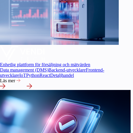
Enhetlig plattform för försäljning och mätvärden
Data management (DMS)
Backend-utvecklare
Frontend-
utvecklare
IoT
Python
React
Detaljhandel
Läs mer