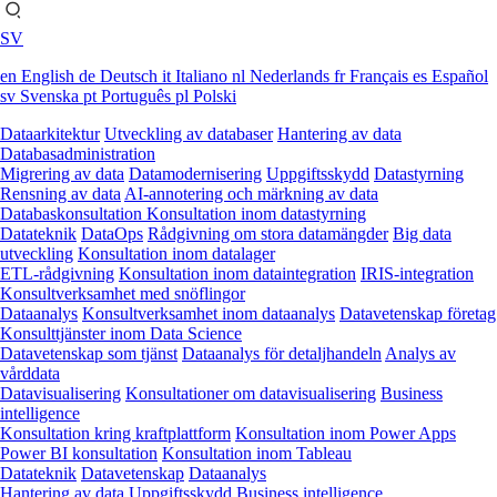
SV
en
English
de
Deutsch
it
Italiano
nl
Nederlands
fr
Français
es
Español
sv
Svenska
pt
Português
pl
Polski
Dataarkitektur
Utveckling av databaser
Hantering av data
Databasadministration
Migrering av data
Datamodernisering
Uppgiftsskydd
Datastyrning
Rensning av data
AI-annotering och märkning av data
Databaskonsultation
Konsultation inom datastyrning
Datateknik
DataOps
Rådgivning om stora datamängder
Big data
utveckling
Konsultation inom datalager
ETL-rådgivning
Konsultation inom dataintegration
IRIS-integration
Konsultverksamhet med snöflingor
Dataanalys
Konsultverksamhet inom dataanalys
Datavetenskap företag
Konsulttjänster inom Data Science
Datavetenskap som tjänst
Dataanalys för detaljhandeln
Analys av
vårddata
Datavisualisering
Konsultationer om datavisualisering
Business
intelligence
Konsultation kring kraftplattform
Konsultation inom Power Apps
Power BI konsultation
Konsultation inom Tableau
Datateknik
Datavetenskap
Dataanalys
Hantering av data
Uppgiftsskydd
Business intelligence