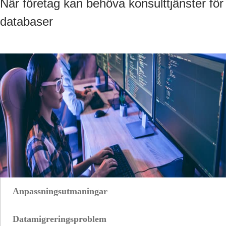
När företag kan behöva konsulttjänster för
databaser
Anpassningsutmaningar
Med våra konsulttjänster vägleder vi databasanpassning för att
möta omedelbara affärsbehov och förbättra den långsiktiga
Datamigreringsproblem
operativa effektiviteten.