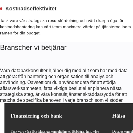
Kostnadseffektivitet
Tack vare vår strategiska resursfördelning och vårt skarpa öga för
kostnadshantering kan vårt team maximera värdet på tjänsterna inom
ramen för din budget.
Branscher vi betjänar
Våra databaskonsulter hjälper dig med allt som har med data
att göra: från hantering och organisation till analys och
användning. Oavsett om du använder data för att stödja
affärsverksamheten, fatta viktiga beslut eller planera nästa
strategiska steg, är våra konsulttjänster skräddarsydda för att
matcha de specifika behoven i varje bransch som vi stöder.
Finansiering och bank
Hälsa
Tack vare våra förstklassiga konsulttjänster förbättrar Innowise
Databaskonsulte