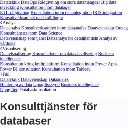
Datateknik
DataOps
Rådgivning om stora datamängder
Big data
utveckling
Konsultation inom datalager
ETL-rådgivning
Konsultation inom dataintegration
IRIS-integration
Konsultverksamhet med snöflingor
Analys
Dataanalys
Konsultverksamhet inom dataanalys
Datavetenskap företag
Konsulttjänster inom Data Science
Datavetenskap som tjänst
Dataanalys för detaljhandeln
Analys av
vårddata
Visualisering
Datavisualisering
Konsultationer om datavisualisering
Business
intelligence
Konsultation kring kraftplattform
Konsultation inom Power Apps
Power BI konsultation
Konsultation inom Tableau
Fall
Datateknik
Datavetenskap
Dataanalys
Hantering av data
Uppgiftsskydd
Business intelligence
Uppgifter
Databaskonsultation
Konsulttjänster för
databaser