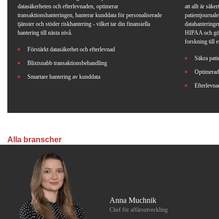
datasäkerheten och efterlevnaden, optimerar
att allt är säk
transaktionshanteringen, hanterar kunddata för personaliserade
patientjournale
tjänster och stöder riskhantering - vilket tar din finansiella
datahanteringe
hantering till nästa nivå.
HIPAA och gör
forskning till 
Förstärkt datasäkerhet och efterlevnad
Säkra pati
Blixtsnabb transaktionsbehandling
Optimerade
Smartare hantering av kunddata
Efterlevna
Alla branscher
Anna Muchnik
Chef för affärsutveckling