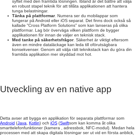
syftet med den framtida lösningen. Ibland är det bättre att välja
en robust stapel teknik för att tillåta applikationen att hantera
tunga belastningar.
Tänka på plattformar
. Numera ser du mobilappar som
fungerar på Android eller iOS separat. Det finns dock också så
kallade "Cross Platform Solutions" som kan lanseras på olika
plattformar. Lag bör överväga vilken plattform de bygger
applikationen för innan de väljer en teknisk stack.
Med tanke på säkerhetsfrågor
. Säkerhet är viktigt eftersom
även en mindre dataläckage kan leda till oförutsägbara
konsekvenser. Genom att välja rätt teknikstack kan du göra din
framtida applikation mer skyddad mot hot.
Utveckling av en native app
Detta avser att bygga en applikation för separata plattformar som
Android
(
Java
,
Kotlin
) och
iOS
(
Swift
som kan komma åt olika
smarttelefonfunktioner (kamera , adressbok, NFC-modul). Medan hela
processen med att skapa digitala lösningar ser ut vid en första anblick,