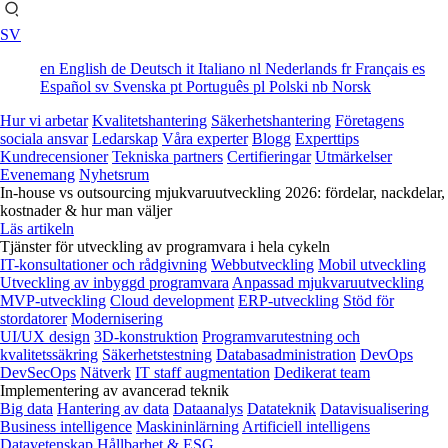
SV
en
English
de
Deutsch
it
Italiano
nl
Nederlands
fr
Français
es
Español
sv
Svenska
pt
Português
pl
Polski
nb
Norsk
Hur vi arbetar
Kvalitetshantering
Säkerhetshantering
Företagens
sociala ansvar
Ledarskap
Våra experter
Blogg
Experttips
Kundrecensioner
Tekniska partners
Certifieringar
Utmärkelser
Evenemang
Nyhetsrum
In-house vs outsourcing mjukvaruutveckling 2026: fördelar, nackdelar,
kostnader & hur man väljer
Läs artikeln
Tjänster för utveckling av programvara i hela cykeln
IT-konsultationer och rådgivning
Webbutveckling
Mobil utveckling
Utveckling av inbyggd programvara
Anpassad mjukvaruutveckling
MVP-utveckling
Cloud development
ERP-utveckling
Stöd för
stordatorer
Modernisering
UI/UX design
3D-konstruktion
Programvarutestning och
kvalitetssäkring
Säkerhetstestning
Databasadministration
DevOps
DevSecOps
Nätverk
IT staff augmentation
Dedikerat team
Implementering av avancerad teknik
Big data
Hantering av data
Dataanalys
Datateknik
Datavisualisering
Business intelligence
Maskininlärning
Artificiell intelligens
Datavetenskap
Hållbarhet & ESG