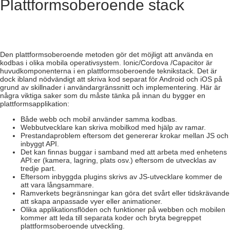
Plattformsoberoende stack
Den plattformsoberoende metoden gör det möjligt att använda en
kodbas i olika mobila operativsystem.
Ionic/Cordova /Capacitor är
huvudkomponenterna i en plattformsoberoende teknikstack. Det är
dock ibland nödvändigt att skriva kod separat för Android och iOS på
grund av skillnader i användargränssnitt och implementering. Här är
några viktiga saker som du måste tänka på innan du bygger en
plattformsapplikation:
Både webb och mobil använder samma kodbas.
Webbutvecklare kan skriva mobilkod med hjälp av ramar.
Prestandaproblem eftersom det genererar krokar mellan JS och
inbyggt API.
Det kan finnas buggar i samband med att arbeta med enhetens
API:er (kamera, lagring, plats osv.) eftersom de utvecklas av
tredje part.
Eftersom inbyggda plugins skrivs av JS-utvecklare kommer de
att vara långsammare.
Ramverkets begränsningar kan göra det svårt eller tidskrävande
att skapa anpassade vyer eller animationer.
Olika applikationsflöden och funktioner på webben och mobilen
kommer att leda till separata koder och bryta begreppet
plattformsoberoende utveckling.