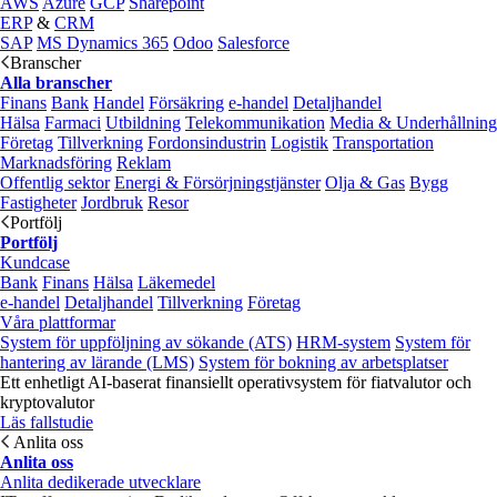
AWS
Azure
GCP
Sharepoint
ERP
&
CRM
SAP
MS Dynamics 365
Odoo
Salesforce
Branscher
Alla branscher
Finans
Bank
Handel
Försäkring
e‑handel
Detaljhandel
Hälsa
Farmaci
Utbildning
Telekommunikation
Media & Underhållning
Företag
Tillverkning
Fordonsindustrin
Logistik
Transportation
Marknadsföring
Reklam
Offentlig sektor
Energi & Försörjningstjänster
Olja & Gas
Bygg
Fastigheter
Jordbruk
Resor
Portfölj
Portfölj
Kundcase
Bank
Finans
Hälsa
Läkemedel
e‑handel
Detaljhandel
Tillverkning
Företag
Våra plattformar
System för uppföljning av sökande (ATS)
HRM-system
System för
hantering av lärande (LMS)
System för bokning av arbetsplatser
Ett enhetligt AI-baserat finansiellt operativsystem för fiatvalutor och
kryptovalutor
Läs fallstudie
Anlita oss
Anlita oss
Anlita dedikerade utvecklare