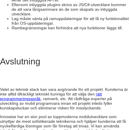
liknar det inbyggda API:et.
Eftersom inbyggda plugins skrivs av JS/C#-utvecklare kommer
de att vara långsammare än de som skapats av inbyggda
utvecklare.
Lag måste vänta på ramuppdateringar för att få ny funktionalitet
från OS-uppdateringar.
Rambegränsningar kan förhindra att nya funktioner läggs till.
Avslutning
Valet av teknisk stack kan vara avgörande för ett projekt. Kunderna är
inte alltid tillräckligt tekniskt kunniga för att välja den
rätt
programmeringsspråk
, ramverk, etc. Att rådfråga experter på
utveckling av mobil programvara innan ett projekt inleds fyller
kunskapsluckan och eliminerar risken för misslyckande.
Innowise har en stor pool av toppmoderna mobilutvecklare som
utnyttjar de mest sofistikerade teknikerna och hjälper kunderna att få
nyckelfärdiga lösningar som får företag att trivas. Vi kan använda