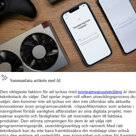
Sammanfatta artikeln med AI
Den viktigaste faktorn för att lyckas med
programvaruutveckling
är den
teknikstack du väljer. Det spelar ingen roll vilken utvecklingsprocess du
väljer, den kommer inte att lyckas om den inte utforskar alla aktuella
innovationer inom programvaruteknik.
</span
Människor som arbetar i
näringslivet förstår vanligtvis affärssidan av sina digitala projekt, men
saknar expertis och färdigheter för att översätta dem till faktiska
produkter. Den största utmaningen för dem är att välja rätt
programmeringsspråk, utvecklingsverktyg och ramverk.
Med rätt
teknikstack kan du inte bara framtidssäkra din mobilapp utan också
göra den enklare att underhålla, mer kompatibel och säker för framtida