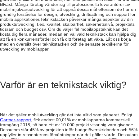
tillväxt. Många företag vänder sig till professionella leverantörer av
mobil mjukvaruutveckling för att uppnå dessa mål eftersom de har en
grundlig förståelse för design, utveckling, driftsättning och support för
mobila applikationer.
Teknikstacken påverkar många aspekter av din
produktutveckling, t.ex. kvalitet, skalbarhet, säkerhetsnivå, projektets
tidsram och budget osv. Om du väljer fel mobilappsteknik kan det
kosta dig flera månader, medan en väl vald teknikstack kan hjälpa dig
att få en konkurrensfördel och få ditt företag att växa. Låt oss börja
med en översikt över teknikstacken och de senaste teknikerna för
utveckling av mobilappar.
Varför är en teknikstack viktig?
När det gäller mobilutveckling går det inte alltid som planerat. Enligt
Gartner-rapport
, fick endast 00,01% av mobilapparna kommersiell
framgång 2018, så bara ett av 10 000 projekt visar sig vara givande.
Dessutom står 45% av projekten inför budgetöverskridanden och 56%
uppfyller intressenternas förväntningar när det gäller värde. Dessutom