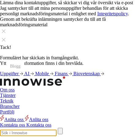
Lämna dina kontaktuppgifter, så skickar vi dig vår översikt via e-post
Jag samtycker till att mina personuppgifter behandlas för att skicka
personligt marknadsföringsmaterial i enlighet med
Integritetspolicy
.
Genom att bekräfta inlämningen samtycker du till att få
marknadsföringsmaterial
Tack!
Formuläret har skickats in framgångsrikt.
Ytterligare information finns i din brevlåda.
Blogg
Blogg
Blogg
Blogg
Blogg
Blogg
Blogg
Blogg
Blogg
Blogg
Blogg
Blogg
Uppgifter
AI
Mobile
Finans
Biovetenskap
Om oss
Tjänster
Teknik
Branscher
Portfölj
Anlita oss
Anlita oss
Kontakta oss
Kontakta oss