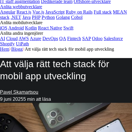
IT staff augmentation
Dedikerade team
Offshore-utvecklare
Anlita webbutvecklare
Angular
React.js
Vue.js
JavaScript
Ruby on Rails
Full stack
MEAN
stack
.NET
Java
PHP
Python
Golang
Cobol
Anlita mobilutvecklare
iOS
Android
Kotlin
React Native
Swift
Anlita andra ingenjörer
AI
Cloud
AWS
Azure
DevOps
QA
Fintech
SAP
Odoo
Salesforce
Shopify
UiPath
Hem
Blogg
Att välja rätt tech stack för mobil app utveckling
Att välja rätt tech stack för
mobil app utveckling
Pavel Skamartsou
9 juni 2025
5 min att läsa