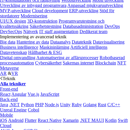
IT-konsultationer och rådgivning
Webbutveckling
Mobil utveckling
Utveckling av inbyggd programvara
Anpassad mjukvaruutveckling
MVP-utveckling
Cloud development
ERP-utveckling
Stöd för
stordatorer
Modernisering
UI/UX design
3D-konstruktion
Programvarutestning och
kvalitetssäkring
Säkerhetstestning
Databasadministration
DevOps
DevSecOps
Nätverk
IT staff augmentation
Dedikerat team
Implementering av avancerad teknik
Big data
Hantering av data
Dataanalys
Datateknik
Datavisualisering
Business intelligence
Maskininlärning
Artificiell intelligens
Datavetenskap
Hållbarhet & ESG
Digital omvandling
Automatisering av affärsprocesser
Robotbaserad
processautomation
Cybersäkerhet
Sakernas internet
Blockchain
NFT
Metaverse
AR
&
VR
Teknik
Alla tekniker
Front-end
React
Angular
Vue.js
JavaScript
Back-end
Java
.NET
Python
PHP
Node.js
Unity
Ruby
Golang
Rust
C/C++
Unreal Engine
Cobol
Mobile
iOS
Android
Flutter
React Native
Xamarin
.NET MAUI
Kotlin
Swift
Cloud