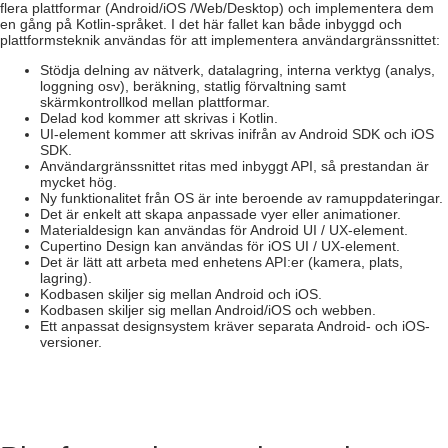
flera plattformar (Android/iOS /Web/Desktop) och implementera dem
en gång på Kotlin-språket. I det här fallet kan både inbyggd och
plattformsteknik användas för att implementera användargränssnittet:
Stödja delning av nätverk, datalagring, interna verktyg (analys,
loggning osv), beräkning, statlig förvaltning samt
skärmkontrollkod mellan plattformar.
Delad kod kommer att skrivas i Kotlin.
UI-element kommer att skrivas inifrån av Android SDK och iOS
SDK.
Användargränssnittet ritas med inbyggt API, så prestandan är
mycket hög.
Ny funktionalitet från OS är inte beroende av ramuppdateringar.
Det är enkelt att skapa anpassade vyer eller animationer.
Materialdesign kan användas för Android UI / UX-element.
Cupertino Design kan användas för iOS UI / UX-element.
Det är lätt att arbeta med enhetens API:er (kamera, plats,
lagring).
Kodbasen skiljer sig mellan Android och iOS.
Kodbasen skiljer sig mellan Android/iOS och webben.
Ett anpassat designsystem kräver separata Android- och iOS-
versioner.