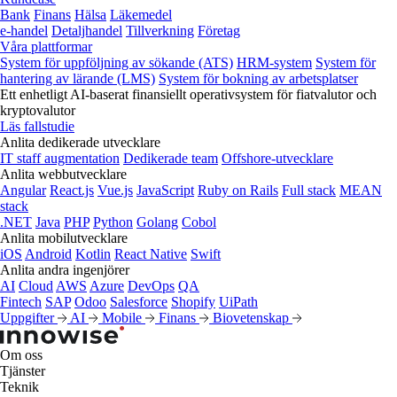
Bank
Finans
Hälsa
Läkemedel
e‑handel
Detaljhandel
Tillverkning
Företag
Våra plattformar
System för uppföljning av sökande (ATS)
HRM-system
System för
hantering av lärande (LMS)
System för bokning av arbetsplatser
Ett enhetligt AI-baserat finansiellt operativsystem för fiatvalutor och
kryptovalutor
Läs fallstudie
Anlita dedikerade utvecklare
IT staff augmentation
Dedikerade team
Offshore-utvecklare
Anlita webbutvecklare
Angular
React.js
Vue.js
JavaScript
Ruby on Rails
Full stack
MEAN
stack
.NET
Java
PHP
Python
Golang
Cobol
Anlita mobilutvecklare
iOS
Android
Kotlin
React Native
Swift
Anlita andra ingenjörer
AI
Cloud
AWS
Azure
DevOps
QA
Fintech
SAP
Odoo
Salesforce
Shopify
UiPath
Uppgifter
AI
Mobile
Finans
Biovetenskap
Om oss
Tjänster
Teknik