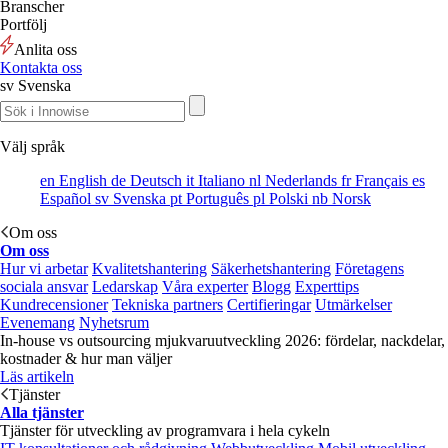
Branscher
Portfölj
Anlita oss
Kontakta oss
sv
Svenska
Välj språk
en
English
de
Deutsch
it
Italiano
nl
Nederlands
fr
Français
es
Español
sv
Svenska
pt
Português
pl
Polski
nb
Norsk
Om oss
Om oss
Hur vi arbetar
Kvalitetshantering
Säkerhetshantering
Företagens
sociala ansvar
Ledarskap
Våra experter
Blogg
Experttips
Kundrecensioner
Tekniska partners
Certifieringar
Utmärkelser
Evenemang
Nyhetsrum
In-house vs outsourcing mjukvaruutveckling 2026: fördelar, nackdelar,
kostnader & hur man väljer
Läs artikeln
Tjänster
Alla tjänster
Tjänster för utveckling av programvara i hela cykeln