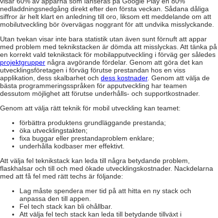
visar 60% av apparna som lanseras på Google Play en 80%
nedladdningsnedgång direkt efter den första veckan. Sådana dåliga
siffror är helt klart en anledning till oro, liksom ett meddelande om att
mobilutveckling bör övervägas noggrant för att undvika misslyckande.
Utan tvekan visar inte bara statistik utan även sunt förnuft att appar
med problem med teknikstacken är dömda att misslyckas. Att tänka på
en korrekt vald teknikstack för mobilapputveckling i förväg ger således
projektgrupper
några avgörande fördelar. Genom att göra det kan
utvecklingsföretagen i förväg förutse prestandan hos en viss
applikation, dess skalbarhet och
dess kostnader
. Genom att välja de
bästa programmeringsspråken för apputveckling har teamen
dessutom möjlighet att förutse underhålls- och supportkostnader.
Genom att välja rätt teknik för mobil utveckling kan teamet:
förbättra produktens grundläggande prestanda;
öka utvecklingstakten;
fixa buggar eller prestandaproblem enklare;
underhålla kodbaser mer effektivt.
Att välja fel teknikstack kan leda till några betydande problem,
flaskhalsar och till och med ökade utvecklingskostnader. Nackdelarna
med att få fel med rätt techs är följande:
Lag måste spendera mer tid på att hitta en ny stack och
anpassa den till appen.
Fel tech stack kan bli ohållbar.
Att välja fel tech stack kan leda till betydande tillväxt i