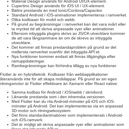
Material Design används för Android UI/UX-element.
Cupertino Design används för iOS UI / UX-element.
Bättre prestanda än med Ionic/Cordova/Capacitor.
Standard Android / iOS-animationer implementeras i ramverket.
Olika kodbaser för mobil och webb.
På grund av begränsningar i ramverket kan det vara svårt eller
ta mycket tid att skriva anpassade vyer eller animationer.
Eftersom inbyggda plugins skrivs av JS/C#-utvecklare kommer
de att vara långsammare än om de skrevs av inbyggda
utvecklare.
Det kommer att finnas prestandaproblem på grund av det
mellersta ramverket ovanför det inbyggda API:et.
Nya funktioner kommer endast att finnas tillgängliga efter
ramuppdateringar.
Rambegränsningar kan förhindra tillägg av nya funktioner.
Flutter är en hybridteknik. Kodbaser från webbapplikationer
återanvänds inte för att skapa mobilappar. På grund av sin egen
ritningsmotor är Flutter effektivare än Xamarin eller React native:
Samma kodbas för Android / iOS/webb / skrivbord.
Liknande prestanda som i den inhemska versionen.
Med Flutter kan du rita Android-mönster på iOS och iOS-
mönster på Android. Det kan implementeras via en anpassad
3D-motor och ritningsekosystem.
Det finns standardanimationer som implementerats i Android-
och iOS-ramverk.
Det är möjligt att skriva anpassade vyer eller animationer som