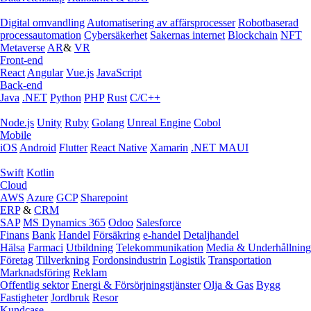
Digital omvandling
Automatisering av affärsprocesser
Robotbaserad
processautomation
Cybersäkerhet
Sakernas internet
Blockchain
NFT
Metaverse
AR
&
VR
Front-end
React
Angular
Vue.js
JavaScript
Back-end
Java
.NET
Python
PHP
Rust
C/C++
Node.js
Unity
Ruby
Golang
Unreal Engine
Cobol
Mobile
iOS
Android
Flutter
React Native
Xamarin
.NET MAUI
Swift
Kotlin
Cloud
AWS
Azure
GCP
Sharepoint
ERP
&
CRM
SAP
MS Dynamics 365
Odoo
Salesforce
Finans
Bank
Handel
Försäkring
e‑handel
Detaljhandel
Hälsa
Farmaci
Utbildning
Telekommunikation
Media & Underhållning
Företag
Tillverkning
Fordonsindustrin
Logistik
Transportation
Marknadsföring
Reklam
Offentlig sektor
Energi & Försörjningstjänster
Olja & Gas
Bygg
Fastigheter
Jordbruk
Resor
Kundcase