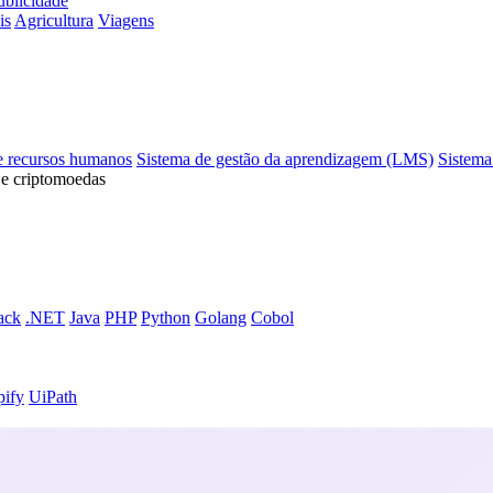
ublicidade
is
Agricultura
Viagens
e recursos humanos
Sistema de gestão da aprendizagem (LMS)
Sistema
 e criptomoedas
ack
.NET
Java
PHP
Python
Golang
Cobol
pify
UiPath