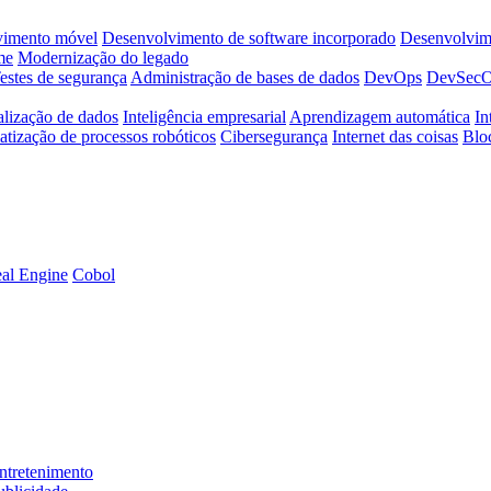
vimento móvel
Desenvolvimento de software incorporado
Desenvolvime
me
Modernização do legado
estes de segurança
Administração de bases de dados
DevOps
DevSec
alização de dados
Inteligência empresarial
Aprendizagem automática
In
tização de processos robóticos
Cibersegurança
Internet das coisas
Blo
al Engine
Cobol
ntretenimento