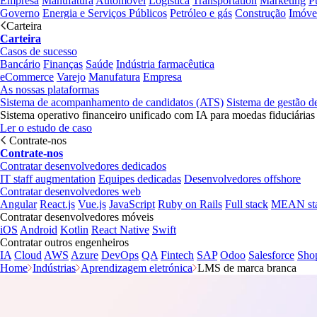
Empresa
Manufatura
Automóvel
Logística
Transportation
Marketing
P
Governo
Energia e Serviços Públicos
Petróleo e gás
Construção
Imóve
Carteira
Carteira
Casos de sucesso
Bancário
Finanças
Saúde
Indústria farmacêutica
eCommerce
Varejo
Manufatura
Empresa
As nossas plataformas
Sistema de acompanhamento de candidatos (ATS)
Sistema de gestão d
Sistema operativo financeiro unificado com IA para moedas fiduciárias
Ler o estudo de caso
Contrate-nos
Contrate-nos
Contratar desenvolvedores dedicados
IT staff augmentation
Equipes dedicadas
Desenvolvedores offshore
Contratar desenvolvedores web
Angular
React.js
Vue.js
JavaScript
Ruby on Rails
Full stack
MEAN st
Contratar desenvolvedores móveis
iOS
Android
Kotlin
React Native
Swift
Contratar outros engenheiros
IA
Cloud
AWS
Azure
DevOps
QA
Fintech
SAP
Odoo
Salesforce
Sho
Home
Indústrias
Aprendizagem eletrónica
LMS de marca branca