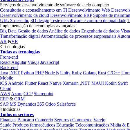
Serviços de desenvolvimento de software de ciclo completo
Consultoria e aconselhamento em TI
Desenvolvimento Web
Desenvol
Desenvolvimento da cloud
Desenvolvimento ERP
Suporte de mainfra
UI/UX desenho
3D design
Teste de software e controlo de qualidade
T
Implementação de tecnologias avançadas
Big Data
Gestão de dados
Análise de dados
Engenharia de dados
Visu
Transformação digital
Automatização de processos empresariais
Automa
AR
&
VR
Tecnologias
Todas as tecnologias
Front-end
React
Angular
Vue.js
JavaScript
Back-end
Java
.NET
Python
PHP
Node.js
Unity
Ruby
Golang
Rust
C/C++
Unre
Mobile
iOS
Android
Flutter
React Native
Xamarin
.NET MAUI
Kotlin
Swift
Cloud
AWS
Azure
GCP
Sharepoint
ERP
&
CRM
SAP
MS Dynamics 365
Odoo
Salesforce
Indústrias
Todos os sectores
Finanças
Bancário
Comércio
Seguros
eCommerce
Varejo
Saúde
Produtos farmacêuticos
Educação
Telecomunicações
Mídia & E