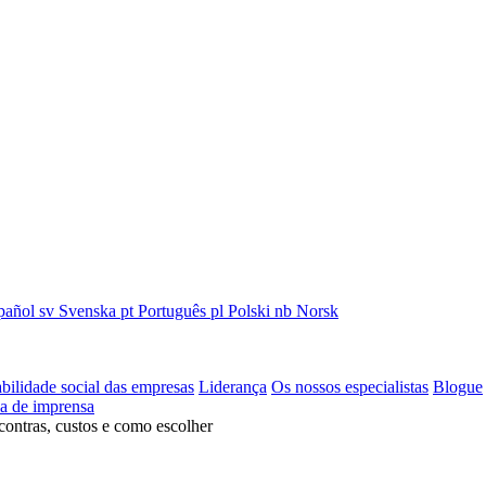
pañol
sv
Svenska
pt
Português
pl
Polski
nb
Norsk
bilidade social das empresas
Liderança
Os nossos especialistas
Blogue
la de imprensa
contras, custos e como escolher