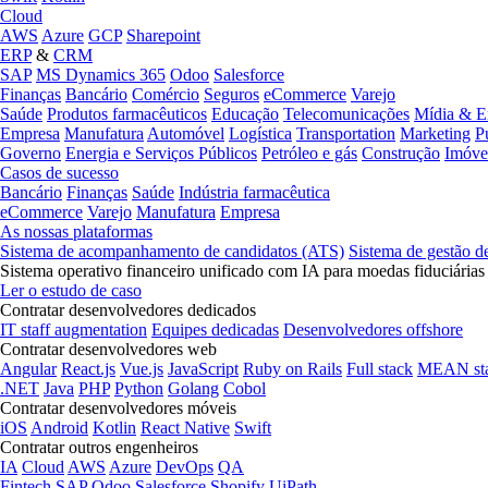
Cloud
AWS
Azure
GCP
Sharepoint
ERP
&
CRM
SAP
MS Dynamics 365
Odoo
Salesforce
Finanças
Bancário
Comércio
Seguros
eCommerce
Varejo
Saúde
Produtos farmacêuticos
Educação
Telecomunicações
Mídia & E
Empresa
Manufatura
Automóvel
Logística
Transportation
Marketing
P
Governo
Energia e Serviços Públicos
Petróleo e gás
Construção
Imóve
Casos de sucesso
Bancário
Finanças
Saúde
Indústria farmacêutica
eCommerce
Varejo
Manufatura
Empresa
As nossas plataformas
Sistema de acompanhamento de candidatos (ATS)
Sistema de gestão d
Sistema operativo financeiro unificado com IA para moedas fiduciárias
Ler o estudo de caso
Contratar desenvolvedores dedicados
IT staff augmentation
Equipes dedicadas
Desenvolvedores offshore
Contratar desenvolvedores web
Angular
React.js
Vue.js
JavaScript
Ruby on Rails
Full stack
MEAN st
.NET
Java
PHP
Python
Golang
Cobol
Contratar desenvolvedores móveis
iOS
Android
Kotlin
React Native
Swift
Contratar outros engenheiros
IA
Cloud
AWS
Azure
DevOps
QA
Fintech
SAP
Odoo
Salesforce
Shopify
UiPath