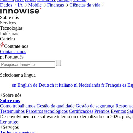
Dados
IA
Mobile
Finanças
Ciências da vida
Sobre nós
Serviços
Tecnologias
Indústrias
Carteira
Contrate-nos
Contactar-nos
pt
Português
Selecionar a língua
en
English
de
Deutsch
it
Italiano
nl
Nederlands
fr
Français
es
Es
Sobre nós
Sobre nós
Como trabalhamos
Gestão da qualidade
Gestão de segurança
Responsa
Testemunhos
Parceiros tecnológicos
Certificações
Prémios
Eventos
Sa
Desenvolvimento de software interno ou externalizado em 2026: prós, 
Ler artigo
Serviços
Todos os serviços