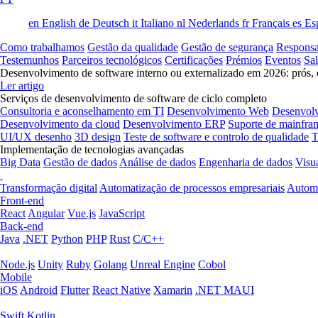
en
English
de
Deutsch
it
Italiano
nl
Nederlands
fr
Français
es
Es
Como trabalhamos
Gestão da qualidade
Gestão de segurança
Responsa
Testemunhos
Parceiros tecnológicos
Certificações
Prémios
Eventos
Sa
Desenvolvimento de software interno ou externalizado em 2026: prós, 
Ler artigo
Serviços de desenvolvimento de software de ciclo completo
Consultoria e aconselhamento em TI
Desenvolvimento Web
Desenvol
Desenvolvimento da cloud
Desenvolvimento ERP
Suporte de mainfra
UI/UX desenho
3D design
Teste de software e controlo de qualidade
T
Implementação de tecnologias avançadas
Big Data
Gestão de dados
Análise de dados
Engenharia de dados
Visu
Transformação digital
Automatização de processos empresariais
Automa
Front-end
React
Angular
Vue.js
JavaScript
Back-end
Java
.NET
Python
PHP
Rust
C/C++
Node.js
Unity
Ruby
Golang
Unreal Engine
Cobol
Mobile
iOS
Android
Flutter
React Native
Xamarin
.NET MAUI
Swift
Kotlin