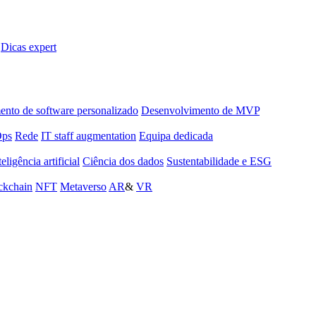
Dicas expert
nto de software personalizado
Desenvolvimento de MVP
Ops
Rede
IT staff augmentation
Equipa dedicada
teligência artificial
Ciência dos dados
Sustentabilidade e ESG
ckchain
NFT
Metaverso
AR
&
VR