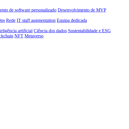
nto de software personalizado
Desenvolvimento de MVP
Ops
Rede
IT staff augmentation
Equipa dedicada
teligência artificial
Ciência dos dados
Sustentabilidade e ESG
ckchain
NFT
Metaverso