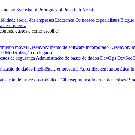
pañol
sv
Svenska
pt
Português
pl
Polski
nb
Norsk
bilidade social das empresas
Liderança
Os nossos especialistas
Blogue
la de imprensa
contras, custos e como escolher
vimento móvel
Desenvolvimento de software incorporado
Desenvolvime
me
Modernização do legado
estes de segurança
Administração de bases de dados
DevOps
DevSec
alização de dados
Inteligência empresarial
Aprendizagem automática
In
tização de processos robóticos
Cibersegurança
Internet das coisas
Blo