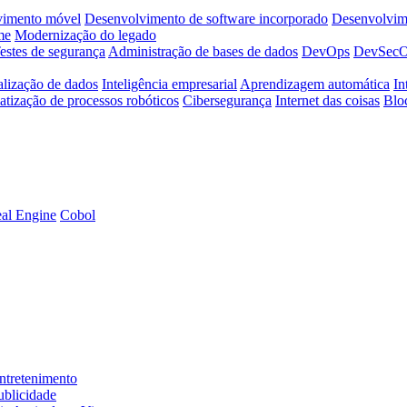
vimento móvel
Desenvolvimento de software incorporado
Desenvolvime
me
Modernização do legado
estes de segurança
Administração de bases de dados
DevOps
DevSec
alização de dados
Inteligência empresarial
Aprendizagem automática
In
tização de processos robóticos
Cibersegurança
Internet das coisas
Blo
al Engine
Cobol
ntretenimento
ublicidade