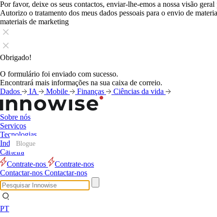
Por favor, deixe os seus contactos, enviar-lhe-emos a nossa visão geral
Autorizo o tratamento dos meus dados pessoais para o envio de mater
materiais de marketing
Obrigado!
O formulário foi enviado com sucesso.
Encontrará mais informações na sua caixa de correio.
Dados
IA
Mobile
Finanças
Ciências da vida
Sobre nós
Serviços
Tecnologias
Indústrias
Blogue
Blogue
Blogue
Blogue
Blogue
Blogue
Blogue
Blogue
Blogue
Blogue
Blogue
Blogue
Carteira
Contrate-nos
Contrate-nos
Contactar-nos
Contactar-nos
PT