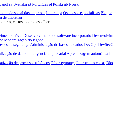
pañol
sv
Svenska
pt
Português
pl
Polski
nb
Norsk
bilidade social das empresas
Liderança
Os nossos especialistas
Blogue
la de imprensa
contras, custos e como escolher
vimento móvel
Desenvolvimento de software incorporado
Desenvolvime
me
Modernização do legado
estes de segurança
Administração de bases de dados
DevOps
DevSec
alização de dados
Inteligência empresarial
Aprendizagem automática
In
tização de processos robóticos
Cibersegurança
Internet das coisas
Blo