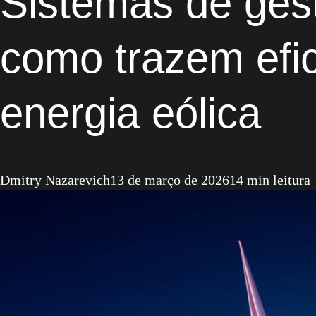
Sistemas de gest
como trazem efici
energia eólica
Dmitry Nazarevich
13 de março de 2026
14 min leitura