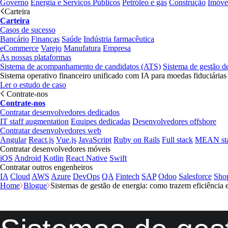
Governo
Energia e Serviços Públicos
Petróleo e gás
Construção
Imóve
Carteira
Carteira
Casos de sucesso
Bancário
Finanças
Saúde
Indústria farmacêutica
eCommerce
Varejo
Manufatura
Empresa
As nossas plataformas
Sistema de acompanhamento de candidatos (ATS)
Sistema de gestão d
Sistema operativo financeiro unificado com IA para moedas fiduciárias
Ler o estudo de caso
Contrate-nos
Contrate-nos
Contratar desenvolvedores dedicados
IT staff augmentation
Equipes dedicadas
Desenvolvedores offshore
Contratar desenvolvedores web
Angular
React.js
Vue.js
JavaScript
Ruby on Rails
Full stack
MEAN st
Contratar desenvolvedores móveis
iOS
Android
Kotlin
React Native
Swift
Contratar outros engenheiros
IA
Cloud
AWS
Azure
DevOps
QA
Fintech
SAP
Odoo
Salesforce
Sho
Home
Blogue
Sistemas de gestão de energia: como trazem eficiência e 