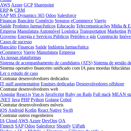
AWS
Azure
GCP
Sharepoint
ERP
&
CRM
SAP
MS Dynamics 365
Odoo
Salesforce
Finanças
Bancário
Comércio
Seguros
eCommerce
Varejo
Saúde
Produtos farmacêuticos
Educação
Telecomunicações
Mídia & E
Empresa
Manufatura
Automóvel
Logística
Transportation
Marketing
P
Governo
Energia e Serviços Públicos
Petróleo e gás
Construção
Imóve
Casos de sucesso
Bancário
Finanças
Saúde
Indústria farmacêutica
eCommerce
Varejo
Manufatura
Empresa
As nossas plataformas
Sistema de acompanhamento de candidatos (ATS)
Sistema de gestão d
Sistema operativo financeiro unificado com IA para moedas fiduciárias
Ler o estudo de caso
Contratar desenvolvedores dedicados
IT staff augmentation
Equipes dedicadas
Desenvolvedores offshore
Contratar desenvolvedores web
Angular
React.js
Vue.js
JavaScript
Ruby on Rails
Full stack
MEAN st
.NET
Java
PHP
Python
Golang
Cobol
Contratar desenvolvedores móveis
iOS
Android
Kotlin
React Native
Swift
Contratar outros engenheiros
IA
Cloud
AWS
Azure
DevOps
QA
Fintech
SAP
Odoo
Salesforce
Shopify
UiPath