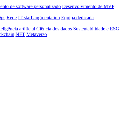
nto de software personalizado
Desenvolvimento de MVP
Ops
Rede
IT staff augmentation
Equipa dedicada
teligência artificial
Ciência dos dados
Sustentabilidade e ESG
ckchain
NFT
Metaverso