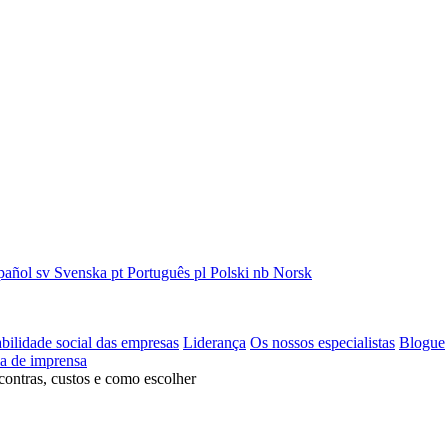
pañol
sv
Svenska
pt
Português
pl
Polski
nb
Norsk
bilidade social das empresas
Liderança
Os nossos especialistas
Blogue
la de imprensa
contras, custos e como escolher