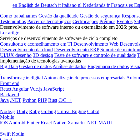
en
English
de
Deutsch
it
Italiano
nl
Nederlands
fr
Français
es
Es
Como trabalhamos
Gestão da qualidade
Gestão de segurança
Responsa
Testemunhos
Parceiros tecnológicos
Certificações
Prémios
Eventos
Sa
Desenvolvimento de software interno ou externalizado em 2026: prós, 
Ler artigo
Serviços de desenvolvimento de software de ciclo completo
Consultoria e aconselhamento em TI
Desenvolvimento Web
Desenvol
Desenvolvimento da cloud
Desenvolvimento ERP
Suporte de mainfra
UI/UX desenho
3D design
Teste de software e controlo de qualidade
T
Implementação de tecnologias avançadas
Big Data
Gestão de dados
Análise de dados
Engenharia de dados
Visu
Transformação digital
Automatização de processos empresariais
Automa
Front-end
React
Angular
Vue.js
JavaScript
Back-end
Java
.NET
Python
PHP
Rust
C/C++
Node.js
Unity
Ruby
Golang
Unreal Engine
Cobol
Mobile
iOS
Android
Flutter
React Native
Xamarin
.NET MAUI
Swift
Kotlin
Cloud