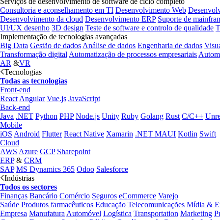
Serviços de desenvolvimento de software de ciclo completo
Consultoria e aconselhamento em TI
Desenvolvimento Web
Desenvol
Desenvolvimento da cloud
Desenvolvimento ERP
Suporte de mainfra
UI/UX desenho
3D design
Teste de software e controlo de qualidade
T
Implementação de tecnologias avançadas
Big Data
Gestão de dados
Análise de dados
Engenharia de dados
Visu
Transformação digital
Automatização de processos empresariais
Automa
AR
&
VR
Tecnologias
Todas as tecnologias
Front-end
React
Angular
Vue.js
JavaScript
Back-end
Java
.NET
Python
PHP
Node.js
Unity
Ruby
Golang
Rust
C/C++
Unre
Mobile
iOS
Android
Flutter
React Native
Xamarin
.NET MAUI
Kotlin
Swift
Cloud
AWS
Azure
GCP
Sharepoint
ERP
&
CRM
SAP
MS Dynamics 365
Odoo
Salesforce
Indústrias
Todos os sectores
Finanças
Bancário
Comércio
Seguros
eCommerce
Varejo
Saúde
Produtos farmacêuticos
Educação
Telecomunicações
Mídia & E
Empresa
Manufatura
Automóvel
Logística
Transportation
Marketing
P