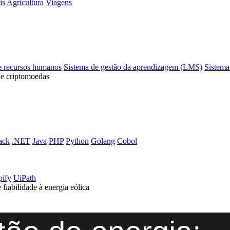
is
Agricultura
Viagens
e recursos humanos
Sistema de gestão da aprendizagem (LMS)
Sistema
 e criptomoedas
ack
.NET
Java
PHP
Python
Golang
Cobol
pify
UiPath
fiabilidade à energia eólica