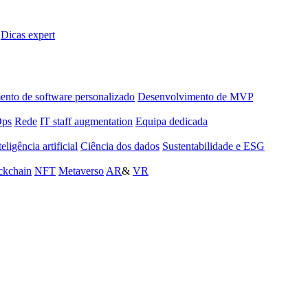
Dicas expert
nto de software personalizado
Desenvolvimento de MVP
Ops
Rede
IT staff augmentation
Equipa dedicada
teligência artificial
Ciência dos dados
Sustentabilidade e ESG
ckchain
NFT
Metaverso
AR
&
VR