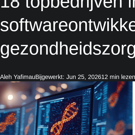
18 topbedrijven i
softwareontwikke
gezondheidszor
Aleh Yafimau
Bijgewerkt: Jun 25, 2026
12 min leze