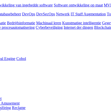
ikkeling van ingebedde software
Software ontwikkeling op maat
MVP
tabasebeheer
DevOps
DevSecOps
Netwerk
IT Staff Augmentation
To
atie
Bedrijfsinformatie
Machinaal leren
Kunstmatige intelligentie
Gege
 procesautomatisering
Cyberbeveiliging
Internet der dingen
Blockchai
al Engine
Cobol
l
 Amusement
sföring
Reclame