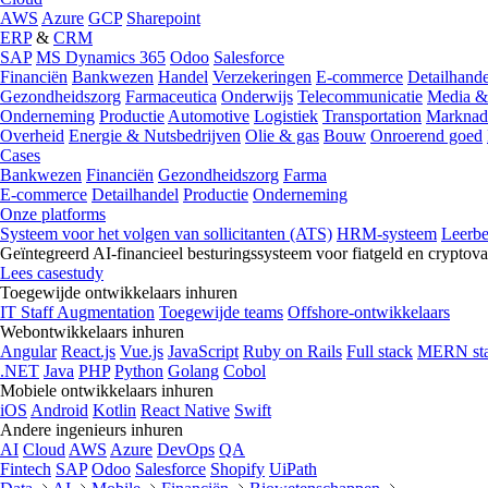
AWS
Azure
GCP
Sharepoint
ERP
&
CRM
SAP
MS Dynamics 365
Odoo
Salesforce
Financiën
Bankwezen
Handel
Verzekeringen
E-commerce
Detailhande
Gezondheidszorg
Farmaceutica
Onderwijs
Telecommunicatie
Media &
Onderneming
Productie
Automotive
Logistiek
Transportation
Marknad
Overheid
Energie & Nutsbedrijven
Olie & gas
Bouw
Onroerend goed
Cases
Bankwezen
Financiën
Gezondheidszorg
Farma
E-commerce
Detailhandel
Productie
Onderneming
Onze platforms
Systeem voor het volgen van sollicitanten (ATS)
HRM-systeem
Leerb
Geïntegreerd AI-financieel besturingssysteem voor fiatgeld en cryptova
Lees casestudy
Toegewijde ontwikkelaars inhuren
IT Staff Augmentation
Toegewijde teams
Offshore-ontwikkelaars
Webontwikkelaars inhuren
Angular
React.js
Vue.js
JavaScript
Ruby on Rails
Full stack
MERN st
.NET
Java
PHP
Python
Golang
Cobol
Mobiele ontwikkelaars inhuren
iOS
Android
Kotlin
React Native
Swift
Andere ingenieurs inhuren
AI
Cloud
AWS
Azure
DevOps
QA
Fintech
SAP
Odoo
Salesforce
Shopify
UiPath