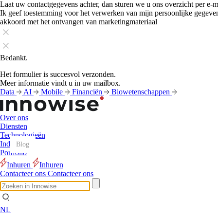
Laat uw contactgegevens achter, dan sturen we u ons overzicht per e-m
Ik geef toestemming voor het verwerken van mijn persoonlijke gegeve
akkoord met het ontvangen van marketingmateriaal
Bedankt.
Het formulier is succesvol verzonden.
Meer informatie vindt u in uw mailbox.
Data
AI
Mobile
Financiën
Biowetenschappen
Over ons
Diensten
Technologieën
Industrieën
Blog
Blog
Blog
Blog
Blog
Blog
Blog
Blog
Blog
Blog
Blog
Blog
Portfolio
Inhuren
Inhuren
Contacteer ons
Contacteer ons
NL