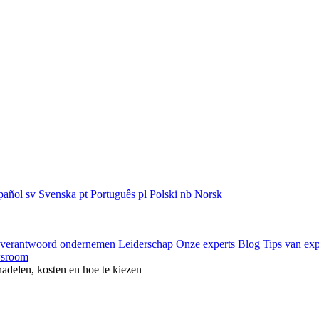
pañol
sv
Svenska
pt
Português
pl
Polski
nb
Norsk
 verantwoord ondernemen
Leiderschap
Onze experts
Blog
Tips van exp
sroom
nadelen, kosten en hoe te kiezen