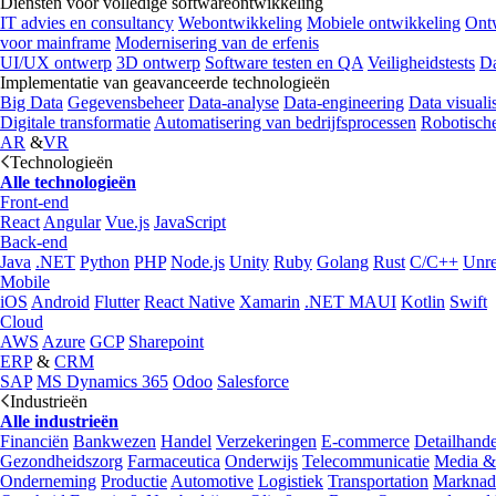
Diensten voor volledige softwareontwikkeling
IT advies en consultancy
Webontwikkeling
Mobiele ontwikkeling
Ontw
voor mainframe
Modernisering van de erfenis
UI/UX ontwerp
3D ontwerp
Software testen en QA
Veiligheidstests
Da
Implementatie van geavanceerde technologieën
Big Data
Gegevensbeheer
Data-analyse
Data-engineering
Data visualis
Digitale transformatie
Automatisering van bedrijfsprocessen
Robotische
AR
&
VR
Technologieën
Alle technologieën
Front-end
React
Angular
Vue.js
JavaScript
Back-end
Java
.NET
Python
PHP
Node.js
Unity
Ruby
Golang
Rust
C/C++
Unre
Mobile
iOS
Android
Flutter
React Native
Xamarin
.NET MAUI
Kotlin
Swift
Cloud
AWS
Azure
GCP
Sharepoint
ERP
&
CRM
SAP
MS Dynamics 365
Odoo
Salesforce
Industrieën
Alle industrieën
Financiën
Bankwezen
Handel
Verzekeringen
E-commerce
Detailhande
Gezondheidszorg
Farmaceutica
Onderwijs
Telecommunicatie
Media &
Onderneming
Productie
Automotive
Logistiek
Transportation
Marknad