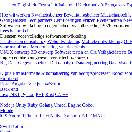
en
English
de
Deutsch
it
Italiano
nl
Nederlands
fr
Français
es
Es
Hoe wij werken
Kwaliteitsbeheer
Beveiligingsbeheer
Maatschappelijk
Getuigenissen
Tech partners
Certificeringen
Prijzen
Evenementen
New
Softwareontwikkeling in eigen beheer vs. uitbesteding 2026: voor- en 
Lees het artikel
Diensten voor volledige softwareontwikkeling
IT advies en consultancy
Webontwikkeling
Mobiele ontwikkeling
Ontw
voor mainframe
Modernisering van de erfenis
UI/UX ontwerp
3D ontwerp
Software testen en QA
Veiligheidstests
Da
Implementatie van geavanceerde technologieën
Big Data
Gegevensbeheer
Data-analyse
Data-engineering
Data visualis
Digitale transformatie
Automatisering van bedrijfsprocessen
Robotische
Front-end
React
Angular
Vue.js
JavaScript
Back-end
Java
.NET
Python
PHP
Rust
C/C++
Node.js
Unity
Ruby
Golang
Unreal Engine
Cobol
Mobile
iOS
Android
Flutter
React Native
Xamarin
.NET MAUI
Swift
Kotlin
Cloud