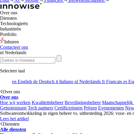
Data
AI
Mobile
Financiën
Biowetenschappen
Over ons
Diensten
Technologieën
Industrieën
Portfolio
Inhuren
Contacteer ons
nl
Nederlands
Selecteer taal
en
English
de
Deutsch
it
Italiano
nl
Nederlands
fr
Français
es
Es
Over ons
Over ons
Hoe wij werken
Kwaliteitsbeheer
Beveiligingsbeheer
Maatschappelijk
Getuigenissen
Tech partners
Certificeringen
Prijzen
Evenementen
New
Softwareontwikkeling in eigen beheer vs. uitbesteding 2026: voor- en 
Lees het artikel
Diensten
Alle diensten