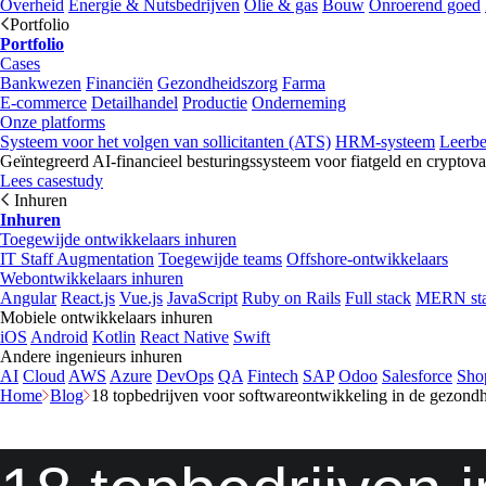
Overheid
Energie & Nutsbedrijven
Olie & gas
Bouw
Onroerend goed
Portfolio
Portfolio
Cases
Bankwezen
Financiën
Gezondheidszorg
Farma
E-commerce
Detailhandel
Productie
Onderneming
Onze platforms
Systeem voor het volgen van sollicitanten (ATS)
HRM-systeem
Leerb
Geïntegreerd AI-financieel besturingssysteem voor fiatgeld en cryptova
Lees casestudy
Inhuren
Inhuren
Toegewijde ontwikkelaars inhuren
IT Staff Augmentation
Toegewijde teams
Offshore-ontwikkelaars
Webontwikkelaars inhuren
Angular
React.js
Vue.js
JavaScript
Ruby on Rails
Full stack
MERN st
Mobiele ontwikkelaars inhuren
iOS
Android
Kotlin
React Native
Swift
Andere ingenieurs inhuren
AI
Cloud
AWS
Azure
DevOps
QA
Fintech
SAP
Odoo
Salesforce
Sho
Home
Blog
18 topbedrijven voor softwareontwikkeling in de gezond