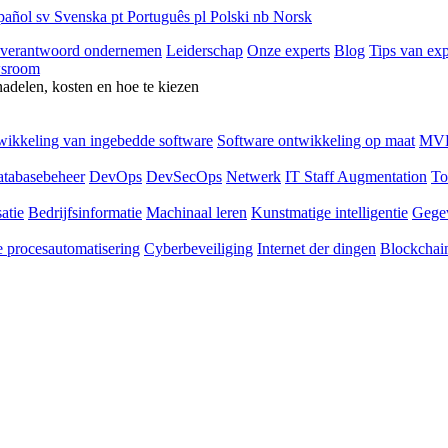
pañol
sv
Svenska
pt
Português
pl
Polski
nb
Norsk
 verantwoord ondernemen
Leiderschap
Onze experts
Blog
Tips van exp
sroom
nadelen, kosten en hoe te kiezen
ikkeling van ingebedde software
Software ontwikkeling op maat
MVP
tabasebeheer
DevOps
DevSecOps
Netwerk
IT Staff Augmentation
To
atie
Bedrijfsinformatie
Machinaal leren
Kunstmatige intelligentie
Gege
 procesautomatisering
Cyberbeveiliging
Internet der dingen
Blockchai