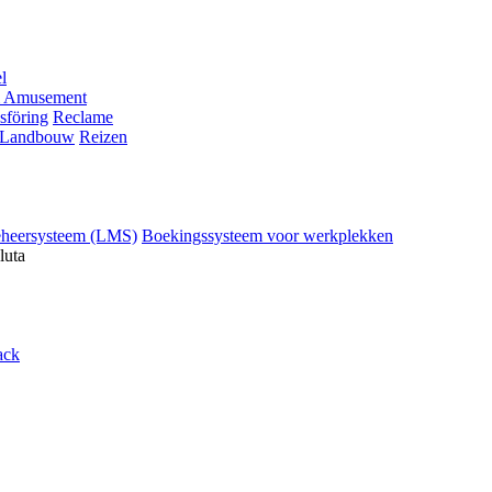
l
 Amusement
sföring
Reclame
Landbouw
Reizen
eheersysteem (LMS)
Boekingssysteem voor werkplekken
luta
ack