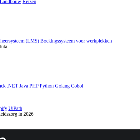
Landbouw
Reizen
eheersysteem (LMS)
Boekingssysteem voor werkplekken
luta
ack
.NET
Java
PHP
Python
Golang
Cobol
pify
UiPath
heidszorg in 2026