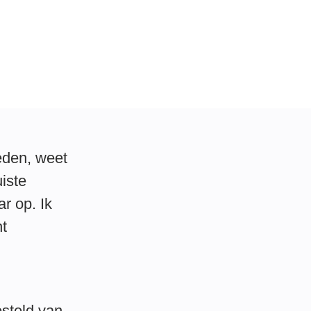
eden, weet
iste
r op. Ik
ht
esteld van