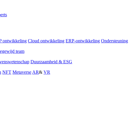
erts
 ontwikkeling
Cloud ontwikkeling
ERP-ontwikkeling
Ondersteuning
egewijd team
venswetenschap
Duurzaamheid & ESG
n
NFT
Metaverse
AR
&
VR