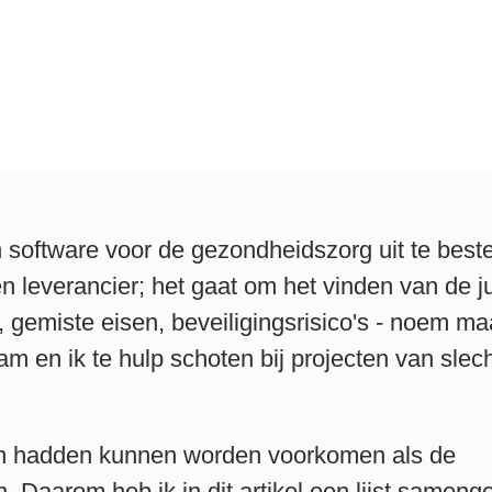
n software voor de gezondheidszorg uit te best
n leverancier; het gaat om het vinden van de ju
 gemiste eisen, beveiligingsrisico's - noem maa
am en ik te hulp schoten bij projecten van slec
men hadden kunnen worden voorkomen als de
 Daarom heb ik in dit artikel een lijst sameng