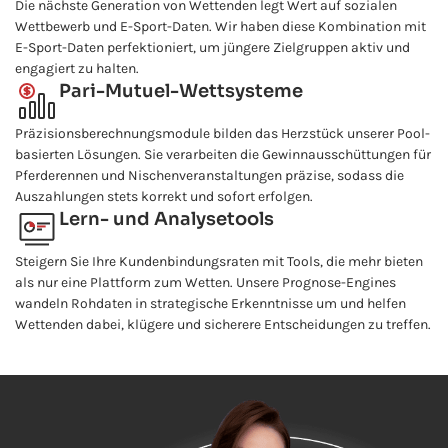
Die nächste Generation von Wettenden legt Wert auf sozialen
Wettbewerb und E-Sport-Daten. Wir haben diese Kombination mit
E-Sport-Daten perfektioniert, um jüngere Zielgruppen aktiv und
engagiert zu halten.
Pari-Mutuel-Wettsysteme
Präzisionsberechnungsmodule bilden das Herzstück unserer Pool-
basierten Lösungen. Sie verarbeiten die Gewinnausschüttungen für
Pferderennen und Nischenveranstaltungen präzise, sodass die
Auszahlungen stets korrekt und sofort erfolgen.
Lern- und Analysetools
Steigern Sie Ihre Kundenbindungsraten mit Tools, die mehr bieten
als nur eine Plattform zum Wetten. Unsere Prognose-Engines
wandeln Rohdaten in strategische Erkenntnisse um und helfen
Wettenden dabei, klügere und sicherere Entscheidungen zu treffen.