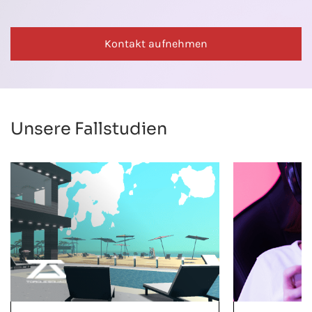
Kontakt aufnehmen
Unsere Fallstudien