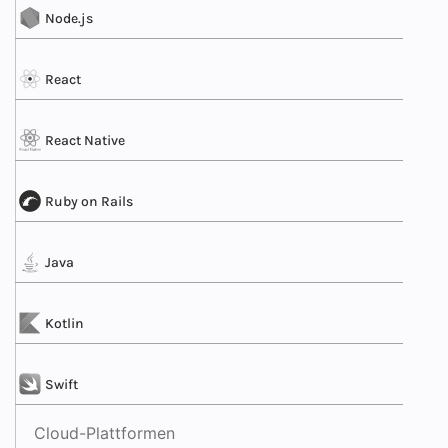
Node.js
React
React Native
Ruby on Rails
Java
Kotlin
Swift
Cloud-Plattformen