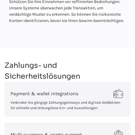
Schützen Sie Ihre Einnahmen vor raffinierten Bedrohungen.
Unsere Systeme überwachen jede Transaktion, um
verdächtige Muster zu erkennen. So können Sie risikoreiche
Konten identifizieren, bevor sie Ihren Gewinn beeinträchtigen.
Zahlungs- und
Sicherheitslösungen
Payment & wallet integrations
Verbinden Sie gängige Zahlungsgateways und digitale Geldbörsen
für schnelle und reibungslose Ein- und Auszahlungen.
Multi-currency & crypto support