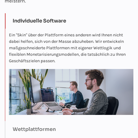
meistern.
Individuelle Software
Ein "Skin" über der Plattform eines anderen wird Ihnen nicht
dabei helfen, sich von der Masse abzuheben. Wir entwickeln
maßgeschneiderte Plattformen mit eigener Wettlogik und
flexiblen Monetarisierungsmodellen, die tatsächlich zu Ihren
Geschäftszielen passen.
Wettplattformen