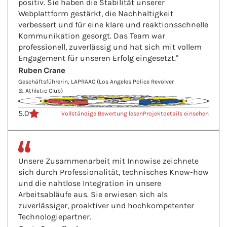
positiv. Sie haben die Stabilität unserer
Webplattform gestärkt, die Nachhaltigkeit
verbessert und für eine klare und reaktionsschnelle
Kommunikation gesorgt. Das Team war
professionell, zuverlässig und hat sich mit vollem
Engagement für unseren Erfolg eingesetzt."
Ruben Crane
Geschäftsführerin, LAPRAAC (Los Angeles Police Revolver
& Athletic Club)
5.0
Vollständige Bewertung lesen
Projektdetails einsehen
Unsere Zusammenarbeit mit Innowise zeichnete
sich durch Professionalität, technisches Know-how
und die nahtlose Integration in unsere
Arbeitsabläufe aus. Sie erwiesen sich als
zuverlässiger, proaktiver und hochkompetenter
Technologiepartner.