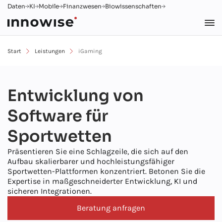
Daten
KI
Mobile
Finanzwesen
Biowissenschaften
Start
Leistungen
iGaming
Entwicklung von
Software für
Sportwetten
Präsentieren Sie eine Schlagzeile, die sich auf den
Aufbau skalierbarer und hochleistungsfähiger
Sportwetten-Plattformen konzentriert. Betonen Sie die
Expertise in maßgeschneiderter Entwicklung, KI und
sicheren Integrationen.
Beratung anfragen