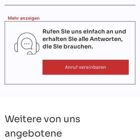
Mehr anzeigen
Rufen Sie uns einfach an und
erhalten Sie alle Antworten,
die Sie brauchen.
Anruf vereinbaren
Weitere von uns
angebotene