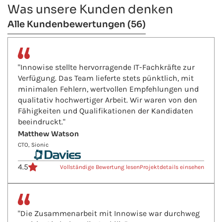
Was unsere Kunden denken
Alle Kundenbewertungen
(56)
"Innowise stellte hervorragende IT-Fachkräfte zur
Verfügung. Das Team lieferte stets pünktlich, mit
minimalen Fehlern, wertvollen Empfehlungen und
qualitativ hochwertiger Arbeit. Wir waren von den
Fähigkeiten und Qualifikationen der Kandidaten
beeindruckt."
Matthew Watson
CTO, Sionic
4.5
Vollständige Bewertung lesen
Projektdetails einsehen
"Die Zusammenarbeit mit Innowise war durchweg