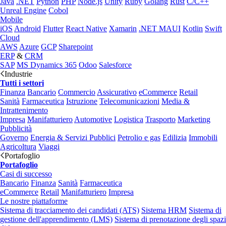
Java
.NET
Python
PHP
Node.js
Unity
Ruby
Golang
Rust
C/C++
Unreal Engine
Cobol
Mobile
iOS
Android
Flutter
React Native
Xamarin
.NET MAUI
Kotlin
Swift
Cloud
AWS
Azure
GCP
Sharepoint
ERP
&
CRM
SAP
MS Dynamics 365
Odoo
Salesforce
Industrie
Tutti i settori
Finanza
Bancario
Commercio
Assicurativo
eCommerce
Retail
Sanità
Farmaceutica
Istruzione
Telecomunicazioni
Media &
Intrattenimento
Impresa
Manifatturiero
Automotive
Logistica
Trasporto
Marketing
Pubblicità
Governo
Energia & Servizi Pubblici
Petrolio e gas
Edilizia
Immobili
Agricoltura
Viaggi
Portafoglio
Portafoglio
Casi di successo
Bancario
Finanza
Sanità
Farmaceutica
eCommerce
Retail
Manifatturiero
Impresa
Le nostre piattaforme
Sistema di tracciamento dei candidati (ATS)
Sistema HRM
Sistema di
gestione dell'apprendimento (LMS)
Sistema di prenotazione degli spazi