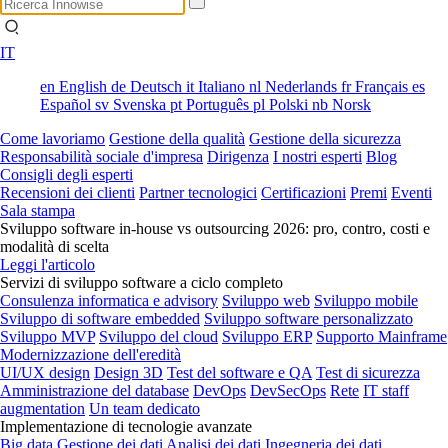
IT
en
English
de
Deutsch
it
Italiano
nl
Nederlands
fr
Français
es
Español
sv
Svenska
pt
Português
pl
Polski
nb
Norsk
Come lavoriamo
Gestione della qualità
Gestione della sicurezza
Responsabilità sociale d'impresa
Dirigenza
I nostri esperti
Blog
Consigli degli esperti
Recensioni dei clienti
Partner tecnologici
Certificazioni
Premi
Eventi
Sala stampa
Sviluppo software in-house vs outsourcing 2026: pro, contro, costi e
modalità di scelta
Leggi l'articolo
Servizi di sviluppo software a ciclo completo
Consulenza informatica e advisory
Sviluppo web
Sviluppo mobile
Sviluppo di software embedded
Sviluppo software personalizzato
Sviluppo MVP
Sviluppo del cloud
Sviluppo ERP
Supporto Mainframe
Modernizzazione dell'eredità
UI/UX design
Design 3D
Test del software e QA
Test di sicurezza
Amministrazione del database
DevOps
DevSecOps
Rete
IT staff
augmentation
Un team dedicato
Implementazione di tecnologie avanzate
Big data
Gestione dei dati
Analisi dei dati
Ingegneria dei dati