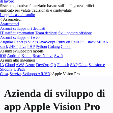
di lavoro
Sistema operativo finanziario basato sull'intelligenza artificiale
unificato per valute tradizionali e criptovalute
Leggi il caso di studio
Assumeteci
Assumeteci
Assumi sviluppatori dedicati
IT staff augmentation
Team dedicati
Sviluppatori offshore
Assumi sviluppatori web
Angular
React.js
Vue.js
JavaScript
Ruby on Rails
Full stack
MEAN
stack
.NET
Java
PHP
Python
Golang
Cobol
Assumi sviluppatori mobile
iOS
Android
Kotlin
React Native
Swift
Assumi altri ingegneri
IA
Cloud
AWS
Azure
DevOps
QA
Fintech
SAP
Odoo
Salesforce
Shopify
UiPath
Casa
Servizi
Sviluppo AR/VR
Apple Vision Pro
Azienda di sviluppo di
app Apple Vision Pro