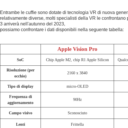
Entrambe le cuffie sono dotate di tecnologia VR di nuova gene
relativamente diverse, molti specialisti della VR le confrontano 
3 arriverà nell'autunno del 2023,
possiamo confrontare i dati disponibili nella seguente tabella:
Apple Vision Pro
SoC
Chip Apple M2, chip R1 Apple Silicon
Qualc
Risoluzione (per
2160 x 3840
occhio)
Tipo di display
micro-OLED
Frequenza di
90Hz
aggiornamento
Campo visivo
Sconosciuto
Lenti
Frittella