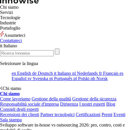
Chi siamo
Servizi
Tecnologie
Industrie
Portafoglio
Assumeteci
Contattateci
it
Italiano
Selezionare la lingua
en
English
de
Deutsch
it
Italiano
nl
Nederlands
fr
Français
es
Español
sv
Svenska
pt
Português
pl
Polski
nb
Norsk
Chi siamo
Chi siamo
Come lavoriamo
Gestione della qualità
Gestione della sicurezza
Responsabilità sociale d'impresa
Dirigenza
I nostri esperti
Blog
Consigli degli esperti
Recensioni dei clienti
Partner tecnologici
Certificazioni
Premi
Eventi
Sala stampa
Sviluppo software in-house vs outsourcing 2026: pro, contro, costi e