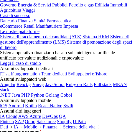
Governo
Energia & Servizi Pubblici
Petrolio e gas
Edilizia
Immobili
Agricoltura
Viaggi
Casi di successo
Bancario
Finanza
Sanità
Farmaceutica
eCommerce
Retail
Manifatturiero
Impresa
Le nostre piattaforme
Sistema di tracciamento dei candidati (ATS)
Sistema HRM
Sistema di
gestione dell'apprendimento (LMS)
Sistema di prenotazione degli spazi
di lavoro
Sistema operativo finanziario basato sull'intelligenza artificiale
unificato per valute tradizionali e criptovalute
Leggi il caso di studio
Assumi sviluppatori dedicati
IT staff augmentation
Team dedicati
Sviluppatori offshore
Assumi sviluppatori web
Angular
React.js
Vue.js
JavaScript
Ruby on Rails
Full stack
MEAN
stack
.NET
Java
PHP
Python
Golang
Cobol
Assumi sviluppatori mobile
iOS
Android
Kotlin
React Native
Swift
Assumi altri ingegneri
IA
Cloud
AWS
Azure
DevOps
QA
Fintech
SAP
Odoo
Salesforce
Shopify
UiPath
Dati
IA
Mobile
Finanza
Scienze della vita