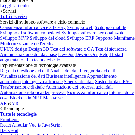
modalità di scelta
Leggi l'articolo
Servizi
Tutti i servizi
Servizi di sviluppo software a ciclo completo
Consulenza informatica e advisory
Sviluppo web
Sviluppo mobile
Sviluppo di software embedded
Sviluppo software personalizzato
Sviluppo MVP
Sviluppo del cloud
Sviluppo ERP
Supporto Mainframe
Modernizzazione dell'eredità
UI/UX design
Design 3D
Test del software e QA
Test di sicurezza
Amministrazione del database
DevOps
DevSecOps
Rete
IT staff
augmentation
Un team dedicato
Implementazione di tecnologie avanzate
Big data
Gestione dei dati
Analisi dei dati
Ingegneria dei dati
Visualizzazione dei dati
Business intelligence
Apprendimento
automatico
Intelligenza artificiale
Scienza dei dati
Sostenibilità e ESG
Trasformazione digitale
Automazione dei processi aziendali
Automazione robotica dei processi
Sicurezza informatica
Internet delle
cose
Blockchain
NFT
Metaverse
AR
&
VR
Tecnologie
Tutte le tecnologie
Front-end
React
Angular
Vue.js
JavaScript
Back-end