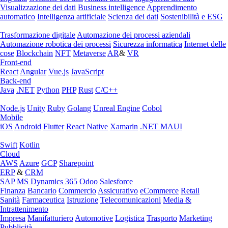
Visualizzazione dei dati
Business intelligence
Apprendimento
automatico
Intelligenza artificiale
Scienza dei dati
Sostenibilità e ESG
Trasformazione digitale
Automazione dei processi aziendali
Automazione robotica dei processi
Sicurezza informatica
Internet delle
cose
Blockchain
NFT
Metaverse
AR
&
VR
Front-end
React
Angular
Vue.js
JavaScript
Back-end
Java
.NET
Python
PHP
Rust
C/C++
Node.js
Unity
Ruby
Golang
Unreal Engine
Cobol
Mobile
iOS
Android
Flutter
React Native
Xamarin
.NET MAUI
Swift
Kotlin
Cloud
AWS
Azure
GCP
Sharepoint
ERP
&
CRM
SAP
MS Dynamics 365
Odoo
Salesforce
Finanza
Bancario
Commercio
Assicurativo
eCommerce
Retail
Sanità
Farmaceutica
Istruzione
Telecomunicazioni
Media &
Intrattenimento
Impresa
Manifatturiero
Automotive
Logistica
Trasporto
Marketing
Pubblicità