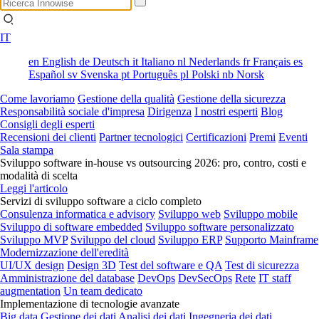
IT
en
English
de
Deutsch
it
Italiano
nl
Nederlands
fr
Français
es
Español
sv
Svenska
pt
Português
pl
Polski
nb
Norsk
Come lavoriamo
Gestione della qualità
Gestione della sicurezza
Responsabilità sociale d'impresa
Dirigenza
I nostri esperti
Blog
Consigli degli esperti
Recensioni dei clienti
Partner tecnologici
Certificazioni
Premi
Eventi
Sala stampa
Sviluppo software in-house vs outsourcing 2026: pro, contro, costi e
modalità di scelta
Leggi l'articolo
Servizi di sviluppo software a ciclo completo
Consulenza informatica e advisory
Sviluppo web
Sviluppo mobile
Sviluppo di software embedded
Sviluppo software personalizzato
Sviluppo MVP
Sviluppo del cloud
Sviluppo ERP
Supporto Mainframe
Modernizzazione dell'eredità
UI/UX design
Design 3D
Test del software e QA
Test di sicurezza
Amministrazione del database
DevOps
DevSecOps
Rete
IT staff
augmentation
Un team dedicato
Implementazione di tecnologie avanzate
Big data
Gestione dei dati
Analisi dei dati
Ingegneria dei dati