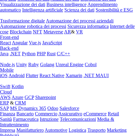
Visualizzazione dei dati
Business intelligence
Apprendimento
automatico
Intelligenza artificiale
Scienza dei dati
Sostenibilità e ESG
Trasformazione digitale
Automazione dei processi aziendali
Automazione robotica dei processi
Sicurezza informatica
Internet delle
cose
Blockchain
NFT
Metaverse
AR
&
VR
Front-end
React
Angular
Vue.js
JavaScript
Back-end
Java
.NET
Python
PHP
Rust
C/C++
Node.js
Unity
Ruby
Golang
Unreal Engine
Cobol
Mobile
iOS
Android
Flutter
React Native
Xamarin
.NET MAUI
Swift
Kotlin
Cloud
AWS
Azure
GCP
Sharepoint
ERP
&
CRM
SAP
MS Dynamics 365
Odoo
Salesforce
Finanza
Bancario
Commercio
Assicurativo
eCommerce
Retail
Sanità
Farmaceutica
Istruzione
Telecomunicazioni
Media &
Intrattenimento
Impresa
Manifatturiero
Automotive
Logistica
Trasporto
Marketing
Pubblicità