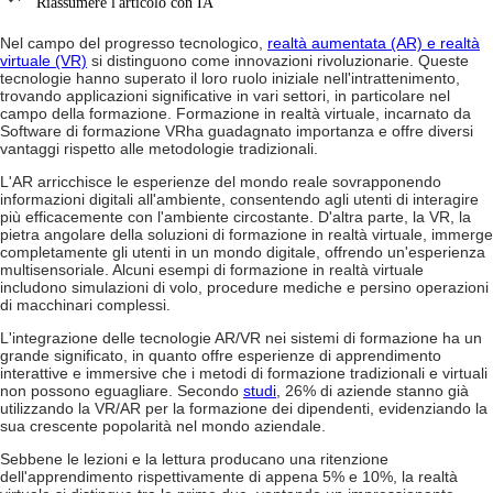
Riassumere l'articolo con IA
Nel campo del progresso tecnologico,
realtà aumentata (AR) e realtà
virtuale (VR)
si distinguono come innovazioni rivoluzionarie. Queste
tecnologie hanno superato il loro ruolo iniziale nell'intrattenimento,
trovando applicazioni significative in vari settori, in particolare nel
campo della formazione.
Formazione in realtà virtuale
, incarnato da
Software di formazione VR
ha guadagnato importanza e offre diversi
vantaggi rispetto alle metodologie tradizionali.
L'AR arricchisce le esperienze del mondo reale sovrapponendo
informazioni digitali all'ambiente, consentendo agli utenti di interagire
più efficacemente con l'ambiente circostante. D'altra parte, la VR, la
pietra angolare della
soluzioni di formazione in realtà virtuale
, immerge
completamente gli utenti in un mondo digitale, offrendo un'esperienza
multisensoriale. Alcuni
esempi di formazione in realtà virtuale
includono simulazioni di volo, procedure mediche e persino operazioni
di macchinari complessi.
L'integrazione delle tecnologie AR/VR nei sistemi di formazione ha un
grande significato, in quanto offre esperienze di apprendimento
interattive e immersive che i metodi di formazione tradizionali e virtuali
non possono eguagliare. Secondo
studi
, 26% di aziende stanno già
utilizzando la VR/AR per la formazione dei dipendenti, evidenziando la
sua crescente popolarità nel mondo aziendale.
Sebbene le lezioni e la lettura producano una ritenzione
dell'apprendimento rispettivamente di appena 5% e 10%, la realtà