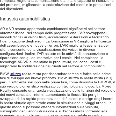
l'empatia, migliora la comunicazione e affina le capacità di risoluzione
dei problemi, migliorando la soddisfazione dei clienti e le prestazioni
dei dipendenti.
Industria automobilistica
AR e VR stanno apportando cambiamenti significativi nel settore
automobilistico. Nel campo della progettazione, l'AR sovrappone i
modelli digitali ai veicoli fisici, accelerando le iterazioni e facilitando
l'identificazione degli errori. La formazione in VR migliora l'efficienza
dell'assemblaggio e riduce gli errori. L'AR migliora l'esperienza dei
clienti consentendo la visualizzazione dei veicoli in diverse
configurazioni. Inoltre, l'AR assiste nelle attività di manutenzione e
riparazione con guide interattive per i tecnici. Nel complesso, le
tecnologie AR/VR aumentano la produttività, riducono i costi e
migliorano la soddisfazione dei clienti nel settore automobilistico.
BMW
utilizza
realtà mista per risparmiare tempo e fatica nelle prime
fasi di sviluppo del nuovo prodotto. BMW utilizza la realtà mista (MR)
per un efficiente sviluppo nelle prime fasi, come dimostra la BMW iX, il
suo veicolo pionieristico realizzato con tecnologia di gioco. La Mixed
Reality consente una rapida visualizzazione delle funzioni del veicolo e
dei nuovi concetti di interni, aumentando la flessibilità per gli
sviluppatori. La rapida presentazione di funzioni e design degli interni
in realtà virtuale apre strade come la simulazione di viaggi urbani. In
questo modo si possono ottenere informazioni sulla visibilità,
sull'impatto degli angoli di visione e sull'accessibilità, offrendo agli
ingegneri addetti allo sviluppo un'esperienza stradale realistica