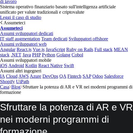
di lavoro
Sistema operativo finanziario basato sull'intelligenza artificiale
unificato per valute tradizionali e criptovalute
Leggi il caso di studio
Assumeteci
Assumeteci
Assumi sviluppatori dedicati
IT staff augmentation
Team dedicati
Sviluppatori offshore
Assumi sviluppatori web
Angular
React.js
Vue.js
JavaScript
Ruby on Rails
Full stack
MEAN
stack
.NET
Java
PHP
Python
Golang
Cobol
Assumi sviluppatori mobile
iOS
Android
Kotlin
React Native
Swift
Assumi altri ingegneri
IA
Cloud
AWS
Azure
DevOps
QA
Fintech
SAP
Odoo
Salesforce
Shopify
UiPath
Casa
Blog
Sfruttare la potenza di AR e VR nei moderni programmi di
formazione
Sfruttare la potenza di AR e VR
nei moderni programmi di
formazione