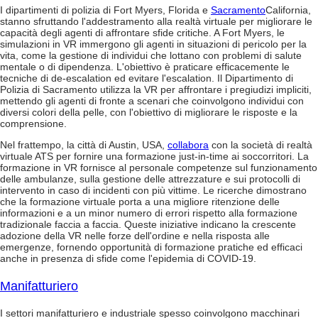
I dipartimenti di polizia di Fort Myers, Florida e
Sacramento
California,
stanno sfruttando l'addestramento alla realtà virtuale per migliorare le
capacità degli agenti di affrontare sfide critiche. A Fort Myers, le
simulazioni in VR immergono gli agenti in situazioni di pericolo per la
vita, come la gestione di individui che lottano con problemi di salute
mentale o di dipendenza. L'obiettivo è praticare efficacemente le
tecniche di de-escalation ed evitare l'escalation. Il Dipartimento di
Polizia di Sacramento utilizza la VR per affrontare i pregiudizi impliciti,
mettendo gli agenti di fronte a scenari che coinvolgono individui con
diversi colori della pelle, con l'obiettivo di migliorare le risposte e la
comprensione.
Nel frattempo, la città di Austin, USA,
collabora
con la società di realtà
virtuale ATS per fornire una formazione just-in-time ai soccorritori. La
formazione in VR fornisce al personale competenze sul funzionamento
delle ambulanze, sulla gestione delle attrezzature e sui protocolli di
intervento in caso di incidenti con più vittime. Le ricerche dimostrano
che la formazione virtuale porta a una migliore ritenzione delle
informazioni e a un minor numero di errori rispetto alla formazione
tradizionale faccia a faccia. Queste iniziative indicano la crescente
adozione della VR nelle forze dell'ordine e nella risposta alle
emergenze, fornendo opportunità di formazione pratiche ed efficaci
anche in presenza di sfide come l'epidemia di COVID-19.
Manifatturiero
I settori manifatturiero e industriale spesso coinvolgono macchinari