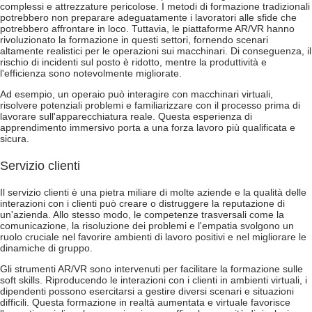
complessi e attrezzature pericolose. I metodi di formazione tradizionali
potrebbero non preparare adeguatamente i lavoratori alle sfide che
potrebbero affrontare in loco. Tuttavia, le piattaforme AR/VR hanno
rivoluzionato la formazione in questi settori, fornendo scenari
altamente realistici per le operazioni sui macchinari. Di conseguenza, il
rischio di incidenti sul posto è ridotto, mentre la produttività e
l'efficienza sono notevolmente migliorate.
Ad esempio, un operaio può interagire con macchinari virtuali,
risolvere potenziali problemi e familiarizzare con il processo prima di
lavorare sull'apparecchiatura reale. Questa esperienza di
apprendimento immersivo porta a una forza lavoro più qualificata e
sicura.
Servizio clienti
Il servizio clienti è una pietra miliare di molte aziende e la qualità delle
interazioni con i clienti può creare o distruggere la reputazione di
un'azienda. Allo stesso modo, le competenze trasversali come la
comunicazione, la risoluzione dei problemi e l'empatia svolgono un
ruolo cruciale nel favorire ambienti di lavoro positivi e nel migliorare le
dinamiche di gruppo.
Gli strumenti AR/VR sono intervenuti per facilitare la formazione sulle
soft skills. Riproducendo le interazioni con i clienti in ambienti virtuali, i
dipendenti possono esercitarsi a gestire diversi scenari e situazioni
difficili. Questa formazione in realtà aumentata e virtuale favorisce