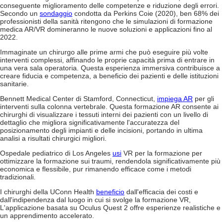
conseguente miglioramento delle competenze e riduzione degli errori.
Secondo un
sondaggio
condotta da Perkins Coie (2020), ben 68% dei
professionisti della sanità ritengono che le simulazioni di formazione
medica AR/VR domineranno le nuove soluzioni e applicazioni fino al
2022.
Immaginate un chirurgo alle prime armi che può eseguire più volte
interventi complessi, affinando le proprie capacità prima di entrare in
una vera sala operatoria. Questa esperienza immersiva contribuisce a
creare fiducia e competenza, a beneficio dei pazienti e delle istituzioni
sanitarie.
Bennett Medical Center di Stamford, Connecticut,
impiega AR
per gli
interventi sulla colonna vertebrale. Questa formazione AR consente ai
chirurghi di visualizzare i tessuti interni dei pazienti con un livello di
dettaglio che migliora significativamente l'accuratezza del
posizionamento degli impianti e delle incisioni, portando in ultima
analisi a risultati chirurgici migliori.
Ospedale pediatrico di Los Angeles
usi
VR per la formazione per
ottimizzare la formazione sui traumi, rendendola significativamente più
economica e flessibile, pur rimanendo efficace come i metodi
tradizionali.
I chirurghi della UConn Health
beneficio
dall'efficacia dei costi e
dall'indipendenza dal luogo in cui si svolge la formazione VR,
L'applicazione basata su Oculus Quest 2 offre esperienze realistiche e
un apprendimento accelerato.