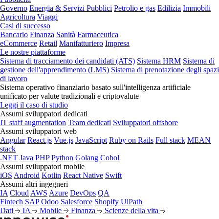
Governo
Energia & Servizi Pubblici
Petrolio e gas
Edilizia
Immobili
Agricoltura
Viaggi
Casi di successo
Bancario
Finanza
Sanità
Farmaceutica
eCommerce
Retail
Manifatturiero
Impresa
Le nostre piattaforme
Sistema di tracciamento dei candidati (ATS)
Sistema HRM
Sistema di
gestione dell'apprendimento (LMS)
Sistema di prenotazione degli spazi
di lavoro
Sistema operativo finanziario basato sull'intelligenza artificiale
unificato per valute tradizionali e criptovalute
Leggi il caso di studio
Assumi sviluppatori dedicati
IT staff augmentation
Team dedicati
Sviluppatori offshore
Assumi sviluppatori web
Angular
React.js
Vue.js
JavaScript
Ruby on Rails
Full stack
MEAN
stack
.NET
Java
PHP
Python
Golang
Cobol
Assumi sviluppatori mobile
iOS
Android
Kotlin
React Native
Swift
Assumi altri ingegneri
IA
Cloud
AWS
Azure
DevOps
QA
Fintech
SAP
Odoo
Salesforce
Shopify
UiPath
Dati
IA
Mobile
Finanza
Scienze della vita