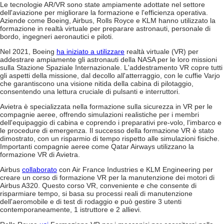
Le tecnologie AR/VR sono state ampiamente adottate nel settore
dell'aviazione per migliorare la formazione e l'efficienza operativa.
Aziende come Boeing, Airbus, Rolls Royce e KLM hanno utilizzato la
formazione in realtà virtuale per preparare astronauti, personale di
bordo, ingegneri aeronautici e piloti.
Nel 2021, Boeing
ha iniziato a utilizzare
realtà virtuale (VR) per
addestrare ampiamente gli astronauti della NASA per le loro missioni
sulla Stazione Spaziale Internazionale. L'addestramento VR copre tutti
gli aspetti della missione, dal decollo all'atterraggio, con le cuffie Varjo
che garantiscono una visione nitida della cabina di pilotaggio,
consentendo una lettura cruciale di pulsanti e interruttori.
Avietra è specializzata nella formazione sulla sicurezza in VR per le
compagnie aeree, offrendo simulazioni realistiche per i membri
dell'equipaggio di cabina e coprendo i preparativi pre-volo, l'imbarco e
le procedure di emergenza. Il successo della formazione VR è stato
dimostrato, con un risparmio di tempo rispetto alle simulazioni fisiche.
Importanti compagnie aeree come Qatar Airways utilizzano la
formazione VR di Avietra.
Airbus
collaborato
con Air France Industries e KLM Engineering per
creare un corso di formazione VR per la manutenzione dei motori di
Airbus A320. Questo corso VR, conveniente e che consente di
risparmiare tempo, si basa su processi reali di manutenzione
dell'aeromobile e di test di rodaggio e può gestire 3 utenti
contemporaneamente, 1 istruttore e 2 allievi.