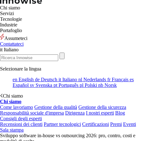
Chi siamo
Servizi
Tecnologie
Industrie
Portafoglio
Assumeteci
Contattateci
it
Italiano
Selezionare la lingua
en
English
de
Deutsch
it
Italiano
nl
Nederlands
fr
Français
es
Español
sv
Svenska
pt
Português
pl
Polski
nb
Norsk
Chi siamo
Chi siamo
Come lavoriamo
Gestione della qualità
Gestione della sicurezza
Responsabilità sociale d'impresa
Dirigenza
I nostri esperti
Blog
Consigli degli esperti
Recensioni dei clienti
Partner tecnologici
Certificazioni
Premi
Eventi
Sala stampa
Sviluppo software in-house vs outsourcing 2026: pro, contro, costi e