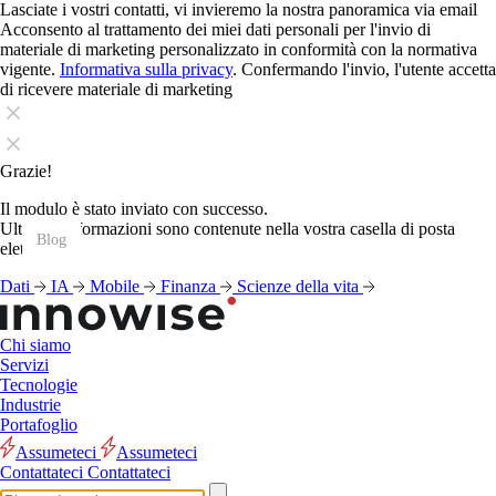
Lasciate i vostri contatti, vi invieremo la nostra panoramica via email
Acconsento al trattamento dei miei dati personali per l'invio di
materiale di marketing personalizzato in conformità con la normativa
vigente.
Informativa sulla privacy
. Confermando l'invio, l'utente accetta
di ricevere materiale di marketing
Grazie!
Il modulo è stato inviato con successo.
Ulteriori informazioni sono contenute nella vostra casella di posta
Blog
Blog
Blog
Blog
Blog
Blog
Blog
Blog
Blog
Blog
Blog
Blog
elettronica.
Dati
IA
Mobile
Finanza
Scienze della vita
Chi siamo
Servizi
Tecnologie
Industrie
Portafoglio
Assumeteci
Assumeteci
Contattateci
Contattateci