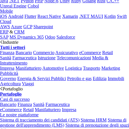
Java
.NET
Python
PHP
Node.js
Unity
Ruby
Golang
Rust
C/C++
Unreal Engine
Cobol
Mobile
iOS
Android
Flutter
React Native
Xamarin
.NET MAUI
Kotlin
Swift
Cloud
AWS
Azure
GCP
Sharepoint
ERP
&
CRM
SAP
MS Dynamics 365
Odoo
Salesforce
Industrie
Tutti i settori
Finanza
Bancario
Commercio
Assicurativo
eCommerce
Retail
Sanità
Farmaceutica
Istruzione
Telecomunicazioni
Media &
Intrattenimento
Impresa
Manifatturiero
Automotive
Logistica
Trasporto
Marketing
Pubblicità
Governo
Energia & Servizi Pubblici
Petrolio e gas
Edilizia
Immobili
Agricoltura
Viaggi
Portafoglio
Portafoglio
Casi di successo
Bancario
Finanza
Sanità
Farmaceutica
eCommerce
Retail
Manifatturiero
Impresa
Le nostre piattaforme
Sistema di tracciamento dei candidati (ATS)
Sistema HRM
Sistema di
gestione dell'apprendimento (LMS)
Sistema di prenotazione degli spazi