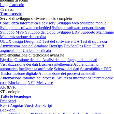
modalità di scelta
Leggi l'articolo
Servizi
Tutti i servizi
Servizi di sviluppo software a ciclo completo
Consulenza informatica e advisory
Sviluppo web
Sviluppo mobile
Sviluppo di software embedded
Sviluppo software personalizzato
Sviluppo MVP
Sviluppo del cloud
Sviluppo ERP
Supporto Mainframe
Modernizzazione dell'eredità
UI/UX design
Design 3D
Test del software e QA
Test di sicurezza
Amministrazione del database
DevOps
DevSecOps
Rete
IT staff
augmentation
Un team dedicato
Implementazione di tecnologie avanzate
Big data
Gestione dei dati
Analisi dei dati
Ingegneria dei dati
Visualizzazione dei dati
Business intelligence
Apprendimento
automatico
Intelligenza artificiale
Scienza dei dati
Sostenibilità e ESG
Trasformazione digitale
Automazione dei processi aziendali
Automazione robotica dei processi
Sicurezza informatica
Internet delle
cose
Blockchain
NFT
Metaverse
AR
&
VR
Tecnologie
Tutte le tecnologie
Front-end
React
Angular
Vue.js
JavaScript
Back-end