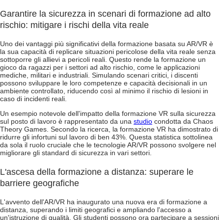
Garantire la sicurezza in scenari di formazione ad alto
rischio: mitigare i rischi della vita reale
Uno dei vantaggi più significativi della formazione basata su AR/VR è
la sua capacità di replicare situazioni pericolose della vita reale senza
sottoporre gli allievi a pericoli reali. Questo rende la formazione un
gioco da ragazzi per i settori ad alto rischio, come le applicazioni
mediche, militari e industriali. Simulando scenari critici, i discenti
possono sviluppare le loro competenze e capacità decisionali in un
ambiente controllato, riducendo così al minimo il rischio di lesioni in
caso di incidenti reali.
Un esempio notevole dell'impatto della formazione VR sulla sicurezza
sul posto di lavoro è rappresentato da una
studio
condotta da Chaos
Theory Games. Secondo la ricerca, la formazione VR ha dimostrato di
ridurre gli infortuni sul lavoro di ben 43%. Questa statistica sottolinea
da sola il ruolo cruciale che le tecnologie AR/VR possono svolgere nel
migliorare gli standard di sicurezza in vari settori.
L'ascesa della formazione a distanza: superare le
barriere geografiche
L'avvento dell'AR/VR ha inaugurato una nuova era di formazione a
distanza, superando i limiti geografici e ampliando l'accesso a
un'istruzione di qualità. Gli studenti possono ora partecipare a sessioni