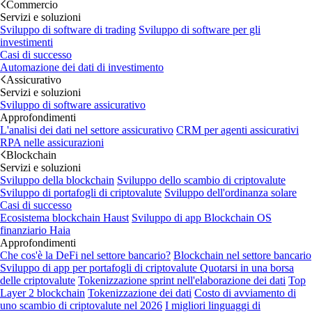
Commercio
Servizi e soluzioni
Sviluppo di software di trading
Sviluppo di software per gli
investimenti
Casi di successo
Automazione dei dati di investimento
Assicurativo
Servizi e soluzioni
Sviluppo di software assicurativo
Approfondimenti
L'analisi dei dati nel settore assicurativo
CRM per agenti assicurativi
RPA nelle assicurazioni
Blockchain
Servizi e soluzioni
Sviluppo della blockchain
Sviluppo dello scambio di criptovalute
Sviluppo di portafogli di criptovalute
Sviluppo dell'ordinanza solare
Casi di successo
Ecosistema blockchain Haust
Sviluppo di app Blockchain
OS
finanziario Haia
Approfondimenti
Che cos'è la DeFi nel settore bancario?
Blockchain nel settore bancario
Sviluppo di app per portafogli di criptovalute
Quotarsi in una borsa
delle criptovalute
Tokenizzazione sprint nell'elaborazione dei dati
Top
Layer 2 blockchain
Tokenizzazione dei dati
Costo di avviamento di
uno scambio di criptovalute nel 2026
I migliori linguaggi di