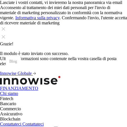
Lasciate i vostri contatti, vi invieremo la nostra panoramica via email
Acconsento al trattamento dei miei dati personali per l'invio di
materiale di marketing personalizzato in conformità con la normativa
vigente.
Informativa sulla privacy
. Confermando l'invio, l'utente accetta
di ricevere materiale di marketing
Grazie!
Il modulo è stato inviato con successo.
Ulteriori informazioni sono contenute nella vostra casella di posta
Blog
Blog
Blog
Blog
Blog
Blog
Blog
Blog
Blog
Blog
Blog
Blog
elettronica.
Innowise Globale
FINANZIAMENTO
Chi siamo
Fintech
Bancario
Commercio
Assicurativo
Blockchain
Contattateci
Contattateci