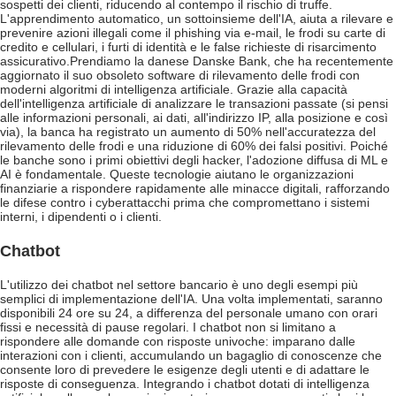
sospetti dei clienti, riducendo al contempo il rischio di truffe.
L'apprendimento automatico, un sottoinsieme dell'IA, aiuta a rilevare e
prevenire azioni illegali come il phishing via e-mail, le frodi su carte di
credito e cellulari, i furti di identità e le false richieste di risarcimento
assicurativo.
Prendiamo la danese Danske Bank, che ha recentemente
aggiornato il suo obsoleto software di rilevamento delle frodi con
moderni algoritmi di intelligenza artificiale. Grazie alla capacità
dell'intelligenza artificiale di analizzare le transazioni passate (si pensi
alle informazioni personali, ai dati, all'indirizzo IP, alla posizione e così
via), la banca ha registrato un aumento di 50% nell'accuratezza del
rilevamento delle frodi e una riduzione di 60% dei falsi positivi. Poiché
le banche sono i primi obiettivi degli hacker, l'adozione diffusa di ML e
AI è fondamentale. Queste tecnologie aiutano le organizzazioni
finanziarie a rispondere rapidamente alle minacce digitali, rafforzando
le difese contro i cyberattacchi prima che compromettano i sistemi
interni, i dipendenti o i clienti.
Chatbot
L'utilizzo dei chatbot nel settore bancario è uno degli esempi più
semplici di implementazione dell'IA. Una volta implementati, saranno
disponibili 24 ore su 24, a differenza del personale umano con orari
fissi e necessità di pause regolari. I chatbot non si limitano a
rispondere alle domande con risposte univoche: imparano dalle
interazioni con i clienti, accumulando un bagaglio di conoscenze che
consente loro di prevedere le esigenze degli utenti e di adattare le
risposte di conseguenza. Integrando i chatbot dotati di intelligenza