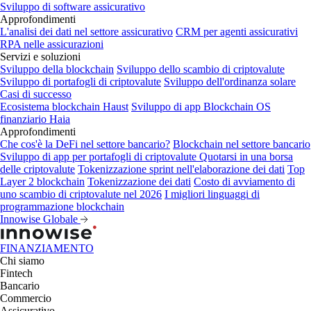
Sviluppo di software assicurativo
Approfondimenti
L'analisi dei dati nel settore assicurativo
CRM per agenti assicurativi
RPA nelle assicurazioni
Servizi e soluzioni
Sviluppo della blockchain
Sviluppo dello scambio di criptovalute
Sviluppo di portafogli di criptovalute
Sviluppo dell'ordinanza solare
Casi di successo
Ecosistema blockchain Haust
Sviluppo di app Blockchain
OS
finanziario Haia
Approfondimenti
Che cos'è la DeFi nel settore bancario?
Blockchain nel settore bancario
Sviluppo di app per portafogli di criptovalute
Quotarsi in una borsa
delle criptovalute
Tokenizzazione sprint nell'elaborazione dei dati
Top
Layer 2 blockchain
Tokenizzazione dei dati
Costo di avviamento di
uno scambio di criptovalute nel 2026
I migliori linguaggi di
programmazione blockchain
Innowise Globale
FINANZIAMENTO
Chi siamo
Fintech
Bancario
Commercio
Assicurativo