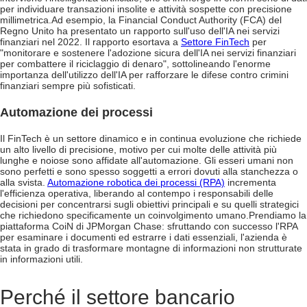
per individuare transazioni insolite e attività sospette con precisione
millimetrica.
Ad esempio, la Financial Conduct Authority (FCA) del
Regno Unito ha presentato un rapporto sull'uso dell'IA nei servizi
finanziari nel 2022. Il rapporto esortava a
Settore FinTech
per
"monitorare e sostenere l'adozione sicura dell'IA nei servizi finanziari
per combattere il riciclaggio di denaro", sottolineando l'enorme
importanza dell'utilizzo dell'IA per rafforzare le difese contro crimini
finanziari sempre più sofisticati.
Automazione dei processi
Il FinTech è un settore dinamico e in continua evoluzione che richiede
un alto livello di precisione, motivo per cui molte delle attività più
lunghe e noiose sono affidate all'automazione. Gli esseri umani non
sono perfetti e sono spesso soggetti a errori dovuti alla stanchezza o
alla svista.
Automazione robotica dei processi (RPA)
incrementa
l'efficienza operativa, liberando al contempo i responsabili delle
decisioni per concentrarsi sugli obiettivi principali e su quelli strategici
che richiedono specificamente un coinvolgimento umano.
Prendiamo la
piattaforma CoiN di JPMorgan Chase: sfruttando con successo l'RPA
per esaminare i documenti ed estrarre i dati essenziali, l'azienda è
stata in grado di trasformare montagne di informazioni non strutturate
in informazioni utili.
Perché il settore bancario