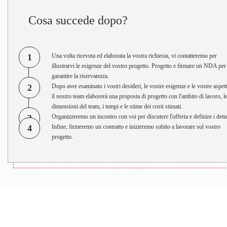
Cosa succede dopo?
1
Una volta ricevuta ed elaborata la vostra richiesta, vi contatteremo per
illustrarvi le esigenze del vostro progetto. Progetto e firmare un NDA per
garantire la riservatezza.
2
Dopo aver esaminato i vostri desideri, le vostre esigenze e le vostre aspett
il nostro team elaborerà una proposta di progetto con l'ambito di lavoro, l
dimensioni del team, i tempi e le stime dei costi stimati.
3
Organizzeremo un incontro con voi per discutere l'offerta e definire i detta
4
Infine, firmeremo un contratto e inizieremo subito a lavorare sul vostro
progetto.