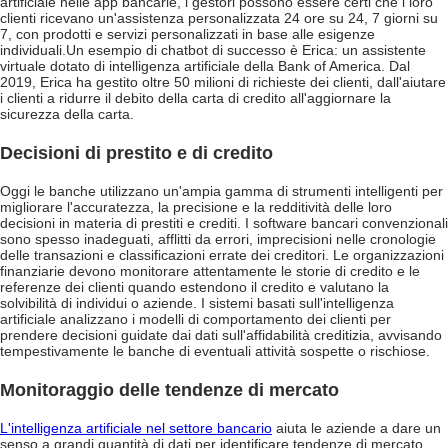
artificiale nelle app bancarie, i gestori possono essere certi che i loro
clienti ricevano un'assistenza personalizzata 24 ore su 24, 7 giorni su
7, con prodotti e servizi personalizzati in base alle esigenze
individuali.
Un esempio di chatbot di successo è Erica: un assistente
virtuale dotato di intelligenza artificiale della Bank of America. Dal
2019, Erica ha gestito oltre 50 milioni di richieste dei clienti, dall'aiutare
i clienti a ridurre il debito della carta di credito all'aggiornare la
sicurezza della carta.
Decisioni di prestito e di credito
Oggi le banche utilizzano un'ampia gamma di strumenti intelligenti per
migliorare l'accuratezza, la precisione e la redditività delle loro
decisioni in materia di prestiti e crediti. I software bancari convenzionali
sono spesso inadeguati, afflitti da errori, imprecisioni nelle cronologie
delle transazioni e classificazioni errate dei creditori. Le organizzazioni
finanziarie devono monitorare attentamente le storie di credito e le
referenze dei clienti quando estendono il credito e valutano la
solvibilità di individui o aziende. I sistemi basati sull'intelligenza
artificiale analizzano i modelli di comportamento dei clienti per
prendere decisioni guidate dai dati sull'affidabilità creditizia, avvisando
tempestivamente le banche di eventuali attività sospette o rischiose.
Monitoraggio delle tendenze di mercato
L'intelligenza artificiale nel settore bancario
aiuta le aziende a dare un
senso a grandi quantità di dati per identificare tendenze di mercato,