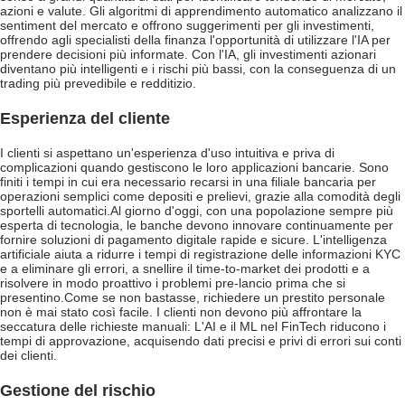
azioni e valute. Gli algoritmi di apprendimento automatico analizzano il
sentiment del mercato e offrono suggerimenti per gli investimenti,
offrendo agli specialisti della finanza l'opportunità di utilizzare l'IA per
prendere decisioni più informate. Con l'IA, gli investimenti azionari
diventano più intelligenti e i rischi più bassi, con la conseguenza di un
trading più prevedibile e redditizio.
Esperienza del cliente
I clienti si aspettano un'esperienza d'uso intuitiva e priva di
complicazioni quando gestiscono le loro applicazioni bancarie. Sono
finiti i tempi in cui era necessario recarsi in una filiale bancaria per
operazioni semplici come depositi e prelievi, grazie alla comodità degli
sportelli automatici.
Al giorno d'oggi, con una popolazione sempre più
esperta di tecnologia, le banche devono innovare continuamente per
fornire soluzioni di pagamento digitale rapide e sicure. L'intelligenza
artificiale aiuta a ridurre i tempi di registrazione delle informazioni KYC
e a eliminare gli errori, a snellire il time-to-market dei prodotti e a
risolvere in modo proattivo i problemi pre-lancio prima che si
presentino.
Come se non bastasse, richiedere un prestito personale
non è mai stato così facile. I clienti non devono più affrontare la
seccatura delle richieste manuali: L'AI e il ML nel FinTech riducono i
tempi di approvazione, acquisendo dati precisi e privi di errori sui conti
dei clienti.
Gestione del rischio