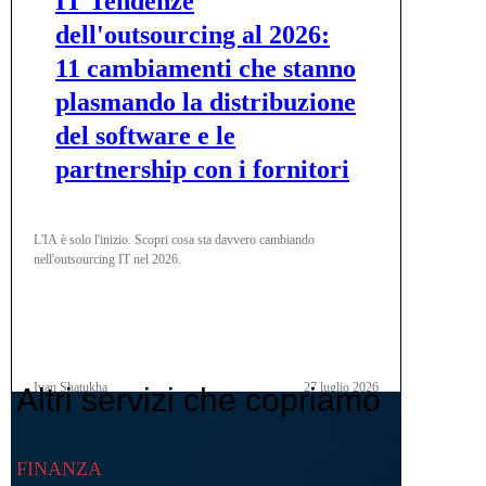
IT Tendenze
dell'outsourcing al 2026:
11 cambiamenti che stanno
plasmando la distribuzione
del software e le
partnership con i fornitori
L'IA è solo l'inizio. Scopri cosa sta davvero cambiando
nell'outsourcing IT nel 2026.
Ivan Shatukha
27 luglio 2026
Altri servizi che copriamo
FINANZA