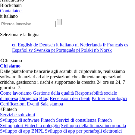
Blockchain
Contattateci
it
Italiano
Selezionare la lingua
en
English
de
Deutsch
it
Italiano
nl
Nederlands
fr
Français
es
Español
sv
Svenska
pt
Português
pl
Polski
nb
Norsk
Chi siamo
Chi siamo
Dalle piattaforme bancarie agli scambi di criptovalute, realizziamo
software finanziari ad alte prestazioni che alimentano operazioni
critiche, gestiscono i rischi e supportano la crescita 24 ore su 24, 7
giorni su 7.
Come lavoriamo
Gestione della qualità
Responsabilità sociale
d'impresa
Dirigenza
Blog
Recensioni dei clienti
Partner tecnologici
Certificazioni
Eventi
Sala stampa
Fintech
Servizi e soluzioni
Sviluppo di software Fintech
Servizi di consulenza Fintech
Sviluppatori Fintech a noleggio
Sviluppo della finanza incorporata
Sviluppo di app BNPL
Sviluppo di app per portafogli elettronici