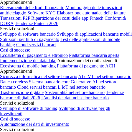
Approfondimenti
Rilevamento delle frodi finanziarie
Monitoraggio delle transazioni
antiriciclaggio
Software KYC
Elaborazione automatica delle fatture
Transazioni P2P
Ripartizione dei costi delle app Fintech
Conformità
DORA
Tendenze Fintech 2026
Servizi e soluzioni
Sviluppo di software bancario
Sviluppo di applicazioni bancarie mobili
Soluzioni per hub di pagamento
Test delle applicazioni di mobile
banking
Cloud servizi bancari
Casi di successo
Ecosistema di pagamento elettronico
Piattaforma bancaria aperta
Implementazione del data lake
Automazione dei conti aziendali
Ecosistema di mobile banking
Piattaforma di pagamento ACH
Approfondimenti
Sicurezza informatica nel settore bancario
AI e ML nel settore bancario
Banca coreless
Sistema bancario core
Generativo AI nel settore
bancario
Cloud servizi bancari
L'IoT nel settore bancario
Trasformazione digitale
Sostenibilità nel settore bancario
Tendenze
bancarie digitali 2026
L'analisi dei dati nel settore bancario
Servizi e soluzioni
Sviluppo di software di trading
Sviluppo di software per gli
investimenti
Casi di successo
Automazione dei dati di investimento
Servizi e soluzioni