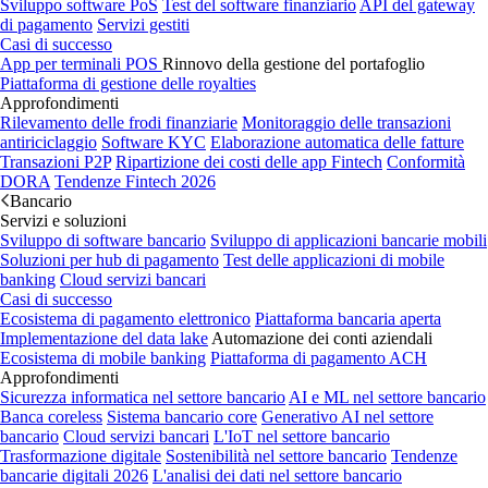
Sviluppo software PoS
Test del software finanziario
API del gateway
di pagamento
Servizi gestiti
Casi di successo
App per terminali POS
Rinnovo della gestione del portafoglio
Piattaforma di gestione delle royalties
Approfondimenti
Rilevamento delle frodi finanziarie
Monitoraggio delle transazioni
antiriciclaggio
Software KYC
Elaborazione automatica delle fatture
Transazioni P2P
Ripartizione dei costi delle app Fintech
Conformità
DORA
Tendenze Fintech 2026
Bancario
Servizi e soluzioni
Sviluppo di software bancario
Sviluppo di applicazioni bancarie mobili
Soluzioni per hub di pagamento
Test delle applicazioni di mobile
banking
Cloud servizi bancari
Casi di successo
Ecosistema di pagamento elettronico
Piattaforma bancaria aperta
Implementazione del data lake
Automazione dei conti aziendali
Ecosistema di mobile banking
Piattaforma di pagamento ACH
Approfondimenti
Sicurezza informatica nel settore bancario
AI e ML nel settore bancario
Banca coreless
Sistema bancario core
Generativo AI nel settore
bancario
Cloud servizi bancari
L'IoT nel settore bancario
Trasformazione digitale
Sostenibilità nel settore bancario
Tendenze
bancarie digitali 2026
L'analisi dei dati nel settore bancario