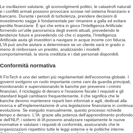
Le oscillazioni valutarie, gli sconvolgimenti politici, le catastrofi naturali
e i conflitti armati possono provocare scosse nel sistema finanziario e
bancario. Durante i periodi di turbolenza, prendere decisioni di
investimento sagge è fondamentale per rimanere a galla ed evitare
perdite finanziarie. È qui che entra in gioco l'Intelligenza Artificiale:
fornendo un'utile panoramica degli eventi attuali, prevedendo le
tendenze future e prevedendo ciò che ci aspetta, l'Intelligenza
Artificiale aiuta gli investitori a navigare in acque incerte con fiducia.
L'IA può anche aiutare a determinare se un cliente sarà in grado o
meno di rimborsare un prestito, analizzando i modelli
comportamentali, la storia creditizia e i dati personali disponibili.
Conformità normativa
Il FinTech è uno dei settori più regolamentati dell'economia globale. I
governi svolgono un ruolo importante come cani da guardia principali,
monitorando e supervisionando le banche per prevenire i crimini
finanziari, il riciclaggio di denaro e l'evasione fiscale.
I requisiti e gli
standard legali cambiano frequentemente, il che significa che le
banche devono mantenere reparti ben informati e agili, dedicati alla
ricerca e all'implementazione di una legislazione finanziaria in continua
evoluzione. Se eseguito manualmente, questo processo richiede
tempo e denaro. L'IA: grazie alla potenza dell'apprendimento profondo
e dell'NLP, i sistemi di IA possono analizzare rapidamente le nuove
normative e valutare i requisiti di conformità, assicurando che le
organizzazioni rispettino tutte le leggi esterne e le politiche interne.