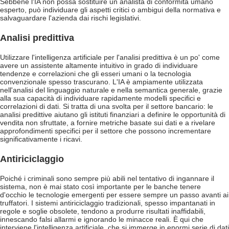
Sebbene l'IA non possa sostituire un analista di conformità umano
esperto, può individuare gli aspetti critici o ambigui della normativa e
salvaguardare l'azienda dai rischi legislativi.
Analisi predittiva
Utilizzare l'intelligenza artificiale per l'analisi predittiva è un po' come
avere un assistente altamente intuitivo in grado di individuare
tendenze e correlazioni che gli esseri umani o la tecnologia
convenzionale spesso trascurano. L'IA è ampiamente utilizzata
nell'analisi del linguaggio naturale e nella semantica generale, grazie
alla sua capacità di individuare rapidamente modelli specifici e
correlazioni di dati. Si tratta di una svolta per il settore bancario: le
analisi predittive aiutano gli istituti finanziari a definire le opportunità di
vendita non sfruttate, a fornire metriche basate sui dati e a rivelare
approfondimenti specifici per il settore che possono incrementare
significativamente i ricavi.
Antiriciclaggio
Poiché i criminali sono sempre più abili nel tentativo di ingannare il
sistema, non è mai stato così importante per le banche tenere
d'occhio le tecnologie emergenti per essere sempre un passo avanti ai
truffatori. I sistemi antiriciclaggio tradizionali, spesso impantanati in
regole e soglie obsolete, tendono a produrre risultati inaffidabili,
innescando falsi allarmi e ignorando le minacce reali. È qui che
interviene l'intelligenza artificiale, che si immerge in enormi serie di dati