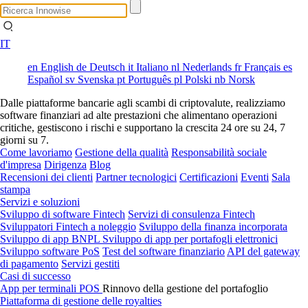
IT
en
English
de
Deutsch
it
Italiano
nl
Nederlands
fr
Français
es
Español
sv
Svenska
pt
Português
pl
Polski
nb
Norsk
Dalle piattaforme bancarie agli scambi di criptovalute, realizziamo
software finanziari ad alte prestazioni che alimentano operazioni
critiche, gestiscono i rischi e supportano la crescita 24 ore su 24, 7
giorni su 7.
Come lavoriamo
Gestione della qualità
Responsabilità sociale
d'impresa
Dirigenza
Blog
Recensioni dei clienti
Partner tecnologici
Certificazioni
Eventi
Sala
stampa
Servizi e soluzioni
Sviluppo di software Fintech
Servizi di consulenza Fintech
Sviluppatori Fintech a noleggio
Sviluppo della finanza incorporata
Sviluppo di app BNPL
Sviluppo di app per portafogli elettronici
Sviluppo software PoS
Test del software finanziario
API del gateway
di pagamento
Servizi gestiti
Casi di successo
App per terminali POS
Rinnovo della gestione del portafoglio
Piattaforma di gestione delle royalties