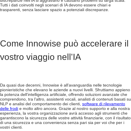
discrepanze nell'IA si aggravano e causano problemi su larga scala.
Tutti i dati coinvolti negli scenari di IA devono essere chiari e
trasparenti, senza lasciare spazio a potenziali discrepanze.
Come Innowise può accelerare il
vostro viaggio nell'IA
Da quasi due decenni, Innowise è all'avanguardia nelle tecnologie
pionieristiche che elevano le aziende a nuovi livelli. Sfruttiamo appieno
la potenza dell'intelligenza artificiale, offrendo soluzioni avanzate che
comprendono, tra l'altro, assistenti vocali, analisti di contenuti basati su
NLP e analisi del comportamento dei clienti,
software di rilevamento
delle frodi
e molto altro ancora. Grazie al nostro supporto e alla nostra
esperienza, la vostra organizzazione avrà accesso agli strumenti che
garantiscono la sicurezza delle vostre attività finanziarie, con il risultato
di una sicurezza e una convenienza senza pari sia per voi che per i
vostri clienti.