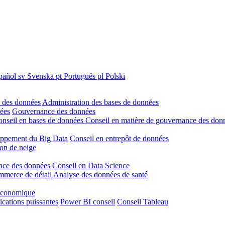
pañol
sv
Svenska
pt
Português
pl
Polski
 des données
Administration des bases de données
nées
Gouvernance des données
nseil en bases de données
Conseil en matière de gouvernance des don
ppement du Big Data
Conseil en entrepôt de données
on de neige
ence des données
Conseil en Data Science
mmerce de détail
Analyse des données de santé
 économique
ications puissantes
Power BI conseil
Conseil Tableau