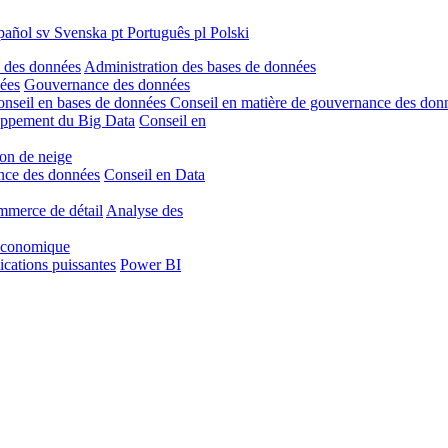
pañol
sv
Svenska
pt
Português
pl
Polski
 des données
Administration des bases de données
nées
Gouvernance des données
nseil en bases de données
Conseil en matière de gouvernance des don
ppement du Big Data
Conseil en
on de neige
ence des données
Conseil en Data
mmerce de détail
Analyse des
 économique
ications puissantes
Power BI