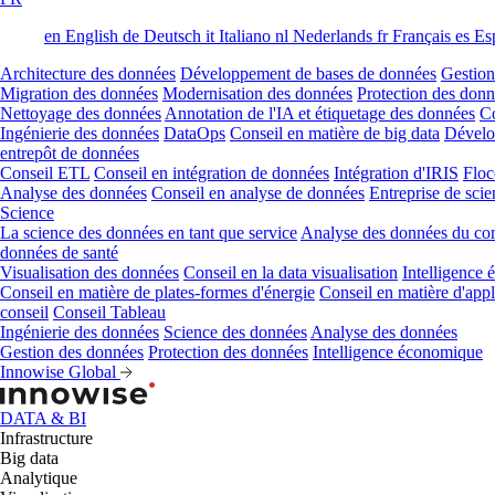
en
English
de
Deutsch
it
Italiano
nl
Nederlands
fr
Français
es
Es
Architecture des données
Développement de bases de données
Gestion
Migration des données
Modernisation des données
Protection des don
Nettoyage des données
Annotation de l'IA et étiquetage des données
Co
Ingénierie des données
DataOps
Conseil en matière de big data
Dévelo
entrepôt de données
Conseil ETL
Conseil en intégration de données
Intégration d'IRIS
Floc
Analyse des données
Conseil en analyse de données
Entreprise de sci
Science
La science des données en tant que service
Analyse des données du co
données de santé
Visualisation des données
Conseil en la data visualisation
Intelligence
Conseil en matière de plates-formes d'énergie
Conseil en matière d'appl
conseil
Conseil Tableau
Ingénierie des données
Science des données
Analyse des données
Gestion des données
Protection des données
Intelligence économique
Innowise Global
DATA & BI
Infrastructure
Big data
Analytique