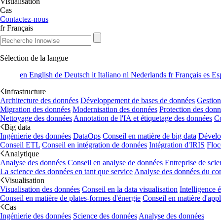
Visualisation
Cas
Contactez-nous
fr
Français
Sélection de la langue
en
English
de
Deutsch
it
Italiano
nl
Nederlands
fr
Français
es
Es
Infrastructure
Architecture des données
Développement de bases de données
Gestion
Migration des données
Modernisation des données
Protection des don
Nettoyage des données
Annotation de l'IA et étiquetage des données
Co
Big data
Ingénierie des données
DataOps
Conseil en matière de big data
Dévelo
Conseil ETL
Conseil en intégration de données
Intégration d'IRIS
Floc
Analytique
Analyse des données
Conseil en analyse de données
Entreprise de sci
La science des données en tant que service
Analyse des données du co
Visualisation
Visualisation des données
Conseil en la data visualisation
Intelligence
Conseil en matière de plates-formes d'énergie
Conseil en matière d'appl
Cas
Ingénierie des données
Science des données
Analyse des données