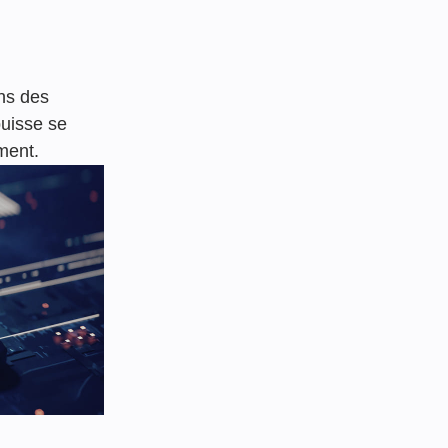
ons des
puisse se
ment.