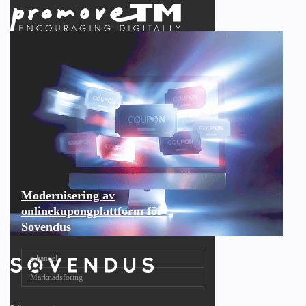
Modernisering av
onlinekupongplattform för
Sovendus
e‑handel
Marknadsföring