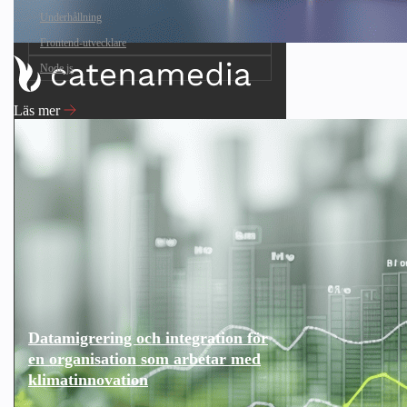
Underhållning
Frontend-utvecklare
Node.js
Läs mer
Datamigrering och integration för
en organisation som arbetar med
klimatinnovation