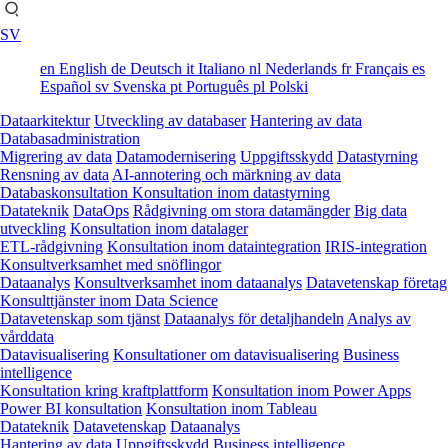
SV
en
English
de
Deutsch
it
Italiano
nl
Nederlands
fr
Français
es
Español
sv
Svenska
pt
Português
pl
Polski
Dataarkitektur
Utveckling av databaser
Hantering av data
Databasadministration
Migrering av data
Datamodernisering
Uppgiftsskydd
Datastyrning
Rensning av data
AI-annotering och märkning av data
Databaskonsultation
Konsultation inom datastyrning
Datateknik
DataOps
Rådgivning om stora datamängder
Big data
utveckling
Konsultation inom datalager
ETL-rådgivning
Konsultation inom dataintegration
IRIS-integration
Konsultverksamhet med snöflingor
Dataanalys
Konsultverksamhet inom dataanalys
Datavetenskap företag
Konsulttjänster inom Data Science
Datavetenskap som tjänst
Dataanalys för detaljhandeln
Analys av
vårddata
Datavisualisering
Konsultationer om datavisualisering
Business
intelligence
Konsultation kring kraftplattform
Konsultation inom Power Apps
Power BI konsultation
Konsultation inom Tableau
Datateknik
Datavetenskap
Dataanalys
Hantering av data
Uppgiftsskydd
Business intelligence