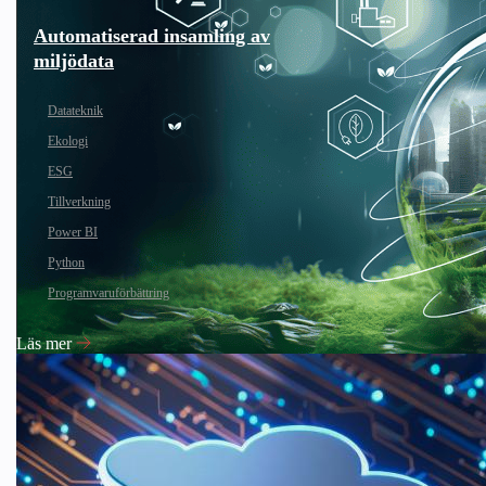
Automatiserad insamling av
miljödata
Datateknik
Ekologi
ESG
Tillverkning
Power BI
Python
Programvaruförbättring
Läs mer