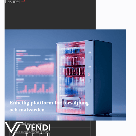
Läs mer
Enhetlig plattform för försäljning
och mätvärden
Backend-utvecklare
Data management (DMS)