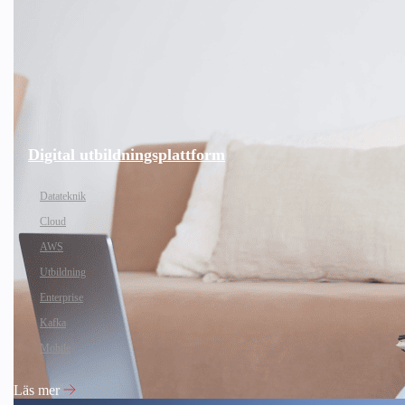
Digital utbildningsplattform
Datateknik
Cloud
AWS
Utbildning
Enterprise
Kafka
Mobile
Läs mer