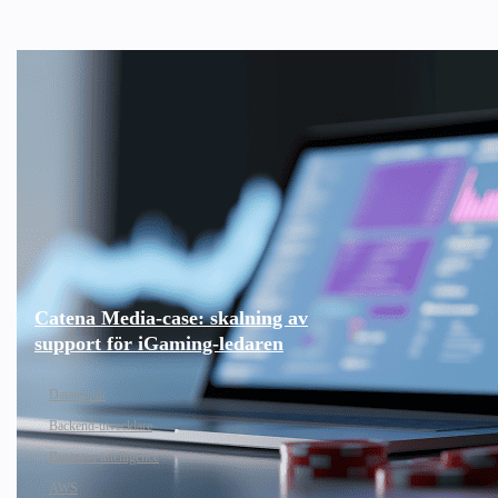
Catena Media-case: skalning av
support för iGaming-ledaren
Datateknik
Backend-utvecklare
Business intelligence
AWS