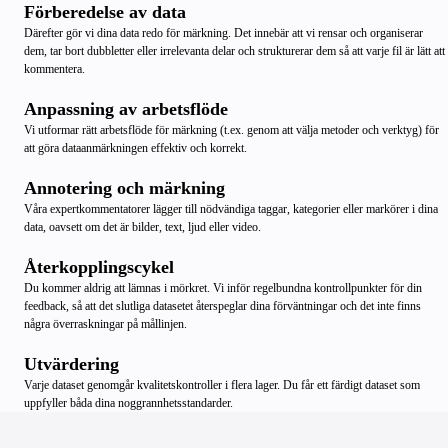
Förberedelse av data
Därefter gör vi dina data redo för märkning. Det innebär att vi rensar och organiserar
dem, tar bort dubbletter eller irrelevanta delar och strukturerar dem så att varje fil är lätt att
kommentera.
Anpassning av arbetsflöde
Vi utformar rätt arbetsflöde för märkning (t.ex. genom att välja metoder och verktyg) för
att göra dataanmärkningen effektiv och korrekt.
Annotering och märkning
Våra expertkommentatorer lägger till nödvändiga taggar, kategorier eller markörer i dina
data, oavsett om det är bilder, text, ljud eller video.
Återkopplingscykel
Du kommer aldrig att lämnas i mörkret. Vi inför regelbundna kontrollpunkter för din
feedback, så att det slutliga datasetet återspeglar dina förväntningar och det inte finns
några överraskningar på mållinjen.
Utvärdering
Varje dataset genomgår kvalitetskontroller i flera lager. Du får ett färdigt dataset som
uppfyller båda dina noggrannhetsstandarder.