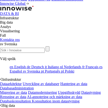
Innowise Global
DATA & BI
Infrastruktur
Big data
Analys
Visualisering
Fall
Kontakta oss
sv
Svenska
Välj språk
en
English
de
Deutsch
it
Italiano
nl
Nederlands
fr
Français
es
Español
sv
Svenska
pt
Português
pl
Polski
Infrastruktur
Dataarkitektur
Utveckling av databaser
Hantering av data
Databasadministration
Migrering av data
Datamodernisering
Uppgiftsskydd
Datastyrning
Rensning av data
AI-annotering och märkning av data
Databaskonsultation
Konsultation inom datastyrning
Big data