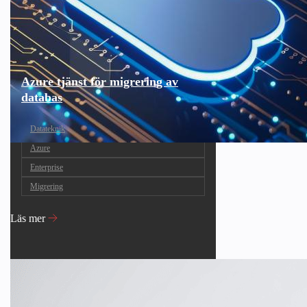
Azure tjänst för migrering av
databas
Datateknik
Azure
Enterprise
Migrering
Läs mer