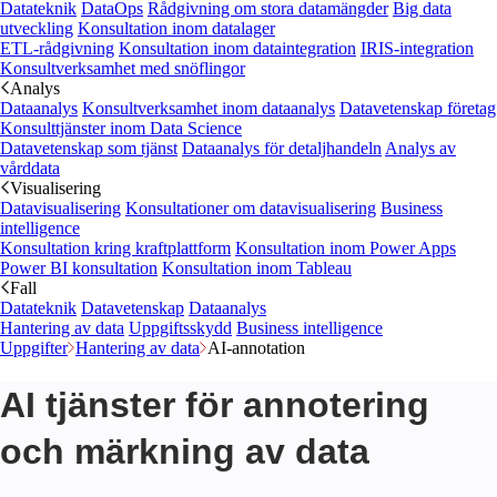
Datateknik
DataOps
Rådgivning om stora datamängder
Big data
utveckling
Konsultation inom datalager
ETL-rådgivning
Konsultation inom dataintegration
IRIS-integration
Konsultverksamhet med snöflingor
Analys
Dataanalys
Konsultverksamhet inom dataanalys
Datavetenskap företag
Konsulttjänster inom Data Science
Datavetenskap som tjänst
Dataanalys för detaljhandeln
Analys av
vårddata
Visualisering
Datavisualisering
Konsultationer om datavisualisering
Business
intelligence
Konsultation kring kraftplattform
Konsultation inom Power Apps
Power BI konsultation
Konsultation inom Tableau
Fall
Datateknik
Datavetenskap
Dataanalys
Hantering av data
Uppgiftsskydd
Business intelligence
Uppgifter
Hantering av data
AI-annotation
AI tjänster för annotering
och märkning av data