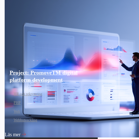
Project: PromoveTM digital
platform development
HR och rekrytering
PHP
Web
Webbutveckling
Läs mer