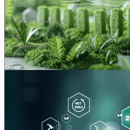
Datateknik
Affärsanalys
Automatisering av affärsprocesser (BPA)
Cloud
Azure
Data management (DMS)
Ekologi
Läs mer