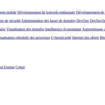
ent mobile
Développement de logiciels embarqués
Développement de l
sts de sécurité
Administration des bases de données
DevOps
DevSecO
nées
Visualisation des données
Intelligence économique
Apprentissage 
atisation robotisée des processus
Cybersécurité
Internet des objets
Blo
al Engine
Cobol