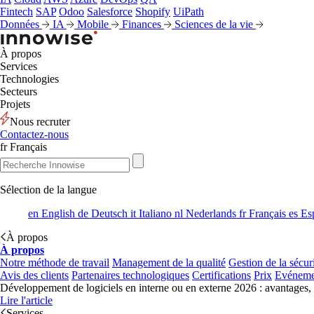
Fintech
SAP
Odoo
Salesforce
Shopify
UiPath
Données
IA
Mobile
Finances
Sciences de la vie
À propos
Services
Technologies
Secteurs
Projets
Nous recruter
Contactez-nous
fr
Français
Sélection de la langue
en
English
de
Deutsch
it
Italiano
nl
Nederlands
fr
Français
es
Es
À propos
À propos
Notre méthode de travail
Management de la qualité
Gestion de la sécur
Avis des clients
Partenaires technologiques
Certifications
Prix
Evéneme
Développement de logiciels en interne ou en externe 2026 : avantages,
Lire l'article
Services