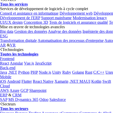
Tous les services
Services de développement de logiciels à cycle complet
Conseil et assistance en informatique
Développement web
Développem
Développement de l'ERP
Support mainframe
Modernisation legacy
UI/UX design
Conception 3D
Tests de logiciels et assurance qualité
Te
Mise en œuvre de technologies avancées
Big data
Gestion des données
Analyse des données
Ingénierie des don
ESG
Transformation digitale
Automatisation des processus d'entreprise
Autom
AR
&
VR
Technologies
Toutes les technologies
Frontend
React
Angular
Vue.js
JavaScript
Back-end
Java
.NET
Python
PHP
Node.js
Unity
Ruby
Golang
Rust
C/C++
Unre
Mobile
iOS
Android
Flutter
React Native
Xamarin
.NET MAUI
Kotlin
Swift
Cloud
AWS
Azure
GCP
Sharepoint
ERP
&
CRM
SAP
MS Dynamics 365
Odoo
Salesforce
Secteurs
Tous les secteurs