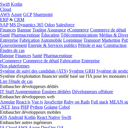
Swift
Kotlin
Cloud
AWS
Azure
GCP
Sharepoint
ERP
&
CRM
SAP
MS Dynamics 365
Odoo
Salesforce
Finances
Banque
Trading
Assurance
eCommerce
Commerce de détail
Santé
Pharmaceutique
Éducation
Télécommunications
Médias & Diver
Entreprise
Fabrication
Automobile
Logistique
Transport
Marketing
Pub
Gouvernement
Énergie & Services publics
Pétrole et gaz
Construction
Études de cas
Banque
Finances
Santé
Pharmaceutique
eCommerce
Commerce de détail
Fabrication
Entreprise
Nos plateformes
Système de suivi des candidats (ATS)
Système GRH
Système de gesti
Système d'exploitation financier unifié basé sur l'IA pour les monnaies 
Lire l'étude de cas
Embaucher développeurs dédiés
IT Staff Augmentation
Équipes dédiées
Développeurs offshore
Embaucher développeurs web
Angular
React.js
Vue.js
JavaScript
Ruby on Rails
Full stack
MEAN st
.NET
Java
PHP
Python
Golang
Cobol
Embaucher développeurs mobiles
iOS
Android
Kotlin
React Native
Swift
Embaucher autres ingénieurs
IA
Cloud
AWS
Azure
DevOps
QA