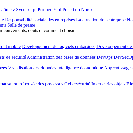
pañol
sv
Svenska
pt
Português
pl
Polski
nb
Norsk
ité
Responsabilité sociale des entreprises
La direction de l'entreprise
Nos
nts
Salle de presse
 inconvénients, coûts et comment choisir
ent mobile
Développement de logiciels embarqués
Développement de l
sts de sécurité
Administration des bases de données
DevOps
DevSecO
nées
Visualisation des données
Intelligence économique
Apprentissage 
atisation robotisée des processus
Cybersécurité
Internet des objets
Blo