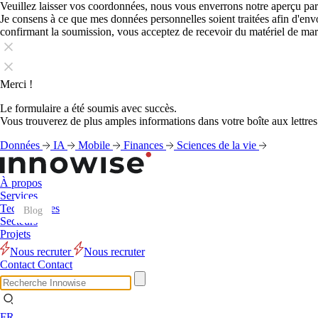
Veuillez laisser vos coordonnées, nous vous enverrons notre aperçu par
Je consens à ce que mes données personnelles soient traitées afin d'en
confirmant la soumission, vous acceptez de recevoir du matériel de ma
Merci !
Le formulaire a été soumis avec succès.
Vous trouverez de plus amples informations dans votre boîte aux lettres
Données
IA
Mobile
Finances
Sciences de la vie
À propos
Services
Technologies
Blog
Blog
Blog
Blog
Blog
Blog
Blog
Blog
Blog
Blog
Blog
Blog
Secteurs
Projets
Nous recruter
Nous recruter
Contact
Contact
FR