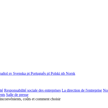
pañol
sv
Svenska
pt
Português
pl
Polski
nb
Norsk
ité
Responsabilité sociale des entreprises
La direction de l'entreprise
Nos
nts
Salle de presse
 inconvénients, coûts et comment choisir