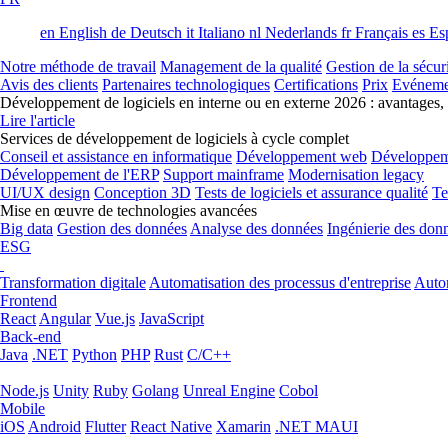
en
English
de
Deutsch
it
Italiano
nl
Nederlands
fr
Français
es
Es
Notre méthode de travail
Management de la qualité
Gestion de la sécur
Avis des clients
Partenaires technologiques
Certifications
Prix
Evéneme
Développement de logiciels en interne ou en externe 2026 : avantages,
Lire l'article
Services de développement de logiciels à cycle complet
Conseil et assistance en informatique
Développement web
Développem
Développement de l'ERP
Support mainframe
Modernisation legacy
UI/UX design
Conception 3D
Tests de logiciels et assurance qualité
Te
Mise en œuvre de technologies avancées
Big data
Gestion des données
Analyse des données
Ingénierie des don
ESG
Transformation digitale
Automatisation des processus d'entreprise
Autom
Frontend
React
Angular
Vue.js
JavaScript
Back-end
Java
.NET
Python
PHP
Rust
C/C++
Node.js
Unity
Ruby
Golang
Unreal Engine
Cobol
Mobile
iOS
Android
Flutter
React Native
Xamarin
.NET MAUI