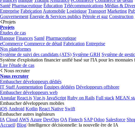
Finances
Banque
Trading
Assurance
eCommerce
Commerce de détail
Santé
Pharmaceutique
Éducation
Télécommunications
Médias & Diver
Entreprise
Fabrication
Automobile
Logistique
Transport
Marketing
Pub
Gouvernement
Énergie & Services publics
Pétrole et gaz
Construction
Projets
Projets
Études de cas
Banque
Finances
Santé
Pharmaceutique
eCommerce
Commerce de détail
Fabrication
Entreprise
Nos plateformes
Système de suivi des candidats (ATS)
Système GRH
Système de gesti
Système d'exploitation financier unifié basé sur l'IA pour les monnaies 
Lire l'étude de cas
Nous recruter
Nous recruter
Embaucher développeurs dédiés
IT Staff Augmentation
Équipes dédiées
Développeurs offshore
Embaucher développeurs web
Angular
React.js
Vue.js
JavaScript
Ruby on Rails
Full stack
MEAN st
Embaucher développeurs mobiles
iOS
Android
Kotlin
React Native
Swift
Embaucher autres ingénieurs
IA
Cloud
AWS
Azure
DevOps
QA
Fintech
SAP
Odoo
Salesforce
Sho
Accueil
Blog
Intelligence décisionnelle: la nouvelle ère de IA