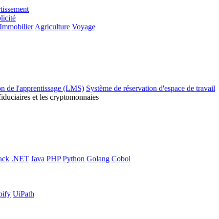
tissement
licité
Immobilier
Agriculture
Voyage
on de l'apprentissage (LMS)
Système de réservation d'espace de travail
fiduciaires et les cryptomonnaies
ack
.NET
Java
PHP
Python
Golang
Cobol
pify
UiPath