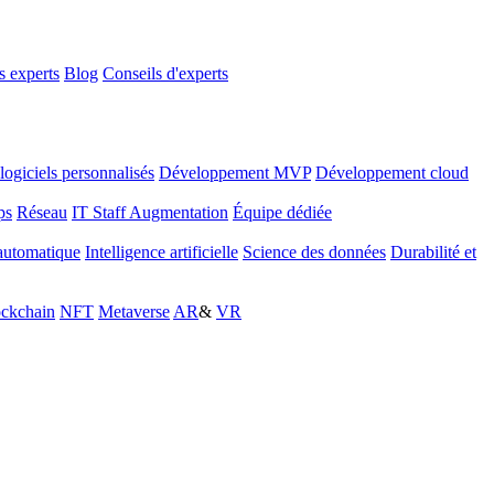
 experts
Blog
Conseils d'experts
ogiciels personnalisés
Développement MVP
Développement cloud
ps
Réseau
IT Staff Augmentation
Équipe dédiée
automatique
Intelligence artificielle
Science des données
Durabilité et
ckchain
NFT
Metaverse
AR
&
VR