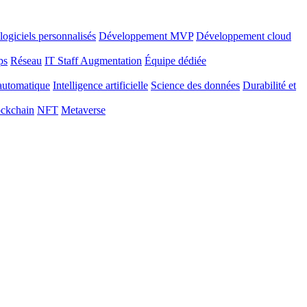
ogiciels personnalisés
Développement MVP
Développement cloud
ps
Réseau
IT Staff Augmentation
Équipe dédiée
automatique
Intelligence artificielle
Science des données
Durabilité et
ckchain
NFT
Metaverse