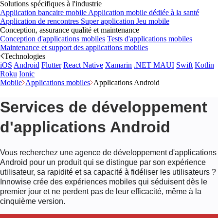
Solutions spécifiques à l'industrie
Application bancaire mobile
Application mobile dédiée à la santé
Application de rencontres
Super application
Jeu mobile
Conception, assurance qualité et maintenance
Conception d'applications mobiles
Tests d'applications mobiles
Maintenance et support des applications mobiles
Technologies
iOS
Android
Flutter
React Native
Xamarin
.NET MAUI
Swift
Kotlin
Roku
Ionic
Mobile
Applications mobiles
Applications Android
Services de développement
d'applications Android
Vous recherchez une agence de développement d'applications
Android pour un produit qui se distingue par son expérience
utilisateur, sa rapidité et sa capacité à fidéliser les utilisateurs ?
Innowise crée des expériences mobiles qui séduisent dès le
premier jour et ne perdent pas de leur efficacité, même à la
cinquième version.