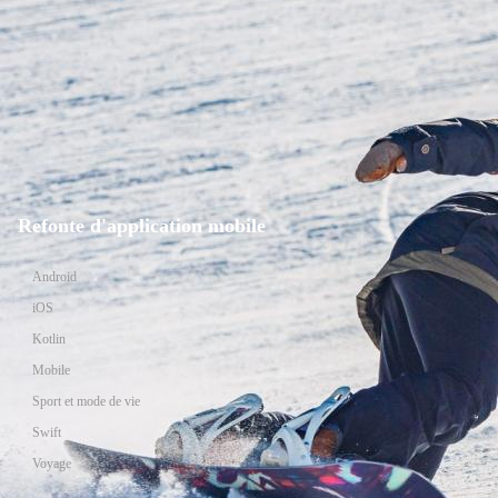
Refonte d'application mobile
Android
iOS
Kotlin
Mobile
Sport et mode de vie
Swift
Voyage