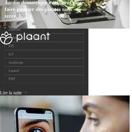
Jardin domestique intelligent pour
faire pousser des plantes sans
terre
Android
Technologies de l'information
iOS
IoT
JavaScript
Laravel
PHP
Lire la suite