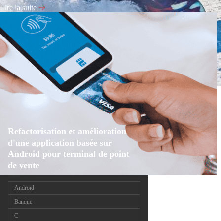
Lire la suite
Refactorisation et amélioration
d'une application basée sur
Android pour terminal de point
de vente
Android
Banque
C