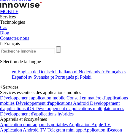
MOBILE
Services
Technologies
Cas
Blog
Contactez-nous
fr
Français
Sélection de la langue
en
English
de
Deutsch
it
Italiano
nl
Nederlands
fr
Français
es
Español
sv
Svenska
pt
Português
pl
Polski
Services
Services essentiels des applications mobiles
Développement application mobile
Conseil en matière d'applications
mobiles
Développement d'applications Android
Développement
d'applications iOS
Développement d'applications multiplateformes
Développement d'applications hybrides
Appareils et écosystèmes
Application pour appareils portables
Application Apple TV
Application Android TV
Telegram mini app
Application iBeacon