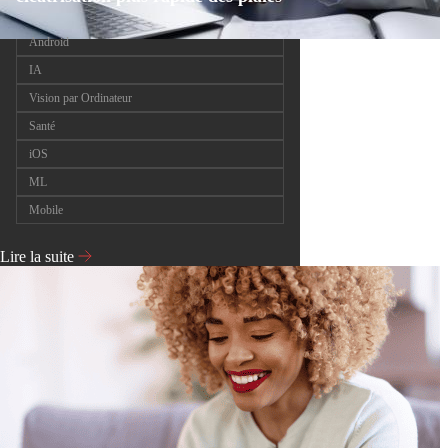
Android
IA
Vision par Ordinateur
Santé
iOS
ML
Mobile
Lire la suite