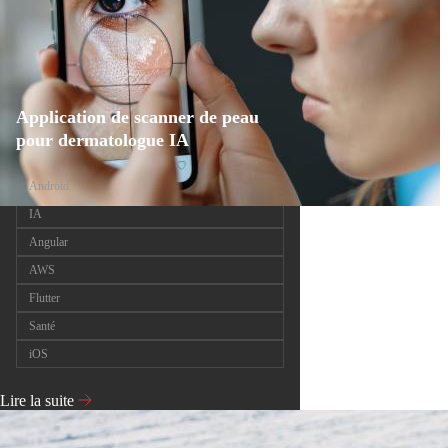
Application de scanner de peau
pour dermatologue IA
Android
IA
Angular
AWS
Flutter
Santé
iOS
Lire la suite