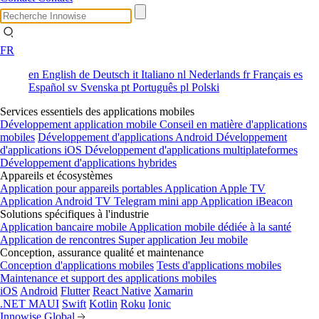
FR
en
English
de
Deutsch
it
Italiano
nl
Nederlands
fr
Français
es
Español
sv
Svenska
pt
Português
pl
Polski
Services essentiels des applications mobiles
Développement application mobile
Conseil en matière d'applications
mobiles
Développement d'applications Android
Développement
d'applications iOS
Développement d'applications multiplateformes
Développement d'applications hybrides
Appareils et écosystèmes
Application pour appareils portables
Application Apple TV
Application Android TV
Telegram mini app
Application iBeacon
Solutions spécifiques à l'industrie
Application bancaire mobile
Application mobile dédiée à la santé
Application de rencontres
Super application
Jeu mobile
Conception, assurance qualité et maintenance
Conception d'applications mobiles
Tests d'applications mobiles
Maintenance et support des applications mobiles
iOS
Android
Flutter
React Native
Xamarin
.NET MAUI
Swift
Kotlin
Roku
Ionic
Innowise Global