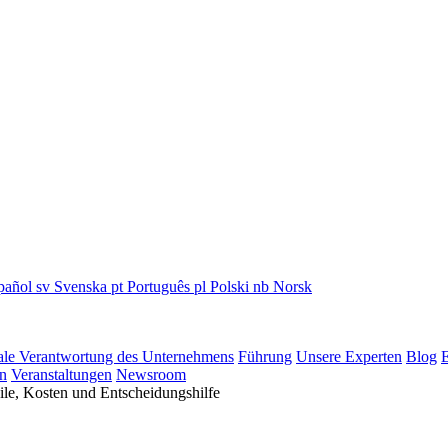
pañol
sv
Svenska
pt
Português
pl
Polski
nb
Norsk
ale Verantwortung des Unternehmens
Führung
Unsere Experten
Blog
E
n
Veranstaltungen
Newsroom
le, Kosten und Entscheidungshilfe