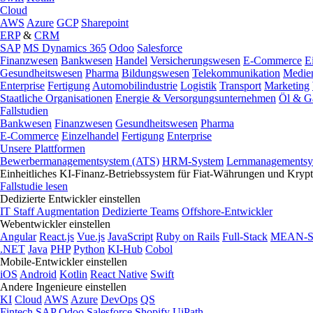
Cloud
AWS
Azure
GCP
Sharepoint
ERP
&
CRM
SAP
MS Dynamics 365
Odoo
Salesforce
Finanzwesen
Bankwesen
Handel
Versicherungswesen
E-Commerce
E
Gesundheitswesen
Pharma
Bildungswesen
Telekommunikation
Medie
Enterprise
Fertigung
Automobilindustrie
Logistik
Transport
Marketing
Staatliche Organisationen
Energie & Versorgungsunternehmen
Öl & G
Fallstudien
Bankwesen
Finanzwesen
Gesundheitswesen
Pharma
E-Commerce
Einzelhandel
Fertigung
Enterprise
Unsere Plattformen
Bewerbermanagementsystem (ATS)
HRM-System
Lernmanagementsy
Einheitliches KI-Finanz-Betriebssystem für Fiat-Währungen und Kry
Fallstudie lesen
Dedizierte Entwickler einstellen
IT Staff Augmentation
Dedizierte Teams
Offshore-Entwickler
Webentwickler einstellen
Angular
React.js
Vue.js
JavaScript
Ruby on Rails
Full-Stack
MEAN-S
.NET
Java
PHP
Python
KI-Hub
Cobol
Mobile-Entwickler einstellen
iOS
Android
Kotlin
React Native
Swift
Andere Ingenieure einstellen
KI
Cloud
AWS
Azure
DevOps
QS
Fintech
SAP
Odoo
Salesforce
Shopify
UiPath