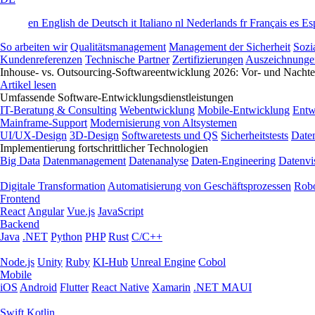
en
English
de
Deutsch
it
Italiano
nl
Nederlands
fr
Français
es
Es
So arbeiten wir
Qualitätsmanagement
Management der Sicherheit
Sozi
Kundenreferenzen
Technische Partner
Zertifizierungen
Auszeichnunge
Inhouse- vs. Outsourcing-Softwareentwicklung 2026: Vor- und Nachtei
Artikel lesen
Umfassende Software-Entwicklungsdienstleistungen
IT-Beratung & Consulting
Webentwicklung
Mobile-Entwicklung
Entw
Mainframe-Support
Modernisierung von Altsystemen
UI/UX-Design
3D-Design
Softwaretests und QS
Sicherheitstests
Date
Implementierung fortschrittlicher Technologien
Big Data
Datenmanagement
Datenanalyse
Daten-Engineering
Datenvi
Digitale Transformation
Automatisierung von Geschäftsprozessen
Robo
Frontend
React
Angular
Vue.js
JavaScript
Backend
Java
.NET
Python
PHP
Rust
C/C++
Node.js
Unity
Ruby
KI-Hub
Unreal Engine
Cobol
Mobile
iOS
Android
Flutter
React Native
Xamarin
.NET MAUI
Swift
Kotlin