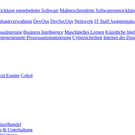
icklung eingebetteter Software
Maßgeschneiderte Softwareentwicklun
nbankverwaltung
DevOps
DevSecOps
Netzwerk
IT Staff Augmentati
sualisierung
Business Intelligence
Maschinelles Lernen
Künstliche Inte
tergesteuerte Prozessautomatisierung
Cybersicherheit
Internet der Din
eal Engine
Cobol
inzelhandel
n & Unterhaltung