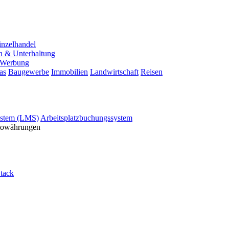
inzelhandel
n & Unterhaltung
Werbung
as
Baugewerbe
Immobilien
Landwirtschaft
Reisen
stem (LMS)
Arbeitsplatzbuchungssystem
ptowährungen
tack