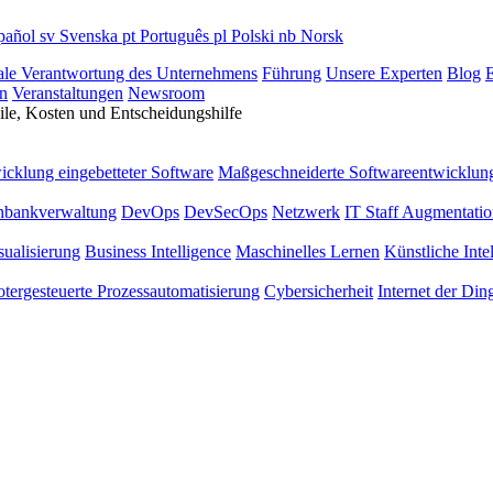
pañol
sv
Svenska
pt
Português
pl
Polski
nb
Norsk
ale Verantwortung des Unternehmens
Führung
Unsere Experten
Blog
E
n
Veranstaltungen
Newsroom
le, Kosten und Entscheidungshilfe
icklung eingebetteter Software
Maßgeschneiderte Softwareentwicklun
nbankverwaltung
DevOps
DevSecOps
Netzwerk
IT Staff Augmentati
sualisierung
Business Intelligence
Maschinelles Lernen
Künstliche Inte
tergesteuerte Prozessautomatisierung
Cybersicherheit
Internet der Din