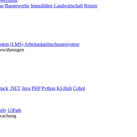
Werbung
as
Baugewerbe
Immobilien
Landwirtschaft
Reisen
stem (LMS)
Arbeitsplatzbuchungssystem
ptowährungen
tack
.NET
Java
PHP
Python
KI-Hub
Cobol
ify
UiPath
rwachung