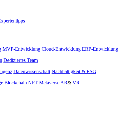
xpertentipps
g
MVP-Entwicklung
Cloud-Entwicklung
ERP-Entwicklung
on
Dediziertes Team
lligenz
Datenwissenschaft
Nachhaltigkeit & ESG
ge
Blockchain
NFT
Metaverse
AR
&
VR