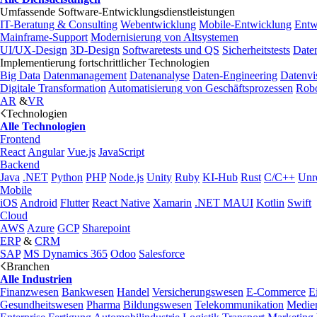
Umfassende Software-Entwicklungsdienstleistungen
IT-Beratung & Consulting
Webentwicklung
Mobile-Entwicklung
Entw
Mainframe-Support
Modernisierung von Altsystemen
UI/UX-Design
3D-Design
Softwaretests und QS
Sicherheitstests
Date
Implementierung fortschrittlicher Technologien
Big Data
Datenmanagement
Datenanalyse
Daten-Engineering
Datenvi
Digitale Transformation
Automatisierung von Geschäftsprozessen
Robo
AR
&
VR
Technologien
Alle Technologien
Frontend
React
Angular
Vue.js
JavaScript
Backend
Java
.NET
Python
PHP
Node.js
Unity
Ruby
KI-Hub
Rust
C/C++
Unr
Mobile
iOS
Android
Flutter
React Native
Xamarin
.NET MAUI
Kotlin
Swift
Cloud
AWS
Azure
GCP
Sharepoint
ERP
&
CRM
SAP
MS Dynamics 365
Odoo
Salesforce
Branchen
Alle Industrien
Finanzwesen
Bankwesen
Handel
Versicherungswesen
E-Commerce
E
Gesundheitswesen
Pharma
Bildungswesen
Telekommunikation
Medie