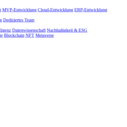
g
MVP-Entwicklung
Cloud-Entwicklung
ERP-Entwicklung
on
Dediziertes Team
lligenz
Datenwissenschaft
Nachhaltigkeit & ESG
ge
Blockchain
NFT
Metaverse