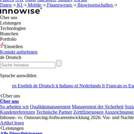
Daten
KI
Mobile
Finanzwesen
Biowissenschaften
Über uns
Leistungen
Technologien
Branchen
Portfolio
Einstellen
Kontakt aufnehmen
de
Deutsch
Sprache auswählen
en
English
de
Deutsch
it
Italiano
nl
Nederlands
fr
Français
es
Es
Über uns
Über uns
So arbeiten wir
Qualitätsmanagement
Management der Sicherheit
Sozi
Kundenreferenzen
Technische Partner
Zertifizierungen
Auszeichnunge
Inhouse- vs. Outsourcing-Softwareentwicklung 2026: Vor- und Nachtei
Artikel lesen
Leistungen
Alle Dienstleistungen