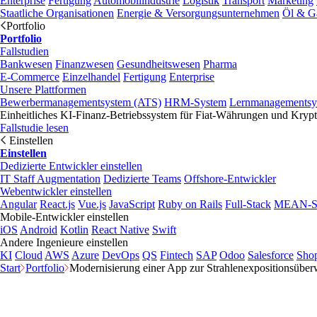
Enterprise
Fertigung
Automobilindustrie
Logistik
Transport
Marketing
Staatliche Organisationen
Energie & Versorgungsunternehmen
Öl & G
Portfolio
Portfolio
Fallstudien
Bankwesen
Finanzwesen
Gesundheitswesen
Pharma
E-Commerce
Einzelhandel
Fertigung
Enterprise
Unsere Plattformen
Bewerbermanagementsystem (ATS)
HRM-System
Lernmanagementsy
Einheitliches KI-Finanz-Betriebssystem für Fiat-Währungen und Kry
Fallstudie lesen
Einstellen
Einstellen
Dedizierte Entwickler einstellen
IT Staff Augmentation
Dedizierte Teams
Offshore-Entwickler
Webentwickler einstellen
Angular
React.js
Vue.js
JavaScript
Ruby on Rails
Full-Stack
MEAN-S
Mobile-Entwickler einstellen
iOS
Android
Kotlin
React Native
Swift
Andere Ingenieure einstellen
KI
Cloud
AWS
Azure
DevOps
QS
Fintech
SAP
Odoo
Salesforce
Shop
Start
Portfolio
Modernisierung einer App zur Strahlenexpositionsübe