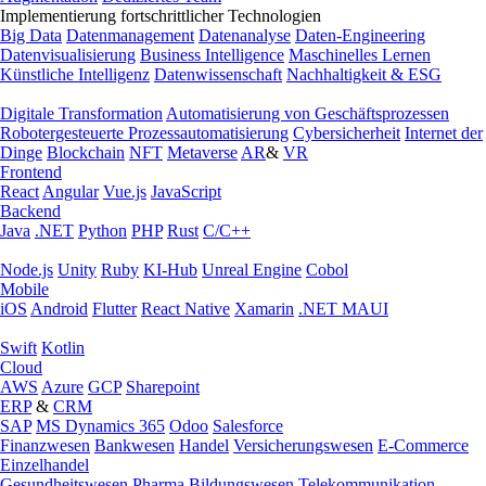
Implementierung fortschrittlicher Technologien
Big Data
Datenmanagement
Datenanalyse
Daten-Engineering
Datenvisualisierung
Business Intelligence
Maschinelles Lernen
Künstliche Intelligenz
Datenwissenschaft
Nachhaltigkeit & ESG
Digitale Transformation
Automatisierung von Geschäftsprozessen
Robotergesteuerte Prozessautomatisierung
Cybersicherheit
Internet der
Dinge
Blockchain
NFT
Metaverse
AR
&
VR
Frontend
React
Angular
Vue.js
JavaScript
Backend
Java
.NET
Python
PHP
Rust
C/C++
Node.js
Unity
Ruby
KI-Hub
Unreal Engine
Cobol
Mobile
iOS
Android
Flutter
React Native
Xamarin
.NET MAUI
Swift
Kotlin
Cloud
AWS
Azure
GCP
Sharepoint
ERP
&
CRM
SAP
MS Dynamics 365
Odoo
Salesforce
Finanzwesen
Bankwesen
Handel
Versicherungswesen
E-Commerce
Einzelhandel
Gesundheitswesen
Pharma
Bildungswesen
Telekommunikation