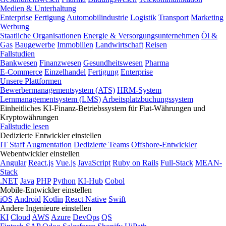
Medien & Unterhaltung
Enterprise
Fertigung
Automobilindustrie
Logistik
Transport
Marketing
Werbung
Staatliche Organisationen
Energie & Versorgungsunternehmen
Öl &
Gas
Baugewerbe
Immobilien
Landwirtschaft
Reisen
Fallstudien
Bankwesen
Finanzwesen
Gesundheitswesen
Pharma
E-Commerce
Einzelhandel
Fertigung
Enterprise
Unsere Plattformen
Bewerbermanagementsystem (ATS)
HRM-System
Lernmanagementsystem (LMS)
Arbeitsplatzbuchungssystem
Einheitliches KI-Finanz-Betriebssystem für Fiat-Währungen und
Kryptowährungen
Fallstudie lesen
Dedizierte Entwickler einstellen
IT Staff Augmentation
Dedizierte Teams
Offshore-Entwickler
Webentwickler einstellen
Angular
React.js
Vue.js
JavaScript
Ruby on Rails
Full-Stack
MEAN-
Stack
.NET
Java
PHP
Python
KI-Hub
Cobol
Mobile-Entwickler einstellen
iOS
Android
Kotlin
React Native
Swift
Andere Ingenieure einstellen
KI
Cloud
AWS
Azure
DevOps
QS