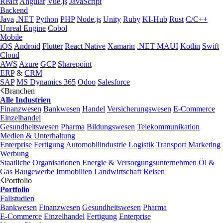
React
Angular
Vue.js
JavaScript
Backend
Java
.NET
Python
PHP
Node.js
Unity
Ruby
KI-Hub
Rust
C/C++
Unreal Engine
Cobol
Mobile
iOS
Android
Flutter
React Native
Xamarin
.NET MAUI
Kotlin
Swift
Cloud
AWS
Azure
GCP
Sharepoint
ERP
&
CRM
SAP
MS Dynamics 365
Odoo
Salesforce
Branchen
Alle Industrien
Finanzwesen
Bankwesen
Handel
Versicherungswesen
E-Commerce
Einzelhandel
Gesundheitswesen
Pharma
Bildungswesen
Telekommunikation
Medien & Unterhaltung
Enterprise
Fertigung
Automobilindustrie
Logistik
Transport
Marketing
Werbung
Staatliche Organisationen
Energie & Versorgungsunternehmen
Öl &
Gas
Baugewerbe
Immobilien
Landwirtschaft
Reisen
Portfolio
Portfolio
Fallstudien
Bankwesen
Finanzwesen
Gesundheitswesen
Pharma
E-Commerce
Einzelhandel
Fertigung
Enterprise