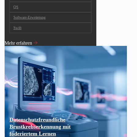
QS
Software-Erweiterung
Swift
Mehr erfahren
Datenschutzfreundliche
Brustkrebserkennung mit
föderiertem Lernen