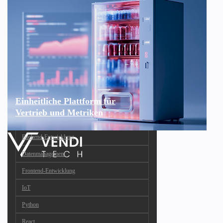
Einheitliche Plattform für
Vertrieb und Metriken
Backend-Entwicklung
Datenmanagement
Frontend-Entwicklung
IoT
Python
React