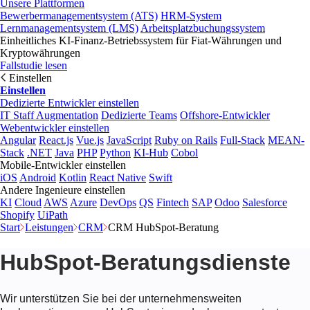
Unsere Plattformen
Bewerbermanagementsystem (ATS)
HRM-System
Lernmanagementsystem (LMS)
Arbeitsplatzbuchungssystem
Einheitliches KI-Finanz-Betriebssystem für Fiat-Währungen und
Kryptowährungen
Fallstudie lesen
Einstellen
Einstellen
Dedizierte Entwickler einstellen
IT Staff Augmentation
Dedizierte Teams
Offshore-Entwickler
Webentwickler einstellen
Angular
React.js
Vue.js
JavaScript
Ruby on Rails
Full-Stack
MEAN-
Stack
.NET
Java
PHP
Python
KI-Hub
Cobol
Mobile-Entwickler einstellen
iOS
Android
Kotlin
React Native
Swift
Andere Ingenieure einstellen
KI
Cloud
AWS
Azure
DevOps
QS
Fintech
SAP
Odoo
Salesforce
Shopify
UiPath
Start
Leistungen
CRM
CRM HubSpot-Beratung
HubSpot-Beratungsdienste
Wir unterstützen Sie bei der unternehmensweiten