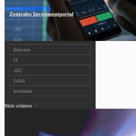
Zentrales Investmentportal
CRM
Azure
Bankwesen
C#
.NET
FinTech
Investitionen
Mehr erfahren