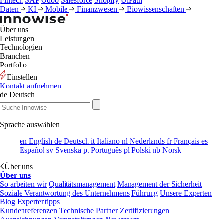
Fintech
SAP
Odoo
Salesforce
Shopify
UiPath
Daten
KI
Mobile
Finanzwesen
Biowissenschaften
Über uns
Leistungen
Technologien
Branchen
Portfolio
Einstellen
Kontakt aufnehmen
de
Deutsch
Sprache auswählen
en
English
de
Deutsch
it
Italiano
nl
Nederlands
fr
Français
es
Español
sv
Svenska
pt
Português
pl
Polski
nb
Norsk
Über uns
Über uns
So arbeiten wir
Qualitätsmanagement
Management der Sicherheit
Soziale Verantwortung des Unternehmens
Führung
Unsere Experten
Blog
Expertentipps
Kundenreferenzen
Technische Partner
Zertifizierungen