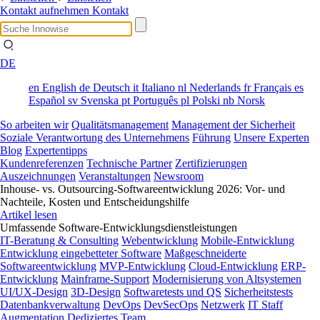
Kontakt aufnehmen
Kontakt
DE
en
English
de
Deutsch
it
Italiano
nl
Nederlands
fr
Français
es
Español
sv
Svenska
pt
Português
pl
Polski
nb
Norsk
So arbeiten wir
Qualitätsmanagement
Management der Sicherheit
Soziale Verantwortung des Unternehmens
Führung
Unsere Experten
Blog
Expertentipps
Kundenreferenzen
Technische Partner
Zertifizierungen
Auszeichnungen
Veranstaltungen
Newsroom
Inhouse- vs. Outsourcing-Softwareentwicklung 2026: Vor- und
Nachteile, Kosten und Entscheidungshilfe
Artikel lesen
Umfassende Software-Entwicklungsdienstleistungen
IT-Beratung & Consulting
Webentwicklung
Mobile-Entwicklung
Entwicklung eingebetteter Software
Maßgeschneiderte
Softwareentwicklung
MVP-Entwicklung
Cloud-Entwicklung
ERP-
Entwicklung
Mainframe-Support
Modernisierung von Altsystemen
UI/UX-Design
3D-Design
Softwaretests und QS
Sicherheitstests
Datenbankverwaltung
DevOps
DevSecOps
Netzwerk
IT Staff
Augmentation
Dediziertes Team