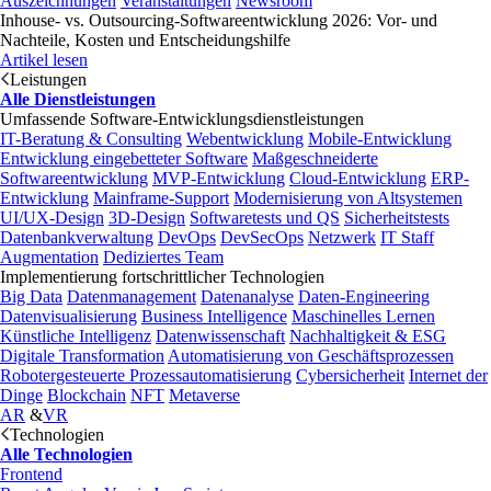
Auszeichnungen
Veranstaltungen
Newsroom
Inhouse- vs. Outsourcing-Softwareentwicklung 2026: Vor- und
Nachteile, Kosten und Entscheidungshilfe
Artikel lesen
Leistungen
Alle Dienstleistungen
Umfassende Software-Entwicklungsdienstleistungen
IT-Beratung & Consulting
Webentwicklung
Mobile-Entwicklung
Entwicklung eingebetteter Software
Maßgeschneiderte
Softwareentwicklung
MVP-Entwicklung
Cloud-Entwicklung
ERP-
Entwicklung
Mainframe-Support
Modernisierung von Altsystemen
UI/UX-Design
3D-Design
Softwaretests und QS
Sicherheitstests
Datenbankverwaltung
DevOps
DevSecOps
Netzwerk
IT Staff
Augmentation
Dediziertes Team
Implementierung fortschrittlicher Technologien
Big Data
Datenmanagement
Datenanalyse
Daten-Engineering
Datenvisualisierung
Business Intelligence
Maschinelles Lernen
Künstliche Intelligenz
Datenwissenschaft
Nachhaltigkeit & ESG
Digitale Transformation
Automatisierung von Geschäftsprozessen
Robotergesteuerte Prozessautomatisierung
Cybersicherheit
Internet der
Dinge
Blockchain
NFT
Metaverse
AR
&
VR
Technologien
Alle Technologien
Frontend