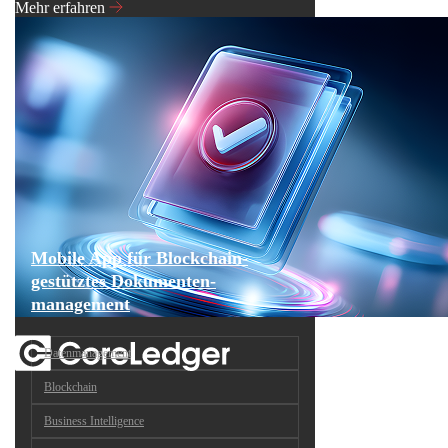
Mehr erfahren
Mobile App für Blockchain-
gestütztes Dokumenten-
management
Datenmanagement
Blockchain
Business Intelligence