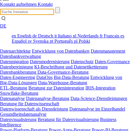
Kontakt aufnehmen
Kontakt
DE
en
English
de
Deutsch
it
Italiano
nl
Nederlands
fr
Français
es
Español
sv
Svenska
pt
Português
pl
Polski
Datenarchitektur
Entwicklung von Datenbanken
Datenmanagement
Datenbankverwaltung
Datenmigration
Datenmodernisierung
Datenschutz
Daten-Governance
Datenbereinigung
KI-Beschriftung und Datenetikettierung
Datenbankberatung
Data-Governance-Beratung
Daten-Engineering
DataOps
Big-Data-Beratung
Entwicklung von
Big-Data-Lösungen
Data-Warehouse-Beratung
ETL-Beratung
Beratung zur Datenintegration
IRIS-Integration
Snowflake-Beratung
Datenanalyse
Datenanalyse-Beratung
Data-Science-Dienstleistungen
Beratung für Datenwissenschaft
Datenwissenschaft als Dienstleistung
Datenanalyse im Einzelhandel
Gesundheitsdatenanalyse
Datenvisualisierung
Beratung für Datenvisualisierung
Business
Intelligence
Power-Platform-Beratung
Power-Apps-Beratung
Power-BI-Beratung