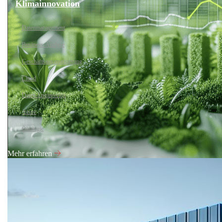
Klimainnovation
Datenmanagement
Business-Analyse
Geschäftsautomatisierung
Cloud
Daten-Engineering
Azure
Ökologie
Mehr erfahren