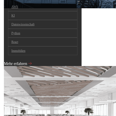
AWS
KI
Datenwissenschaft
Python
React
Immobilien
Mehr erfahren