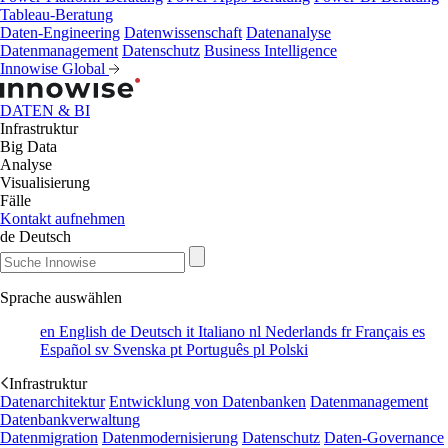
Tableau-Beratung
Daten-Engineering
Datenwissenschaft
Datenanalyse
Datenmanagement
Datenschutz
Business Intelligence
Innowise Global
DATEN & BI
Infrastruktur
Big Data
Analyse
Visualisierung
Fälle
Kontakt aufnehmen
de
Deutsch
Sprache auswählen
en
English
de
Deutsch
it
Italiano
nl
Nederlands
fr
Français
es
Español
sv
Svenska
pt
Português
pl
Polski
Infrastruktur
Datenarchitektur
Entwicklung von Datenbanken
Datenmanagement
Datenbankverwaltung
Datenmigration
Datenmodernisierung
Datenschutz
Daten-Governance