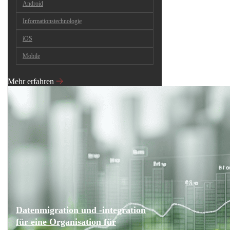
Android
Informationstechnologie
iOS
Mobile
Mehr erfahren
Datenmigration und -integration
für eine Organisation für