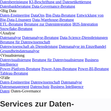
Datenbereinigung
KI-Beschriftung und Datenetikettierung
Datenbankberatung
Data-Governance-Beratung
Big Data
Daten-Engineering
DataOps
Big-Data-Beratung
Entwicklung von
Big-Data-Lösungen
Data-Warehouse-Beratung
ETL-Beratung
Beratung zur Datenintegration
IRIS-Integration
Snowflake-Beratung
Analyse
Datenanalyse
Datenanalyse-Beratung
Data-Science-Dienstleistungen
Beratung für Datenwissenschaft
Datenwissenschaft als Dienstleistung
Datenanalyse im Einzelhandel
Gesundheitsdatenanalyse
Visualisierung
Datenvisualisierung
Beratung für Datenvisualisierung
Business
Intelligence
Power-Platform-Beratung
Power-Apps-Beratung
Power-BI-Beratung
Tableau-Beratung
Fälle
Daten-Engineering
Datenwissenschaft
Datenanalyse
Datenmanagement
Datenschutz
Business Intelligence
Daten
Daten-Governance
Services zur Daten-