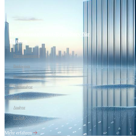
Datenmanagement-Repository für
Banken
Datenmanagement
Bankwesen
Business Intelligence
Datenanalyse
API
Analyse
FinTech
Mehr erfahren