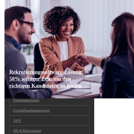
Rekrutierungssoftware-Lösung:
50% weniger Zeit, um den
richtigen Kandidaten zu finden
Datenmanagement
Geschäftsautomatisierung
AWS
HR & Rekrutierung