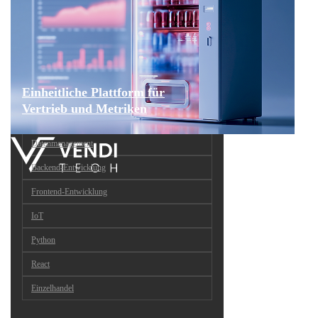
Einheitliche Plattform für
Vertrieb und Metriken
Datenmanagement
Backend-Entwicklung
Frontend-Entwicklung
IoT
Python
React
Einzelhandel