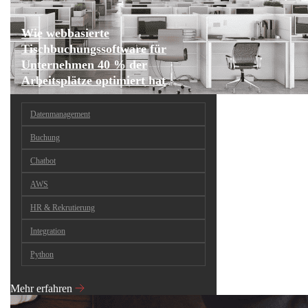
Wie webbasierte
Tischbuchungssoftware für
Unternehmen 40 % der
Arbeitsplätze optimiert hat
Datenmanagement
Buchung
Chatbot
AWS
HR & Rekrutierung
Integration
Python
Mehr erfahren