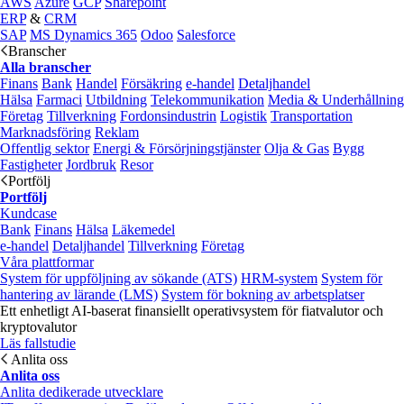
AWS
Azure
GCP
Sharepoint
ERP
&
CRM
SAP
MS Dynamics 365
Odoo
Salesforce
Branscher
Alla branscher
Finans
Bank
Handel
Försäkring
e‑handel
Detaljhandel
Hälsa
Farmaci
Utbildning
Telekommunikation
Media & Underhållning
Företag
Tillverkning
Fordonsindustrin
Logistik
Transportation
Marknadsföring
Reklam
Offentlig sektor
Energi & Försörjningstjänster
Olja & Gas
Bygg
Fastigheter
Jordbruk
Resor
Portfölj
Portfölj
Kundcase
Bank
Finans
Hälsa
Läkemedel
e‑handel
Detaljhandel
Tillverkning
Företag
Våra plattformar
System för uppföljning av sökande (ATS)
HRM-system
System för
hantering av lärande (LMS)
System för bokning av arbetsplatser
Ett enhetligt AI-baserat finansiellt operativsystem för fiatvalutor och
kryptovalutor
Läs fallstudie
Anlita oss
Anlita oss
Anlita dedikerade utvecklare