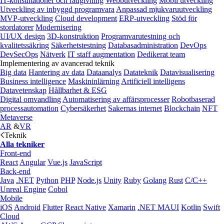
IT-konsultationer och rådgivning
Webbutveckling
Mobil utveckling
Utveckling av inbyggd programvara
Anpassad mjukvaruutveckling
MVP-utveckling
Cloud development
ERP-utveckling
Stöd för
stordatorer
Modernisering
UI/UX design
3D-konstruktion
Programvarutestning och
kvalitetssäkring
Säkerhetstestning
Databasadministration
DevOps
DevSecOps
Nätverk
IT staff augmentation
Dedikerat team
Implementering av avancerad teknik
Big data
Hantering av data
Dataanalys
Datateknik
Datavisualisering
Business intelligence
Maskininlärning
Artificiell intelligens
Datavetenskap
Hållbarhet & ESG
Digital omvandling
Automatisering av affärsprocesser
Robotbaserad
processautomation
Cybersäkerhet
Sakernas internet
Blockchain
NFT
Metaverse
AR
&
VR
Teknik
Alla tekniker
Front-end
React
Angular
Vue.js
JavaScript
Back-end
Java
.NET
Python
PHP
Node.js
Unity
Ruby
Golang
Rust
C/C++
Unreal Engine
Cobol
Mobile
iOS
Android
Flutter
React Native
Xamarin
.NET MAUI
Kotlin
Swift
Cloud