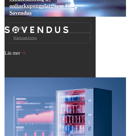
onlinekupongplattform för
Sovendus
e‑handel
Marknadsföring
Läs mer