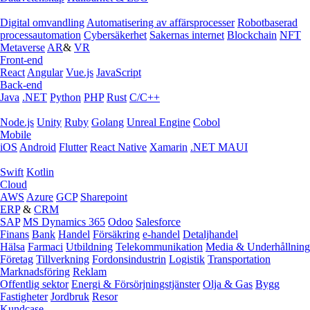
Digital omvandling
Automatisering av affärsprocesser
Robotbaserad
processautomation
Cybersäkerhet
Sakernas internet
Blockchain
NFT
Metaverse
AR
&
VR
Front-end
React
Angular
Vue.js
JavaScript
Back-end
Java
.NET
Python
PHP
Rust
C/C++
Node.js
Unity
Ruby
Golang
Unreal Engine
Cobol
Mobile
iOS
Android
Flutter
React Native
Xamarin
.NET MAUI
Swift
Kotlin
Cloud
AWS
Azure
GCP
Sharepoint
ERP
&
CRM
SAP
MS Dynamics 365
Odoo
Salesforce
Finans
Bank
Handel
Försäkring
e‑handel
Detaljhandel
Hälsa
Farmaci
Utbildning
Telekommunikation
Media & Underhållning
Företag
Tillverkning
Fordonsindustrin
Logistik
Transportation
Marknadsföring
Reklam
Offentlig sektor
Energi & Försörjningstjänster
Olja & Gas
Bygg
Fastigheter
Jordbruk
Resor
Kundcase