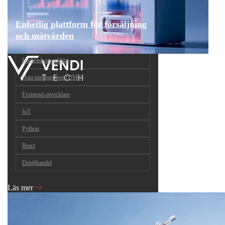
Enhetlig plattform för försäljning
och mätvärden
Backend-utvecklare
Data management (DMS)
Frontend-utvecklare
IoT
Python
React
Detaljhandel
Läs mer