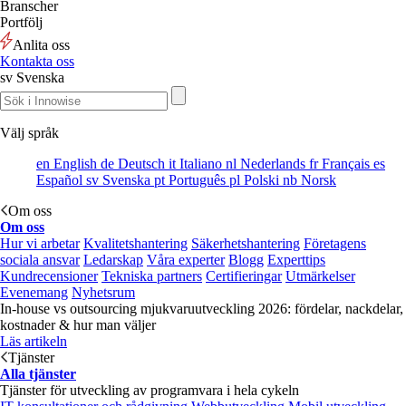
Branscher
Portfölj
Anlita oss
Kontakta oss
sv
Svenska
Välj språk
en
English
de
Deutsch
it
Italiano
nl
Nederlands
fr
Français
es
Español
sv
Svenska
pt
Português
pl
Polski
nb
Norsk
Om oss
Om oss
Hur vi arbetar
Kvalitetshantering
Säkerhetshantering
Företagens
sociala ansvar
Ledarskap
Våra experter
Blogg
Experttips
Kundrecensioner
Tekniska partners
Certifieringar
Utmärkelser
Evenemang
Nyhetsrum
In-house vs outsourcing mjukvaruutveckling 2026: fördelar, nackdelar,
kostnader & hur man väljer
Läs artikeln
Tjänster
Alla tjänster
Tjänster för utveckling av programvara i hela cykeln