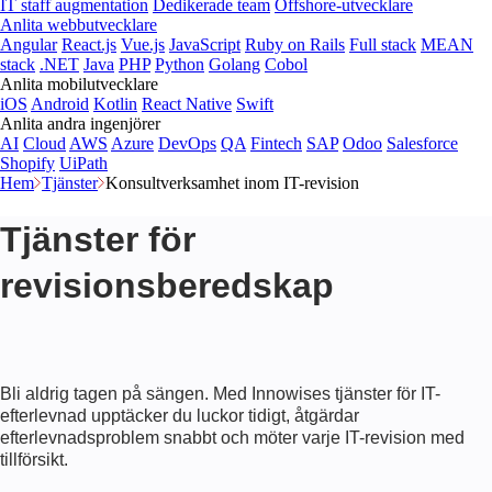
IT staff augmentation
Dedikerade team
Offshore-utvecklare
Anlita webbutvecklare
Angular
React.js
Vue.js
JavaScript
Ruby on Rails
Full stack
MEAN
stack
.NET
Java
PHP
Python
Golang
Cobol
Anlita mobilutvecklare
iOS
Android
Kotlin
React Native
Swift
Anlita andra ingenjörer
AI
Cloud
AWS
Azure
DevOps
QA
Fintech
SAP
Odoo
Salesforce
Shopify
UiPath
Hem
Tjänster
Konsultverksamhet inom IT-revision
Tjänster för
revisionsberedskap
Bli aldrig tagen på sängen. Med Innowises tjänster för IT-
efterlevnad upptäcker du luckor tidigt, åtgärdar
efterlevnadsproblem snabbt och möter varje IT-revision med
tillförsikt.