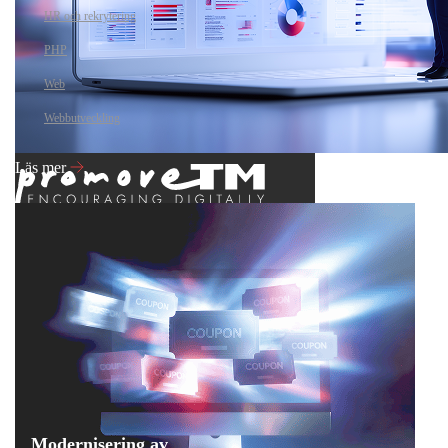
HR och rekrytering
PHP
Web
Webbutveckling
Läs mer
Modernisering av