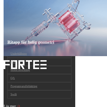
Ritapp för helig geometri
Underhållning
iOS
Mobil utveckling
QA
Programvaruförbättring
Swift
Läs mer