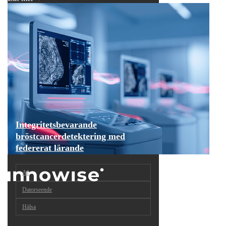
Integritetsbevarande
bröstcancerdetektering med
federerat lärande
AI
Datorseende
Hälsa