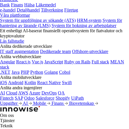
Bank
Finans
Hälsa
Läkemedel
e‑handel
Detaljhandel
Tillverkning
Företag
Våra plattformar
System för uppföljning av sökande (ATS)
HRM-system
System för
hantering av lärande (LMS)
System för bokning av arbetsplatser
Ett enhetligt AI-baserat finansiellt operativsystem för fiatvalutor och
kryptovalutor
Läs fallstudie
Anlita dedikerade utvecklare
IT staff augmentation
Dedikerade team
Offshore-utvecklare
Anlita webbutvecklare
Angular
React.js
Vue.js
JavaScript
Ruby on Rails
Full stack
MEAN
stack
.NET
Java
PHP
Python
Golang
Cobol
Anlita mobilutvecklare
iOS
Android
Kotlin
React Native
Swift
Anlita andra ingenjörer
AI
Cloud
AWS
Azure
DevOps
QA
Fintech
SAP
Odoo
Salesforce
Shopify
UiPath
Uppgifter
AI
Mobile
Finans
Biovetenskap
Om oss
Tjänster
Teknik