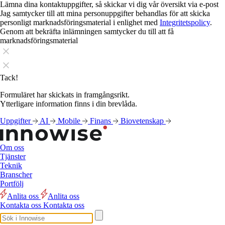
Lämna dina kontaktuppgifter, så skickar vi dig vår översikt via e-post
Jag samtycker till att mina personuppgifter behandlas för att skicka
personligt marknadsföringsmaterial i enlighet med
Integritetspolicy
.
Genom att bekräfta inlämningen samtycker du till att få
marknadsföringsmaterial
Tack!
Formuläret har skickats in framgångsrikt.
Ytterligare information finns i din brevlåda.
Uppgifter
AI
Mobile
Finans
Biovetenskap
Om oss
Tjänster
Teknik
Branscher
Portfölj
Anlita oss
Anlita oss
Kontakta oss
Kontakta oss