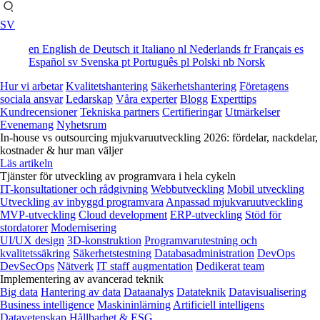
SV
en
English
de
Deutsch
it
Italiano
nl
Nederlands
fr
Français
es
Español
sv
Svenska
pt
Português
pl
Polski
nb
Norsk
Hur vi arbetar
Kvalitetshantering
Säkerhetshantering
Företagens
sociala ansvar
Ledarskap
Våra experter
Blogg
Experttips
Kundrecensioner
Tekniska partners
Certifieringar
Utmärkelser
Evenemang
Nyhetsrum
In-house vs outsourcing mjukvaruutveckling 2026: fördelar, nackdelar,
kostnader & hur man väljer
Läs artikeln
Tjänster för utveckling av programvara i hela cykeln
IT-konsultationer och rådgivning
Webbutveckling
Mobil utveckling
Utveckling av inbyggd programvara
Anpassad mjukvaruutveckling
MVP-utveckling
Cloud development
ERP-utveckling
Stöd för
stordatorer
Modernisering
UI/UX design
3D-konstruktion
Programvarutestning och
kvalitetssäkring
Säkerhetstestning
Databasadministration
DevOps
DevSecOps
Nätverk
IT staff augmentation
Dedikerat team
Implementering av avancerad teknik
Big data
Hantering av data
Dataanalys
Datateknik
Datavisualisering
Business intelligence
Maskininlärning
Artificiell intelligens
Datavetenskap
Hållbarhet & ESG