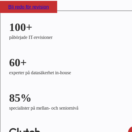
Bli redo för revision
100+
påbörjade IT-revisioner
60+
experter på datasäkerhet in-house
85%
specialister på mellan- och seniornivå