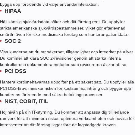
bygga upp förtroende vid varje användarinteraktion.
HIPAA
Håll känslig sjukvårdsdata säker och ditt företag rent. Du uppfyller
strikta amerikanska sjukvårdsbestämmelser, vilket gör efterlevnad
smärtfri även för icke-medicinska företag som hanterar patientdata.
SOC 2
Visa kunderna att du tar säkerhet, tillgänglighet och integritet på allvar.
Du kommer att klara SOC 2-revisioner genom att stärka interna
kontroller och dokumentera metoder som revisorerna älskar att se.
PCI DSS
Hantera kortinnehavarnas uppgifter på ett säkert sätt. Du uppfyller alla
PCI DSS-krav, minskar risken för kostsamma intrång och bygger upp
kundernas förtroende med säkra betalningsprocesser.
NIST, COBIT, ITIL
Höj nivån på din IT-styrning. Du kommer att anpassa dig till ledande
ramverk för att minimera risker, optimera verksamheten och bevisa för
intressenter att ditt företag ligger före de lagstadgade kraven.