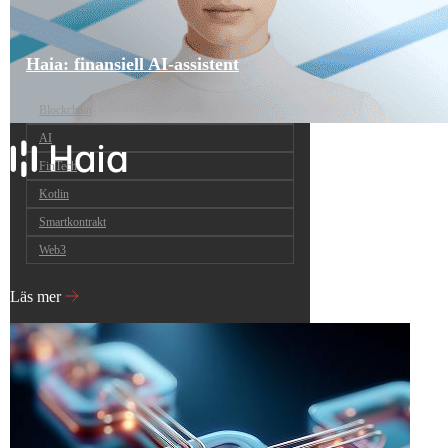
Haia: finansiell AI-assistent
Blockchain
AI
FinTech
Kotlin
Smartkontrakt
Web3
Läs mer