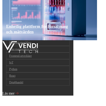
Enhetlig plattform för försäljning
och mätvärden
Backend-utvecklare
Data management (DMS)
Frontend-utvecklare
IoT
Python
React
Detaljhandel
Läs mer