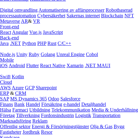
Digital omvandling
Automatisering av affärsprocesser
Robotbaserad
processautomation
Cybersäkerhet
Sakernas internet
Blockchain
NFT
Metaverse
AR
&
VR
Front-end
React
Angular
Vue.js
JavaScript
Back-end
Java
.NET
Python
PHP
Rust
C/C++
Node.js
Unity
Ruby
Golang
Unreal Engine
Cobol
Mobile
iOS
Android
Flutter
React Native
Xamarin
.NET MAUI
Swift
Kotlin
Cloud
AWS
Azure
GCP
Sharepoint
ERP
&
CRM
SAP
MS Dynamics 365
Odoo
Salesforce
Finans
Bank
Handel
Försäkring
e‑handel
Detaljhandel
Hälsa
Farmaci
Utbildning
Telekommunikation
Media & Underhållning
Företag
Tillverkning
Fordonsindustrin
Logistik
Transportation
Marknadsföring
Reklam
Offentlig sektor
Energi & Försörjningstjänster
Olja & Gas
Bygg
Fastigheter
Jordbruk
Resor
Kundcase