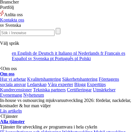
Branscher
Portfölj
Anlita oss
Kontakta oss
sv
Svenska
Välj språk
en
English
de
Deutsch
it
Italiano
nl
Nederlands
fr
Français
es
Español
sv
Svenska
pt
Português
pl
Polski
Om oss
Om oss
Hur vi arbetar
Kvalitetshantering
Säkerhetshantering
Företagens
sociala ansvar
Ledarskap
Våra experter
Blogg
Experttips
Kundrecensioner
Tekniska partners
Certifieringar
Utmärkelser
Evenemang
Nyhetsrum
In-house vs outsourcing mjukvaruutveckling 2026: fördelar, nackdelar,
kostnader & hur man väljer
Läs artikeln
Tjänster
Alla tjänster
Tjänster för utveckling av programvara i hela cykeln