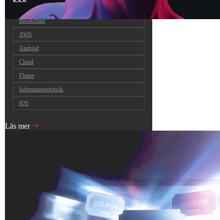
Blockchain
AWS
Android
Cloud
Flutter
Informationsteknik
iOS
Läs mer