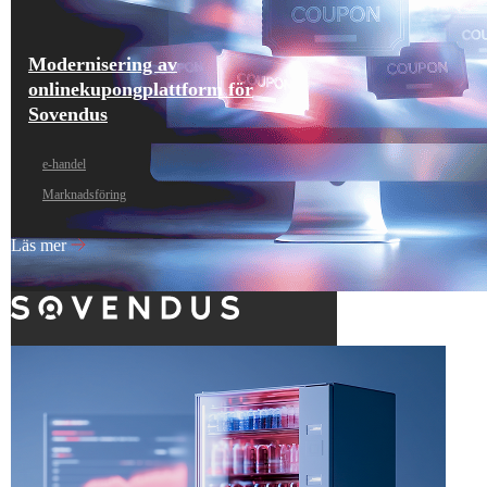
Modernisering av
onlinekupongplattform för
Sovendus
e‑handel
Marknadsföring
Läs mer