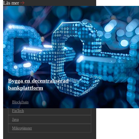
Läs mer
Bygga en decentraliserad
bankplattform
Blockchain
FinTech
Java
Mikrotjänster