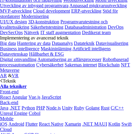
IT-konsultationer och rådgivning
Webbutveckling
Mobil utveckling
Utveckling av inbyggd programvara
Anpassad mjukvaruutveckling
MVP-utveckling
Cloud development
ERP-utveckling
Stöd för
stordatorer
Modernisering
UI/UX design
3D-konstruktion
Programvarutestning och
kvalitetssäkring
Säkerhetstestning
Databasadministration
DevOps
DevSecOps
Nätverk
IT staff augmentation
Dedikerat team
Implementering av avancerad teknik
Big data
Hantering av data
Dataanalys
Datateknik
Datavisualisering
Business intelligence
Maskininlärning
Artificiell intelligens
Datavetenskap
Hållbarhet & ESG
Digital omvandling
Automatisering av affärsprocesser
Robotbaserad
processautomation
Cybersäkerhet
Sakernas internet
Blockchain
NFT
Metaverse
AR
&
VR
Teknik
Alla tekniker
Front-end
React
Angular
Vue.js
JavaScript
Back-end
Java
.NET
Python
PHP
Node.js
Unity
Ruby
Golang
Rust
C/C++
Unreal Engine
Cobol
Mobile
iOS
Android
Flutter
React Native
Xamarin
.NET MAUI
Kotlin
Swift
Cloud