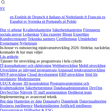
SV
en
English
de
Deutsch
it
Italiano
nl
Nederlands
fr
Français
es
Español
sv
Svenska
pt
Português
pl
Polski
Hur vi arbetar
Kvalitetshantering
Säkerhetshantering
Företagens
sociala ansvar
Ledarskap
Våra experter
Blogg
Experttips
Kundrecensioner
Tekniska partners
Certifieringar
Utmärkelser
Evenemang
Nyhetsrum
In-house vs outsourcing mjukvaruutveckling 2026: fördelar, nackdelar,
kostnader & hur man väljer
Läs artikeln
Tjänster för utveckling av programvara i hela cykeln
IT-konsultationer och rådgivning
Webbutveckling
Mobil utveckling
Utveckling av inbyggd programvara
Anpassad mjukvaruutveckling
MVP-utveckling
Cloud development
ERP-utveckling
Stöd för
stordatorer
Modernisering
UI/UX design
3D-konstruktion
Programvarutestning och
kvalitetssäkring
Säkerhetstestning
Databasadministration
DevOps
DevSecOps
Nätverk
IT staff augmentation
Dedikerat team
Implementering av avancerad teknik
Big data
Hantering av data
Dataanalys
Datateknik
Datavisualisering
Business intelligence
Maskininlärning
Artificiell intelligens
Datavetenskap
Hållbarhet & ESG