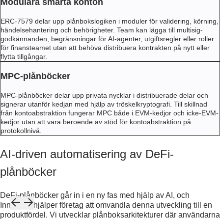
Modulära smarta konton
ERC-7579 delar upp plånbokslogiken i moduler för validering, körning,
händelsehantering och behörigheter. Team kan lägga till multisig-
godkännanden, begränsningar för AI-agenter, utgiftsregler eller roller
för finansteamet utan att behöva distribuera kontrakten på nytt eller
flytta tillgångar.
MPC-plånböcker
MPC-plånböcker delar upp privata nycklar i distribuerade delar och
signerar utanför kedjan med hjälp av tröskelkryptografi. Till skillnad
från kontoabstraktion fungerar MPC både i EVM-kedjor och icke-EVM-
kedjor utan att vara beroende av stöd för kontoabstraktion på
protokollnivå.
AI-driven automatisering av DeFi-
plånböcker
DeFi-plånböcker går in i en ny fas med hjälp av AI, och
Innowise hjälper företag att omvandla denna utveckling till en
produktfördel. Vi utvecklar plånboksarkitekturer där användarna