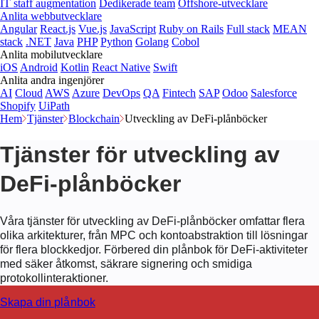
IT staff augmentation
Dedikerade team
Offshore-utvecklare
Anlita webbutvecklare
Angular
React.js
Vue.js
JavaScript
Ruby on Rails
Full stack
MEAN
stack
.NET
Java
PHP
Python
Golang
Cobol
Anlita mobilutvecklare
iOS
Android
Kotlin
React Native
Swift
Anlita andra ingenjörer
AI
Cloud
AWS
Azure
DevOps
QA
Fintech
SAP
Odoo
Salesforce
Shopify
UiPath
Hem
Tjänster
Blockchain
Utveckling av DeFi-plånböcker
Tjänster för utveckling av
DeFi-plånböcker
Våra tjänster för utveckling av DeFi-plånböcker omfattar flera
olika arkitekturer, från MPC och kontoabstraktion till lösningar
för flera blockkedjor. Förbered din plånbok för DeFi-aktiviteter
med säker åtkomst, säkrare signering och smidiga
protokollinteraktioner.
Skapa din plånbok