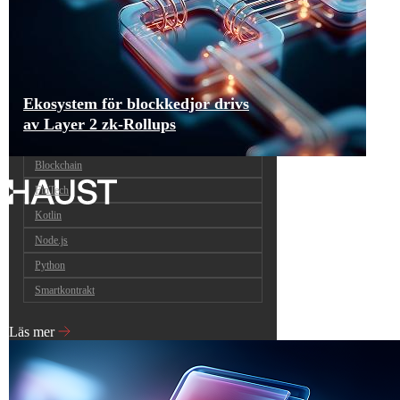
Ekosystem för blockkedjor drivs
av Layer 2 zk-Rollups
Blockchain
FinTech
Kotlin
Node.js
Python
Smartkontrakt
Läs mer