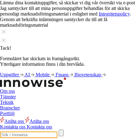
Lämna dina kontaktuppgifter, så skickar vi dig vår översikt via e-post
Jag samtycker till att mina personuppgifter behandlas för att skicka
personligt marknadsföringsmaterial i enlighet med
Integritetspolicy
.
Genom att bekräfta inlämningen samtycker du till att få
marknadsföringsmaterial
Tack!
Formuläret har skickats in framgångsrikt.
Ytterligare information finns i din brevlåda.
Uppgifter
AI
Mobile
Finans
Biovetenskap
Om oss
Tjänster
Teknik
Branscher
Portfölj
Anlita oss
Anlita oss
Kontakta oss
Kontakta oss