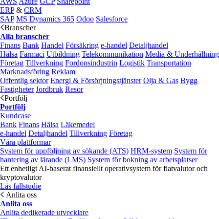
AWS
Azure
GCP
Sharepoint
ERP
&
CRM
SAP
MS Dynamics 365
Odoo
Salesforce
Branscher
Alla branscher
Finans
Bank
Handel
Försäkring
e‑handel
Detaljhandel
Hälsa
Farmaci
Utbildning
Telekommunikation
Media & Underhållning
Företag
Tillverkning
Fordonsindustrin
Logistik
Transportation
Marknadsföring
Reklam
Offentlig sektor
Energi & Försörjningstjänster
Olja & Gas
Bygg
Fastigheter
Jordbruk
Resor
Portfölj
Portfölj
Kundcase
Bank
Finans
Hälsa
Läkemedel
e‑handel
Detaljhandel
Tillverkning
Företag
Våra plattformar
System för uppföljning av sökande (ATS)
HRM-system
System för
hantering av lärande (LMS)
System för bokning av arbetsplatser
Ett enhetligt AI-baserat finansiellt operativsystem för fiatvalutor och
kryptovalutor
Läs fallstudie
Anlita oss
Anlita oss
Anlita dedikerade utvecklare