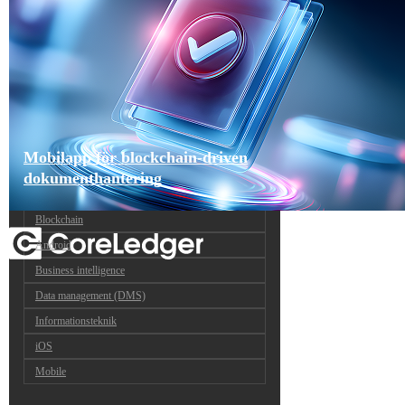
Mobilapp för blockchain-driven
dokumenthantering
Blockchain
Android
Business intelligence
Data management (DMS)
Informationsteknik
iOS
Mobile