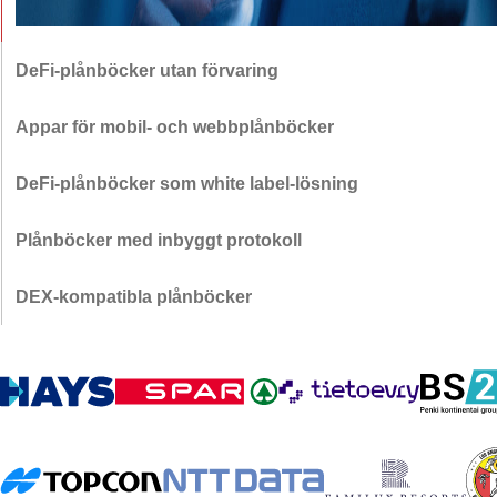
DeFi-plånböcker utan förvaring
Dina användare har kontroll över sina nycklar, medan ditt företag
hanterar säkerhetsarkitekturen, behörigheterna och
Appar för mobil- och webbplånböcker
återställningsprocessen. Innowsie utvecklar plånböcker med
Vårt team utvecklar DeFi-plånboksappar för mobil och webben med
multisignatur, MPC och riskmedvetna transaktionsflöden.
funktioner för tokenbyte, staking, utlåning, portföljövervakning och
DeFi-plånböcker som white label-lösning
kedjeöverskridande tillgångshantering, utformade utifrån
Kom igång snabbare med en DeFi-plånbok i ditt varumärke som är
användarnas faktiska beteende.
anpassad efter din affärsmodell. Våra experter skräddarsyr
Plånböcker med inbyggt protokoll
plånbokens logik, stödda tillgångar, registreringsflöden och
Vi kopplar samman plånböcker med DeFi-protokoll som Aave och
protokollintegrationer för fintech- och kryptoprodukter.
Lido, vilket möjliggör utlåning, upplåning, staking och
DEX-kompatibla plånböcker
avkastningsstrategier direkt i plånbokens gränssnitt. Varje process
Innowsie integrerar plånböcker med decentraliserade börser (DEX)
är uppbyggd med tydliga transaktionssteg och kontroller före
och likviditetsaggregatorer som Uniswap och 1inch för att möjliggöra
signering innan medlen överförs.
tokenbyten, vidarebefordran, koncentrerad likviditet och
kedjeöverskridande handel. Detta gör det möjligt för användarna att
jämföra kurser, slippage och avgifter innan transaktionen
genomförs.