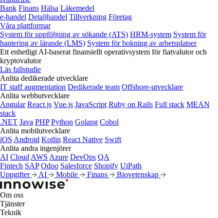
Bank
Finans
Hälsa
Läkemedel
e‑handel
Detaljhandel
Tillverkning
Företag
Våra plattformar
System för uppföljning av sökande (ATS)
HRM-system
System för
hantering av lärande (LMS)
System för bokning av arbetsplatser
Ett enhetligt AI-baserat finansiellt operativsystem för fiatvalutor och
kryptovalutor
Läs fallstudie
Anlita dedikerade utvecklare
IT staff augmentation
Dedikerade team
Offshore-utvecklare
Anlita webbutvecklare
Angular
React.js
Vue.js
JavaScript
Ruby on Rails
Full stack
MEAN
stack
.NET
Java
PHP
Python
Golang
Cobol
Anlita mobilutvecklare
iOS
Android
Kotlin
React Native
Swift
Anlita andra ingenjörer
AI
Cloud
AWS
Azure
DevOps
QA
Fintech
SAP
Odoo
Salesforce
Shopify
UiPath
Uppgifter
AI
Mobile
Finans
Biovetenskap
Om oss
Tjänster
Teknik