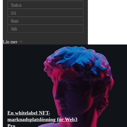
Node.js
QA
React
Web
Läs mer
En whitelabel NFT-
marknadsplatslösning för Web3
Pro