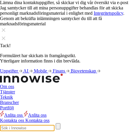
Lämna dina kontaktuppgifter, så skickar vi dig vår översikt via e-post
Jag samtycker till att mina personuppgifter behandlas för att skicka
personligt marknadsföringsmaterial i enlighet med
Integritetspolicy
.
Genom att bekräfta inlämningen samtycker du till att få
marknadsföringsmaterial
Tack!
Formuläret har skickats in framgångsrikt.
Ytterligare information finns i din brevlåda.
Uppgifter
AI
Mobile
Finans
Biovetenskap
Om oss
Tjänster
Teknik
Branscher
Portfölj
Anlita oss
Anlita oss
Kontakta oss
Kontakta oss