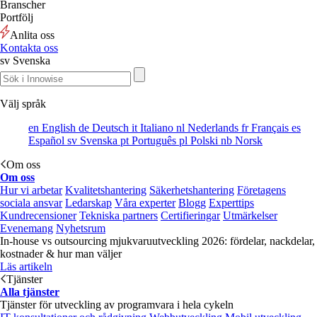
Branscher
Portfölj
Anlita oss
Kontakta oss
sv
Svenska
Välj språk
en
English
de
Deutsch
it
Italiano
nl
Nederlands
fr
Français
es
Español
sv
Svenska
pt
Português
pl
Polski
nb
Norsk
Om oss
Om oss
Hur vi arbetar
Kvalitetshantering
Säkerhetshantering
Företagens
sociala ansvar
Ledarskap
Våra experter
Blogg
Experttips
Kundrecensioner
Tekniska partners
Certifieringar
Utmärkelser
Evenemang
Nyhetsrum
In-house vs outsourcing mjukvaruutveckling 2026: fördelar, nackdelar,
kostnader & hur man väljer
Läs artikeln
Tjänster
Alla tjänster
Tjänster för utveckling av programvara i hela cykeln