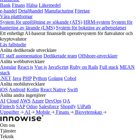
Bank
Finans
Hälsa
Läkemedel
e‑handel
Detaljhandel
Manufacturing
Företag
Våra plattformar
System för uppföljning av sökande (ATS)
HRM-system
System för
hantering av lärande (LMS)
System för bokning av arbetsplatser
Ett enhetligt AI-baserat finansiellt operativsystem för fiatvalutor och
kryptovalutor
Läs fallstudie
Anlita dedikerade utvecklare
IT staff augmentation
Dedikerade team
Offshore-utvecklare
Anlita webbutvecklare
Angular
React.js
Vue.js
JavaScript
Ruby on Rails
Full stack
MEAN
stack
.NET
Java
PHP
Python
Golang
Cobol
Anlita mobilutvecklare
iOS
Android
Kotlin
React Native
Swift
Anlita andra ingenjörer
AI
Cloud
AWS
Azure
DevOps
QA
Fintech
SAP
Odoo
Salesforce
Shopify
UiPath
Uppgifter
AI
Mobile
Finans
Biovetenskap
Om oss
Tjänster
Teknik