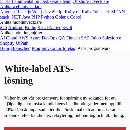
IT staff augmentation
Dedikerade team
Offshore-utvecklare
Anlita webbutvecklare
Angular
React.js
Vue.js
JavaScript
Ruby on Rails
Full stack
MEAN
stack
.NET
Java
PHP
Python
Golang
Cobol
Anlita mobilutvecklare
iOS
Android
Kotlin
React Native
Swift
Anlita andra ingenjörer
AI
Cloud
AWS
Azure
DevOps
QA
Fintech
SAP
Odoo
Salesforce
Shopify
UiPath
Hem
Branscher
Programvara för företag
ATS-programvara
White-label ATS-
lösning
Vi har byggt vår programvara för spårning av sökande för att
hjälpa dig att minska kandidatens headhunting-tider med upp till
50%. Den är anpassad efter dina önskemål och automatiserar
sökandet efter kandidater, rekrytering, onboarding och utbildning.