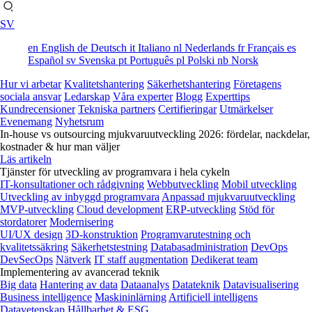
SV
en
English
de
Deutsch
it
Italiano
nl
Nederlands
fr
Français
es
Español
sv
Svenska
pt
Português
pl
Polski
nb
Norsk
Hur vi arbetar
Kvalitetshantering
Säkerhetshantering
Företagens
sociala ansvar
Ledarskap
Våra experter
Blogg
Experttips
Kundrecensioner
Tekniska partners
Certifieringar
Utmärkelser
Evenemang
Nyhetsrum
In-house vs outsourcing mjukvaruutveckling 2026: fördelar, nackdelar,
kostnader & hur man väljer
Läs artikeln
Tjänster för utveckling av programvara i hela cykeln
IT-konsultationer och rådgivning
Webbutveckling
Mobil utveckling
Utveckling av inbyggd programvara
Anpassad mjukvaruutveckling
MVP-utveckling
Cloud development
ERP-utveckling
Stöd för
stordatorer
Modernisering
UI/UX design
3D-konstruktion
Programvarutestning och
kvalitetssäkring
Säkerhetstestning
Databasadministration
DevOps
DevSecOps
Nätverk
IT staff augmentation
Dedikerat team
Implementering av avancerad teknik
Big data
Hantering av data
Dataanalys
Datateknik
Datavisualisering
Business intelligence
Maskininlärning
Artificiell intelligens
Datavetenskap
Hållbarhet & ESG