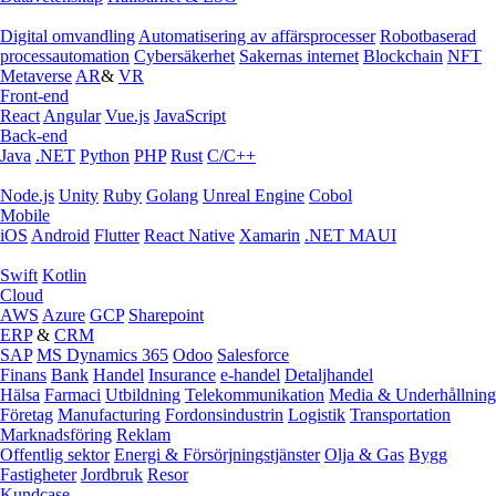
Digital omvandling
Automatisering av affärsprocesser
Robotbaserad
processautomation
Cybersäkerhet
Sakernas internet
Blockchain
NFT
Metaverse
AR
&
VR
Front-end
React
Angular
Vue.js
JavaScript
Back-end
Java
.NET
Python
PHP
Rust
C/C++
Node.js
Unity
Ruby
Golang
Unreal Engine
Cobol
Mobile
iOS
Android
Flutter
React Native
Xamarin
.NET MAUI
Swift
Kotlin
Cloud
AWS
Azure
GCP
Sharepoint
ERP
&
CRM
SAP
MS Dynamics 365
Odoo
Salesforce
Finans
Bank
Handel
Insurance
e‑handel
Detaljhandel
Hälsa
Farmaci
Utbildning
Telekommunikation
Media & Underhållning
Företag
Manufacturing
Fordonsindustrin
Logistik
Transportation
Marknadsföring
Reklam
Offentlig sektor
Energi & Försörjningstjänster
Olja & Gas
Bygg
Fastigheter
Jordbruk
Resor
Kundcase