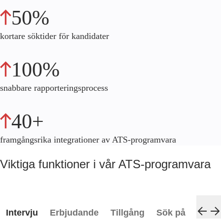
50%
kortare söktider för kandidater
100%
snabbare rapporteringsprocess
40+
framgångsrika integrationer av ATS-programvara
Viktiga funktioner i vår ATS-programvara
Intervju
Erbjudande
Tillgång
Sök på
Anmä