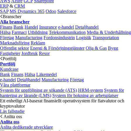
AWS
Azure
GCP
Sharepoint
ERP
&
CRM
SAP
MS Dynamics 365
Odoo
Salesforce
Branscher
Alla branscher
Finans
Bank
Handel
Insurance
e‑handel
Detaljhandel
Hälsa
Farmaci
Utbildning
Telekommunikation
Media & Underhållning
Företag
Manufacturing
Fordonsindustrin
Logistik
Transportation
Marknadsföring
Reklam
Offentlig sektor
Energi & Försörjningstjänster
Olja & Gas
Bygg
Fastigheter
Jordbruk
Resor
Portfölj
Portfölj
Kundcase
Bank
Finans
Hälsa
Läkemedel
e‑handel
Detaljhandel
Manufacturing
Företag
Våra plattformar
System för uppföljning av sökande (ATS)
HRM-system
System för
hantering av lärande (LMS)
System för bokning av arbetsplatser
Ett enhetligt AI-baserat finansiellt operativsystem för fiatvalutor och
kryptovalutor
Läs fallstudie
Anlita oss
Anlita oss
Anlita dedikerade utvecklare