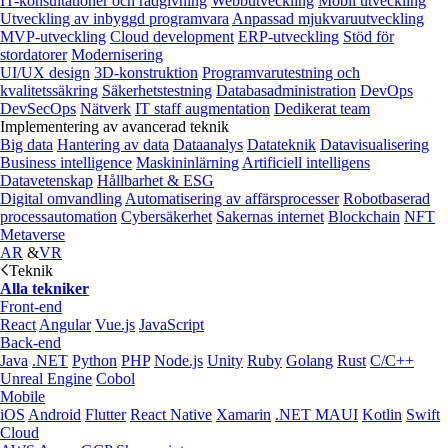
IT-konsultationer och rådgivning
Webbutveckling
Mobil utveckling
Utveckling av inbyggd programvara
Anpassad mjukvaruutveckling
MVP-utveckling
Cloud development
ERP-utveckling
Stöd för
stordatorer
Modernisering
UI/UX design
3D-konstruktion
Programvarutestning och
kvalitetssäkring
Säkerhetstestning
Databasadministration
DevOps
DevSecOps
Nätverk
IT staff augmentation
Dedikerat team
Implementering av avancerad teknik
Big data
Hantering av data
Dataanalys
Datateknik
Datavisualisering
Business intelligence
Maskininlärning
Artificiell intelligens
Datavetenskap
Hållbarhet & ESG
Digital omvandling
Automatisering av affärsprocesser
Robotbaserad
processautomation
Cybersäkerhet
Sakernas internet
Blockchain
NFT
Metaverse
AR
&
VR
Teknik
Alla tekniker
Front-end
React
Angular
Vue.js
JavaScript
Back-end
Java
.NET
Python
PHP
Node.js
Unity
Ruby
Golang
Rust
C/C++
Unreal Engine
Cobol
Mobile
iOS
Android
Flutter
React Native
Xamarin
.NET MAUI
Kotlin
Swift
Cloud